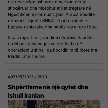
një operacion ushtarak amerikan për të
shoqëruar dhe mbrojtur anijet tregtare në
Ngushticën e Hormuzit, pasi Arabia Saudite
refuzoi t’i lejonte SHBA-së përdorimin e
bazave ushtarake dhe hapësirës ajrore të saj.
Sipas raportimit, vendimi i Arabisë Saudite
erdhi pas pakënaqësive për faktin që
operacioni u shpall pa koordinim të plotë me
Riadin...
më shumë.
07/05/2026 • 21:20
Shpërthime në një qytet dhe
ishull iranian