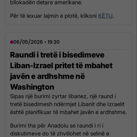
bllokadën detare amerikane.
Për të lexuar lajmin e plotë, klikoni
KËTU
.
06/05/2026 • 19:30
Raundi i tretë i bisedimeve
Liban-Izrael pritet të mbahet
javën e ardhshme në
Washington
Sipas një burimi zyrtar libanez, një raund i
tretë bisedimesh ndërmjet Libanit dhe Izraelit
është planifikuar të mbahet javën e ardhshme.
Burimi tha për Anadolu se raundi i ri i
diskutimeve do të zhvillohet në selinë e