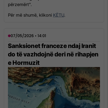
përzemërt".
Për më shumë, klikoni
KËTU
.
07/05/2026 • 14:01
Sanksionet franceze ndaj Iranit
do të vazhdojnë deri në rihapjen
e Hormuzit