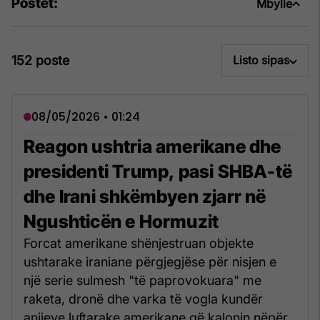
Postet:
Mbylle
152 poste
Listo sipas
08/05/2026 • 01:24
Reagon ushtria amerikane dhe
presidenti Trump, pasi SHBA-të
dhe Irani shkëmbyen zjarr në
Ngushticën e Hormuzit
Forcat amerikane shënjestruan objekte
ushtarake iraniane përgjegjëse për nisjen e
një serie sulmesh "të paprovokuara" me
raketa, dronë dhe varka të vogla kundër
anijeve luftarake amerikane që kalonin nëpër