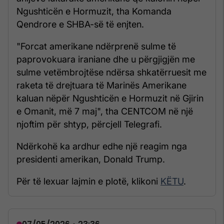
Ngushticën e Hormuzit, tha Komanda
Qendrore e SHBA-së të enjten.
"Forcat amerikane ndërprenë sulme të
paprovokuara iraniane dhe u përgjigjën me
sulme vetëmbrojtëse ndërsa shkatërruesit me
raketa të drejtuara të Marinës Amerikane
kaluan nëpër Ngushticën e Hormuzit në Gjirin
e Omanit, më 7 maj", tha CENTCOM në një
njoftim për shtyp, përcjell Telegrafi.
Ndërkohë ka ardhur edhe një reagim nga
presidenti amerikan, Donald Trump.
Për të lexuar lajmin e plotë, klikoni
KËTU
.