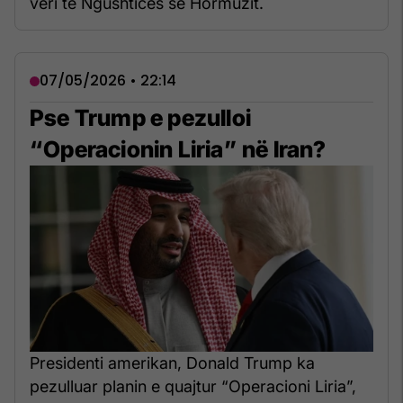
veri të Ngushticës së Hormuzit.
07/05/2026 • 22:14
Pse Trump e pezulloi
“Operacionin Liria” në Iran?
Presidenti amerikan, Donald Trump ka
pezulluar planin e quajtur “Operacioni Liria”,