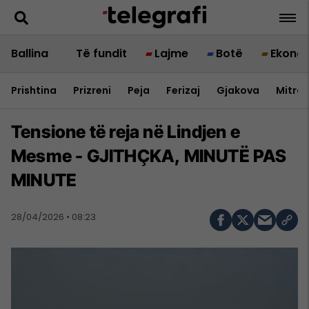
Ballina
Të fundit
Lajme
Botë
Ekono
Prishtina
Prizreni
Peja
Ferizaj
Gjakova
Mitrov
Tensione të reja në Lindjen e
Mesme - GJITHÇKA, MINUTË PAS
MINUTE
28/04/2026 • 08:23