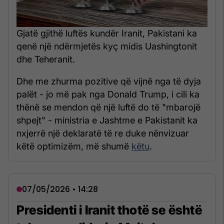
Gjatë gjithë luftës kundër Iranit, Pakistani ka
qenë një ndërmjetës kyç midis Uashingtonit
dhe Teheranit.
Dhe me zhurma pozitive që vijnë nga të dyja
palët - jo më pak nga Donald Trump, i cili ka
thënë se mendon që një luftë do të "mbarojë
shpejt" - ministria e Jashtme e Pakistanit ka
nxjerrë një deklaratë të re duke nënvizuar
këtë optimizëm, më shumë
këtu
.
07/05/2026 • 14:28
Presidenti i Iranit thotë se është