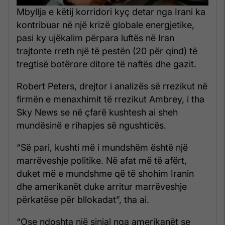
Mbyllja e këtij korridori kyç detar nga Irani ka
kontribuar në një krizë globale energjetike,
pasi ky ujëkalim përpara luftës në Iran
trajtonte rreth një të pestën (20 për qind) të
tregtisë botërore ditore të naftës dhe gazit.
Robert Peters, drejtor i analizës së rrezikut në
firmën e menaxhimit të rrezikut Ambrey, i tha
Sky News se në çfarë kushtesh ai sheh
mundësinë e rihapjes së ngushticës.
“Së pari, kushti më i mundshëm është një
marrëveshje politike. Në afat më të afërt,
duket më e mundshme që të shohim Iranin
dhe amerikanët duke arritur marrëveshje
përkatëse për bllokadat”, tha ai.
“Ose ndoshta një sinjal nga amerikanët se