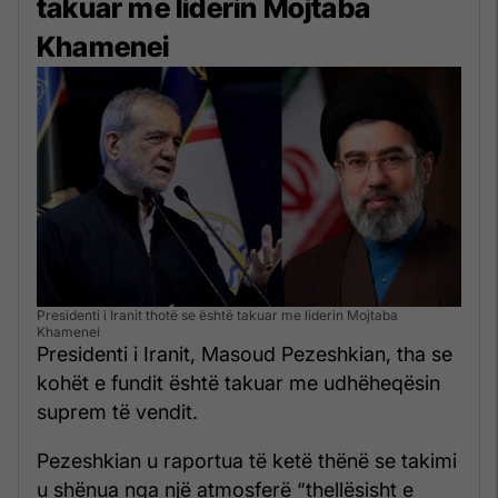
takuar me liderin Mojtaba
Khamenei
Presidenti i Iranit thotë se është takuar me liderin Mojtaba
Khamenei
Presidenti i Iranit, Masoud Pezeshkian, tha se
kohët e fundit është takuar me udhëheqësin
suprem të vendit.
Pezeshkian u raportua të ketë thënë se takimi
u shënua nga një atmosferë “thellësisht e