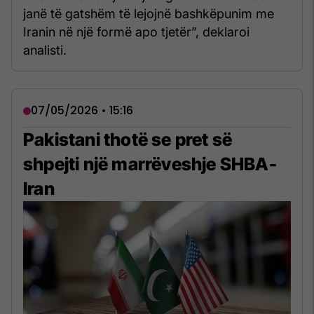
janë të gatshëm të lejojnë bashkëpunim me
Iranin në një formë apo tjetër”, deklaroi
analisti.
07/05/2026 • 15:16
Pakistani thotë se pret së
shpejti një marrëveshje SHBA-
Iran