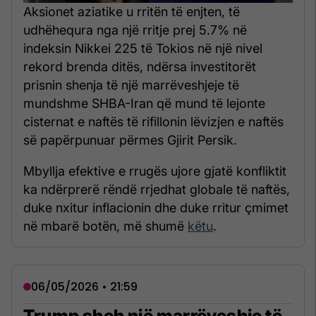
Aksionet aziatike u rritën të enjten, të
udhëhequra nga një rritje prej 5.7% në
indeksin Nikkei 225 të Tokios në një nivel
rekord brenda ditës, ndërsa investitorët
prisnin shenja të një marrëveshjeje të
mundshme SHBA-Iran që mund të lejonte
cisternat e naftës të rifillonin lëvizjen e naftës
së papërpunuar përmes Gjirit Persik.
Mbyllja efektive e rrugës ujore gjatë konfliktit
ka ndërprerë rëndë rrjedhat globale të naftës,
duke nxitur inflacionin dhe duke rritur çmimet
në mbarë botën, më shumë
këtu
.
06/05/2026 • 21:59
Trump sheh një marrëveshje të