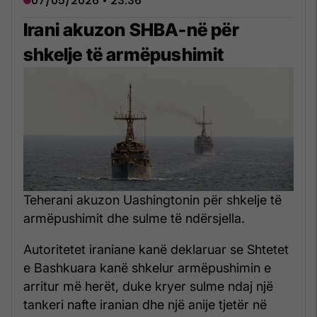
07/05/2026 • 23:36
Irani akuzon SHBA-në për
shkelje të armëpushimit
Teherani akuzon Uashingtonin për shkelje të
armëpushimit dhe sulme të ndërsjella.
Autoritetet iraniane kanë deklaruar se Shtetet
e Bashkuara kanë shkelur armëpushimin e
arritur më herët, duke kryer sulme ndaj një
tankeri nafte iranian dhe një anije tjetër në