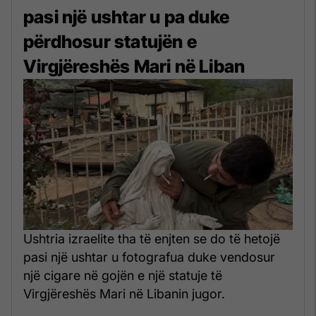
pasi një ushtar u pa duke
përdhosur statujën e
Virgjëreshës Mari në Liban
Ushtria izraelite tha të enjten se do të hetojë
pasi një ushtar u fotografua duke vendosur
një cigare në gojën e një statuje të
Virgjëreshës Mari në Libanin jugor.