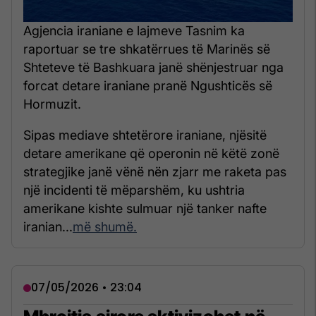
Agjencia iraniane e lajmeve Tasnim ka
raportuar se tre shkatërrues të Marinës së
Shteteve të Bashkuara janë shënjestruar nga
forcat detare iraniane pranë Ngushticës së
Hormuzit.
Sipas mediave shtetërore iraniane, njësitë
detare amerikane që operonin në këtë zonë
strategjike janë vënë nën zjarr me raketa pas
një incidenti të mëparshëm, ku ushtria
amerikane kishte sulmuar një tanker nafte
iranian...
më shumë.
07/05/2026 • 23:04