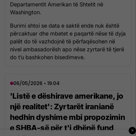
Departamentit Amerikan të Shtetit në
Washington.
Burimi shtoi se data e saktë ende nuk është
përcaktuar dhe mbetet e paqartë nëse të dyja
palët do të vazhdojnë të përfaqësohen në
nivel ambasadorësh apo nëse zyrtarë të tjerë
do t’u bashkohen bisedimeve.
06/05/2026 • 19:04
'Listë e dëshirave amerikane, jo
një realitet': Zyrtarët iranianë
hedhin dyshime mbi propozimin
e SHBA-së për t'i dhënë fund
×