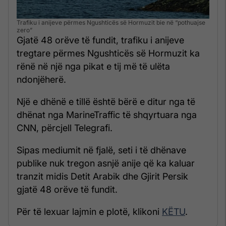
Trafiku i anijeve përmes Ngushticës së Hormuzit bie në “pothuajse
zero”
Gjatë 48 orëve të fundit, trafiku i anijeve
tregtare përmes Ngushticës së Hormuzit ka
rënë në një nga pikat e tij më të ulëta
ndonjëherë.
Një e dhënë e tillë është bërë e ditur nga të
dhënat nga MarineTraffic të shqyrtuara nga
CNN, përcjell Telegrafi.
Sipas mediumit në fjalë, seti i të dhënave
publike nuk tregon asnjë anije që ka kaluar
tranzit midis Detit Arabik dhe Gjirit Persik
gjatë 48 orëve të fundit.
Për të lexuar lajmin e plotë, klikoni
KËTU
.