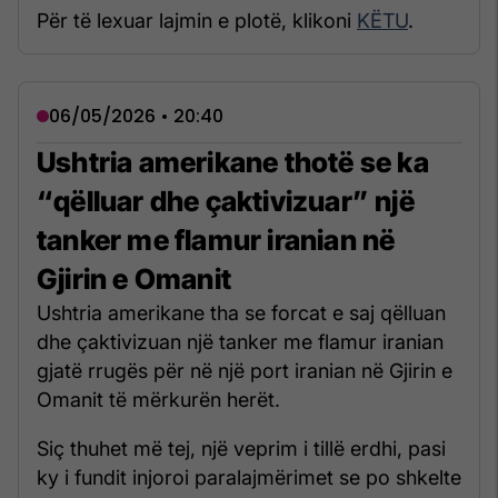
Për të lexuar lajmin e plotë, klikoni
KËTU
.
06/05/2026 • 20:40
Ushtria amerikane thotë se ka
“qëlluar dhe çaktivizuar” një
tanker me flamur iranian në
Gjirin e Omanit
Ushtria amerikane tha se forcat e saj qëlluan
dhe çaktivizuan një tanker me flamur iranian
gjatë rrugës për në një port iranian në Gjirin e
Omanit të mërkurën herët.
Siç thuhet më tej, një veprim i tillë erdhi, pasi
ky i fundit injoroi paralajmërimet se po shkelte