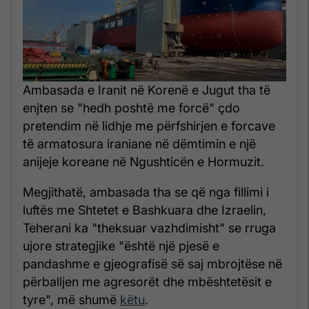
Ambasada e Iranit në Korenë e Jugut tha të
enjten se "hedh poshtë me forcë" çdo
pretendim në lidhje me përfshirjen e forcave
të armatosura iraniane në dëmtimin e një
anijeje koreane në Ngushticën e Hormuzit.
Megjithatë, ambasada tha se që nga fillimi i
luftës me Shtetet e Bashkuara dhe Izraelin,
Teherani ka "theksuar vazhdimisht" se rruga
ujore strategjike "është një pjesë e
pandashme e gjeografisë së saj mbrojtëse në
përballjen me agresorët dhe mbështetësit e
tyre", më shumë
këtu
.