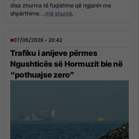
disa zhurma të fuqishme që ngjanin me
shpërthime. ..
më shumë.
07/05/2026 • 20:42
Trafiku i anijeve përmes
Ngushticës së Hormuzit bie në
“pothuajse zero”