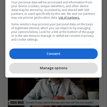
Gjirin Persik dhe nuk janë në gjendje të arrijnë
Your personal data will be processed and information from
your device (cookies, unique identifiers, and other device
në det të hapur për shkak të bllokadës
data) may be stored by, accessed by and shared with 369
iraniane. /Telegrafi/
partners, or used specifically by this site. We and our partners
may use precise geolocation data.
List of partners.
Some vendors may process your personal data on the basis
of legitimate interest, which you can object to by managing
your options below. Look for a link at the bottom of this page
07/05/2026 • 16:19
or in the site menu to manage or withdraw consent in privacy
and cookie settings.
Në çfarë kushtesh mund të
rihapet Ngushtica e Hormuzit?
Consent
Manage options