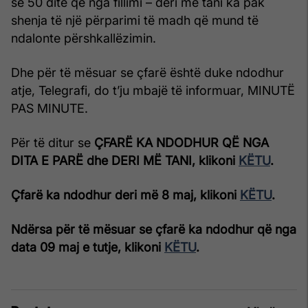
se 50 ditë që nga fillimi – deri më tani ka pak
shenja të një përparimi të madh që mund të
ndalonte përshkallëzimin.
Dhe për të mësuar se çfarë është duke ndodhur
atje, Telegrafi, do t’ju mbajë të informuar, MINUTË
PAS MINUTE.
Për të ditur se
ÇFARË KA NDODHUR QË NGA
DITA E PARË dhe DERI MË TANI, klikoni
KËTU
.
Çfarë ka ndodhur deri më 8 maj, klikoni
KËTU
.
Ndërsa për të mësuar se çfarë ka ndodhur që nga
data 09 maj e tutje, klikoni
KËTU
.