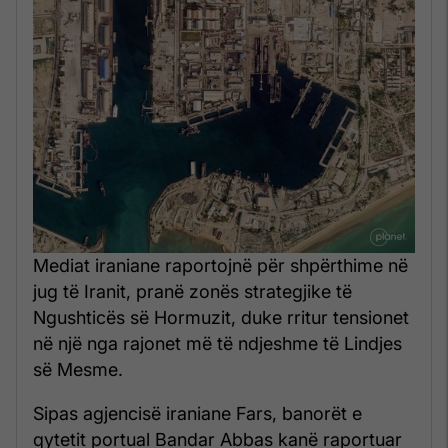
Mediat iraniane raportojnë për shpërthime në
jug të Iranit, pranë zonës strategjike të
Ngushticës së Hormuzit, duke rritur tensionet
në një nga rajonet më të ndjeshme të Lindjes
së Mesme.
Sipas agjencisë iraniane Fars, banorët e
qytetit portual Bandar Abbas kanë raportuar