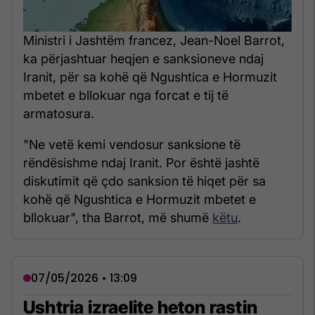
Ministri i Jashtëm francez, Jean-Noel Barrot,
ka përjashtuar heqjen e sanksioneve ndaj
Iranit, për sa kohë që Ngushtica e Hormuzit
mbetet e bllokuar nga forcat e tij të
armatosura.
"Ne vetë kemi vendosur sanksione të
rëndësishme ndaj Iranit. Por është jashtë
diskutimit që çdo sanksion të hiqet për sa
kohë që Ngushtica e Hormuzit mbetet e
bllokuar", tha Barrot, më shumë
këtu
.
07/05/2026 • 13:09
Ushtria izraelite heton rastin