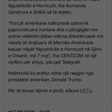
Ngushticën e Hormuzit, tha Komanda
Qendrore e SHBA-së të enjten.
"Forcat amerikane ndërprenë sulme të
paprovokuara iraniane dhe u përgjigjën me
sulme vetëmbrojtëse ndërsa shkatërruesit me
raketa të drejtuara të Marinës Amerikane
kaluan nëpër Ngushticën e Hormuzit në Gjirin
e Omanit, më 7 maj", tha CENTCOM në një
njoftim për shtyp, përcjell Telegrafi.
Ndërkohë ka ardhur edhe një reagim nga
presidenti amerikan, Donald Trump.
Për të lexuar lajmin e plotë, klikoni
KËTU
.