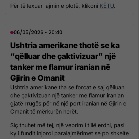
Për të lexuar lajmin e plotë, klikoni
KËTU
.
06/05/2026 • 20:40
Ushtria amerikane thotë se ka
“qëlluar dhe çaktivizuar” një
tanker me flamur iranian në
Gjirin e Omanit
Ushtria amerikane tha se forcat e saj qëlluan
dhe çaktivizuan një tanker me flamur iranian
gjatë rrugës për në një port iranian në Gjirin e
Omanit të mërkurën herët.
Siç thuhet më tej, një veprim i tillë erdhi, pasi
ky i fundit injoroi paralajmërimet se po shkelte