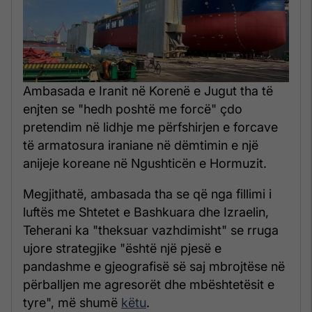
Ambasada e Iranit në Korenë e Jugut tha të
enjten se "hedh poshtë me forcë" çdo
pretendim në lidhje me përfshirjen e forcave
të armatosura iraniane në dëmtimin e një
anijeje koreane në Ngushticën e Hormuzit.
Megjithatë, ambasada tha se që nga fillimi i
luftës me Shtetet e Bashkuara dhe Izraelin,
Teherani ka "theksuar vazhdimisht" se rruga
ujore strategjike "është një pjesë e
pandashme e gjeografisë së saj mbrojtëse në
përballjen me agresorët dhe mbështetësit e
tyre", më shumë
këtu
.