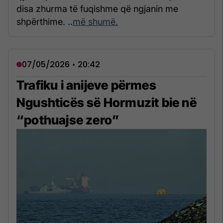
disa zhurma të fuqishme që ngjanin me
shpërthime. ..
më shumë.
07/05/2026 • 20:42
Trafiku i anijeve përmes
Ngushticës së Hormuzit bie në
“pothuajse zero”