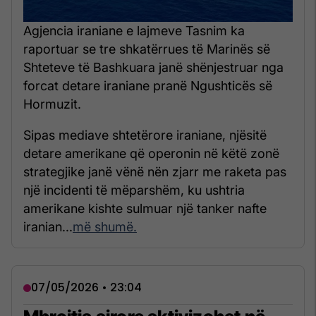
Agjencia iraniane e lajmeve Tasnim ka
raportuar se tre shkatërrues të Marinës së
Shteteve të Bashkuara janë shënjestruar nga
forcat detare iraniane pranë Ngushticës së
Hormuzit.
Sipas mediave shtetërore iraniane, njësitë
detare amerikane që operonin në këtë zonë
strategjike janë vënë nën zjarr me raketa pas
një incidenti të mëparshëm, ku ushtria
amerikane kishte sulmuar një tanker nafte
iranian...
më shumë.
07/05/2026 • 23:04