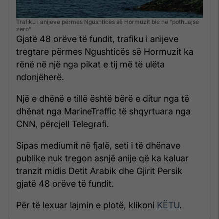
Trafiku i anijeve përmes Ngushticës së Hormuzit bie në “pothuajse
zero”
Gjatë 48 orëve të fundit, trafiku i anijeve
tregtare përmes Ngushticës së Hormuzit ka
rënë në një nga pikat e tij më të ulëta
ndonjëherë.
Një e dhënë e tillë është bërë e ditur nga të
dhënat nga MarineTraffic të shqyrtuara nga
CNN, përcjell Telegrafi.
Sipas mediumit në fjalë, seti i të dhënave
publike nuk tregon asnjë anije që ka kaluar
tranzit midis Detit Arabik dhe Gjirit Persik
gjatë 48 orëve të fundit.
Për të lexuar lajmin e plotë, klikoni
KËTU
.