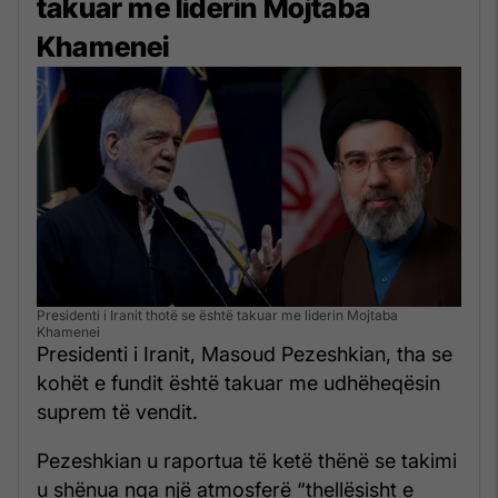
takuar me liderin Mojtaba
Khamenei
Presidenti i Iranit thotë se është takuar me liderin Mojtaba
Khamenei
Presidenti i Iranit, Masoud Pezeshkian, tha se
kohët e fundit është takuar me udhëheqësin
suprem të vendit.
Pezeshkian u raportua të ketë thënë se takimi
u shënua nga një atmosferë “thellësisht e