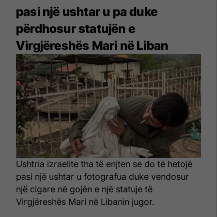
pasi një ushtar u pa duke
përdhosur statujën e
Virgjëreshës Mari në Liban
Ushtria izraelite tha të enjten se do të hetojë
pasi një ushtar u fotografua duke vendosur
një cigare në gojën e një statuje të
Virgjëreshës Mari në Libanin jugor.