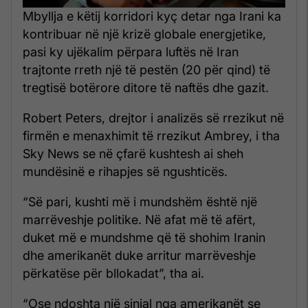
Mbyllja e këtij korridori kyç detar nga Irani ka
kontribuar në një krizë globale energjetike,
pasi ky ujëkalim përpara luftës në Iran
trajtonte rreth një të pestën (20 për qind) të
tregtisë botërore ditore të naftës dhe gazit.
Robert Peters, drejtor i analizës së rrezikut në
firmën e menaxhimit të rrezikut Ambrey, i tha
Sky News se në çfarë kushtesh ai sheh
mundësinë e rihapjes së ngushticës.
“Së pari, kushti më i mundshëm është një
marrëveshje politike. Në afat më të afërt,
duket më e mundshme që të shohim Iranin
dhe amerikanët duke arritur marrëveshje
përkatëse për bllokadat”, tha ai.
“Ose ndoshta një sinjal nga amerikanët se