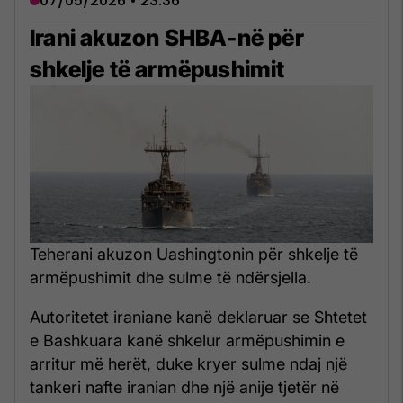
07/05/2026 • 23:36
Irani akuzon SHBA-në për
shkelje të armëpushimit
Teherani akuzon Uashingtonin për shkelje të
armëpushimit dhe sulme të ndërsjella.
Autoritetet iraniane kanë deklaruar se Shtetet
e Bashkuara kanë shkelur armëpushimin e
arritur më herët, duke kryer sulme ndaj një
tankeri nafte iranian dhe një anije tjetër në