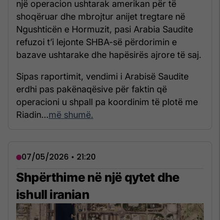
një operacion ushtarak amerikan për të
shoqëruar dhe mbrojtur anijet tregtare në
Ngushticën e Hormuzit, pasi Arabia Saudite
refuzoi t’i lejonte SHBA-së përdorimin e
bazave ushtarake dhe hapësirës ajrore të saj.
Sipas raportimit, vendimi i Arabisë Saudite
erdhi pas pakënaqësive për faktin që
operacioni u shpall pa koordinim të plotë me
Riadin...
më shumë.
07/05/2026 • 21:20
Shpërthime në një qytet dhe
ishull iranian