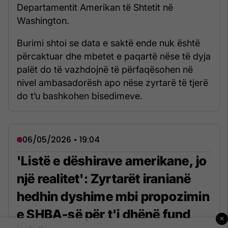
Departamentit Amerikan të Shtetit në
Washington.
Burimi shtoi se data e saktë ende nuk është
përcaktuar dhe mbetet e paqartë nëse të dyja
palët do të vazhdojnë të përfaqësohen në
nivel ambasadorësh apo nëse zyrtarë të tjerë
do t’u bashkohen bisedimeve.
06/05/2026 • 19:04
'Listë e dëshirave amerikane, jo
një realitet': Zyrtarët iranianë
hedhin dyshime mbi propozimin
e SHBA-së për t'i dhënë fund
×