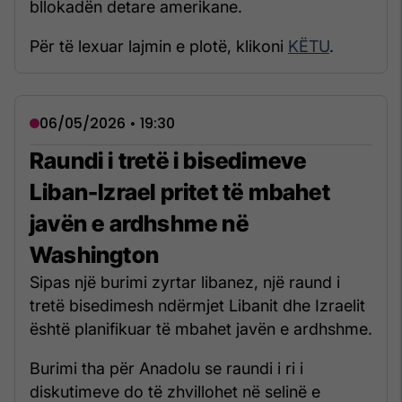
bllokadën detare amerikane.
Për të lexuar lajmin e plotë, klikoni
KËTU
.
06/05/2026 • 19:30
Raundi i tretë i bisedimeve
Liban-Izrael pritet të mbahet
javën e ardhshme në
Washington
Sipas një burimi zyrtar libanez, një raund i
tretë bisedimesh ndërmjet Libanit dhe Izraelit
është planifikuar të mbahet javën e ardhshme.
Burimi tha për Anadolu se raundi i ri i
diskutimeve do të zhvillohet në selinë e