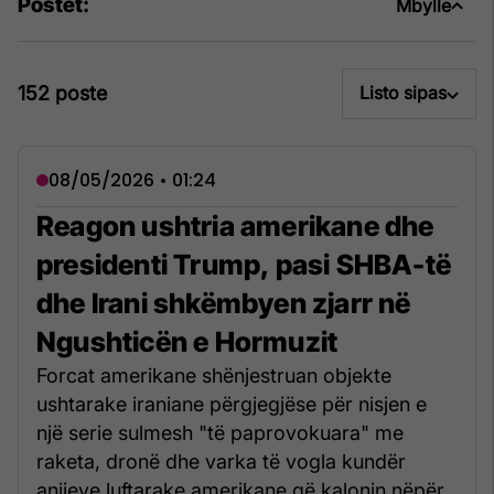
Postet:
Mbylle
152 poste
Listo sipas
08/05/2026 • 01:24
Reagon ushtria amerikane dhe
presidenti Trump, pasi SHBA-të
dhe Irani shkëmbyen zjarr në
Ngushticën e Hormuzit
Forcat amerikane shënjestruan objekte
ushtarake iraniane përgjegjëse për nisjen e
një serie sulmesh "të paprovokuara" me
raketa, dronë dhe varka të vogla kundër
anijeve luftarake amerikane që kalonin nëpër