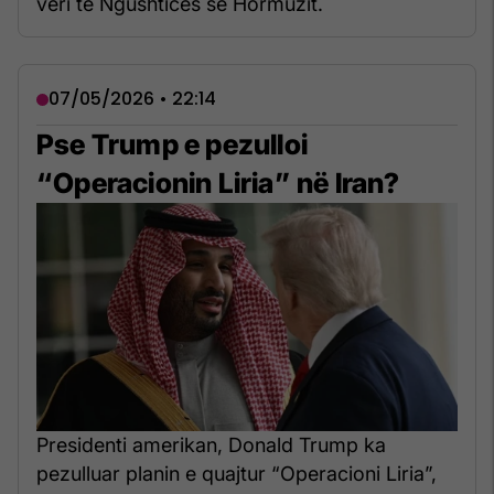
veri të Ngushticës së Hormuzit.
07/05/2026 • 22:14
Pse Trump e pezulloi
“Operacionin Liria” në Iran?
Presidenti amerikan, Donald Trump ka
pezulluar planin e quajtur “Operacioni Liria”,