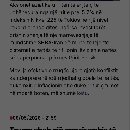
Aksionet aziatike u rritën të enjten, të
udhëhequra nga një rritje prej 5.7% në
indeksin Nikkei 225 të Tokios në një nivel
rekord brenda ditës, ndërsa investitorët
prisnin shenja të një marrëveshjeje të
mundshme SHBA-Iran që mund të lejonte
cisternat e naftës të rifillonin lëvizjen e naftës
së papërpunuar përmes Gjirit Persik.
Mbyllja efektive e rrugës ujore gjatë konfliktit
ka ndërprerë rëndë rrjedhat globale të naftës,
duke nxitur inflacionin dhe duke rritur çmimet
në mbarë botën, më shumë
këtu
.
06/05/2026 • 21:59
Trump sheh një marrëveshje të