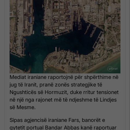
Mediat iraniane raportojnë për shpërthime në
jug të Iranit, pranë zonës strategjike të
Ngushticës së Hormuzit, duke rritur tensionet
në një nga rajonet më të ndjeshme të Lindjes
së Mesme.
Sipas agjencisë iraniane Fars, banorët e
qytetit portual Bandar Abbas kanë raportuar