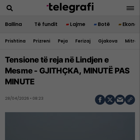
Ballina
Të fundit
Lajme
Botë
Ekono
Prishtina
Prizreni
Peja
Ferizaj
Gjakova
Mitrov
Tensione të reja në Lindjen e
Mesme - GJITHÇKA, MINUTË PAS
MINUTE
28/04/2026 • 08:23