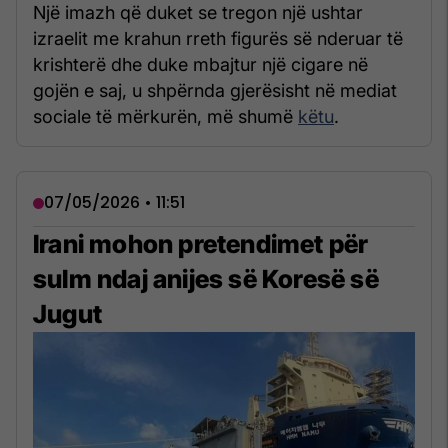
Një imazh që duket se tregon një ushtar
izraelit me krahun rreth figurës së nderuar të
krishterë dhe duke mbajtur një cigare në
gojën e saj, u shpërnda gjerësisht në mediat
sociale të mërkurën, më shumë
këtu
.
07/05/2026 • 11:51
Irani mohon pretendimet për
sulm ndaj anijes së Koresë së
Jugut