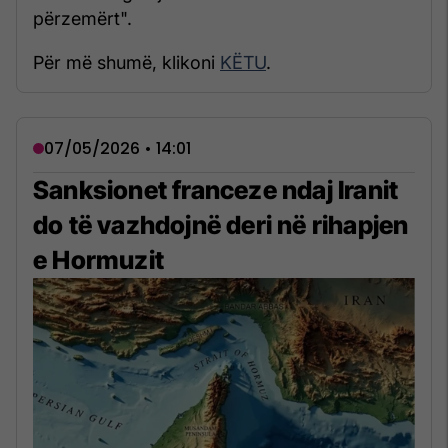
përzemërt".
Për më shumë, klikoni
KËTU
.
07/05/2026 • 14:01
Sanksionet franceze ndaj Iranit
do të vazhdojnë deri në rihapjen
e Hormuzit