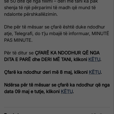
se 50 ditë që nga fillimi – deri më tani ka pak
shenja të një përparimi të madh që mund të
ndalonte përshkallëzimin.
Dhe për të mësuar se çfarë është duke ndodhur
atje, Telegrafi, do t’ju mbajë të informuar, MINUTË
PAS MINUTE.
Për të ditur se
ÇFARË KA NDODHUR QË NGA
DITA E PARË dhe DERI MË TANI, klikoni
KËTU
.
Çfarë ka ndodhur deri më 8 maj, klikoni
KËTU
.
Ndërsa për të mësuar se çfarë ka ndodhur që nga
data 09 maj e tutje, klikoni
KËTU
.