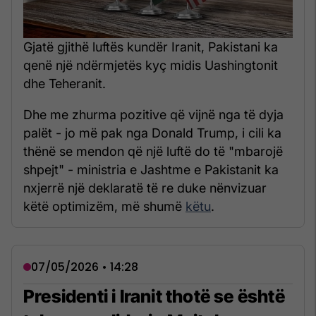
Gjatë gjithë luftës kundër Iranit, Pakistani ka
qenë një ndërmjetës kyç midis Uashingtonit
dhe Teheranit.
Dhe me zhurma pozitive që vijnë nga të dyja
palët - jo më pak nga Donald Trump, i cili ka
thënë se mendon që një luftë do të "mbarojë
shpejt" - ministria e Jashtme e Pakistanit ka
nxjerrë një deklaratë të re duke nënvizuar
këtë optimizëm, më shumë
këtu
.
07/05/2026 • 14:28
Presidenti i Iranit thotë se është