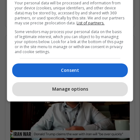
Gjirin Persik dhe nuk janë në gjendje të arrijnë
Your personal data will be processed and information from
your device (cookies, unique identifiers, and other device
në det të hapur për shkak të bllokadës
data) may be stored by, accessed by and shared with 369
iraniane. /Telegrafi/
partners, or used specifically by this site. We and our partners
may use precise geolocation data.
List of partners.
Some vendors may process your personal data on the basis
of legitimate interest, which you can object to by managing
your options below. Look for a link at the bottom of this page
07/05/2026 • 16:19
or in the site menu to manage or withdraw consent in privacy
and cookie settings.
Në çfarë kushtesh mund të
rihapet Ngushtica e Hormuzit?
Consent
Manage options