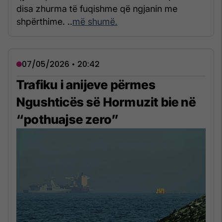
disa zhurma të fuqishme që ngjanin me
shpërthime. ..
më shumë.
07/05/2026 • 20:42
Trafiku i anijeve përmes
Ngushticës së Hormuzit bie në
“pothuajse zero”