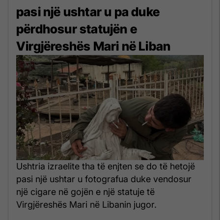
pasi një ushtar u pa duke
përdhosur statujën e
Virgjëreshës Mari në Liban
Ushtria izraelite tha të enjten se do të hetojë
pasi një ushtar u fotografua duke vendosur
një cigare në gojën e një statuje të
Virgjëreshës Mari në Libanin jugor.