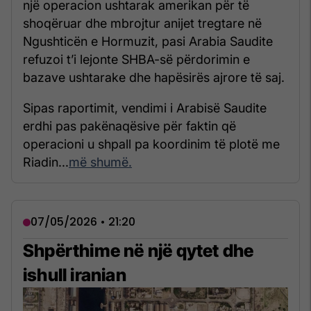
një operacion ushtarak amerikan për të
shoqëruar dhe mbrojtur anijet tregtare në
Ngushticën e Hormuzit, pasi Arabia Saudite
refuzoi t’i lejonte SHBA-së përdorimin e
bazave ushtarake dhe hapësirës ajrore të saj.
Sipas raportimit, vendimi i Arabisë Saudite
erdhi pas pakënaqësive për faktin që
operacioni u shpall pa koordinim të plotë me
Riadin...
më shumë.
07/05/2026 • 21:20
Shpërthime në një qytet dhe
ishull iranian