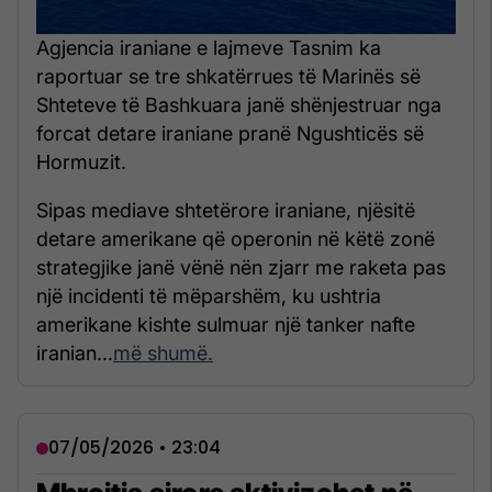
Agjencia iraniane e lajmeve Tasnim ka
raportuar se tre shkatërrues të Marinës së
Shteteve të Bashkuara janë shënjestruar nga
forcat detare iraniane pranë Ngushticës së
Hormuzit.
Sipas mediave shtetërore iraniane, njësitë
detare amerikane që operonin në këtë zonë
strategjike janë vënë nën zjarr me raketa pas
një incidenti të mëparshëm, ku ushtria
amerikane kishte sulmuar një tanker nafte
iranian...
më shumë.
07/05/2026 • 23:04