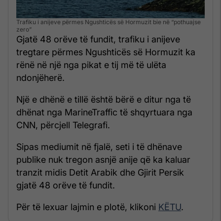
Trafiku i anijeve përmes Ngushticës së Hormuzit bie në “pothuajse
zero”
Gjatë 48 orëve të fundit, trafiku i anijeve
tregtare përmes Ngushticës së Hormuzit ka
rënë në një nga pikat e tij më të ulëta
ndonjëherë.
Një e dhënë e tillë është bërë e ditur nga të
dhënat nga MarineTraffic të shqyrtuara nga
CNN, përcjell Telegrafi.
Sipas mediumit në fjalë, seti i të dhënave
publike nuk tregon asnjë anije që ka kaluar
tranzit midis Detit Arabik dhe Gjirit Persik
gjatë 48 orëve të fundit.
Për të lexuar lajmin e plotë, klikoni
KËTU
.