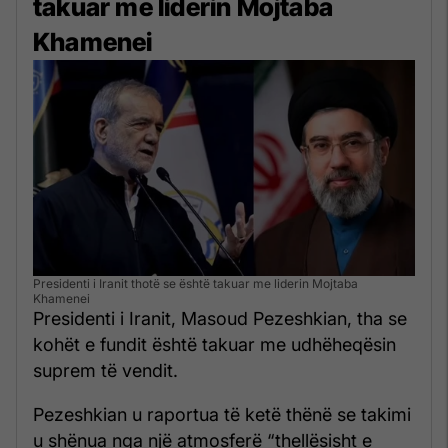
takuar me liderin Mojtaba
Khamenei
Presidenti i Iranit thotë se është takuar me liderin Mojtaba
Khamenei
Presidenti i Iranit, Masoud Pezeshkian, tha se
kohët e fundit është takuar me udhëheqësin
suprem të vendit.
Pezeshkian u raportua të ketë thënë se takimi
u shënua nga një atmosferë “thellësisht e