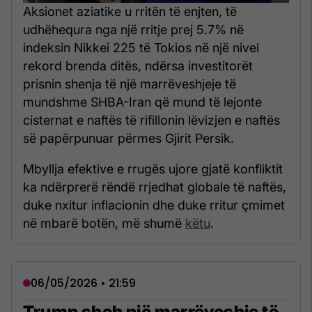
Aksionet aziatike u rritën të enjten, të
udhëhequra nga një rritje prej 5.7% në
indeksin Nikkei 225 të Tokios në një nivel
rekord brenda ditës, ndërsa investitorët
prisnin shenja të një marrëveshjeje të
mundshme SHBA-Iran që mund të lejonte
cisternat e naftës të rifillonin lëvizjen e naftës
së papërpunuar përmes Gjirit Persik.
Mbyllja efektive e rrugës ujore gjatë konfliktit
ka ndërprerë rëndë rrjedhat globale të naftës,
duke nxitur inflacionin dhe duke rritur çmimet
në mbarë botën, më shumë
këtu
.
06/05/2026 • 21:59
Trump sheh një marrëveshje të