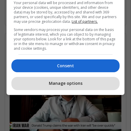
Gjirin Persik dhe nuk janë në gjendje të arrijnë
Your personal data will be processed and information from
your device (cookies, unique identifiers, and other device
në det të hapur për shkak të bllokadës
data) may be stored by, accessed by and shared with 369
iraniane. /Telegrafi/
partners, or used specifically by this site. We and our partners
may use precise geolocation data.
List of partners.
Some vendors may process your personal data on the basis
of legitimate interest, which you can object to by managing
your options below. Look for a link at the bottom of this page
07/05/2026 • 16:19
or in the site menu to manage or withdraw consent in privacy
and cookie settings.
Në çfarë kushtesh mund të
rihapet Ngushtica e Hormuzit?
Consent
Manage options