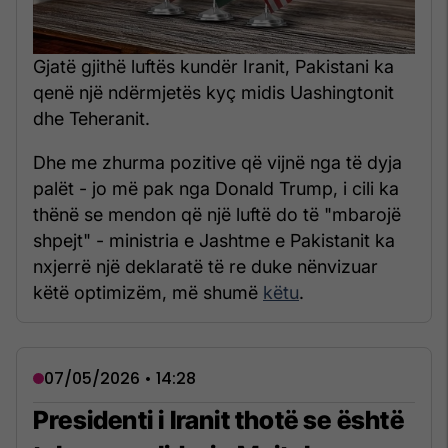
Gjatë gjithë luftës kundër Iranit, Pakistani ka
qenë një ndërmjetës kyç midis Uashingtonit
dhe Teheranit.
Dhe me zhurma pozitive që vijnë nga të dyja
palët - jo më pak nga Donald Trump, i cili ka
thënë se mendon që një luftë do të "mbarojë
shpejt" - ministria e Jashtme e Pakistanit ka
nxjerrë një deklaratë të re duke nënvizuar
këtë optimizëm, më shumë
këtu
.
07/05/2026 • 14:28
Presidenti i Iranit thotë se është