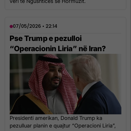
veri të Ngushticës së Hormuzit.
07/05/2026 • 22:14
Pse Trump e pezulloi
“Operacionin Liria” në Iran?
Presidenti amerikan, Donald Trump ka
pezulluar planin e quajtur “Operacioni Liria”,