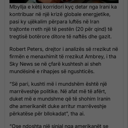
Mbyllja e këtij korridori kyç detar nga Irani ka
kontribuar në një krizë globale energjetike,
pasi ky ujëkalim përpara luftës në Iran
trajtonte rreth një të pestën (20 për qind) të
tregtisë botërore ditore të naftës dhe gazit.
Robert Peters, drejtor i analizës së rrezikut në
firmën e menaxhimit të rrezikut Ambrey, i tha
Sky News se në çfarë kushtesh ai sheh
mundësinë e rihapjes së ngushticës.
“Së pari, kushti më i mundshëm është një
marrëveshje politike. Në afat më të afërt,
duket më e mundshme që të shohim Iranin
dhe amerikanët duke arritur marrëveshje
përkatëse për bllokadat”, tha ai.
“Ose ndoshta një sinjal nga amerikanët se