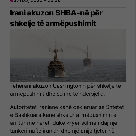
07/05/2026 • 23:36
Irani akuzon SHBA-në për
shkelje të armëpushimit
Teherani akuzon Uashingtonin për shkelje të
armëpushimit dhe sulme të ndërsjella.
Autoritetet iraniane kanë deklaruar se Shtetet
e Bashkuara kanë shkelur armëpushimin e
arritur më herët, duke kryer sulme ndaj një
tankeri nafte iranian dhe një anije tjetër në