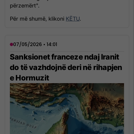
përzemërt".
Për më shumë, klikoni
KËTU
.
07/05/2026 • 14:01
Sanksionet franceze ndaj Iranit
do të vazhdojnë deri në rihapjen
e Hormuzit