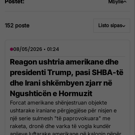
Postet:
Mbylle
152 poste
Listo sipas
08/05/2026 • 01:24
Reagon ushtria amerikane dhe
presidenti Trump, pasi SHBA-të
dhe Irani shkëmbyen zjarr në
Ngushticën e Hormuzit
Forcat amerikane shënjestruan objekte
ushtarake iraniane përgjegjëse për nisjen e
një serie sulmesh "të paprovokuara" me
raketa, dronë dhe varka të vogla kundër
anijeve luftarake amerikane që kalonin nëpër