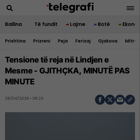
Ballina
Të fundit
Lajme
Botë
Ekono
Prishtina
Prizreni
Peja
Ferizaj
Gjakova
Mitrov
Tensione të reja në Lindjen e
Mesme - GJITHÇKA, MINUTË PAS
MINUTE
28/04/2026 • 08:23