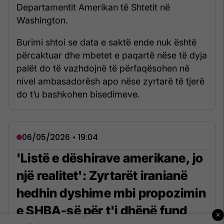
Departamentit Amerikan të Shtetit në
Washington.
Burimi shtoi se data e saktë ende nuk është
përcaktuar dhe mbetet e paqartë nëse të dyja
palët do të vazhdojnë të përfaqësohen në
nivel ambasadorësh apo nëse zyrtarë të tjerë
do t’u bashkohen bisedimeve.
06/05/2026 • 19:04
'Listë e dëshirave amerikane, jo
një realitet': Zyrtarët iranianë
hedhin dyshime mbi propozimin
e SHBA-së për t'i dhënë fund
×