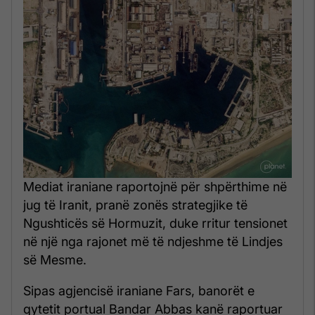
Mediat iraniane raportojnë për shpërthime në
jug të Iranit, pranë zonës strategjike të
Ngushticës së Hormuzit, duke rritur tensionet
në një nga rajonet më të ndjeshme të Lindjes
së Mesme.
Sipas agjencisë iraniane Fars, banorët e
qytetit portual Bandar Abbas kanë raportuar