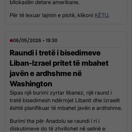
bllokadën detare amerikane.
Për të lexuar lajmin e plotë, klikoni
KËTU
.
06/05/2026 • 19:30
Raundi i tretë i bisedimeve
Liban-Izrael pritet të mbahet
javën e ardhshme në
Washington
Sipas një burimi zyrtar libanez, një raund i
tretë bisedimesh ndërmjet Libanit dhe Izraelit
është planifikuar të mbahet javën e ardhshme.
Burimi tha për Anadolu se raundi i ri i
diskutimeve do të zhvillohet në selinë e