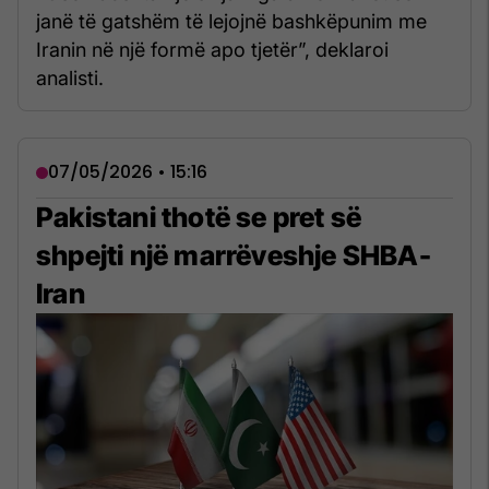
janë të gatshëm të lejojnë bashkëpunim me
Iranin në një formë apo tjetër”, deklaroi
analisti.
07/05/2026 • 15:16
Pakistani thotë se pret së
shpejti një marrëveshje SHBA-
Iran