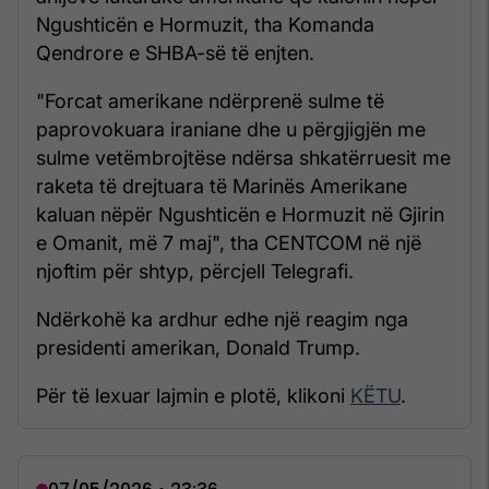
Ngushticën e Hormuzit, tha Komanda
Qendrore e SHBA-së të enjten.
"Forcat amerikane ndërprenë sulme të
paprovokuara iraniane dhe u përgjigjën me
sulme vetëmbrojtëse ndërsa shkatërruesit me
raketa të drejtuara të Marinës Amerikane
kaluan nëpër Ngushticën e Hormuzit në Gjirin
e Omanit, më 7 maj", tha CENTCOM në një
njoftim për shtyp, përcjell Telegrafi.
Ndërkohë ka ardhur edhe një reagim nga
presidenti amerikan, Donald Trump.
Për të lexuar lajmin e plotë, klikoni
KËTU
.