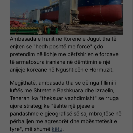
Ambasada e Iranit në Korenë e Jugut tha të
enjten se "hedh poshtë me forcë" çdo
pretendim në lidhje me përfshirjen e forcave
të armatosura iraniane në dëmtimin e një
anijeje koreane në Ngushticën e Hormuzit.
Megjithatë, ambasada tha se që nga fillimi i
luftës me Shtetet e Bashkuara dhe Izraelin,
Teherani ka "theksuar vazhdimisht" se rruga
ujore strategjike "është një pjesë e
pandashme e gjeografisë së saj mbrojtëse në
përballjen me agresorët dhe mbështetësit e
tyre", më shumë
këtu
.