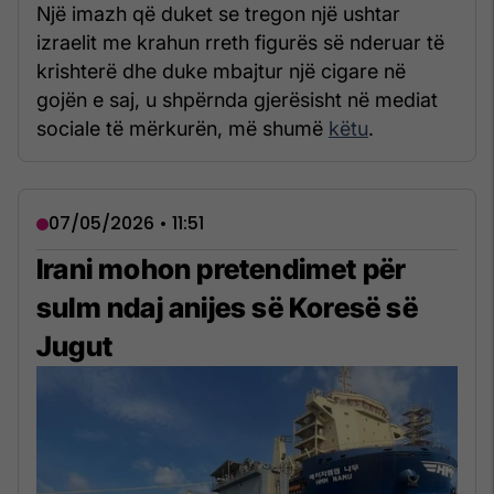
Një imazh që duket se tregon një ushtar
izraelit me krahun rreth figurës së nderuar të
krishterë dhe duke mbajtur një cigare në
gojën e saj, u shpërnda gjerësisht në mediat
sociale të mërkurën, më shumë
këtu
.
07/05/2026 • 11:51
Irani mohon pretendimet për
sulm ndaj anijes së Koresë së
Jugut