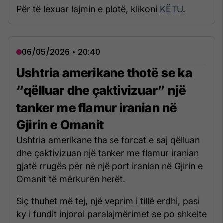
Për të lexuar lajmin e plotë, klikoni
KËTU
.
06/05/2026 • 20:40
Ushtria amerikane thotë se ka
“qëlluar dhe çaktivizuar” një
tanker me flamur iranian në
Gjirin e Omanit
Ushtria amerikane tha se forcat e saj qëlluan
dhe çaktivizuan një tanker me flamur iranian
gjatë rrugës për në një port iranian në Gjirin e
Omanit të mërkurën herët.
Siç thuhet më tej, një veprim i tillë erdhi, pasi
ky i fundit injoroi paralajmërimet se po shkelte