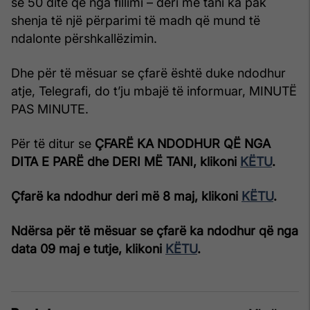
se 50 ditë që nga fillimi – deri më tani ka pak
shenja të një përparimi të madh që mund të
ndalonte përshkallëzimin.
Dhe për të mësuar se çfarë është duke ndodhur
atje, Telegrafi, do t’ju mbajë të informuar, MINUTË
PAS MINUTE.
Për të ditur se
ÇFARË KA NDODHUR QË NGA
DITA E PARË dhe DERI MË TANI, klikoni
KËTU
.
Çfarë ka ndodhur deri më 8 maj, klikoni
KËTU
.
Ndërsa për të mësuar se çfarë ka ndodhur që nga
data 09 maj e tutje, klikoni
KËTU
.