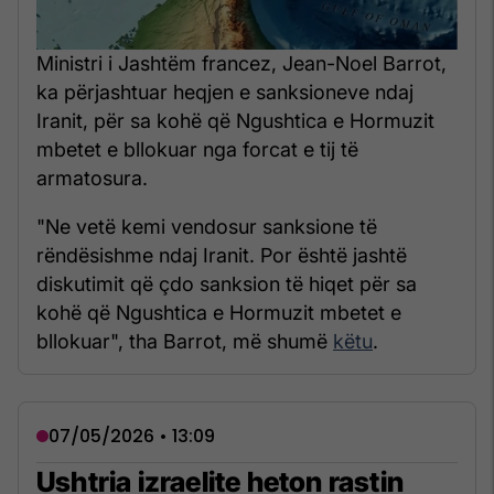
Ministri i Jashtëm francez, Jean-Noel Barrot,
ka përjashtuar heqjen e sanksioneve ndaj
Iranit, për sa kohë që Ngushtica e Hormuzit
mbetet e bllokuar nga forcat e tij të
armatosura.
"Ne vetë kemi vendosur sanksione të
rëndësishme ndaj Iranit. Por është jashtë
diskutimit që çdo sanksion të hiqet për sa
kohë që Ngushtica e Hormuzit mbetet e
bllokuar", tha Barrot, më shumë
këtu
.
07/05/2026 • 13:09
Ushtria izraelite heton rastin