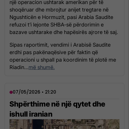
një operacion ushtarak amerikan për të
shoqëruar dhe mbrojtur anijet tregtare në
Ngushticën e Hormuzit, pasi Arabia Saudite
refuzoi t’i lejonte SHBA-së përdorimin e
bazave ushtarake dhe hapësirës ajrore të saj.
Sipas raportimit, vendimi i Arabisë Saudite
erdhi pas pakënaqësive për faktin që
operacioni u shpall pa koordinim të plotë me
Riadin...
më shumë.
07/05/2026 • 21:20
Shpërthime në një qytet dhe
ishull iranian