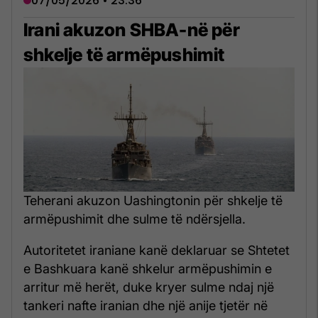
07/05/2026 • 23:36
Irani akuzon SHBA-në për
shkelje të armëpushimit
Teherani akuzon Uashingtonin për shkelje të
armëpushimit dhe sulme të ndërsjella.
Autoritetet iraniane kanë deklaruar se Shtetet
e Bashkuara kanë shkelur armëpushimin e
arritur më herët, duke kryer sulme ndaj një
tankeri nafte iranian dhe një anije tjetër në