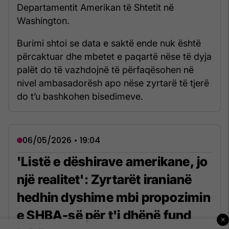
Departamentit Amerikan të Shtetit në
Washington.
Burimi shtoi se data e saktë ende nuk është
përcaktuar dhe mbetet e paqartë nëse të dyja
palët do të vazhdojnë të përfaqësohen në
nivel ambasadorësh apo nëse zyrtarë të tjerë
do t’u bashkohen bisedimeve.
06/05/2026 • 19:04
'Listë e dëshirave amerikane, jo
një realitet': Zyrtarët iranianë
hedhin dyshime mbi propozimin
e SHBA-së për t'i dhënë fund
×