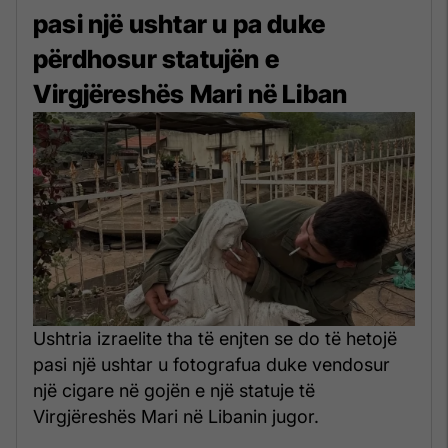
pasi një ushtar u pa duke
përdhosur statujën e
Virgjëreshës Mari në Liban
Ushtria izraelite tha të enjten se do të hetojë
pasi një ushtar u fotografua duke vendosur
një cigare në gojën e një statuje të
Virgjëreshës Mari në Libanin jugor.