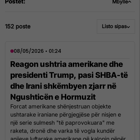
Postet:
Mbylle
152 poste
Listo sipas
08/05/2026 • 01:24
Reagon ushtria amerikane dhe
presidenti Trump, pasi SHBA-të
dhe Irani shkëmbyen zjarr në
Ngushticën e Hormuzit
Forcat amerikane shënjestruan objekte
ushtarake iraniane përgjegjëse për nisjen e
një serie sulmesh "të paprovokuara" me
raketa, dronë dhe varka të vogla kundër
anijeve luftarake amerikane që kalonin nëpër