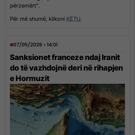
përzemërt".
Për më shumë, klikoni
KËTU
.
07/05/2026 • 14:01
Sanksionet franceze ndaj Iranit
do të vazhdojnë deri në rihapjen
e Hormuzit