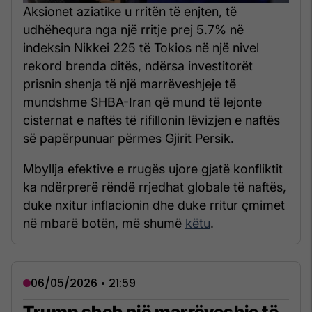
Aksionet aziatike u rritën të enjten, të
udhëhequra nga një rritje prej 5.7% në
indeksin Nikkei 225 të Tokios në një nivel
rekord brenda ditës, ndërsa investitorët
prisnin shenja të një marrëveshjeje të
mundshme SHBA-Iran që mund të lejonte
cisternat e naftës të rifillonin lëvizjen e naftës
së papërpunuar përmes Gjirit Persik.
Mbyllja efektive e rrugës ujore gjatë konfliktit
ka ndërprerë rëndë rrjedhat globale të naftës,
duke nxitur inflacionin dhe duke rritur çmimet
në mbarë botën, më shumë
këtu
.
06/05/2026 • 21:59
Trump sheh një marrëveshje të