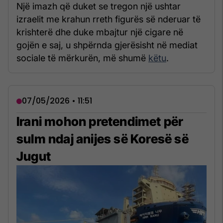
Një imazh që duket se tregon një ushtar
izraelit me krahun rreth figurës së nderuar të
krishterë dhe duke mbajtur një cigare në
gojën e saj, u shpërnda gjerësisht në mediat
sociale të mërkurën, më shumë
këtu
.
07/05/2026 • 11:51
Irani mohon pretendimet për
sulm ndaj anijes së Koresë së
Jugut