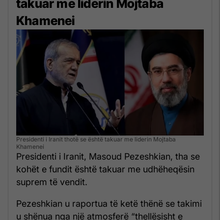
takuar me liderin Mojtaba
Khamenei
Presidenti i Iranit thotë se është takuar me liderin Mojtaba
Khamenei
Presidenti i Iranit, Masoud Pezeshkian, tha se
kohët e fundit është takuar me udhëheqësin
suprem të vendit.
Pezeshkian u raportua të ketë thënë se takimi
u shënua nga një atmosferë “thellësisht e