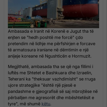
Ambasada e Iranit në Korenë e Jugut tha të
enjten se "hedh poshtë me forcë" çdo
pretendim në lidhje me përfshirjen e forcave
të armatosura iraniane në dëmtimin e një
anijeje koreane në Ngushticën e Hormuzit.
Megjithatë, ambasada tha se që nga fillimi i
luftës me Shtetet e Bashkuara dhe Izraelin,
Teherani ka "theksuar vazhdimisht" se rruga
ujore strategjike "është një pjesë e
pandashme e gjeografisë së saj mbrojtëse në
përballjen me agresorët dhe mbështetësit e
tyre", më shumë
këtu
.