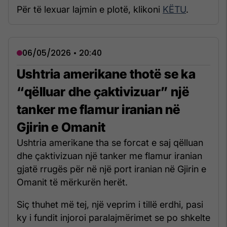
Për të lexuar lajmin e plotë, klikoni
KËTU
.
06/05/2026 • 20:40
Ushtria amerikane thotë se ka
“qëlluar dhe çaktivizuar” një
tanker me flamur iranian në
Gjirin e Omanit
Ushtria amerikane tha se forcat e saj qëlluan
dhe çaktivizuan një tanker me flamur iranian
gjatë rrugës për në një port iranian në Gjirin e
Omanit të mërkurën herët.
Siç thuhet më tej, një veprim i tillë erdhi, pasi
ky i fundit injoroi paralajmërimet se po shkelte