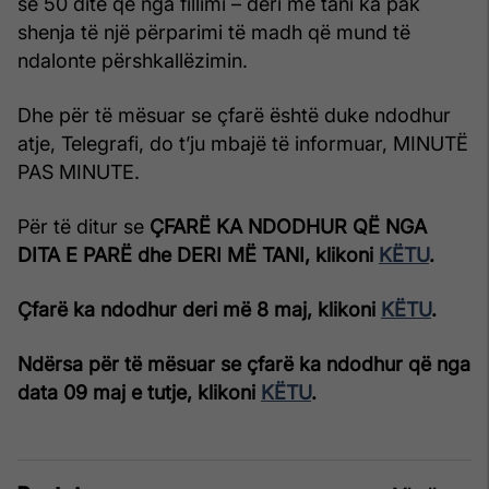
se 50 ditë që nga fillimi – deri më tani ka pak
shenja të një përparimi të madh që mund të
ndalonte përshkallëzimin.
Dhe për të mësuar se çfarë është duke ndodhur
atje, Telegrafi, do t’ju mbajë të informuar, MINUTË
PAS MINUTE.
Për të ditur se
ÇFARË KA NDODHUR QË NGA
DITA E PARË dhe DERI MË TANI, klikoni
KËTU
.
Çfarë ka ndodhur deri më 8 maj, klikoni
KËTU
.
Ndërsa për të mësuar se çfarë ka ndodhur që nga
data 09 maj e tutje, klikoni
KËTU
.