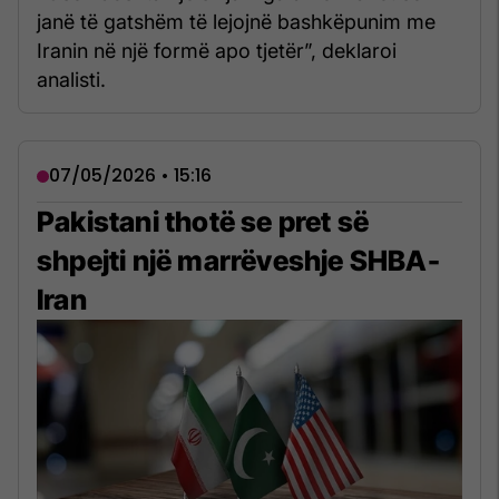
janë të gatshëm të lejojnë bashkëpunim me
Iranin në një formë apo tjetër”, deklaroi
analisti.
07/05/2026 • 15:16
Pakistani thotë se pret së
shpejti një marrëveshje SHBA-
Iran