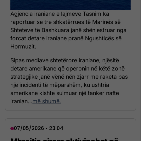
Agjencia iraniane e lajmeve Tasnim ka
raportuar se tre shkatërrues të Marinës së
Shteteve të Bashkuara janë shënjestruar nga
forcat detare iraniane pranë Ngushticës së
Hormuzit.
Sipas mediave shtetërore iraniane, njësitë
detare amerikane që operonin në këtë zonë
strategjike janë vënë nën zjarr me raketa pas
një incidenti të mëparshëm, ku ushtria
amerikane kishte sulmuar një tanker nafte
iranian...
më shumë.
07/05/2026 • 23:04