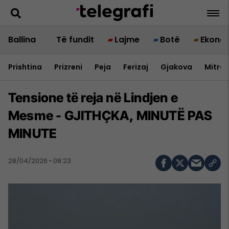
Ballina
Të fundit
Lajme
Botë
Ekono
Prishtina
Prizreni
Peja
Ferizaj
Gjakova
Mitrov
Tensione të reja në Lindjen e
Mesme - GJITHÇKA, MINUTË PAS
MINUTE
28/04/2026 • 08:23