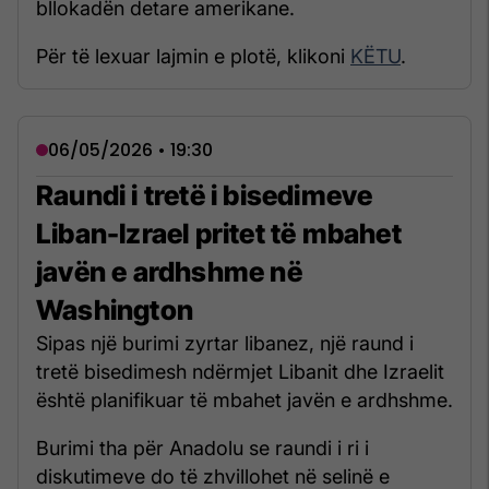
bllokadën detare amerikane.
Për të lexuar lajmin e plotë, klikoni
KËTU
.
06/05/2026 • 19:30
Raundi i tretë i bisedimeve
Liban-Izrael pritet të mbahet
javën e ardhshme në
Washington
Sipas një burimi zyrtar libanez, një raund i
tretë bisedimesh ndërmjet Libanit dhe Izraelit
është planifikuar të mbahet javën e ardhshme.
Burimi tha për Anadolu se raundi i ri i
diskutimeve do të zhvillohet në selinë e