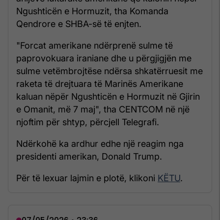
Ngushticën e Hormuzit, tha Komanda
Qendrore e SHBA-së të enjten.
"Forcat amerikane ndërprenë sulme të
paprovokuara iraniane dhe u përgjigjën me
sulme vetëmbrojtëse ndërsa shkatërruesit me
raketa të drejtuara të Marinës Amerikane
kaluan nëpër Ngushticën e Hormuzit në Gjirin
e Omanit, më 7 maj", tha CENTCOM në një
njoftim për shtyp, përcjell Telegrafi.
Ndërkohë ka ardhur edhe një reagim nga
presidenti amerikan, Donald Trump.
Për të lexuar lajmin e plotë, klikoni
KËTU
.