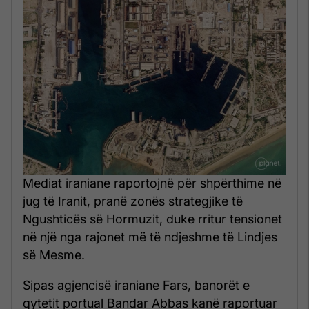
Mediat iraniane raportojnë për shpërthime në
jug të Iranit, pranë zonës strategjike të
Ngushticës së Hormuzit, duke rritur tensionet
në një nga rajonet më të ndjeshme të Lindjes
së Mesme.
Sipas agjencisë iraniane Fars, banorët e
qytetit portual Bandar Abbas kanë raportuar