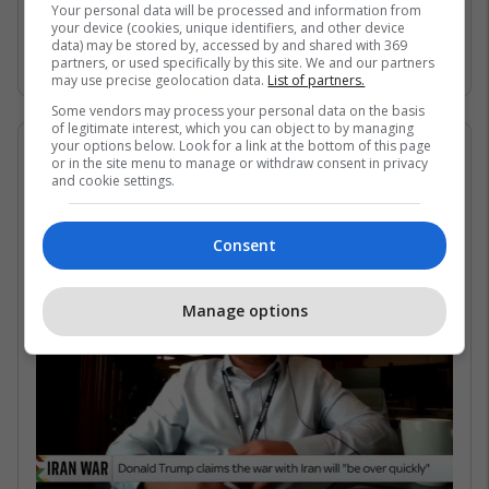
Gjirin Persik dhe nuk janë në gjendje të arrijnë
Your personal data will be processed and information from
your device (cookies, unique identifiers, and other device
në det të hapur për shkak të bllokadës
data) may be stored by, accessed by and shared with 369
iraniane. /Telegrafi/
partners, or used specifically by this site. We and our partners
may use precise geolocation data.
List of partners.
Some vendors may process your personal data on the basis
of legitimate interest, which you can object to by managing
your options below. Look for a link at the bottom of this page
07/05/2026 • 16:19
or in the site menu to manage or withdraw consent in privacy
and cookie settings.
Në çfarë kushtesh mund të
rihapet Ngushtica e Hormuzit?
Consent
Manage options