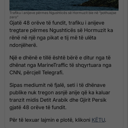
Trafiku i anijeve përmes Ngushticës së Hormuzit bie në “pothuajse
zero”
Gjatë 48 orëve të fundit, trafiku i anijeve
tregtare përmes Ngushticës së Hormuzit ka
rënë në një nga pikat e tij më të ulëta
ndonjëherë.
Një e dhënë e tillë është bërë e ditur nga të
dhënat nga MarineTraffic të shqyrtuara nga
CNN, përcjell Telegrafi.
Sipas mediumit në fjalë, seti i të dhënave
publike nuk tregon asnjë anije që ka kaluar
tranzit midis Detit Arabik dhe Gjirit Persik
gjatë 48 orëve të fundit.
Për të lexuar lajmin e plotë, klikoni
KËTU
.