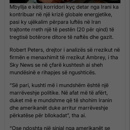
Mbyllja e këtij korridori kyç detar nga Irani ka
kontribuar në një krizë globale energjetike,
pasi ky ujëkalim përpara luftës në Iran
trajtonte rreth një të pestën (20 për qind) të
tregtisë botërore ditore të naftës dhe gazit.
Robert Peters, drejtor i analizës së rrezikut në
firmën e menaxhimit të rrezikut Ambrey, i tha
Sky News se në çfarë kushtesh ai sheh
mundësinë e rihapjes së ngushticës.
“Së pari, kushti më i mundshëm është një
marrëveshje politike. Në afat më të afërt,
duket më e mundshme që të shohim Iranin
dhe amerikanët duke arritur marrëveshje
përkatëse për bllokadat”, tha ai.
“Ose ndoshta një sinjal nga amerikanët se