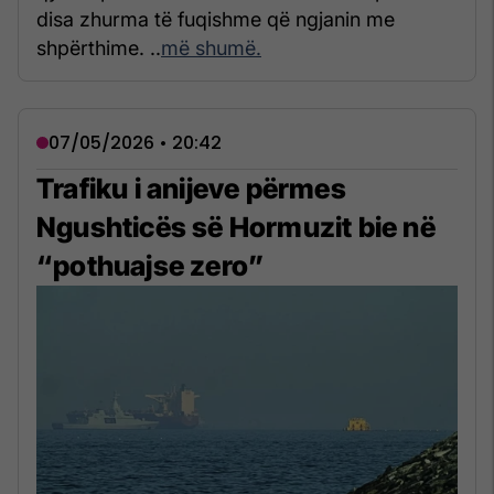
disa zhurma të fuqishme që ngjanin me
shpërthime. ..
më shumë.
07/05/2026 • 20:42
Trafiku i anijeve përmes
Ngushticës së Hormuzit bie në
“pothuajse zero”