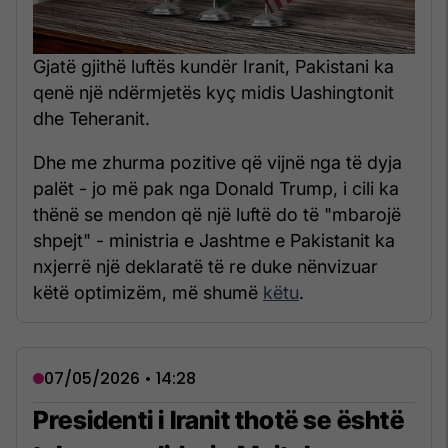
Gjatë gjithë luftës kundër Iranit, Pakistani ka
qenë një ndërmjetës kyç midis Uashingtonit
dhe Teheranit.
Dhe me zhurma pozitive që vijnë nga të dyja
palët - jo më pak nga Donald Trump, i cili ka
thënë se mendon që një luftë do të "mbarojë
shpejt" - ministria e Jashtme e Pakistanit ka
nxjerrë një deklaratë të re duke nënvizuar
këtë optimizëm, më shumë
këtu
.
07/05/2026 • 14:28
Presidenti i Iranit thotë se është