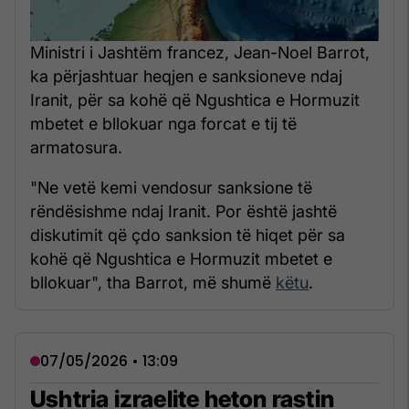
Ministri i Jashtëm francez, Jean-Noel Barrot,
ka përjashtuar heqjen e sanksioneve ndaj
Iranit, për sa kohë që Ngushtica e Hormuzit
mbetet e bllokuar nga forcat e tij të
armatosura.
"Ne vetë kemi vendosur sanksione të
rëndësishme ndaj Iranit. Por është jashtë
diskutimit që çdo sanksion të hiqet për sa
kohë që Ngushtica e Hormuzit mbetet e
bllokuar", tha Barrot, më shumë
këtu
.
07/05/2026 • 13:09
Ushtria izraelite heton rastin