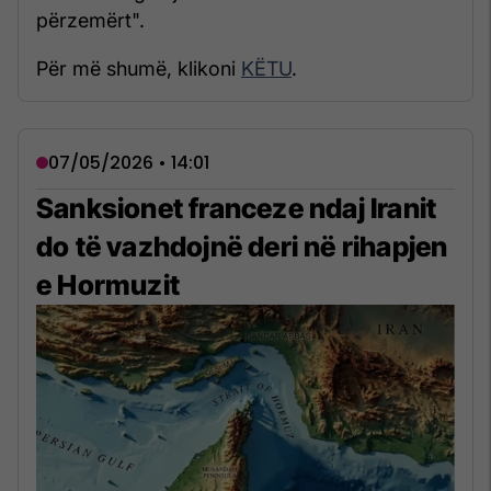
përzemërt".
Për më shumë, klikoni
KËTU
.
07/05/2026 • 14:01
Sanksionet franceze ndaj Iranit
do të vazhdojnë deri në rihapjen
e Hormuzit