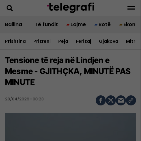
Ballina
Të fundit
Lajme
Botë
Ekono
Prishtina
Prizreni
Peja
Ferizaj
Gjakova
Mitrov
Tensione të reja në Lindjen e
Mesme - GJITHÇKA, MINUTË PAS
MINUTE
28/04/2026 • 08:23