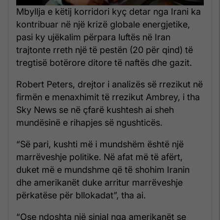
Mbyllja e këtij korridori kyç detar nga Irani ka
kontribuar në një krizë globale energjetike,
pasi ky ujëkalim përpara luftës në Iran
trajtonte rreth një të pestën (20 për qind) të
tregtisë botërore ditore të naftës dhe gazit.
Robert Peters, drejtor i analizës së rrezikut në
firmën e menaxhimit të rrezikut Ambrey, i tha
Sky News se në çfarë kushtesh ai sheh
mundësinë e rihapjes së ngushticës.
“Së pari, kushti më i mundshëm është një
marrëveshje politike. Në afat më të afërt,
duket më e mundshme që të shohim Iranin
dhe amerikanët duke arritur marrëveshje
përkatëse për bllokadat”, tha ai.
“Ose ndoshta një sinjal nga amerikanët se