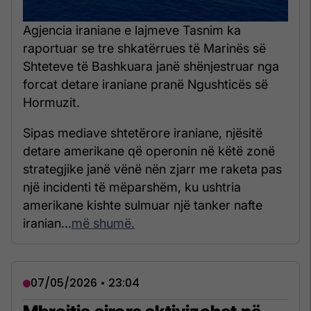
Agjencia iraniane e lajmeve Tasnim ka
raportuar se tre shkatërrues të Marinës së
Shteteve të Bashkuara janë shënjestruar nga
forcat detare iraniane pranë Ngushticës së
Hormuzit.
Sipas mediave shtetërore iraniane, njësitë
detare amerikane që operonin në këtë zonë
strategjike janë vënë nën zjarr me raketa pas
një incidenti të mëparshëm, ku ushtria
amerikane kishte sulmuar një tanker nafte
iranian...
më shumë.
07/05/2026 • 23:04