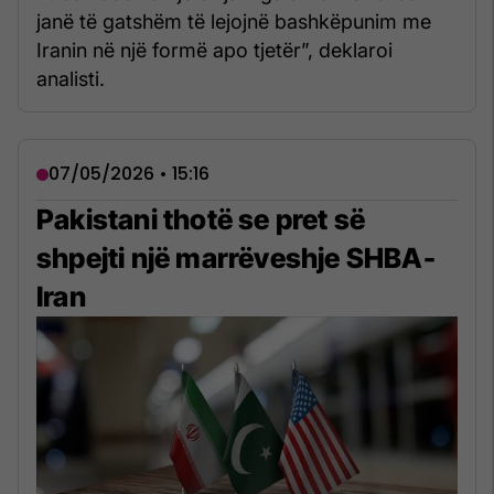
janë të gatshëm të lejojnë bashkëpunim me
Iranin në një formë apo tjetër”, deklaroi
analisti.
07/05/2026 • 15:16
Pakistani thotë se pret së
shpejti një marrëveshje SHBA-
Iran