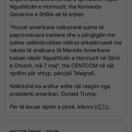
Ngushticën e Hormuzit, tha Komanda
Qendrore e SHBA-së të enjten.
"Forcat amerikane ndërprenë sulme të
paprovokuara iraniane dhe u përgjigjën me
sulme vetëmbrojtëse ndërsa shkatërruesit me
raketa të drejtuara të Marinës Amerikane
kaluan nëpër Ngushticën e Hormuzit në Gjirin
e Omanit, më 7 maj", tha CENTCOM në një
njoftim për shtyp, përcjell Telegrafi.
Ndërkohë ka ardhur edhe një reagim nga
presidenti amerikan, Donald Trump.
Për të lexuar lajmin e plotë, klikoni
KËTU
.