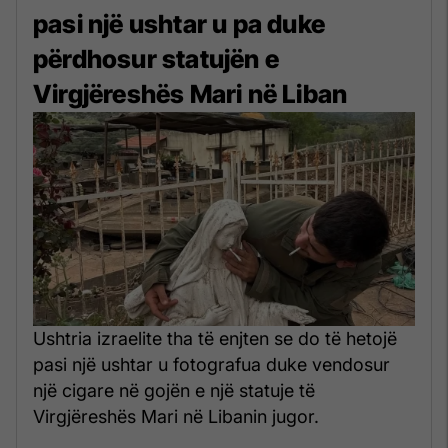
pasi një ushtar u pa duke
përdhosur statujën e
Virgjëreshës Mari në Liban
Ushtria izraelite tha të enjten se do të hetojë
pasi një ushtar u fotografua duke vendosur
një cigare në gojën e një statuje të
Virgjëreshës Mari në Libanin jugor.