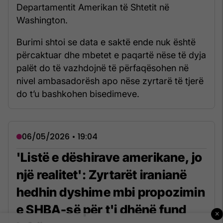
Departamentit Amerikan të Shtetit në
Washington.
Burimi shtoi se data e saktë ende nuk është
përcaktuar dhe mbetet e paqartë nëse të dyja
palët do të vazhdojnë të përfaqësohen në
nivel ambasadorësh apo nëse zyrtarë të tjerë
do t’u bashkohen bisedimeve.
06/05/2026 • 19:04
'Listë e dëshirave amerikane, jo
një realitet': Zyrtarët iranianë
hedhin dyshime mbi propozimin
e SHBA-së për t'i dhënë fund
×