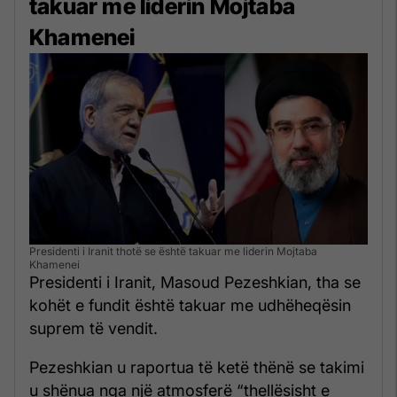
takuar me liderin Mojtaba
Khamenei
Presidenti i Iranit thotë se është takuar me liderin Mojtaba
Khamenei
Presidenti i Iranit, Masoud Pezeshkian, tha se
kohët e fundit është takuar me udhëheqësin
suprem të vendit.
Pezeshkian u raportua të ketë thënë se takimi
u shënua nga një atmosferë “thellësisht e