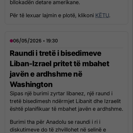
bllokadën detare amerikane.
Për të lexuar lajmin e plotë, klikoni
KËTU
.
06/05/2026 • 19:30
Raundi i tretë i bisedimeve
Liban-Izrael pritet të mbahet
javën e ardhshme në
Washington
Sipas një burimi zyrtar libanez, një raund i
tretë bisedimesh ndërmjet Libanit dhe Izraelit
është planifikuar të mbahet javën e ardhshme.
Burimi tha për Anadolu se raundi i ri i
diskutimeve do të zhvillohet në selinë e