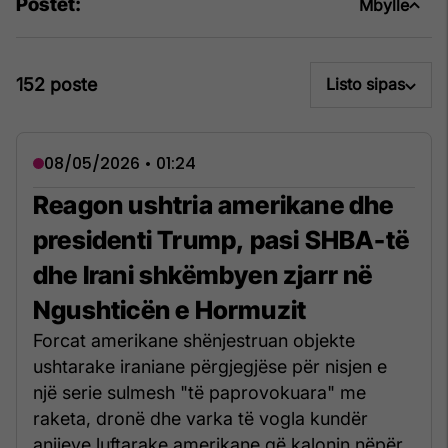
Postet:
Mbylle
152 poste
Listo sipas
08/05/2026 • 01:24
Reagon ushtria amerikane dhe
presidenti Trump, pasi SHBA-të
dhe Irani shkëmbyen zjarr në
Ngushticën e Hormuzit
Forcat amerikane shënjestruan objekte
ushtarake iraniane përgjegjëse për nisjen e
një serie sulmesh "të paprovokuara" me
raketa, dronë dhe varka të vogla kundër
anijeve luftarake amerikane që kalonin nëpër