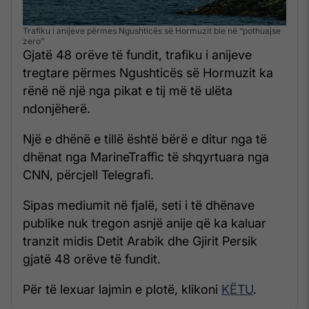
Trafiku i anijeve përmes Ngushticës së Hormuzit bie në “pothuajse
zero”
Gjatë 48 orëve të fundit, trafiku i anijeve
tregtare përmes Ngushticës së Hormuzit ka
rënë në një nga pikat e tij më të ulëta
ndonjëherë.
Një e dhënë e tillë është bërë e ditur nga të
dhënat nga MarineTraffic të shqyrtuara nga
CNN, përcjell Telegrafi.
Sipas mediumit në fjalë, seti i të dhënave
publike nuk tregon asnjë anije që ka kaluar
tranzit midis Detit Arabik dhe Gjirit Persik
gjatë 48 orëve të fundit.
Për të lexuar lajmin e plotë, klikoni
KËTU
.