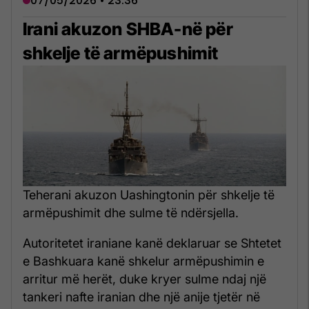
07/05/2026 • 23:36
Irani akuzon SHBA-në për
shkelje të armëpushimit
Teherani akuzon Uashingtonin për shkelje të
armëpushimit dhe sulme të ndërsjella.
Autoritetet iraniane kanë deklaruar se Shtetet
e Bashkuara kanë shkelur armëpushimin e
arritur më herët, duke kryer sulme ndaj një
tankeri nafte iranian dhe një anije tjetër në