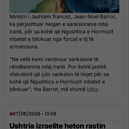
Ministri i Jashtëm francez, Jean-Noel Barrot,
ka përjashtuar heqjen e sanksioneve ndaj
Iranit, për sa kohë që Ngushtica e Hormuzit
mbetet e bllokuar nga forcat e tij të
armatosura.
"Ne vetë kemi vendosur sanksione të
rëndësishme ndaj Iranit. Por është jashtë
diskutimit që çdo sanksion të hiqet për sa
kohë që Ngushtica e Hormuzit mbetet e
bllokuar", tha Barrot, më shumë
këtu
.
07/05/2026 • 13:09
Ushtria izraelite heton rastin