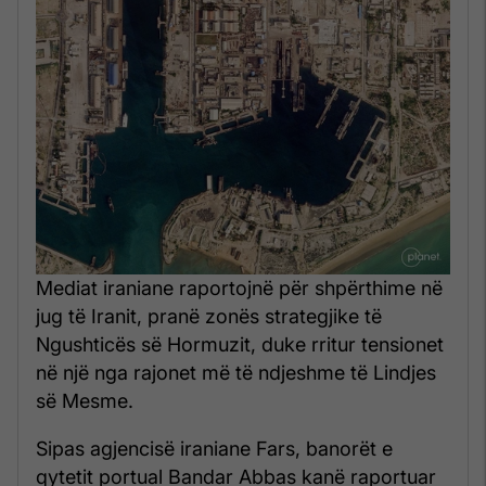
Mediat iraniane raportojnë për shpërthime në
jug të Iranit, pranë zonës strategjike të
Ngushticës së Hormuzit, duke rritur tensionet
në një nga rajonet më të ndjeshme të Lindjes
së Mesme.
Sipas agjencisë iraniane Fars, banorët e
qytetit portual Bandar Abbas kanë raportuar