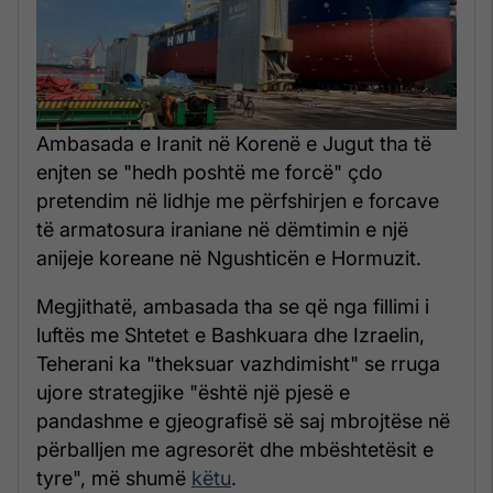
Ambasada e Iranit në Korenë e Jugut tha të
enjten se "hedh poshtë me forcë" çdo
pretendim në lidhje me përfshirjen e forcave
të armatosura iraniane në dëmtimin e një
anijeje koreane në Ngushticën e Hormuzit.
Megjithatë, ambasada tha se që nga fillimi i
luftës me Shtetet e Bashkuara dhe Izraelin,
Teherani ka "theksuar vazhdimisht" se rruga
ujore strategjike "është një pjesë e
pandashme e gjeografisë së saj mbrojtëse në
përballjen me agresorët dhe mbështetësit e
tyre", më shumë
këtu
.