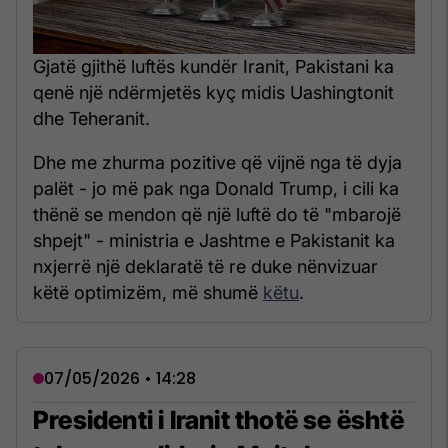
Gjatë gjithë luftës kundër Iranit, Pakistani ka
qenë një ndërmjetës kyç midis Uashingtonit
dhe Teheranit.
Dhe me zhurma pozitive që vijnë nga të dyja
palët - jo më pak nga Donald Trump, i cili ka
thënë se mendon që një luftë do të "mbarojë
shpejt" - ministria e Jashtme e Pakistanit ka
nxjerrë një deklaratë të re duke nënvizuar
këtë optimizëm, më shumë
këtu
.
07/05/2026 • 14:28
Presidenti i Iranit thotë se është