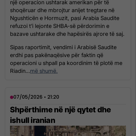
një operacion ushtarak amerikan për të
shoqëruar dhe mbrojtur anijet tregtare në
Ngushticën e Hormuzit, pasi Arabia Saudite
refuzoi t’i lejonte SHBA-së përdorimin e
bazave ushtarake dhe hapësirës ajrore të saj.
Sipas raportimit, vendimi i Arabisë Saudite
erdhi pas pakënaqësive për faktin që
operacioni u shpall pa koordinim të plotë me
Riadin...
më shumë.
07/05/2026 • 21:20
Shpërthime në një qytet dhe
ishull iranian