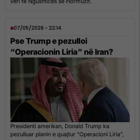
veri të Ngushticës së Hormuzit.
07/05/2026 • 22:14
Pse Trump e pezulloi
“Operacionin Liria” në Iran?
Presidenti amerikan, Donald Trump ka
pezulluar planin e quajtur “Operacioni Liria”,