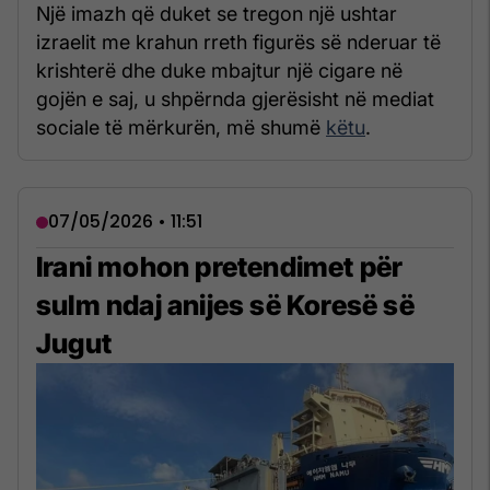
Një imazh që duket se tregon një ushtar
izraelit me krahun rreth figurës së nderuar të
krishterë dhe duke mbajtur një cigare në
gojën e saj, u shpërnda gjerësisht në mediat
sociale të mërkurën, më shumë
këtu
.
07/05/2026 • 11:51
Irani mohon pretendimet për
sulm ndaj anijes së Koresë së
Jugut