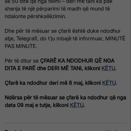
se 50 ditë që nga fillimi – deri më tani ka pak
shenja të një përparimi të madh që mund të
ndalonte përshkallëzimin.
Dhe për të mësuar se çfarë është duke ndodhur
atje, Telegrafi, do t’ju mbajë të informuar, MINUTË
PAS MINUTE.
Për të ditur se
ÇFARË KA NDODHUR QË NGA
DITA E PARË dhe DERI MË TANI, klikoni
KËTU
.
Çfarë ka ndodhur deri më 8 maj, klikoni
KËTU
.
Ndërsa për të mësuar se çfarë ka ndodhur që nga
data 09 maj e tutje, klikoni
KËTU
.