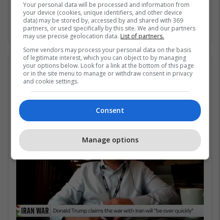
Gjirin Persik dhe nuk janë në gjendje të arrijnë
Your personal data will be processed and information from
your device (cookies, unique identifiers, and other device
në det të hapur për shkak të bllokadës
data) may be stored by, accessed by and shared with 369
iraniane. /Telegrafi/
partners, or used specifically by this site. We and our partners
may use precise geolocation data.
List of partners.
Some vendors may process your personal data on the basis
of legitimate interest, which you can object to by managing
your options below. Look for a link at the bottom of this page
07/05/2026 • 16:19
or in the site menu to manage or withdraw consent in privacy
and cookie settings.
Në çfarë kushtesh mund të
rihapet Ngushtica e Hormuzit?
Consent
Manage options