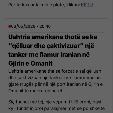
Për të lexuar lajmin e plotë, klikoni
KËTU
.
06/05/2026 • 20:40
Ushtria amerikane thotë se ka
“qëlluar dhe çaktivizuar” një
tanker me flamur iranian në
Gjirin e Omanit
Ushtria amerikane tha se forcat e saj qëlluan
dhe çaktivizuan një tanker me flamur iranian
gjatë rrugës për në një port iranian në Gjirin e
Omanit të mërkurën herët.
Siç thuhet më tej, një veprim i tillë erdhi, pasi
ky i fundit injoroi paralajmërimet se po shkelte