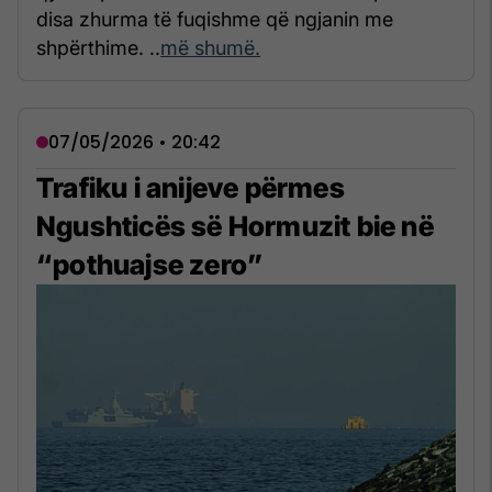
disa zhurma të fuqishme që ngjanin me
shpërthime. ..
më shumë.
07/05/2026 • 20:42
Trafiku i anijeve përmes
Ngushticës së Hormuzit bie në
“pothuajse zero”