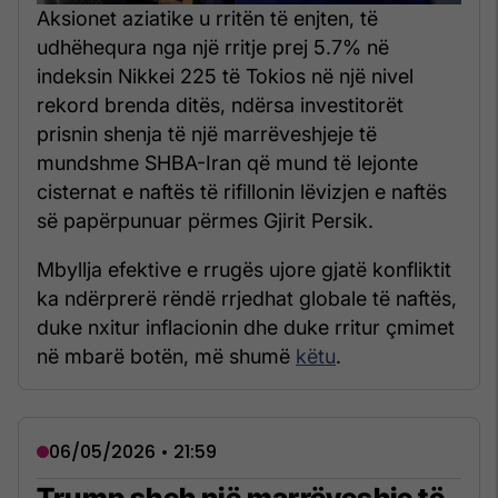
Aksionet aziatike u rritën të enjten, të
udhëhequra nga një rritje prej 5.7% në
indeksin Nikkei 225 të Tokios në një nivel
rekord brenda ditës, ndërsa investitorët
prisnin shenja të një marrëveshjeje të
mundshme SHBA-Iran që mund të lejonte
cisternat e naftës të rifillonin lëvizjen e naftës
së papërpunuar përmes Gjirit Persik.
Mbyllja efektive e rrugës ujore gjatë konfliktit
ka ndërprerë rëndë rrjedhat globale të naftës,
duke nxitur inflacionin dhe duke rritur çmimet
në mbarë botën, më shumë
këtu
.
06/05/2026 • 21:59
Trump sheh një marrëveshje të