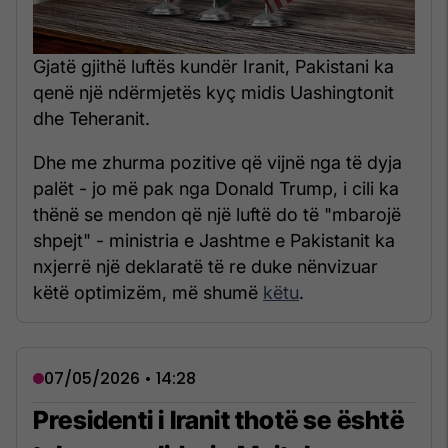
Gjatë gjithë luftës kundër Iranit, Pakistani ka
qenë një ndërmjetës kyç midis Uashingtonit
dhe Teheranit.
Dhe me zhurma pozitive që vijnë nga të dyja
palët - jo më pak nga Donald Trump, i cili ka
thënë se mendon që një luftë do të "mbarojë
shpejt" - ministria e Jashtme e Pakistanit ka
nxjerrë një deklaratë të re duke nënvizuar
këtë optimizëm, më shumë
këtu
.
07/05/2026 • 14:28
Presidenti i Iranit thotë se është