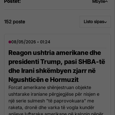
Postet:
Mbylle
152 poste
Listo sipas
08/05/2026 • 01:24
Reagon ushtria amerikane dhe
presidenti Trump, pasi SHBA-të
dhe Irani shkëmbyen zjarr në
Ngushticën e Hormuzit
Forcat amerikane shënjestruan objekte
ushtarake iraniane përgjegjëse për nisjen e
një serie sulmesh "të paprovokuara" me
raketa, dronë dhe varka të vogla kundër
anijeve luftarake amerikane që kalonin nëpër