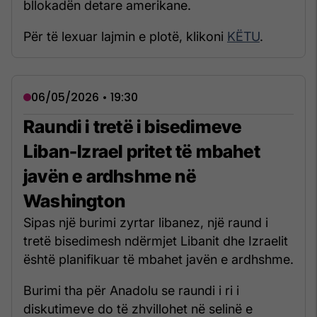
bllokadën detare amerikane.
Për të lexuar lajmin e plotë, klikoni
KËTU
.
06/05/2026 • 19:30
Raundi i tretë i bisedimeve
Liban-Izrael pritet të mbahet
javën e ardhshme në
Washington
Sipas një burimi zyrtar libanez, një raund i
tretë bisedimesh ndërmjet Libanit dhe Izraelit
është planifikuar të mbahet javën e ardhshme.
Burimi tha për Anadolu se raundi i ri i
diskutimeve do të zhvillohet në selinë e