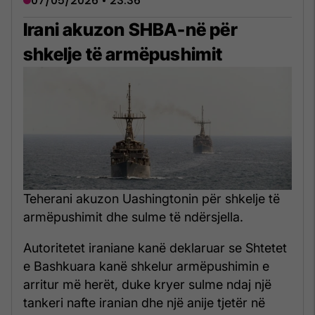
07/05/2026 • 23:36
Irani akuzon SHBA-në për
shkelje të armëpushimit
Teherani akuzon Uashingtonin për shkelje të
armëpushimit dhe sulme të ndërsjella.
Autoritetet iraniane kanë deklaruar se Shtetet
e Bashkuara kanë shkelur armëpushimin e
arritur më herët, duke kryer sulme ndaj një
tankeri nafte iranian dhe një anije tjetër në