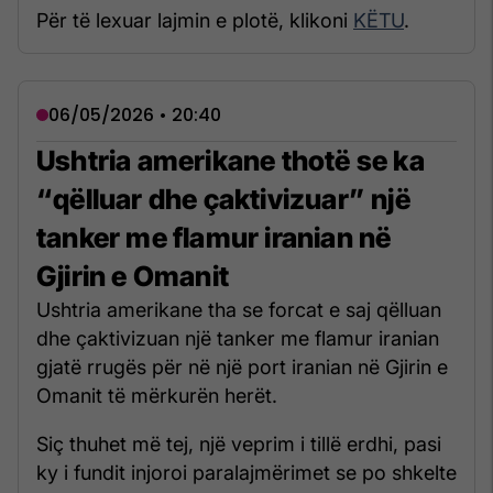
Për të lexuar lajmin e plotë, klikoni
KËTU
.
06/05/2026 • 20:40
Ushtria amerikane thotë se ka
“qëlluar dhe çaktivizuar” një
tanker me flamur iranian në
Gjirin e Omanit
Ushtria amerikane tha se forcat e saj qëlluan
dhe çaktivizuan një tanker me flamur iranian
gjatë rrugës për në një port iranian në Gjirin e
Omanit të mërkurën herët.
Siç thuhet më tej, një veprim i tillë erdhi, pasi
ky i fundit injoroi paralajmërimet se po shkelte