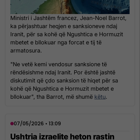
Ministri i Jashtëm francez, Jean-Noel Barrot,
ka përjashtuar heqjen e sanksioneve ndaj
Iranit, për sa kohë që Ngushtica e Hormuzit
mbetet e bllokuar nga forcat e tij të
armatosura.
"Ne vetë kemi vendosur sanksione të
rëndësishme ndaj Iranit. Por është jashtë
diskutimit që çdo sanksion të hiqet për sa
kohë që Ngushtica e Hormuzit mbetet e
bllokuar", tha Barrot, më shumë
këtu
.
07/05/2026 • 13:09
Ushtria izraelite heton rastin