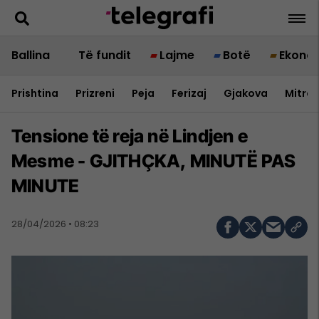
Ballina
Të fundit
Lajme
Botë
Ekono
Prishtina
Prizreni
Peja
Ferizaj
Gjakova
Mitrov
Tensione të reja në Lindjen e
Mesme - GJITHÇKA, MINUTË PAS
MINUTE
28/04/2026 • 08:23