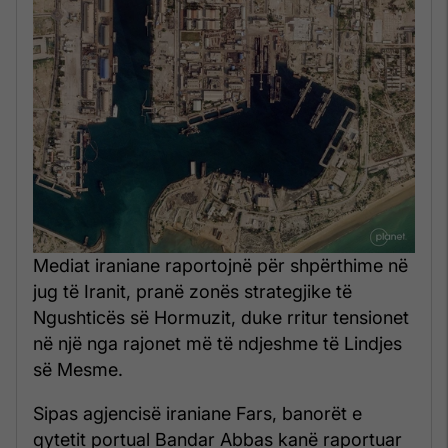
Mediat iraniane raportojnë për shpërthime në
jug të Iranit, pranë zonës strategjike të
Ngushticës së Hormuzit, duke rritur tensionet
në një nga rajonet më të ndjeshme të Lindjes
së Mesme.
Sipas agjencisë iraniane Fars, banorët e
qytetit portual Bandar Abbas kanë raportuar