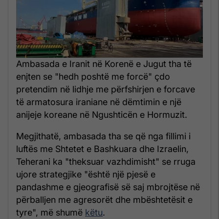
Ambasada e Iranit në Korenë e Jugut tha të
enjten se "hedh poshtë me forcë" çdo
pretendim në lidhje me përfshirjen e forcave
të armatosura iraniane në dëmtimin e një
anijeje koreane në Ngushticën e Hormuzit.
Megjithatë, ambasada tha se që nga fillimi i
luftës me Shtetet e Bashkuara dhe Izraelin,
Teherani ka "theksuar vazhdimisht" se rruga
ujore strategjike "është një pjesë e
pandashme e gjeografisë së saj mbrojtëse në
përballjen me agresorët dhe mbështetësit e
tyre", më shumë
këtu
.