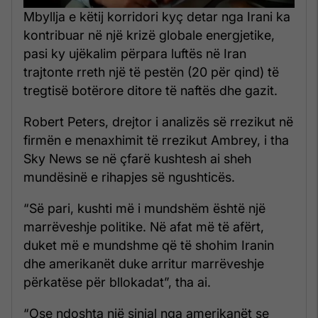
Mbyllja e këtij korridori kyç detar nga Irani ka
kontribuar në një krizë globale energjetike,
pasi ky ujëkalim përpara luftës në Iran
trajtonte rreth një të pestën (20 për qind) të
tregtisë botërore ditore të naftës dhe gazit.
Robert Peters, drejtor i analizës së rrezikut në
firmën e menaxhimit të rrezikut Ambrey, i tha
Sky News se në çfarë kushtesh ai sheh
mundësinë e rihapjes së ngushticës.
“Së pari, kushti më i mundshëm është një
marrëveshje politike. Në afat më të afërt,
duket më e mundshme që të shohim Iranin
dhe amerikanët duke arritur marrëveshje
përkatëse për bllokadat”, tha ai.
“Ose ndoshta një sinjal nga amerikanët se