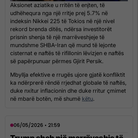
Aksionet aziatike u rritën të enjten, të
udhëhequra nga një rritje prej 5.7% në
indeksin Nikkei 225 të Tokios në një nivel
rekord brenda ditës, ndërsa investitorët
prisnin shenja të një marrëveshjeje të
mundshme SHBA-Iran që mund të lejonte
cisternat e naftës të rifillonin lëvizjen e naftës
së papërpunuar përmes Gjirit Persik.
Mbyllja efektive e rrugës ujore gjatë konfliktit
ka ndërprerë rëndë rrjedhat globale të naftës,
duke nxitur inflacionin dhe duke rritur çmimet
në mbarë botën, më shumë
këtu
.
06/05/2026 • 21:59
Trump sheh një marrëveshje të