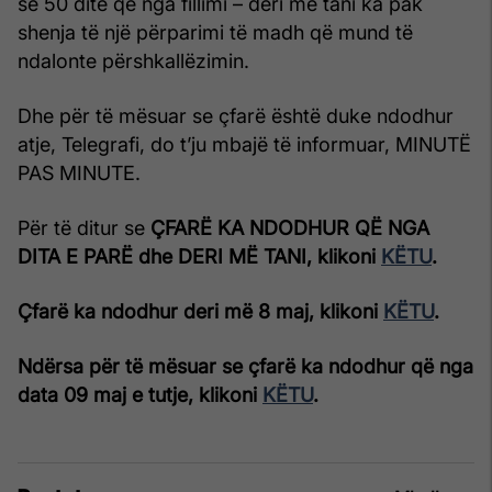
se 50 ditë që nga fillimi – deri më tani ka pak
shenja të një përparimi të madh që mund të
ndalonte përshkallëzimin.
Dhe për të mësuar se çfarë është duke ndodhur
atje, Telegrafi, do t’ju mbajë të informuar, MINUTË
PAS MINUTE.
Për të ditur se
ÇFARË KA NDODHUR QË NGA
DITA E PARË dhe DERI MË TANI, klikoni
KËTU
.
Çfarë ka ndodhur deri më 8 maj, klikoni
KËTU
.
Ndërsa për të mësuar se çfarë ka ndodhur që nga
data 09 maj e tutje, klikoni
KËTU
.