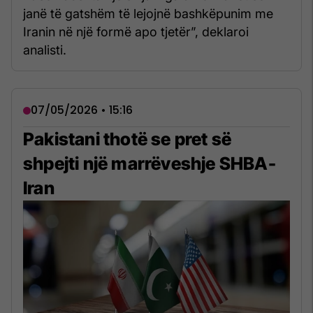
janë të gatshëm të lejojnë bashkëpunim me
Iranin në një formë apo tjetër”, deklaroi
analisti.
07/05/2026 • 15:16
Pakistani thotë se pret së
shpejti një marrëveshje SHBA-
Iran