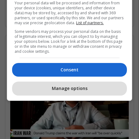
Gjirin Persik dhe nuk janë në gjendje të arrijnë
Your personal data will be processed and information from
your device (cookies, unique identifiers, and other device
në det të hapur për shkak të bllokadës
data) may be stored by, accessed by and shared with 369
iraniane. /Telegrafi/
partners, or used specifically by this site. We and our partners
may use precise geolocation data.
List of partners.
Some vendors may process your personal data on the basis
of legitimate interest, which you can object to by managing
your options below. Look for a link at the bottom of this page
07/05/2026 • 16:19
or in the site menu to manage or withdraw consent in privacy
and cookie settings.
Në çfarë kushtesh mund të
rihapet Ngushtica e Hormuzit?
Consent
Manage options