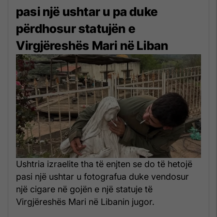
pasi një ushtar u pa duke
përdhosur statujën e
Virgjëreshës Mari në Liban
Ushtria izraelite tha të enjten se do të hetojë
pasi një ushtar u fotografua duke vendosur
një cigare në gojën e një statuje të
Virgjëreshës Mari në Libanin jugor.