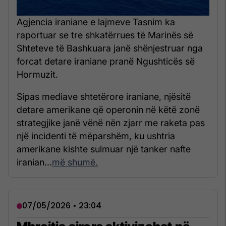
Agjencia iraniane e lajmeve Tasnim ka
raportuar se tre shkatërrues të Marinës së
Shteteve të Bashkuara janë shënjestruar nga
forcat detare iraniane pranë Ngushticës së
Hormuzit.
Sipas mediave shtetërore iraniane, njësitë
detare amerikane që operonin në këtë zonë
strategjike janë vënë nën zjarr me raketa pas
një incidenti të mëparshëm, ku ushtria
amerikane kishte sulmuar një tanker nafte
iranian...
më shumë.
07/05/2026 • 23:04