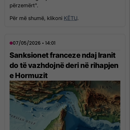
përzemërt".
Për më shumë, klikoni
KËTU
.
07/05/2026 • 14:01
Sanksionet franceze ndaj Iranit
do të vazhdojnë deri në rihapjen
e Hormuzit