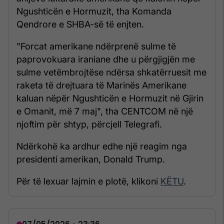
Ngushticën e Hormuzit, tha Komanda
Qendrore e SHBA-së të enjten.
"Forcat amerikane ndërprenë sulme të
paprovokuara iraniane dhe u përgjigjën me
sulme vetëmbrojtëse ndërsa shkatërruesit me
raketa të drejtuara të Marinës Amerikane
kaluan nëpër Ngushticën e Hormuzit në Gjirin
e Omanit, më 7 maj", tha CENTCOM në një
njoftim për shtyp, përcjell Telegrafi.
Ndërkohë ka ardhur edhe një reagim nga
presidenti amerikan, Donald Trump.
Për të lexuar lajmin e plotë, klikoni
KËTU
.