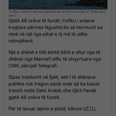
Trafiku i anijeve përmes Ngushticës së Hormuzit bie në “pothuajse
zero”
Gjatë 48 orëve të fundit, trafiku i anijeve
tregtare përmes Ngushticës së Hormuzit ka
rënë në një nga pikat e tij më të ulëta
ndonjëherë.
Një e dhënë e tillë është bërë e ditur nga të
dhënat nga MarineTraffic të shqyrtuara nga
CNN, përcjell Telegrafi.
Sipas mediumit në fjalë, seti i të dhënave
publike nuk tregon asnjë anije që ka kaluar
tranzit midis Detit Arabik dhe Gjirit Persik
gjatë 48 orëve të fundit.
Për të lexuar lajmin e plotë, klikoni
KËTU
.