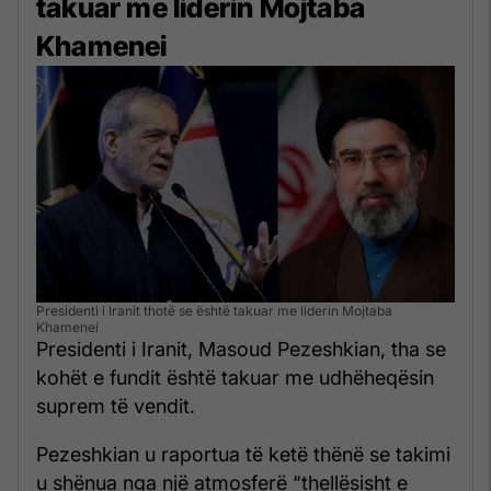
takuar me liderin Mojtaba
Khamenei
Presidenti i Iranit thotë se është takuar me liderin Mojtaba
Khamenei
Presidenti i Iranit, Masoud Pezeshkian, tha se
kohët e fundit është takuar me udhëheqësin
suprem të vendit.
Pezeshkian u raportua të ketë thënë se takimi
u shënua nga një atmosferë “thellësisht e