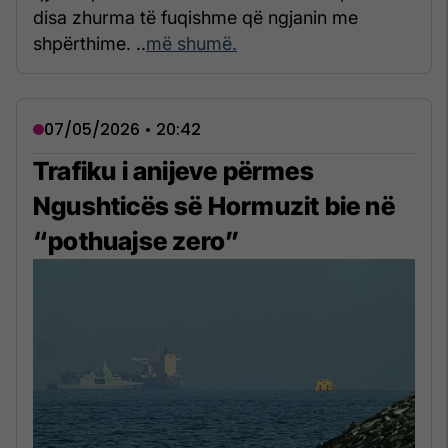
disa zhurma të fuqishme që ngjanin me
shpërthime. ..
më shumë.
07/05/2026 • 20:42
Trafiku i anijeve përmes
Ngushticës së Hormuzit bie në
“pothuajse zero”