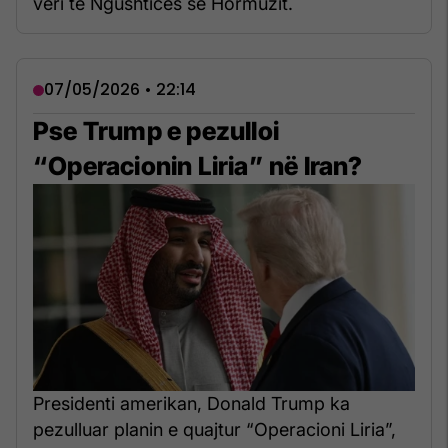
veri të Ngushticës së Hormuzit.
07/05/2026 • 22:14
Pse Trump e pezulloi
“Operacionin Liria” në Iran?
Presidenti amerikan, Donald Trump ka
pezulluar planin e quajtur “Operacioni Liria”,