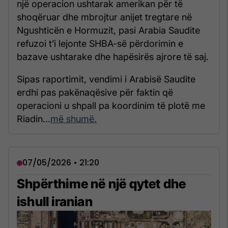
një operacion ushtarak amerikan për të
shoqëruar dhe mbrojtur anijet tregtare në
Ngushticën e Hormuzit, pasi Arabia Saudite
refuzoi t’i lejonte SHBA-së përdorimin e
bazave ushtarake dhe hapësirës ajrore të saj.
Sipas raportimit, vendimi i Arabisë Saudite
erdhi pas pakënaqësive për faktin që
operacioni u shpall pa koordinim të plotë me
Riadin...
më shumë.
07/05/2026 • 21:20
Shpërthime në një qytet dhe
ishull iranian