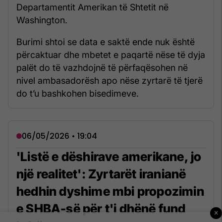
Departamentit Amerikan të Shtetit në
Washington.
Burimi shtoi se data e saktë ende nuk është
përcaktuar dhe mbetet e paqartë nëse të dyja
palët do të vazhdojnë të përfaqësohen në
nivel ambasadorësh apo nëse zyrtarë të tjerë
do t’u bashkohen bisedimeve.
06/05/2026 • 19:04
'Listë e dëshirave amerikane, jo
një realitet': Zyrtarët iranianë
hedhin dyshime mbi propozimin
e SHBA-së për t'i dhënë fund
×