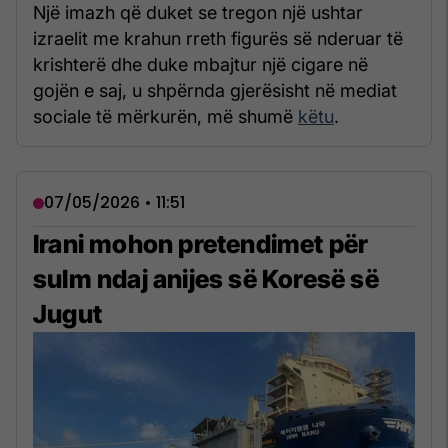
Një imazh që duket se tregon një ushtar
izraelit me krahun rreth figurës së nderuar të
krishterë dhe duke mbajtur një cigare në
gojën e saj, u shpërnda gjerësisht në mediat
sociale të mërkurën, më shumë
këtu
.
07/05/2026 • 11:51
Irani mohon pretendimet për
sulm ndaj anijes së Koresë së
Jugut