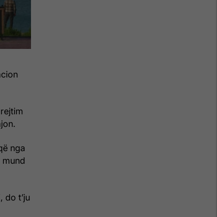
acion
rejtim
jon.
që nga
që mund
 do t’ju