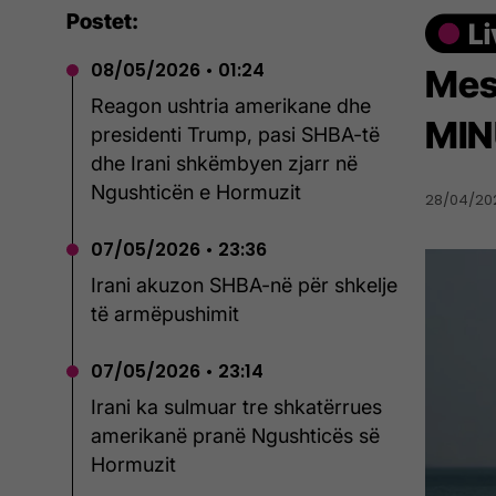
Postet:
08/05/2026 • 01:24
Mes
Reagon ushtria amerikane dhe
MIN
presidenti Trump, pasi SHBA-të
dhe Irani shkëmbyen zjarr në
Ngushticën e Hormuzit
28/04/202
07/05/2026 • 23:36
Irani akuzon SHBA-në për shkelje
të armëpushimit
07/05/2026 • 23:14
Irani ka sulmuar tre shkatërrues
amerikanë pranë Ngushticës së
Hormuzit