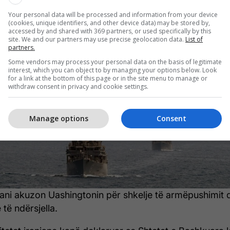
5/2026 • 23:36
Your personal data will be processed and information from your device
(cookies, unique identifiers, and other device data) may be stored by,
ni akuzon SHBA-në për shkelje të
accessed by and shared with 369 partners, or used specifically by this
site. We and our partners may use precise geolocation data.
List of
partners.
ëpushimit
Some vendors may process your personal data on the basis of legitimate
interest, which you can object to by managing your options below. Look
for a link at the bottom of this page or in the site menu to manage or
withdraw consent in privacy and cookie settings.
Manage options
Consent
ani akuzon Uashingtonin për shkelje të armëpushimit 
 të ndërsjella.