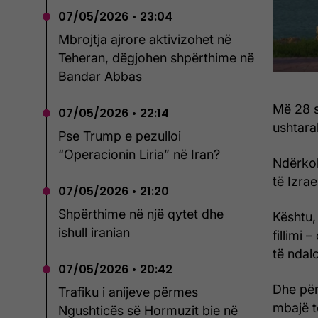
07/05/2026 • 23:04
Mbrojtja ajrore aktivizohet në
Teheran, dëgjohen shpërthime në
Bandar Abbas
Më 28 s
07/05/2026 • 22:14
ushtarak
Pse Trump e pezulloi
“Operacionin Liria” në Iran?
Ndërkoh
të Izra
07/05/2026 • 21:20
Shpërthime në një qytet dhe
Kështu,
ishull iranian
fillimi
të ndal
07/05/2026 • 20:42
Dhe për
Trafiku i anijeve përmes
mbajë 
Ngushticës së Hormuzit bie në