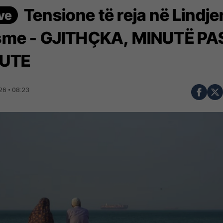
Tensione të reja në Lindje
me - GJITHÇKA, MINUTË PA
UTE
6 • 08:23