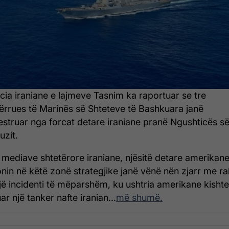
cia iraniane e lajmeve Tasnim ka raportuar se tre
ërrues të Marinës së Shteteve të Bashkuara janë
estruar nga forcat detare iraniane pranë Ngushticës s
zit.
 mediave shtetërore iraniane, njësitë detare amerikan
nin në këtë zonë strategjike janë vënë nën zjarr me r
jë incidenti të mëparshëm, ku ushtria amerikane kishte
r një tanker nafte iranian...
më shumë.