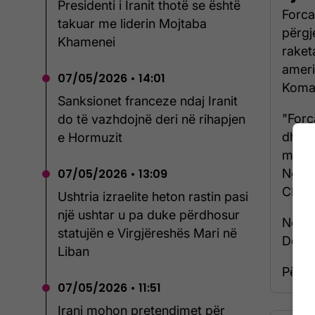
Presidenti i Iranit thotë se është
Forca
takuar me liderin Mojtaba
përgj
Khamenei
raket
ameri
07/05/2026 • 14:01
Koman
Sanksionet franceze ndaj Iranit
"Forc
do të vazhdojnë deri në rihapjen
dhe u
e Hormuzit
me ra
Ngush
07/05/2026 • 13:09
CENTC
Ushtria izraelite heton rastin pasi
një ushtar u pa duke përdhosur
Ndërk
statujën e Virgjëreshës Mari në
Dona
Liban
Për të
07/05/2026 • 11:51
Irani mohon pretendimet për