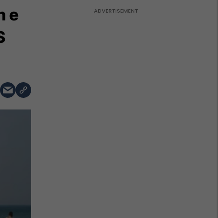
n e
S