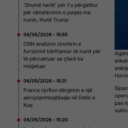
'Shumë herët' për t'u përgatitur
për nënshkrimin e paqes me
Iranin, thotë Trump
06/05/2026 • 15:55
CNN analizon zinxhirin e
furnizimit bërthamor të Iranit për
Agjen
të përcaktuar se çfarë ka
shkat
mbijetuar
shënj
Hormu
06/05/2026 • 15:31
Sipas
Franca njofton dërgimin e një
opero
aeroplanmbajtëseje në Detin e
pas n
Kuq
sulmua
06/05/2026 • 15:20