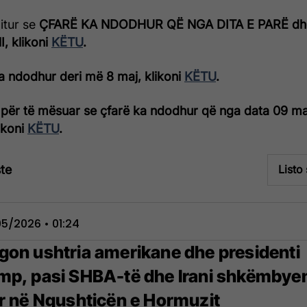
ditur se
ÇFARË KA NDODHUR QË NGA DITA E PARË dh
, klikoni
KËTU
.
a ndodhur deri më 8 maj, klikoni
KËTU
.
për të mësuar se çfarë ka ndodhur që nga data 09 ma
likoni
KËTU
.
te
Listo
5/2026 • 01:24
gon ushtria amerikane dhe presidenti
mp, pasi SHBA-të dhe Irani shkëmbye
rr në Ngushticën e Hormuzit