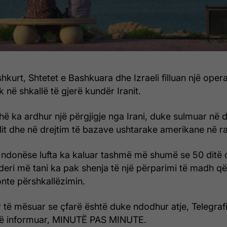
hkurt, Shtetet e Bashkuara dhe Izraeli filluan një oper
 në shkallë të gjerë kundër Iranit.
ë ka ardhur një përgjigje nga Irani, duke sulmuar në d
elit dhe në drejtim të bazave ushtarake amerikane në ra
 ndonëse lufta ka kaluar tashmë më shumë se 50 ditë 
 – deri më tani ka pak shenja të një përparimi të madh 
onte përshkallëzimin.
 të mësuar se çfarë është duke ndodhur atje, Telegrafi,
të informuar, MINUTË PAS MINUTE.