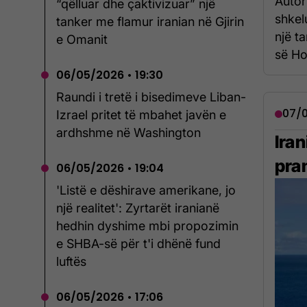
Autor
“qëlluar dhe çaktivizuar” një
shkel
tanker me flamur iranian në Gjirin
një ta
e Omanit
së Ho
06/05/2026 • 19:30
Raundi i tretë i bisedimeve Liban-
07/0
Izrael pritet të mbahet javën e
ardhshme në Washington
Ira
pra
06/05/2026 • 19:04
'Listë e dëshirave amerikane, jo
një realitet': Zyrtarët iranianë
hedhin dyshime mbi propozimin
e SHBA-së për t'i dhënë fund
luftës
06/05/2026 • 17:06