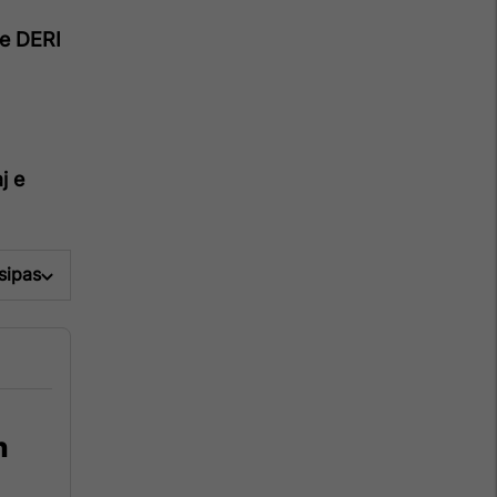
e DERI
j e
 sipas
n