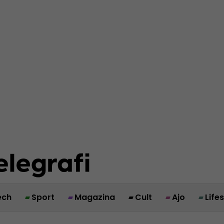
ech
Sport
Magazina
Cult
Ajo
Life