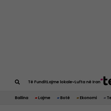
Të Fundit
Lajme lokale
Lufta në Iran
Ballina
Lajme
Botë
Ekonomi
T