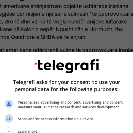
t amerikane shënjestruan objekte ushtarake iraniane
egjëse për nisjen e një serie sulmesh "të paprovokuar
a, dronë dhe varka të vogla kundër anijeve luftarake
kane që kalonin nëpër Ngushticën e Hormuzit, tha
da Qendrore e SHBA-së të enjten.
at amerikane ndërprenë sulme të paprovokuara irania
 përgjigjën me sulme vetëmbrojtëse ndërsa shkatërrue
keta të drejtuara të Marinës Amerikane kaluan nëpër
ticën e Hormuzit në Gjirin e Omanit, më 7 maj", tha
OM në një njoftim për shtyp, përcjell Telegrafi.
Telegrafi asks for your consent to use your
personal data for the following purposes:
ohë ka ardhur edhe një reagim nga presidenti amerik
ld Trump.
Personalised advertising and content, advertising and content
measurement, audience research and services development
 lexuar lajmin e plotë, klikoni
KËTU
.
Store and/or access information on a device
Learn more