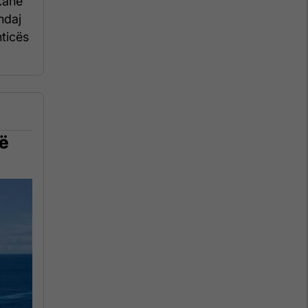
kanë
ndaj
hticës
në