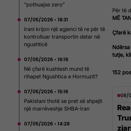
“pothuajse zero”
Për të 
MË TANI
07/05/2026 • 18:31
Irani krijon një agjenci të re për të
Çfarë k
kontrolluar transportin detar në
ngushticë
Ndërsa 
tutje, k
07/05/2026 • 16:19
Në çfarë kushtesh mund të
152 pos
rihapet Ngushtica e Hormuzit?
07/05/2026 • 15:16
08/0
Pakistani thotë se pret së shpejti
Rea
një marrëveshje SHBA-Iran
Tru
07/05/2026 • 14:28
zja