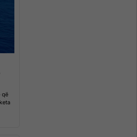
ë
e që
aketa