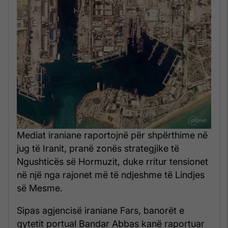
Mediat iraniane raportojnë për shpërthime në
jug të Iranit, pranë zonës strategjike të
Ngushticës së Hormuzit, duke rritur tensionet
në një nga rajonet më të ndjeshme të Lindjes
së Mesme.
Sipas agjencisë iraniane Fars, banorët e
qytetit portual Bandar Abbas kanë raportuar