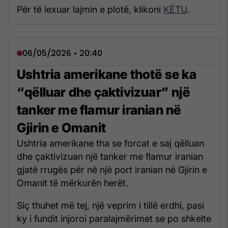
Për të lexuar lajmin e plotë, klikoni
KËTU
.
06/05/2026 • 20:40
Ushtria amerikane thotë se ka
“qëlluar dhe çaktivizuar” një
tanker me flamur iranian në
Gjirin e Omanit
Ushtria amerikane tha se forcat e saj qëlluan
dhe çaktivizuan një tanker me flamur iranian
gjatë rrugës për në një port iranian në Gjirin e
Omanit të mërkurën herët.
Siç thuhet më tej, një veprim i tillë erdhi, pasi
ky i fundit injoroi paralajmërimet se po shkelte