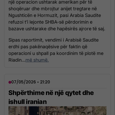
një operacion ushtarak amerikan për të
shoqëruar dhe mbrojtur anijet tregtare në
Ngushticën e Hormuzit, pasi Arabia Saudite
refuzoi t’i lejonte SHBA-së përdorimin e
bazave ushtarake dhe hapësirës ajrore të saj.
Sipas raportimit, vendimi i Arabisë Saudite
erdhi pas pakënaqësive për faktin që
operacioni u shpall pa koordinim të plotë me
Riadin...
më shumë.
07/05/2026 • 21:20
Shpërthime në një qytet dhe
ishull iranian