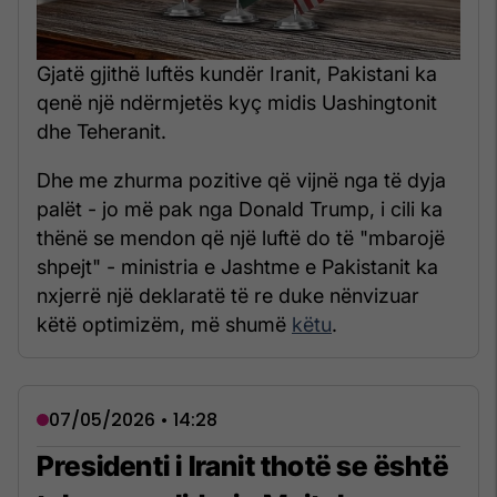
Gjatë gjithë luftës kundër Iranit, Pakistani ka
qenë një ndërmjetës kyç midis Uashingtonit
dhe Teheranit.
Dhe me zhurma pozitive që vijnë nga të dyja
palët - jo më pak nga Donald Trump, i cili ka
thënë se mendon që një luftë do të "mbarojë
shpejt" - ministria e Jashtme e Pakistanit ka
nxjerrë një deklaratë të re duke nënvizuar
këtë optimizëm, më shumë
këtu
.
07/05/2026 • 14:28
Presidenti i Iranit thotë se është