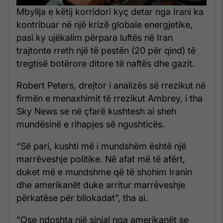
Mbyllja e këtij korridori kyç detar nga Irani ka
kontribuar në një krizë globale energjetike,
pasi ky ujëkalim përpara luftës në Iran
trajtonte rreth një të pestën (20 për qind) të
tregtisë botërore ditore të naftës dhe gazit.
Robert Peters, drejtor i analizës së rrezikut në
firmën e menaxhimit të rrezikut Ambrey, i tha
Sky News se në çfarë kushtesh ai sheh
mundësinë e rihapjes së ngushticës.
“Së pari, kushti më i mundshëm është një
marrëveshje politike. Në afat më të afërt,
duket më e mundshme që të shohim Iranin
dhe amerikanët duke arritur marrëveshje
përkatëse për bllokadat”, tha ai.
“Ose ndoshta një sinjal nga amerikanët se