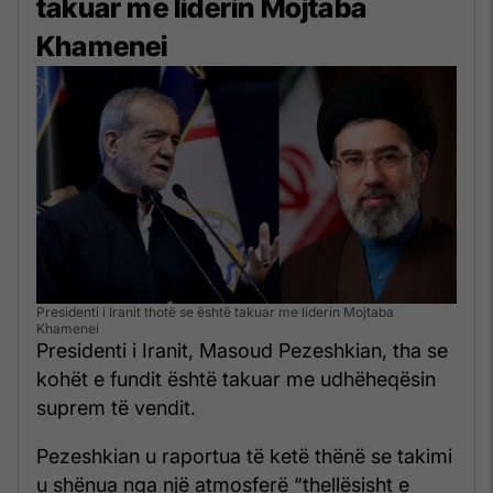
takuar me liderin Mojtaba
Khamenei
Presidenti i Iranit thotë se është takuar me liderin Mojtaba
Khamenei
Presidenti i Iranit, Masoud Pezeshkian, tha se
kohët e fundit është takuar me udhëheqësin
suprem të vendit.
Pezeshkian u raportua të ketë thënë se takimi
u shënua nga një atmosferë “thellësisht e