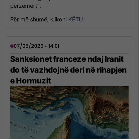
përzemërt".
Për më shumë, klikoni
KËTU
.
07/05/2026 • 14:01
Sanksionet franceze ndaj Iranit
do të vazhdojnë deri në rihapjen
e Hormuzit