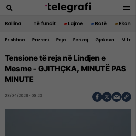
Ballina
Të fundit
Lajme
Botë
Ekono
Prishtina
Prizreni
Peja
Ferizaj
Gjakova
Mitrov
Tensione të reja në Lindjen e
Mesme - GJITHÇKA, MINUTË PAS
MINUTE
28/04/2026 • 08:23