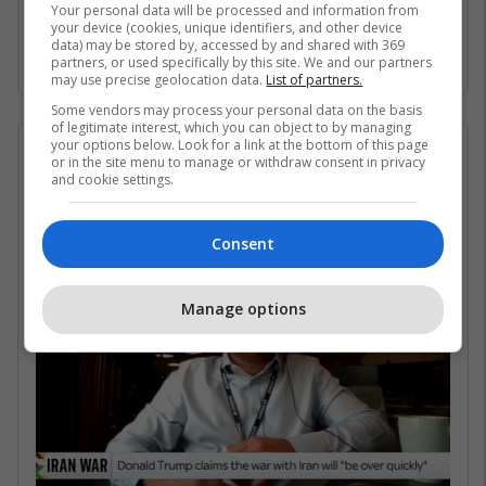
Gjirin Persik dhe nuk janë në gjendje të arrijnë
Your personal data will be processed and information from
your device (cookies, unique identifiers, and other device
në det të hapur për shkak të bllokadës
data) may be stored by, accessed by and shared with 369
iraniane. /Telegrafi/
partners, or used specifically by this site. We and our partners
may use precise geolocation data.
List of partners.
Some vendors may process your personal data on the basis
of legitimate interest, which you can object to by managing
your options below. Look for a link at the bottom of this page
07/05/2026 • 16:19
or in the site menu to manage or withdraw consent in privacy
and cookie settings.
Në çfarë kushtesh mund të
rihapet Ngushtica e Hormuzit?
Consent
Manage options