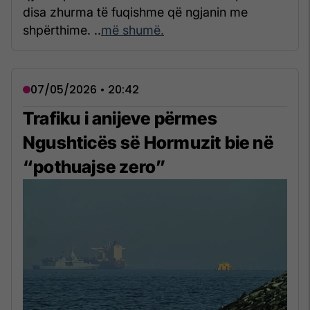
disa zhurma të fuqishme që ngjanin me
shpërthime. ..
më shumë.
07/05/2026 • 20:42
Trafiku i anijeve përmes
Ngushticës së Hormuzit bie në
“pothuajse zero”