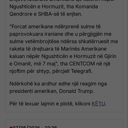
Ngushticën e Hormuzit, tha Komanda
Qendrore e SHBA-së të enjten.
"Forcat amerikane ndërprenë sulme të
paprovokuara iraniane dhe u përgjigjën me
sulme vetëmbrojtëse ndërsa shkatërruesit me
raketa të drejtuara të Marinës Amerikane
kaluan nëpër Ngushticën e Hormuzit në Gjirin
e Omanit, më 7 maj", tha CENTCOM në një
njoftim për shtyp, përcjell Telegrafi.
Ndërkohë ka ardhur edhe një reagim nga
presidenti amerikan, Donald Trump.
Për të lexuar lajmin e plotë, klikoni
KËTU
.