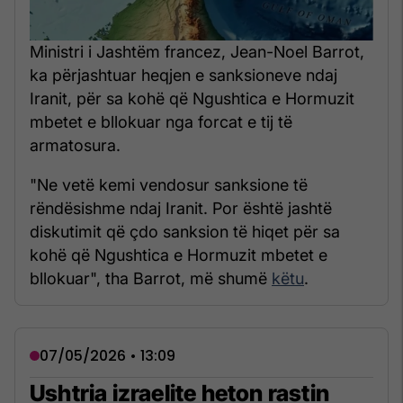
Ministri i Jashtëm francez, Jean-Noel Barrot,
ka përjashtuar heqjen e sanksioneve ndaj
Iranit, për sa kohë që Ngushtica e Hormuzit
mbetet e bllokuar nga forcat e tij të
armatosura.
"Ne vetë kemi vendosur sanksione të
rëndësishme ndaj Iranit. Por është jashtë
diskutimit që çdo sanksion të hiqet për sa
kohë që Ngushtica e Hormuzit mbetet e
bllokuar", tha Barrot, më shumë
këtu
.
07/05/2026 • 13:09
Ushtria izraelite heton rastin