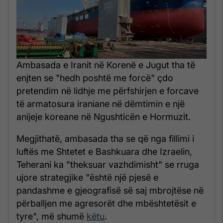
Ambasada e Iranit në Korenë e Jugut tha të
enjten se "hedh poshtë me forcë" çdo
pretendim në lidhje me përfshirjen e forcave
të armatosura iraniane në dëmtimin e një
anijeje koreane në Ngushticën e Hormuzit.
Megjithatë, ambasada tha se që nga fillimi i
luftës me Shtetet e Bashkuara dhe Izraelin,
Teherani ka "theksuar vazhdimisht" se rruga
ujore strategjike "është një pjesë e
pandashme e gjeografisë së saj mbrojtëse në
përballjen me agresorët dhe mbështetësit e
tyre", më shumë
këtu
.