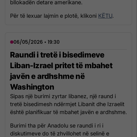
bllokadën detare amerikane.
Për të lexuar lajmin e plotë, klikoni
KËTU
.
06/05/2026 • 19:30
Raundi i tretë i bisedimeve
Liban-Izrael pritet të mbahet
javën e ardhshme në
Washington
Sipas një burimi zyrtar libanez, një raund i
tretë bisedimesh ndërmjet Libanit dhe Izraelit
është planifikuar të mbahet javën e ardhshme.
Burimi tha për Anadolu se raundi i ri i
diskutimeve do të zhvillohet në selinë e