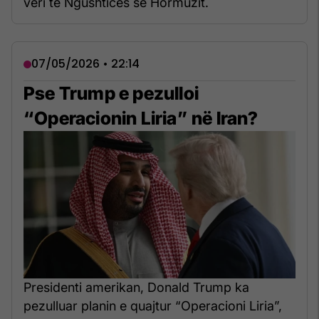
veri të Ngushticës së Hormuzit.
07/05/2026 • 22:14
Pse Trump e pezulloi
“Operacionin Liria” në Iran?
Presidenti amerikan, Donald Trump ka
pezulluar planin e quajtur “Operacioni Liria”,