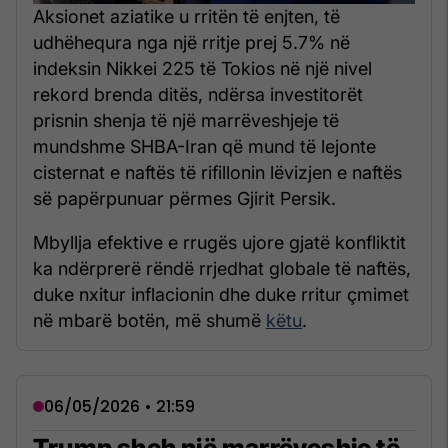
Aksionet aziatike u rritën të enjten, të
udhëhequra nga një rritje prej 5.7% në
indeksin Nikkei 225 të Tokios në një nivel
rekord brenda ditës, ndërsa investitorët
prisnin shenja të një marrëveshjeje të
mundshme SHBA-Iran që mund të lejonte
cisternat e naftës të rifillonin lëvizjen e naftës
së papërpunuar përmes Gjirit Persik.
Mbyllja efektive e rrugës ujore gjatë konfliktit
ka ndërprerë rëndë rrjedhat globale të naftës,
duke nxitur inflacionin dhe duke rritur çmimet
në mbarë botën, më shumë
këtu
.
06/05/2026 • 21:59
Trump sheh një marrëveshje të