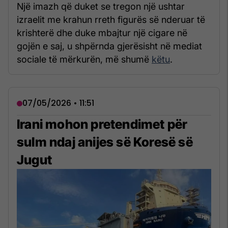
Një imazh që duket se tregon një ushtar
izraelit me krahun rreth figurës së nderuar të
krishterë dhe duke mbajtur një cigare në
gojën e saj, u shpërnda gjerësisht në mediat
sociale të mërkurën, më shumë
këtu
.
07/05/2026 • 11:51
Irani mohon pretendimet për
sulm ndaj anijes së Koresë së
Jugut