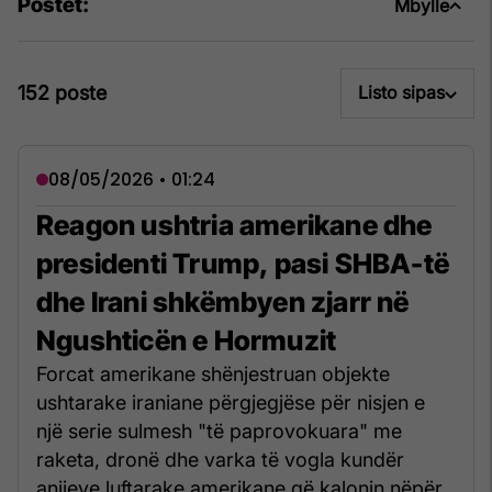
Postet:
Mbylle
152 poste
Listo sipas
08/05/2026 • 01:24
Reagon ushtria amerikane dhe
presidenti Trump, pasi SHBA-të
dhe Irani shkëmbyen zjarr në
Ngushticën e Hormuzit
Forcat amerikane shënjestruan objekte
ushtarake iraniane përgjegjëse për nisjen e
një serie sulmesh "të paprovokuara" me
raketa, dronë dhe varka të vogla kundër
anijeve luftarake amerikane që kalonin nëpër