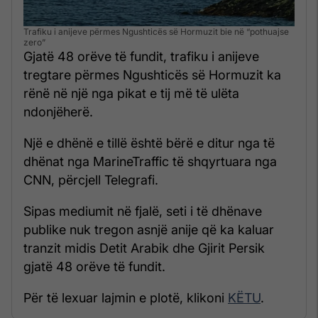
Trafiku i anijeve përmes Ngushticës së Hormuzit bie në “pothuajse
zero”
Gjatë 48 orëve të fundit, trafiku i anijeve
tregtare përmes Ngushticës së Hormuzit ka
rënë në një nga pikat e tij më të ulëta
ndonjëherë.
Një e dhënë e tillë është bërë e ditur nga të
dhënat nga MarineTraffic të shqyrtuara nga
CNN, përcjell Telegrafi.
Sipas mediumit në fjalë, seti i të dhënave
publike nuk tregon asnjë anije që ka kaluar
tranzit midis Detit Arabik dhe Gjirit Persik
gjatë 48 orëve të fundit.
Për të lexuar lajmin e plotë, klikoni
KËTU
.