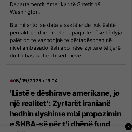
Departamentit Amerikan të Shtetit në
Washington.
Burimi shtoi se data e saktë ende nuk është
përcaktuar dhe mbetet e paqartë nëse të dyja
palët do të vazhdojnë të përfaqësohen në
nivel ambasadorësh apo nëse zyrtarë të tjerë
do t’u bashkohen bisedimeve.
06/05/2026 • 19:04
'Listë e dëshirave amerikane, jo
një realitet': Zyrtarët iranianë
hedhin dyshime mbi propozimin
e SHBA-së për t'i dhënë fund
×