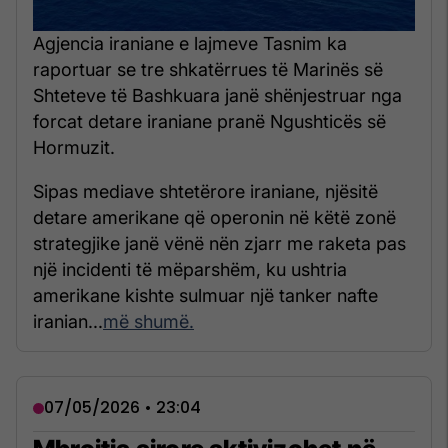
Agjencia iraniane e lajmeve Tasnim ka
raportuar se tre shkatërrues të Marinës së
Shteteve të Bashkuara janë shënjestruar nga
forcat detare iraniane pranë Ngushticës së
Hormuzit.
Sipas mediave shtetërore iraniane, njësitë
detare amerikane që operonin në këtë zonë
strategjike janë vënë nën zjarr me raketa pas
një incidenti të mëparshëm, ku ushtria
amerikane kishte sulmuar një tanker nafte
iranian...
më shumë.
07/05/2026 • 23:04