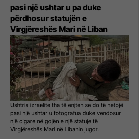
pasi një ushtar u pa duke
përdhosur statujën e
Virgjëreshës Mari në Liban
Ushtria izraelite tha të enjten se do të hetojë
pasi një ushtar u fotografua duke vendosur
një cigare në gojën e një statuje të
Virgjëreshës Mari në Libanin jugor.