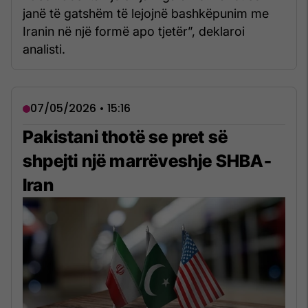
janë të gatshëm të lejojnë bashkëpunim me
Iranin në një formë apo tjetër”, deklaroi
analisti.
07/05/2026 • 15:16
Pakistani thotë se pret së
shpejti një marrëveshje SHBA-
Iran