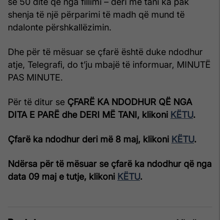
se 50 ditë që nga fillimi – deri më tani ka pak
shenja të një përparimi të madh që mund të
ndalonte përshkallëzimin.
Dhe për të mësuar se çfarë është duke ndodhur
atje, Telegrafi, do t’ju mbajë të informuar, MINUTË
PAS MINUTE.
Për të ditur se
ÇFARË KA NDODHUR QË NGA
DITA E PARË dhe DERI MË TANI, klikoni
KËTU
.
Çfarë ka ndodhur deri më 8 maj, klikoni
KËTU
.
Ndërsa për të mësuar se çfarë ka ndodhur që nga
data 09 maj e tutje, klikoni
KËTU
.