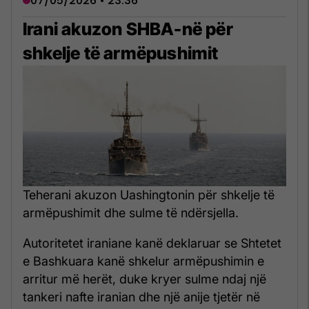
07/05/2026 • 23:36
Irani akuzon SHBA-në për
shkelje të armëpushimit
Teherani akuzon Uashingtonin për shkelje të
armëpushimit dhe sulme të ndërsjella.
Autoritetet iraniane kanë deklaruar se Shtetet
e Bashkuara kanë shkelur armëpushimin e
arritur më herët, duke kryer sulme ndaj një
tankeri nafte iranian dhe një anije tjetër në