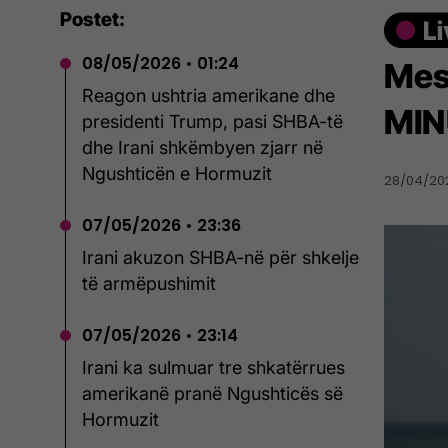
Postet:
08/05/2026 • 01:24
Mes
Reagon ushtria amerikane dhe
MIN
presidenti Trump, pasi SHBA-të
dhe Irani shkëmbyen zjarr në
Ngushticën e Hormuzit
28/04/202
07/05/2026 • 23:36
Irani akuzon SHBA-në për shkelje
të armëpushimit
07/05/2026 • 23:14
Irani ka sulmuar tre shkatërrues
amerikanë pranë Ngushticës së
Hormuzit