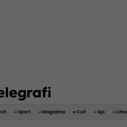
ech
Sport
Magazina
Cult
Ajo
Life