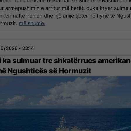
itetet iraniane kanë deklaruar se Shtetet e Bashkuara 
ur armëpushimin e arritur më herët, duke kryer sulme 
nkeri nafte iranian dhe një anije tjetër në hyrje të Ngus
rmuzit..
më shumë.
5/2026 • 23:14
ni ka sulmuar tre shkatërrues amerika
në Ngushticës së Hormuzit