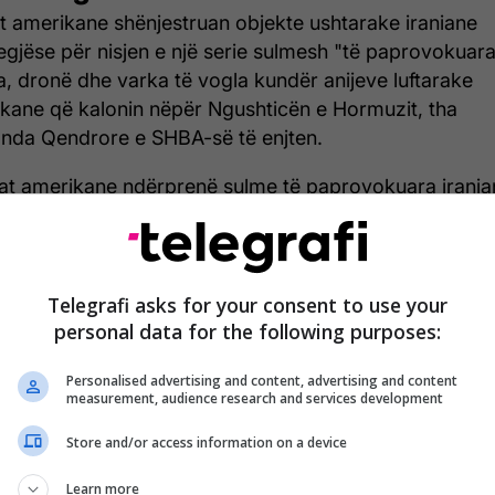
t amerikane shënjestruan objekte ushtarake iraniane
egjëse për nisjen e një serie sulmesh "të paprovokuar
a, dronë dhe varka të vogla kundër anijeve luftarake
kane që kalonin nëpër Ngushticën e Hormuzit, tha
da Qendrore e SHBA-së të enjten.
at amerikane ndërprenë sulme të paprovokuara irania
 përgjigjën me sulme vetëmbrojtëse ndërsa shkatërrue
keta të drejtuara të Marinës Amerikane kaluan nëpër
ticën e Hormuzit në Gjirin e Omanit, më 7 maj", tha
OM në një njoftim për shtyp, përcjell Telegrafi.
Telegrafi asks for your consent to use your
personal data for the following purposes:
ohë ka ardhur edhe një reagim nga presidenti amerik
ld Trump.
Personalised advertising and content, advertising and content
measurement, audience research and services development
 lexuar lajmin e plotë, klikoni
KËTU
.
Store and/or access information on a device
Learn more