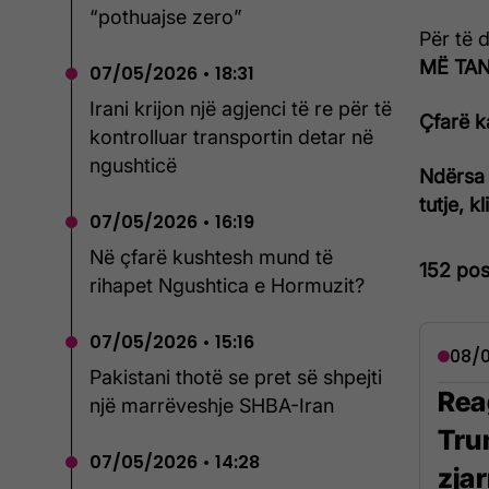
“pothuajse zero”
Për të 
MË TANI
07/05/2026 • 18:31
Irani krijon një agjenci të re për të
Çfarë k
kontrolluar transportin detar në
ngushticë
Ndërsa 
tutje, k
07/05/2026 • 16:19
Në çfarë kushtesh mund të
152 pos
rihapet Ngushtica e Hormuzit?
07/05/2026 • 15:16
08/0
Pakistani thotë se pret së shpejti
Rea
një marrëveshje SHBA-Iran
Tru
07/05/2026 • 14:28
zja