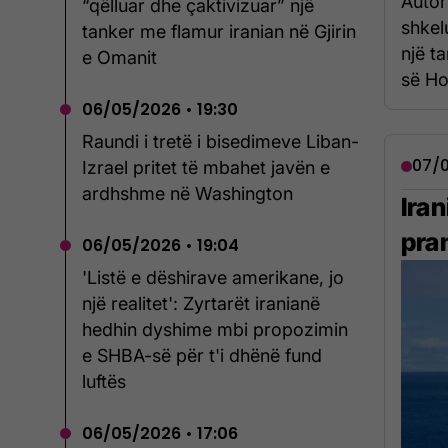
Autor
“qëlluar dhe çaktivizuar” një
shkel
tanker me flamur iranian në Gjirin
një ta
e Omanit
së Ho
06/05/2026 • 19:30
Raundi i tretë i bisedimeve Liban-
07/0
Izrael pritet të mbahet javën e
ardhshme në Washington
Ira
pra
06/05/2026 • 19:04
'Listë e dëshirave amerikane, jo
një realitet': Zyrtarët iranianë
hedhin dyshime mbi propozimin
e SHBA-së për t'i dhënë fund
luftës
06/05/2026 • 17:06