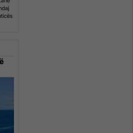
kanë
ndaj
hticës
në