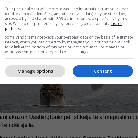
5/2026 • 23:36
Your personal data will be processed and information from your device
(cookies, unique identifiers, and other device data) may be stored by,
ni akuzon SHBA-në për shkelje të
accessed by and shared with 369 partners, or used specifically by this
site. We and our partners may use precise geolocation data.
List of
partners.
ëpushimit
Some vendors may process your personal data on the basis of legitimate
interest, which you can object to by managing your options below. Look
for a link at the bottom of this page or in the site menu to manage or
withdraw consent in privacy and cookie settings.
Manage options
Consent
ani akuzon Uashingtonin për shkelje të armëpushimit 
 të ndërsjella.