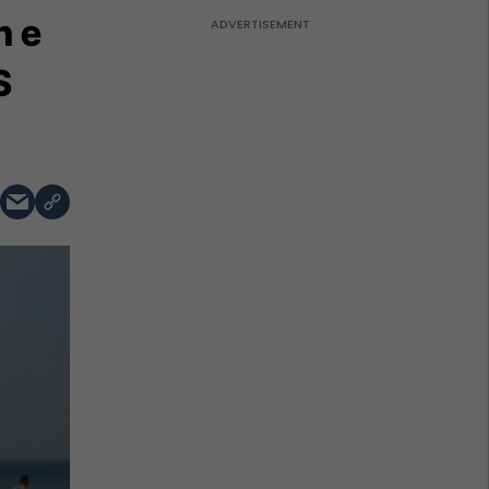
n e
S