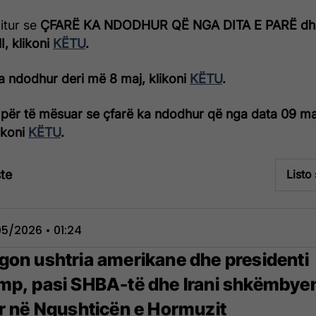
ditur se
ÇFARË KA NDODHUR QË NGA DITA E PARË dh
, klikoni
KËTU
.
a ndodhur deri më 8 maj, klikoni
KËTU
.
për të mësuar se çfarë ka ndodhur që nga data 09 ma
likoni
KËTU
.
te
Listo
5/2026 • 01:24
gon ushtria amerikane dhe presidenti
mp, pasi SHBA-të dhe Irani shkëmbye
rr në Ngushticën e Hormuzit