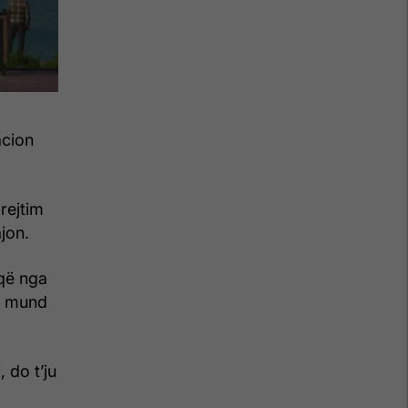
acion
rejtim
jon.
që nga
që mund
 do t’ju