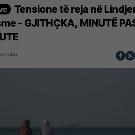
Tensione të reja në Lindje
me - GJITHÇKA, MINUTË PA
UTE
6 • 08:23