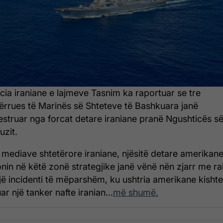
cia iraniane e lajmeve Tasnim ka raportuar se tre
ërrues të Marinës së Shteteve të Bashkuara janë
estruar nga forcat detare iraniane pranë Ngushticës s
zit.
 mediave shtetërore iraniane, njësitë detare amerikan
nin në këtë zonë strategjike janë vënë nën zjarr me r
jë incidenti të mëparshëm, ku ushtria amerikane kishte
r një tanker nafte iranian...
më shumë.