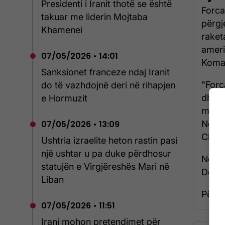
Presidenti i Iranit thotë se është
Forca
takuar me liderin Mojtaba
përgj
Khamenei
raket
ameri
07/05/2026 • 14:01
Koman
Sanksionet franceze ndaj Iranit
"Forc
do të vazhdojnë deri në rihapjen
dhe u
e Hormuzit
me ra
Ngush
07/05/2026 • 13:09
CENTC
Ushtria izraelite heton rastin pasi
një ushtar u pa duke përdhosur
Ndërk
statujën e Virgjëreshës Mari në
Dona
Liban
Për të
07/05/2026 • 11:51
Irani mohon pretendimet për