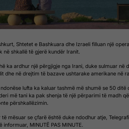
hkurt, Shtetet e Bashkuara dhe Izraeli filluan një oper
 në shkallë të gjerë kundër Iranit.
ë ka ardhur një përgjigje nga Irani, duke sulmuar në d
elit dhe në drejtim të bazave ushtarake amerikane në ra
 ndonëse lufta ka kaluar tashmë më shumë se 50 ditë 
 – deri më tani ka pak shenja të një përparimi të madh 
onte përshkallëzimin.
 të mësuar se çfarë është duke ndodhur atje, Telegrafi,
të informuar, MINUTË PAS MINUTE.