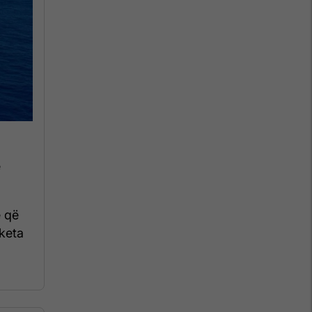
ë
e që
aketa