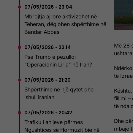
07/05/2026 • 23:04
Mbrojtja ajrore aktivizohet në
Teheran, dëgjohen shpërthime në
Bandar Abbas
Më 28 s
07/05/2026 • 22:14
ushtarak
Pse Trump e pezulloi
“Operacionin Liria” në Iran?
Ndërkoh
të Izra
07/05/2026 • 21:20
Shpërthime në një qytet dhe
Kështu,
ishull iranian
fillimi
të ndal
07/05/2026 • 20:42
Dhe për
Trafiku i anijeve përmes
mbajë 
Ngushticës së Hormuzit bie në