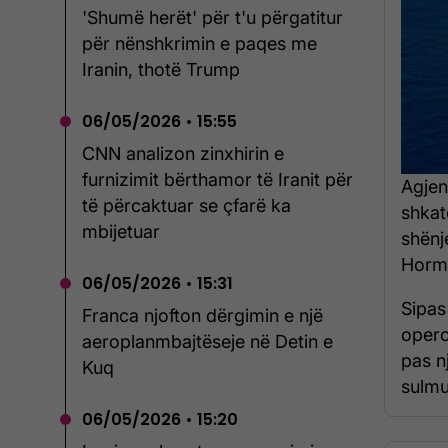
'Shumë herët' për t'u përgatitur
për nënshkrimin e paqes me
Iranin, thotë Trump
06/05/2026 • 15:55
CNN analizon zinxhirin e
furnizimit bërthamor të Iranit për
Agjen
të përcaktuar se çfarë ka
shkat
mbijetuar
shënj
Hormu
06/05/2026 • 15:31
Sipas
Franca njofton dërgimin e një
opero
aeroplanmbajtëseje në Detin e
pas n
Kuq
sulmua
06/05/2026 • 15:20