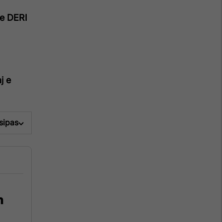
e DERI
j e
 sipas
n