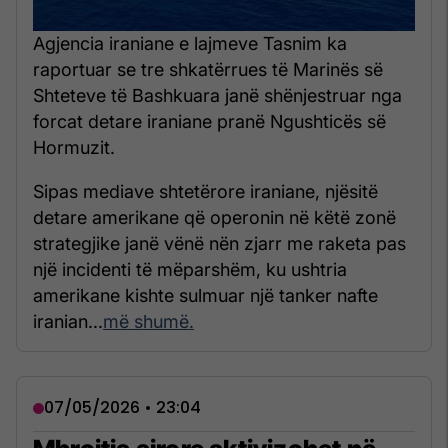
Agjencia iraniane e lajmeve Tasnim ka
raportuar se tre shkatërrues të Marinës së
Shteteve të Bashkuara janë shënjestruar nga
forcat detare iraniane pranë Ngushticës së
Hormuzit.
Sipas mediave shtetërore iraniane, njësitë
detare amerikane që operonin në këtë zonë
strategjike janë vënë nën zjarr me raketa pas
një incidenti të mëparshëm, ku ushtria
amerikane kishte sulmuar një tanker nafte
iranian...
më shumë.
07/05/2026 • 23:04