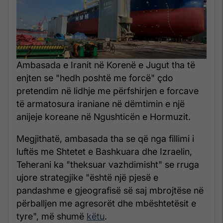
Ambasada e Iranit në Korenë e Jugut tha të
enjten se "hedh poshtë me forcë" çdo
pretendim në lidhje me përfshirjen e forcave
të armatosura iraniane në dëmtimin e një
anijeje koreane në Ngushticën e Hormuzit.
Megjithatë, ambasada tha se që nga fillimi i
luftës me Shtetet e Bashkuara dhe Izraelin,
Teherani ka "theksuar vazhdimisht" se rruga
ujore strategjike "është një pjesë e
pandashme e gjeografisë së saj mbrojtëse në
përballjen me agresorët dhe mbështetësit e
tyre", më shumë
këtu
.