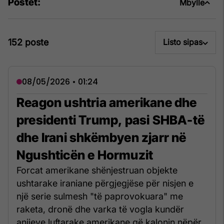
Postet:
Mbylle
152 poste
Listo sipas
08/05/2026 • 01:24
Reagon ushtria amerikane dhe
presidenti Trump, pasi SHBA-të
dhe Irani shkëmbyen zjarr në
Ngushticën e Hormuzit
Forcat amerikane shënjestruan objekte
ushtarake iraniane përgjegjëse për nisjen e
një serie sulmesh "të paprovokuara" me
raketa, dronë dhe varka të vogla kundër
anijeve luftarake amerikane që kalonin nëpër