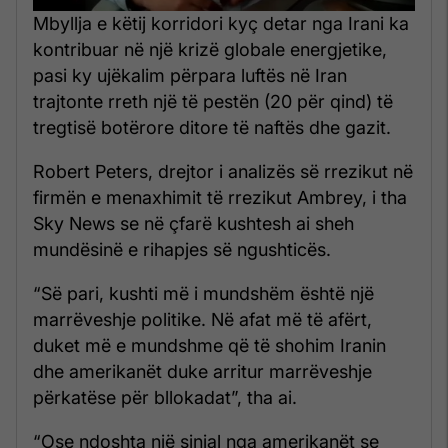
Mbyllja e këtij korridori kyç detar nga Irani ka
kontribuar në një krizë globale energjetike,
pasi ky ujëkalim përpara luftës në Iran
trajtonte rreth një të pestën (20 për qind) të
tregtisë botërore ditore të naftës dhe gazit.
Robert Peters, drejtor i analizës së rrezikut në
firmën e menaxhimit të rrezikut Ambrey, i tha
Sky News se në çfarë kushtesh ai sheh
mundësinë e rihapjes së ngushticës.
“Së pari, kushti më i mundshëm është një
marrëveshje politike. Në afat më të afërt,
duket më e mundshme që të shohim Iranin
dhe amerikanët duke arritur marrëveshje
përkatëse për bllokadat”, tha ai.
“Ose ndoshta një sinjal nga amerikanët se