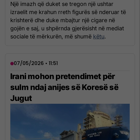
Një imazh që duket se tregon një ushtar
izraelit me krahun rreth figurës së nderuar të
krishterë dhe duke mbajtur një cigare në
gojën e saj, u shpërnda gjerësisht në mediat
sociale të mërkurën, më shumë
këtu
.
07/05/2026 • 11:51
Irani mohon pretendimet për
sulm ndaj anijes së Koresë së
Jugut