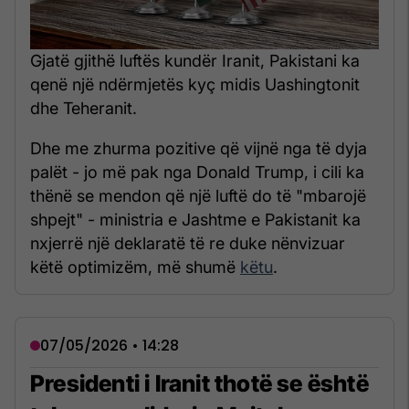
Gjatë gjithë luftës kundër Iranit, Pakistani ka
qenë një ndërmjetës kyç midis Uashingtonit
dhe Teheranit.
Dhe me zhurma pozitive që vijnë nga të dyja
palët - jo më pak nga Donald Trump, i cili ka
thënë se mendon që një luftë do të "mbarojë
shpejt" - ministria e Jashtme e Pakistanit ka
nxjerrë një deklaratë të re duke nënvizuar
këtë optimizëm, më shumë
këtu
.
07/05/2026 • 14:28
Presidenti i Iranit thotë se është