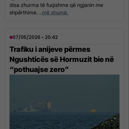
disa zhurma të fuqishme që ngjanin me
shpërthime. ..
më shumë.
07/05/2026 • 20:42
Trafiku i anijeve përmes
Ngushticës së Hormuzit bie në
“pothuajse zero”