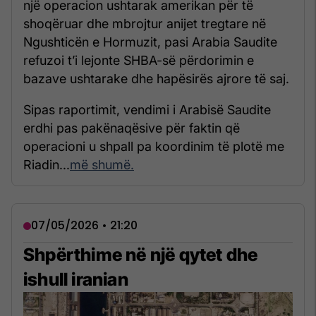
një operacion ushtarak amerikan për të
shoqëruar dhe mbrojtur anijet tregtare në
Ngushticën e Hormuzit, pasi Arabia Saudite
refuzoi t’i lejonte SHBA-së përdorimin e
bazave ushtarake dhe hapësirës ajrore të saj.
Sipas raportimit, vendimi i Arabisë Saudite
erdhi pas pakënaqësive për faktin që
operacioni u shpall pa koordinim të plotë me
Riadin...
më shumë.
07/05/2026 • 21:20
Shpërthime në një qytet dhe
ishull iranian