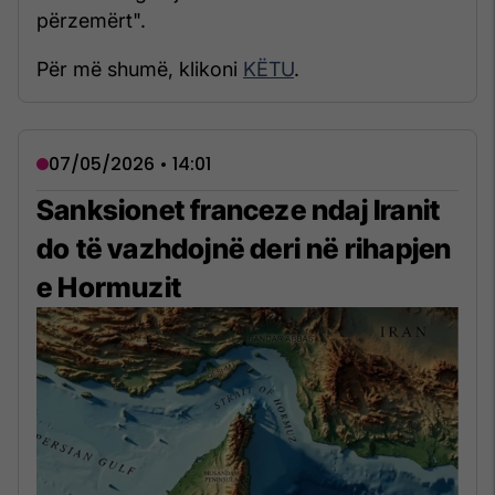
përzemërt".
Për më shumë, klikoni
KËTU
.
07/05/2026 • 14:01
Sanksionet franceze ndaj Iranit
do të vazhdojnë deri në rihapjen
e Hormuzit