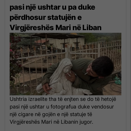
pasi një ushtar u pa duke
përdhosur statujën e
Virgjëreshës Mari në Liban
Ushtria izraelite tha të enjten se do të hetojë
pasi një ushtar u fotografua duke vendosur
një cigare në gojën e një statuje të
Virgjëreshës Mari në Libanin jugor.