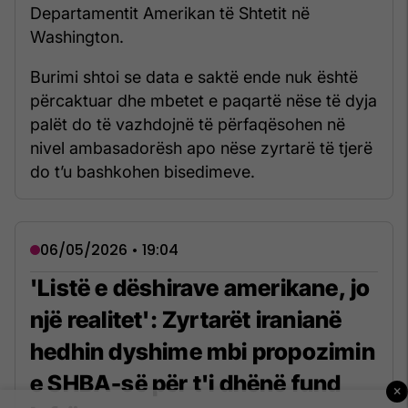
Departamentit Amerikan të Shtetit në
Washington.
Burimi shtoi se data e saktë ende nuk është
përcaktuar dhe mbetet e paqartë nëse të dyja
palët do të vazhdojnë të përfaqësohen në
nivel ambasadorësh apo nëse zyrtarë të tjerë
do t’u bashkohen bisedimeve.
06/05/2026 • 19:04
'Listë e dëshirave amerikane, jo
një realitet': Zyrtarët iranianë
hedhin dyshime mbi propozimin
e SHBA-së për t'i dhënë fund
×