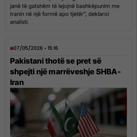
janë të gatshëm të lejojnë bashkëpunim me
Iranin në një formë apo tjetër”, deklaroi
analisti.
07/05/2026 • 15:16
Pakistani thotë se pret së
shpejti një marrëveshje SHBA-
Iran