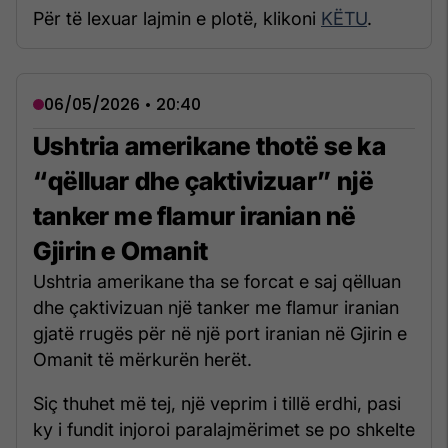
Për të lexuar lajmin e plotë, klikoni
KËTU
.
06/05/2026 • 20:40
Ushtria amerikane thotë se ka
“qëlluar dhe çaktivizuar” një
tanker me flamur iranian në
Gjirin e Omanit
Ushtria amerikane tha se forcat e saj qëlluan
dhe çaktivizuan një tanker me flamur iranian
gjatë rrugës për në një port iranian në Gjirin e
Omanit të mërkurën herët.
Siç thuhet më tej, një veprim i tillë erdhi, pasi
ky i fundit injoroi paralajmërimet se po shkelte