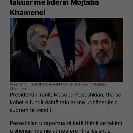
takuar me liderin Mojtaba
Khamenei
Presidenti i Iranit thotë se është takuar me liderin Mojtaba
Khamenei
Presidenti i Iranit, Masoud Pezeshkian, tha se
kohët e fundit është takuar me udhëheqësin
suprem të vendit.
Pezeshkian u raportua të ketë thënë se takimi
u shënua nga një atmosferë “thellësisht e