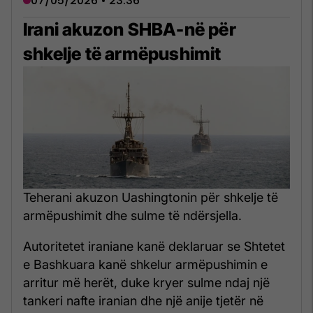
07/05/2026 • 23:36
Irani akuzon SHBA-në për
shkelje të armëpushimit
Teherani akuzon Uashingtonin për shkelje të
armëpushimit dhe sulme të ndërsjella.
Autoritetet iraniane kanë deklaruar se Shtetet
e Bashkuara kanë shkelur armëpushimin e
arritur më herët, duke kryer sulme ndaj një
tankeri nafte iranian dhe një anije tjetër në