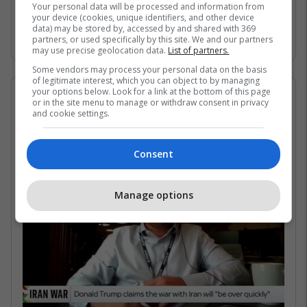
Gjirin Persik dhe nuk janë në gjendje të arrijnë
Your personal data will be processed and information from
your device (cookies, unique identifiers, and other device
në det të hapur për shkak të bllokadës
data) may be stored by, accessed by and shared with 369
iraniane. /Telegrafi/
partners, or used specifically by this site. We and our partners
may use precise geolocation data.
List of partners.
Some vendors may process your personal data on the basis
of legitimate interest, which you can object to by managing
your options below. Look for a link at the bottom of this page
07/05/2026 • 16:19
or in the site menu to manage or withdraw consent in privacy
and cookie settings.
Në çfarë kushtesh mund të
rihapet Ngushtica e Hormuzit?
Consent
Manage options