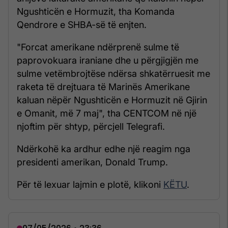
Ngushticën e Hormuzit, tha Komanda
Qendrore e SHBA-së të enjten.
"Forcat amerikane ndërprenë sulme të
paprovokuara iraniane dhe u përgjigjën me
sulme vetëmbrojtëse ndërsa shkatërruesit me
raketa të drejtuara të Marinës Amerikane
kaluan nëpër Ngushticën e Hormuzit në Gjirin
e Omanit, më 7 maj", tha CENTCOM në një
njoftim për shtyp, përcjell Telegrafi.
Ndërkohë ka ardhur edhe një reagim nga
presidenti amerikan, Donald Trump.
Për të lexuar lajmin e plotë, klikoni
KËTU
.