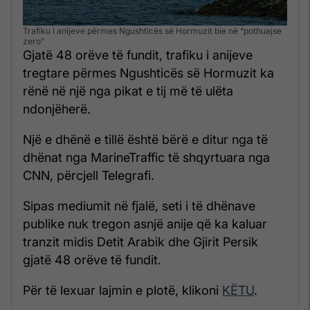
Trafiku i anijeve përmes Ngushticës së Hormuzit bie në “pothuajse
zero”
Gjatë 48 orëve të fundit, trafiku i anijeve
tregtare përmes Ngushticës së Hormuzit ka
rënë në një nga pikat e tij më të ulëta
ndonjëherë.
Një e dhënë e tillë është bërë e ditur nga të
dhënat nga MarineTraffic të shqyrtuara nga
CNN, përcjell Telegrafi.
Sipas mediumit në fjalë, seti i të dhënave
publike nuk tregon asnjë anije që ka kaluar
tranzit midis Detit Arabik dhe Gjirit Persik
gjatë 48 orëve të fundit.
Për të lexuar lajmin e plotë, klikoni
KËTU
.