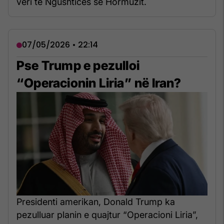
veri të Ngushticës së Hormuzit.
07/05/2026 • 22:14
Pse Trump e pezulloi
“Operacionin Liria” në Iran?
Presidenti amerikan, Donald Trump ka
pezulluar planin e quajtur “Operacioni Liria”,