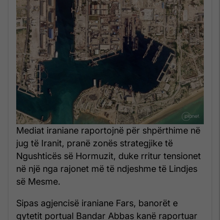
Mediat iraniane raportojnë për shpërthime në
jug të Iranit, pranë zonës strategjike të
Ngushticës së Hormuzit, duke rritur tensionet
në një nga rajonet më të ndjeshme të Lindjes
së Mesme.
Sipas agjencisë iraniane Fars, banorët e
qytetit portual Bandar Abbas kanë raportuar