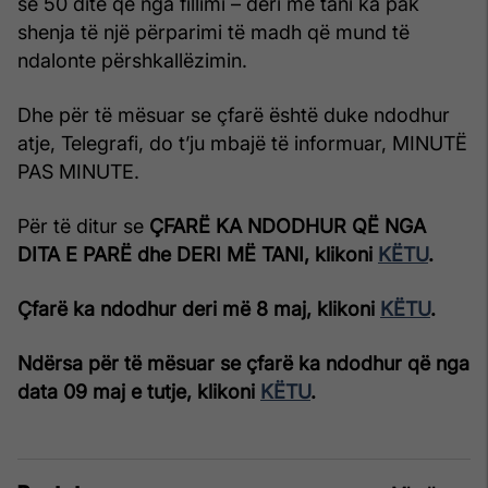
se 50 ditë që nga fillimi – deri më tani ka pak
shenja të një përparimi të madh që mund të
ndalonte përshkallëzimin.
Dhe për të mësuar se çfarë është duke ndodhur
atje, Telegrafi, do t’ju mbajë të informuar, MINUTË
PAS MINUTE.
Për të ditur se
ÇFARË KA NDODHUR QË NGA
DITA E PARË dhe DERI MË TANI, klikoni
KËTU
.
Çfarë ka ndodhur deri më 8 maj, klikoni
KËTU
.
Ndërsa për të mësuar se çfarë ka ndodhur që nga
data 09 maj e tutje, klikoni
KËTU
.