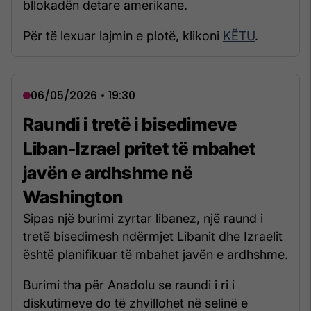
bllokadën detare amerikane.
Për të lexuar lajmin e plotë, klikoni
KËTU
.
06/05/2026 • 19:30
Raundi i tretë i bisedimeve
Liban-Izrael pritet të mbahet
javën e ardhshme në
Washington
Sipas një burimi zyrtar libanez, një raund i
tretë bisedimesh ndërmjet Libanit dhe Izraelit
është planifikuar të mbahet javën e ardhshme.
Burimi tha për Anadolu se raundi i ri i
diskutimeve do të zhvillohet në selinë e