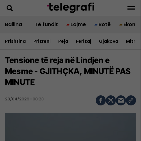
Ballina
Të fundit
Lajme
Botë
Ekono
Prishtina
Prizreni
Peja
Ferizaj
Gjakova
Mitrov
Tensione të reja në Lindjen e
Mesme - GJITHÇKA, MINUTË PAS
MINUTE
28/04/2026 • 08:23