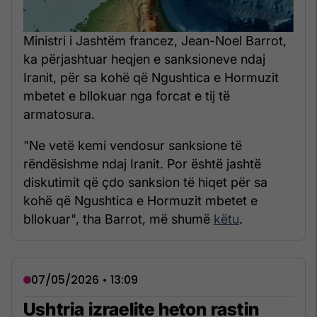
Ministri i Jashtëm francez, Jean-Noel Barrot,
ka përjashtuar heqjen e sanksioneve ndaj
Iranit, për sa kohë që Ngushtica e Hormuzit
mbetet e bllokuar nga forcat e tij të
armatosura.
"Ne vetë kemi vendosur sanksione të
rëndësishme ndaj Iranit. Por është jashtë
diskutimit që çdo sanksion të hiqet për sa
kohë që Ngushtica e Hormuzit mbetet e
bllokuar", tha Barrot, më shumë
këtu
.
07/05/2026 • 13:09
Ushtria izraelite heton rastin