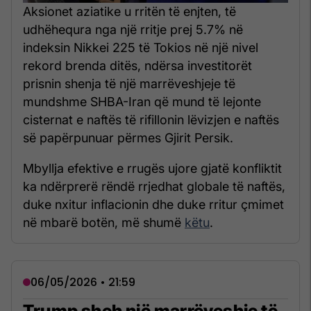
Aksionet aziatike u rritën të enjten, të
udhëhequra nga një rritje prej 5.7% në
indeksin Nikkei 225 të Tokios në një nivel
rekord brenda ditës, ndërsa investitorët
prisnin shenja të një marrëveshjeje të
mundshme SHBA-Iran që mund të lejonte
cisternat e naftës të rifillonin lëvizjen e naftës
së papërpunuar përmes Gjirit Persik.
Mbyllja efektive e rrugës ujore gjatë konfliktit
ka ndërprerë rëndë rrjedhat globale të naftës,
duke nxitur inflacionin dhe duke rritur çmimet
në mbarë botën, më shumë
këtu
.
06/05/2026 • 21:59
Trump sheh një marrëveshje të