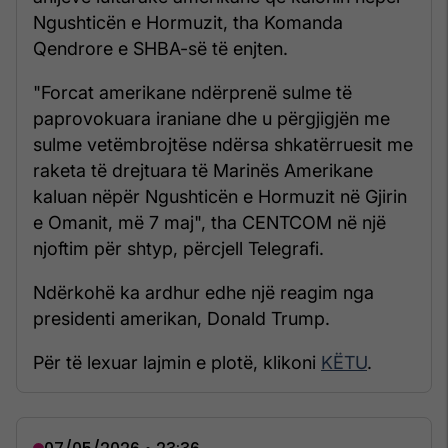
Ngushticën e Hormuzit, tha Komanda
Qendrore e SHBA-së të enjten.
"Forcat amerikane ndërprenë sulme të
paprovokuara iraniane dhe u përgjigjën me
sulme vetëmbrojtëse ndërsa shkatërruesit me
raketa të drejtuara të Marinës Amerikane
kaluan nëpër Ngushticën e Hormuzit në Gjirin
e Omanit, më 7 maj", tha CENTCOM në një
njoftim për shtyp, përcjell Telegrafi.
Ndërkohë ka ardhur edhe një reagim nga
presidenti amerikan, Donald Trump.
Për të lexuar lajmin e plotë, klikoni
KËTU
.