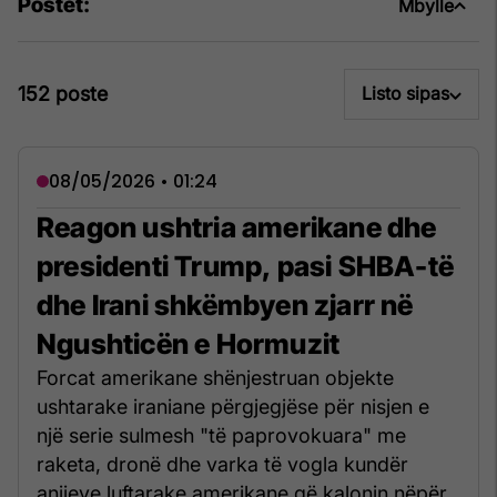
Postet:
Mbylle
152 poste
Listo sipas
08/05/2026 • 01:24
Reagon ushtria amerikane dhe
presidenti Trump, pasi SHBA-të
dhe Irani shkëmbyen zjarr në
Ngushticën e Hormuzit
Forcat amerikane shënjestruan objekte
ushtarake iraniane përgjegjëse për nisjen e
një serie sulmesh "të paprovokuara" me
raketa, dronë dhe varka të vogla kundër
anijeve luftarake amerikane që kalonin nëpër