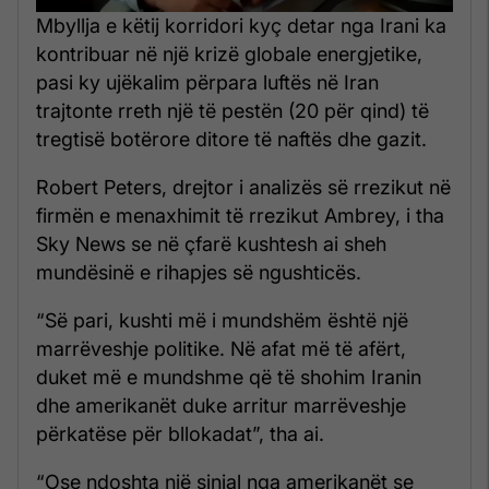
Mbyllja e këtij korridori kyç detar nga Irani ka
kontribuar në një krizë globale energjetike,
pasi ky ujëkalim përpara luftës në Iran
trajtonte rreth një të pestën (20 për qind) të
tregtisë botërore ditore të naftës dhe gazit.
Robert Peters, drejtor i analizës së rrezikut në
firmën e menaxhimit të rrezikut Ambrey, i tha
Sky News se në çfarë kushtesh ai sheh
mundësinë e rihapjes së ngushticës.
“Së pari, kushti më i mundshëm është një
marrëveshje politike. Në afat më të afërt,
duket më e mundshme që të shohim Iranin
dhe amerikanët duke arritur marrëveshje
përkatëse për bllokadat”, tha ai.
“Ose ndoshta një sinjal nga amerikanët se