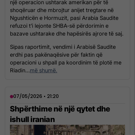
një operacion ushtarak amerikan për të
shoqëruar dhe mbrojtur anijet tregtare në
Ngushticën e Hormuzit, pasi Arabia Saudite
refuzoi t’i lejonte SHBA-së përdorimin e
bazave ushtarake dhe hapësirës ajrore të saj.
Sipas raportimit, vendimi i Arabisë Saudite
erdhi pas pakënaqësive për faktin që
operacioni u shpall pa koordinim të plotë me
Riadin...
më shumë.
07/05/2026 • 21:20
Shpërthime në një qytet dhe
ishull iranian