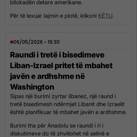
bllokadën detare amerikane.
Për të lexuar lajmin e plotë, klikoni
KËTU
.
06/05/2026 • 19:30
Raundi i tretë i bisedimeve
Liban-Izrael pritet të mbahet
javën e ardhshme në
Washington
Sipas një burimi zyrtar libanez, një raund i
tretë bisedimesh ndërmjet Libanit dhe Izraelit
është planifikuar të mbahet javën e ardhshme.
Burimi tha për Anadolu se raundi i ri i
diskutimeve do të zhvillohet në selinë e