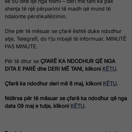
se 50 ditë që nga fillimi – deri më tani ka pak
shenja të një përparimi të madh që mund të
ndalonte përshkallëzimin.
Dhe për të mësuar se çfarë është duke ndodhur
atje, Telegrafi, do t’ju mbajë të informuar, MINUTË
PAS MINUTE.
Për të ditur se
ÇFARË KA NDODHUR QË NGA
DITA E PARË dhe DERI MË TANI, klikoni
KËTU
.
Çfarë ka ndodhur deri më 8 maj, klikoni
KËTU
.
Ndërsa për të mësuar se çfarë ka ndodhur që nga
data 09 maj e tutje, klikoni
KËTU
.