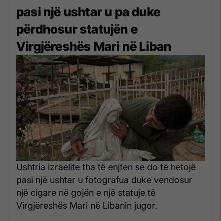
pasi një ushtar u pa duke
përdhosur statujën e
Virgjëreshës Mari në Liban
Ushtria izraelite tha të enjten se do të hetojë
pasi një ushtar u fotografua duke vendosur
një cigare në gojën e një statuje të
Virgjëreshës Mari në Libanin jugor.