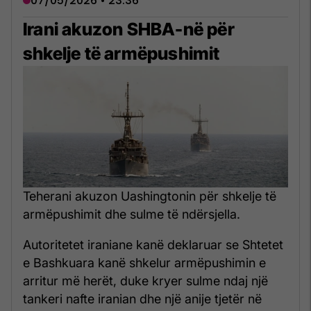
07/05/2026 • 23:36
Irani akuzon SHBA-në për
shkelje të armëpushimit
Teherani akuzon Uashingtonin për shkelje të
armëpushimit dhe sulme të ndërsjella.
Autoritetet iraniane kanë deklaruar se Shtetet
e Bashkuara kanë shkelur armëpushimin e
arritur më herët, duke kryer sulme ndaj një
tankeri nafte iranian dhe një anije tjetër në