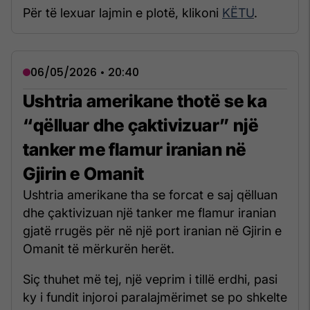
Për të lexuar lajmin e plotë, klikoni
KËTU
.
06/05/2026 • 20:40
Ushtria amerikane thotë se ka
“qëlluar dhe çaktivizuar” një
tanker me flamur iranian në
Gjirin e Omanit
Ushtria amerikane tha se forcat e saj qëlluan
dhe çaktivizuan një tanker me flamur iranian
gjatë rrugës për në një port iranian në Gjirin e
Omanit të mërkurën herët.
Siç thuhet më tej, një veprim i tillë erdhi, pasi
ky i fundit injoroi paralajmërimet se po shkelte