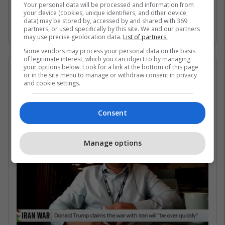
Gjirin Persik dhe nuk janë në gjendje të arrijnë
Your personal data will be processed and information from
your device (cookies, unique identifiers, and other device
në det të hapur për shkak të bllokadës
data) may be stored by, accessed by and shared with 369
iraniane. /Telegrafi/
partners, or used specifically by this site. We and our partners
may use precise geolocation data.
List of partners.
Some vendors may process your personal data on the basis
of legitimate interest, which you can object to by managing
your options below. Look for a link at the bottom of this page
07/05/2026 • 16:19
or in the site menu to manage or withdraw consent in privacy
and cookie settings.
Në çfarë kushtesh mund të
rihapet Ngushtica e Hormuzit?
Consent
Manage options