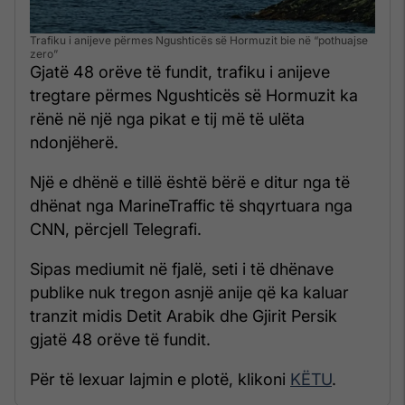
Trafiku i anijeve përmes Ngushticës së Hormuzit bie në “pothuajse
zero”
Gjatë 48 orëve të fundit, trafiku i anijeve
tregtare përmes Ngushticës së Hormuzit ka
rënë në një nga pikat e tij më të ulëta
ndonjëherë.
Një e dhënë e tillë është bërë e ditur nga të
dhënat nga MarineTraffic të shqyrtuara nga
CNN, përcjell Telegrafi.
Sipas mediumit në fjalë, seti i të dhënave
publike nuk tregon asnjë anije që ka kaluar
tranzit midis Detit Arabik dhe Gjirit Persik
gjatë 48 orëve të fundit.
Për të lexuar lajmin e plotë, klikoni
KËTU
.