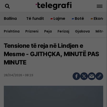
Ballina
Të fundit
Lajme
Botë
Ekono
Prishtina
Prizreni
Peja
Ferizaj
Gjakova
Mitrov
Tensione të reja në Lindjen e
Mesme - GJITHÇKA, MINUTË PAS
MINUTE
28/04/2026 • 08:23