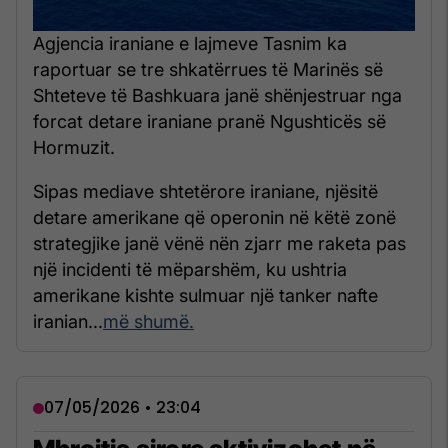
Agjencia iraniane e lajmeve Tasnim ka
raportuar se tre shkatërrues të Marinës së
Shteteve të Bashkuara janë shënjestruar nga
forcat detare iraniane pranë Ngushticës së
Hormuzit.
Sipas mediave shtetërore iraniane, njësitë
detare amerikane që operonin në këtë zonë
strategjike janë vënë nën zjarr me raketa pas
një incidenti të mëparshëm, ku ushtria
amerikane kishte sulmuar një tanker nafte
iranian...
më shumë.
07/05/2026 • 23:04