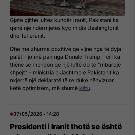
Gjatë gjithë luftës kundër Iranit, Pakistani ka
qenë një ndërmjetës kyç midis Uashingtonit
dhe Teheranit.
Dhe me zhurma pozitive që vijnë nga të dyja
palët - jo më pak nga Donald Trump, i cili ka
thënë se mendon që një luftë do të "mbarojë
shpejt" - ministria e Jashtme e Pakistanit ka
nxjerrë një deklaratë të re duke nënvizuar
këtë optimizëm, më shumë
këtu
.
07/05/2026 • 14:28
Presidenti i Iranit thotë se është