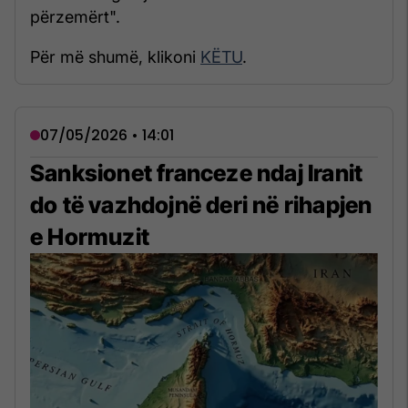
përzemërt".
Për më shumë, klikoni
KËTU
.
07/05/2026 • 14:01
Sanksionet franceze ndaj Iranit
do të vazhdojnë deri në rihapjen
e Hormuzit