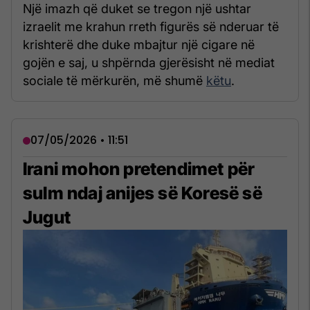
Një imazh që duket se tregon një ushtar
izraelit me krahun rreth figurës së nderuar të
krishterë dhe duke mbajtur një cigare në
gojën e saj, u shpërnda gjerësisht në mediat
sociale të mërkurën, më shumë
këtu
.
07/05/2026 • 11:51
Irani mohon pretendimet për
sulm ndaj anijes së Koresë së
Jugut