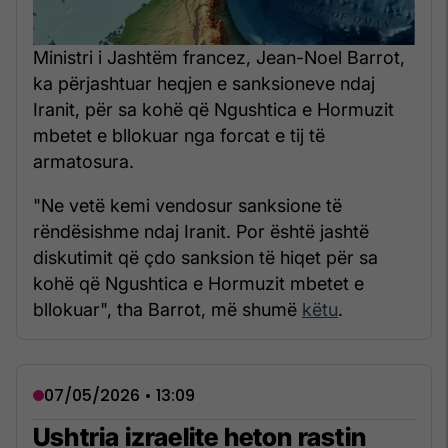
Ministri i Jashtëm francez, Jean-Noel Barrot,
ka përjashtuar heqjen e sanksioneve ndaj
Iranit, për sa kohë që Ngushtica e Hormuzit
mbetet e bllokuar nga forcat e tij të
armatosura.
"Ne vetë kemi vendosur sanksione të
rëndësishme ndaj Iranit. Por është jashtë
diskutimit që çdo sanksion të hiqet për sa
kohë që Ngushtica e Hormuzit mbetet e
bllokuar", tha Barrot, më shumë
këtu
.
07/05/2026 • 13:09
Ushtria izraelite heton rastin