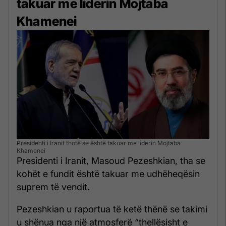
takuar me liderin Mojtaba
Khamenei
Presidenti i Iranit thotë se është takuar me liderin Mojtaba
Khamenei
Presidenti i Iranit, Masoud Pezeshkian, tha se
kohët e fundit është takuar me udhëheqësin
suprem të vendit.
Pezeshkian u raportua të ketë thënë se takimi
u shënua nga një atmosferë “thellësisht e