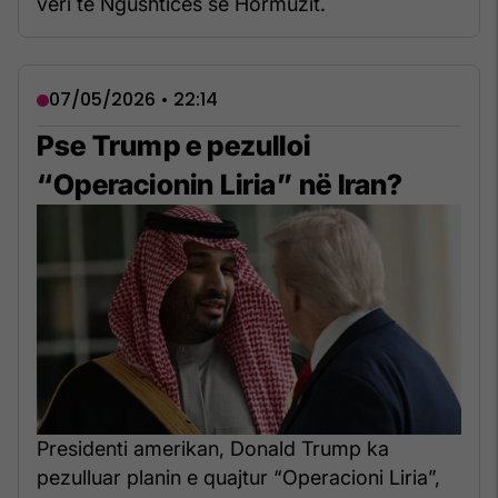
veri të Ngushticës së Hormuzit.
07/05/2026 • 22:14
Pse Trump e pezulloi
“Operacionin Liria” në Iran?
Presidenti amerikan, Donald Trump ka
pezulluar planin e quajtur “Operacioni Liria”,