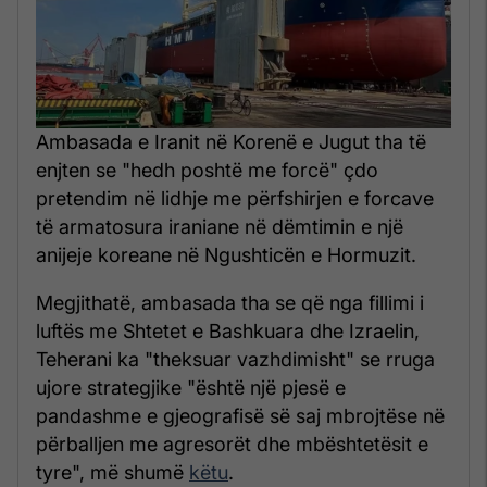
Ambasada e Iranit në Korenë e Jugut tha të
enjten se "hedh poshtë me forcë" çdo
pretendim në lidhje me përfshirjen e forcave
të armatosura iraniane në dëmtimin e një
anijeje koreane në Ngushticën e Hormuzit.
Megjithatë, ambasada tha se që nga fillimi i
luftës me Shtetet e Bashkuara dhe Izraelin,
Teherani ka "theksuar vazhdimisht" se rruga
ujore strategjike "është një pjesë e
pandashme e gjeografisë së saj mbrojtëse në
përballjen me agresorët dhe mbështetësit e
tyre", më shumë
këtu
.