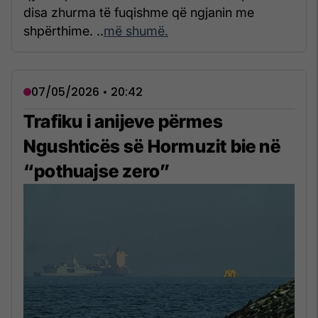
disa zhurma të fuqishme që ngjanin me
shpërthime. ..
më shumë.
07/05/2026 • 20:42
Trafiku i anijeve përmes
Ngushticës së Hormuzit bie në
“pothuajse zero”