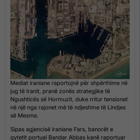
Mediat iraniane raportojnë për shpërthime në
jug të Iranit, pranë zonës strategjike të
Ngushticës së Hormuzit, duke rritur tensionet
në një nga rajonet më të ndjeshme të Lindjes
së Mesme.
Sipas agjencisë iraniane Fars, banorët e
qytetit portual Bandar Abbas kanë raportuar