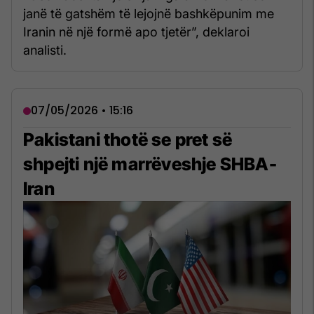
janë të gatshëm të lejojnë bashkëpunim me
Iranin në një formë apo tjetër”, deklaroi
analisti.
07/05/2026 • 15:16
Pakistani thotë se pret së
shpejti një marrëveshje SHBA-
Iran