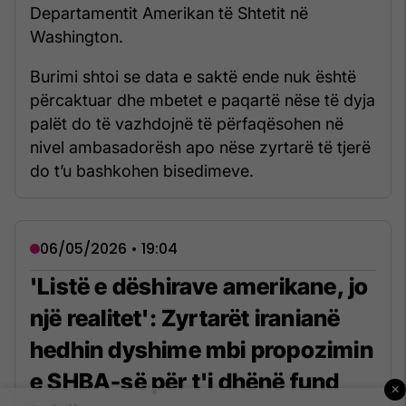
Departamentit Amerikan të Shtetit në
Washington.
Burimi shtoi se data e saktë ende nuk është
përcaktuar dhe mbetet e paqartë nëse të dyja
palët do të vazhdojnë të përfaqësohen në
nivel ambasadorësh apo nëse zyrtarë të tjerë
do t’u bashkohen bisedimeve.
06/05/2026 • 19:04
'Listë e dëshirave amerikane, jo
një realitet': Zyrtarët iranianë
hedhin dyshime mbi propozimin
e SHBA-së për t'i dhënë fund
×