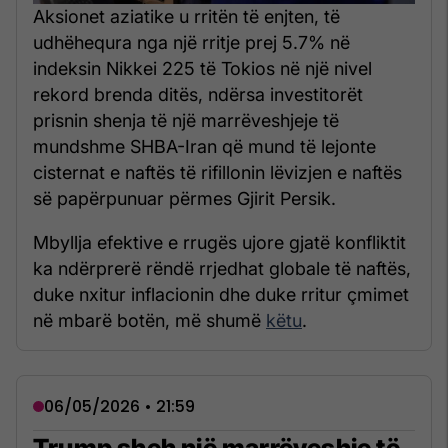
Aksionet aziatike u rritën të enjten, të
udhëhequra nga një rritje prej 5.7% në
indeksin Nikkei 225 të Tokios në një nivel
rekord brenda ditës, ndërsa investitorët
prisnin shenja të një marrëveshjeje të
mundshme SHBA-Iran që mund të lejonte
cisternat e naftës të rifillonin lëvizjen e naftës
së papërpunuar përmes Gjirit Persik.
Mbyllja efektive e rrugës ujore gjatë konfliktit
ka ndërprerë rëndë rrjedhat globale të naftës,
duke nxitur inflacionin dhe duke rritur çmimet
në mbarë botën, më shumë
këtu
.
06/05/2026 • 21:59
Trump sheh një marrëveshje të