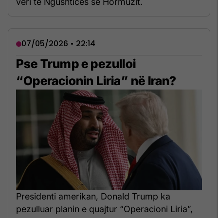
veri të Ngushticës së Hormuzit.
07/05/2026 • 22:14
Pse Trump e pezulloi
“Operacionin Liria” në Iran?
Presidenti amerikan, Donald Trump ka
pezulluar planin e quajtur “Operacioni Liria”,