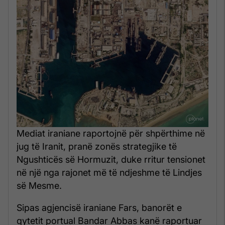
Mediat iraniane raportojnë për shpërthime në
jug të Iranit, pranë zonës strategjike të
Ngushticës së Hormuzit, duke rritur tensionet
në një nga rajonet më të ndjeshme të Lindjes
së Mesme.
Sipas agjencisë iraniane Fars, banorët e
qytetit portual Bandar Abbas kanë raportuar