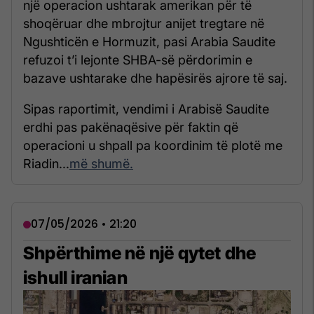
një operacion ushtarak amerikan për të
shoqëruar dhe mbrojtur anijet tregtare në
Ngushticën e Hormuzit, pasi Arabia Saudite
refuzoi t’i lejonte SHBA-së përdorimin e
bazave ushtarake dhe hapësirës ajrore të saj.
Sipas raportimit, vendimi i Arabisë Saudite
erdhi pas pakënaqësive për faktin që
operacioni u shpall pa koordinim të plotë me
Riadin...
më shumë.
07/05/2026 • 21:20
Shpërthime në një qytet dhe
ishull iranian