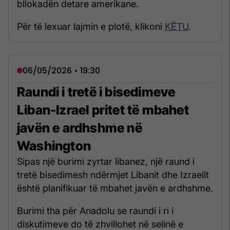
bllokadën detare amerikane.
Për të lexuar lajmin e plotë, klikoni
KËTU
.
06/05/2026 • 19:30
Raundi i tretë i bisedimeve
Liban-Izrael pritet të mbahet
javën e ardhshme në
Washington
Sipas një burimi zyrtar libanez, një raund i
tretë bisedimesh ndërmjet Libanit dhe Izraelit
është planifikuar të mbahet javën e ardhshme.
Burimi tha për Anadolu se raundi i ri i
diskutimeve do të zhvillohet në selinë e