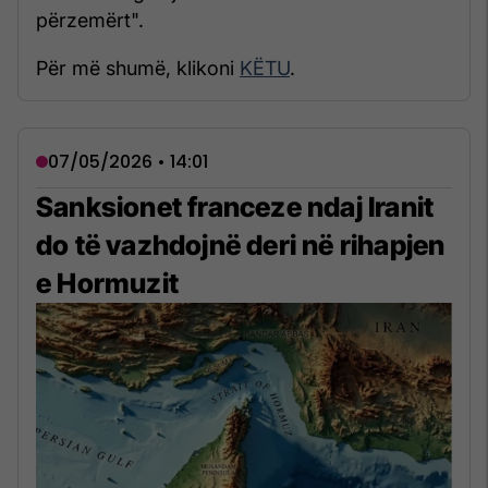
përzemërt".
Për më shumë, klikoni
KËTU
.
07/05/2026 • 14:01
Sanksionet franceze ndaj Iranit
do të vazhdojnë deri në rihapjen
e Hormuzit