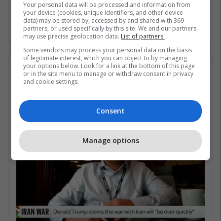
Gjirin Persik dhe nuk janë në gjendje të arrijnë
Your personal data will be processed and information from
your device (cookies, unique identifiers, and other device
në det të hapur për shkak të bllokadës
data) may be stored by, accessed by and shared with 369
iraniane. /Telegrafi/
partners, or used specifically by this site. We and our partners
may use precise geolocation data.
List of partners.
Some vendors may process your personal data on the basis
of legitimate interest, which you can object to by managing
your options below. Look for a link at the bottom of this page
07/05/2026 • 16:19
or in the site menu to manage or withdraw consent in privacy
and cookie settings.
Në çfarë kushtesh mund të
rihapet Ngushtica e Hormuzit?
Consent
Manage options