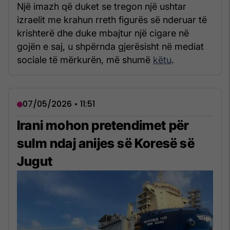
Një imazh që duket se tregon një ushtar
izraelit me krahun rreth figurës së nderuar të
krishterë dhe duke mbajtur një cigare në
gojën e saj, u shpërnda gjerësisht në mediat
sociale të mërkurën, më shumë
këtu
.
07/05/2026 • 11:51
Irani mohon pretendimet për
sulm ndaj anijes së Koresë së
Jugut