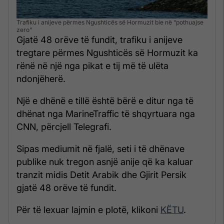
Trafiku i anijeve përmes Ngushticës së Hormuzit bie në “pothuajse
zero”
Gjatë 48 orëve të fundit, trafiku i anijeve
tregtare përmes Ngushticës së Hormuzit ka
rënë në një nga pikat e tij më të ulëta
ndonjëherë.
Një e dhënë e tillë është bërë e ditur nga të
dhënat nga MarineTraffic të shqyrtuara nga
CNN, përcjell Telegrafi.
Sipas mediumit në fjalë, seti i të dhënave
publike nuk tregon asnjë anije që ka kaluar
tranzit midis Detit Arabik dhe Gjirit Persik
gjatë 48 orëve të fundit.
Për të lexuar lajmin e plotë, klikoni
KËTU
.