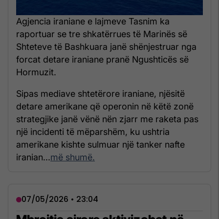
Agjencia iraniane e lajmeve Tasnim ka
raportuar se tre shkatërrues të Marinës së
Shteteve të Bashkuara janë shënjestruar nga
forcat detare iraniane pranë Ngushticës së
Hormuzit.
Sipas mediave shtetërore iraniane, njësitë
detare amerikane që operonin në këtë zonë
strategjike janë vënë nën zjarr me raketa pas
një incidenti të mëparshëm, ku ushtria
amerikane kishte sulmuar një tanker nafte
iranian...
më shumë.
07/05/2026 • 23:04