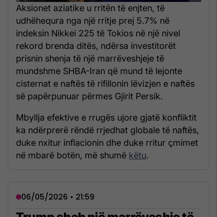
Aksionet aziatike u rritën të enjten, të
udhëhequra nga një rritje prej 5.7% në
indeksin Nikkei 225 të Tokios në një nivel
rekord brenda ditës, ndërsa investitorët
prisnin shenja të një marrëveshjeje të
mundshme SHBA-Iran që mund të lejonte
cisternat e naftës të rifillonin lëvizjen e naftës
së papërpunuar përmes Gjirit Persik.
Mbyllja efektive e rrugës ujore gjatë konfliktit
ka ndërprerë rëndë rrjedhat globale të naftës,
duke nxitur inflacionin dhe duke rritur çmimet
në mbarë botën, më shumë
këtu
.
06/05/2026 • 21:59
Trump sheh një marrëveshje të