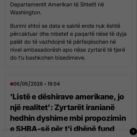
Departamentit Amerikan të Shtetit në
Washington.
Burimi shtoi se data e saktë ende nuk është
përcaktuar dhe mbetet e paqartë nëse të dyja
palët do të vazhdojnë të përfaqësohen në
nivel ambasadorësh apo nëse zyrtarë të tjerë
do t’u bashkohen bisedimeve.
06/05/2026 • 19:04
'Listë e dëshirave amerikane, jo
një realitet': Zyrtarët iranianë
hedhin dyshime mbi propozimin
e SHBA-së për t'i dhënë fund
×