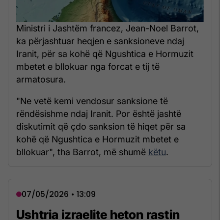
Ministri i Jashtëm francez, Jean-Noel Barrot,
ka përjashtuar heqjen e sanksioneve ndaj
Iranit, për sa kohë që Ngushtica e Hormuzit
mbetet e bllokuar nga forcat e tij të
armatosura.
"Ne vetë kemi vendosur sanksione të
rëndësishme ndaj Iranit. Por është jashtë
diskutimit që çdo sanksion të hiqet për sa
kohë që Ngushtica e Hormuzit mbetet e
bllokuar", tha Barrot, më shumë
këtu
.
07/05/2026 • 13:09
Ushtria izraelite heton rastin