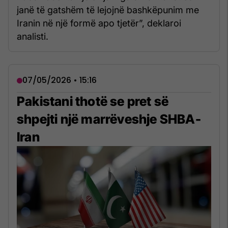
janë të gatshëm të lejojnë bashkëpunim me
Iranin në një formë apo tjetër”, deklaroi
analisti.
07/05/2026 • 15:16
Pakistani thotë se pret së
shpejti një marrëveshje SHBA-
Iran