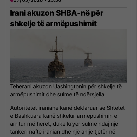
07/05/2026 • 23:36
Irani akuzon SHBA-në për
shkelje të armëpushimit
Teherani akuzon Uashingtonin për shkelje të
armëpushimit dhe sulme të ndërsjella.
Autoritetet iraniane kanë deklaruar se Shtetet
e Bashkuara kanë shkelur armëpushimin e
arritur më herët, duke kryer sulme ndaj një
tankeri nafte iranian dhe një anije tjetër në