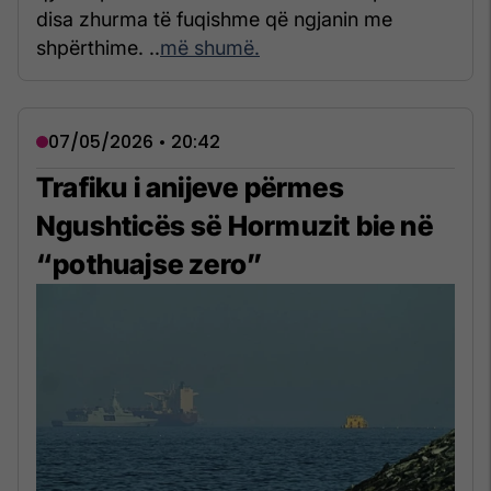
disa zhurma të fuqishme që ngjanin me
shpërthime. ..
më shumë.
07/05/2026 • 20:42
Trafiku i anijeve përmes
Ngushticës së Hormuzit bie në
“pothuajse zero”