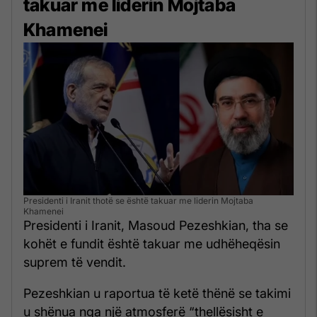
takuar me liderin Mojtaba
Khamenei
Presidenti i Iranit thotë se është takuar me liderin Mojtaba
Khamenei
Presidenti i Iranit, Masoud Pezeshkian, tha se
kohët e fundit është takuar me udhëheqësin
suprem të vendit.
Pezeshkian u raportua të ketë thënë se takimi
u shënua nga një atmosferë “thellësisht e