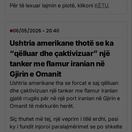
Për të lexuar lajmin e plotë, klikoni
KËTU
.
06/05/2026 • 20:40
Ushtria amerikane thotë se ka
“qëlluar dhe çaktivizuar” një
tanker me flamur iranian në
Gjirin e Omanit
Ushtria amerikane tha se forcat e saj qëlluan
dhe çaktivizuan një tanker me flamur iranian
gjatë rrugës për në një port iranian në Gjirin e
Omanit të mërkurën herët.
Siç thuhet më tej, një veprim i tillë erdhi, pasi
ky i fundit injoroi paralajmërimet se po shkelte