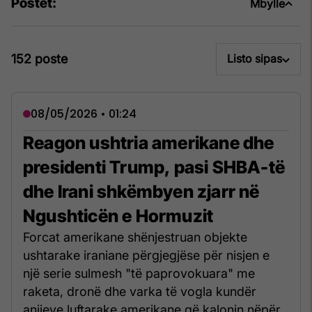
Postet:
Mbylle
152 poste
Listo sipas
08/05/2026 • 01:24
Reagon ushtria amerikane dhe
presidenti Trump, pasi SHBA-të
dhe Irani shkëmbyen zjarr në
Ngushticën e Hormuzit
Forcat amerikane shënjestruan objekte
ushtarake iraniane përgjegjëse për nisjen e
një serie sulmesh "të paprovokuara" me
raketa, dronë dhe varka të vogla kundër
anijeve luftarake amerikane që kalonin nëpër