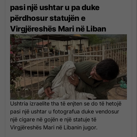
pasi një ushtar u pa duke
përdhosur statujën e
Virgjëreshës Mari në Liban
Ushtria izraelite tha të enjten se do të hetojë
pasi një ushtar u fotografua duke vendosur
një cigare në gojën e një statuje të
Virgjëreshës Mari në Libanin jugor.