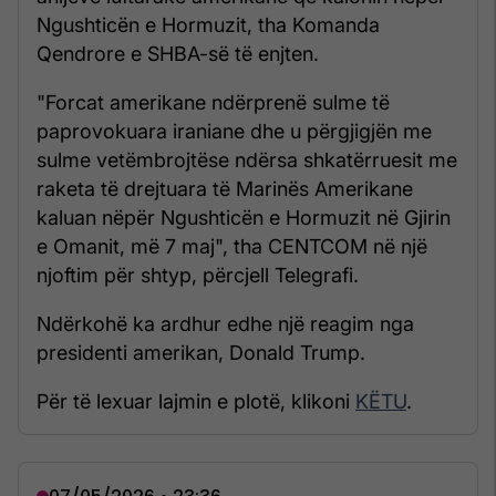
Ngushticën e Hormuzit, tha Komanda
Qendrore e SHBA-së të enjten.
"Forcat amerikane ndërprenë sulme të
paprovokuara iraniane dhe u përgjigjën me
sulme vetëmbrojtëse ndërsa shkatërruesit me
raketa të drejtuara të Marinës Amerikane
kaluan nëpër Ngushticën e Hormuzit në Gjirin
e Omanit, më 7 maj", tha CENTCOM në një
njoftim për shtyp, përcjell Telegrafi.
Ndërkohë ka ardhur edhe një reagim nga
presidenti amerikan, Donald Trump.
Për të lexuar lajmin e plotë, klikoni
KËTU
.