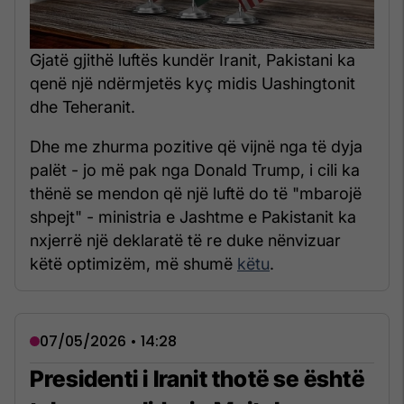
Gjatë gjithë luftës kundër Iranit, Pakistani ka
qenë një ndërmjetës kyç midis Uashingtonit
dhe Teheranit.
Dhe me zhurma pozitive që vijnë nga të dyja
palët - jo më pak nga Donald Trump, i cili ka
thënë se mendon që një luftë do të "mbarojë
shpejt" - ministria e Jashtme e Pakistanit ka
nxjerrë një deklaratë të re duke nënvizuar
këtë optimizëm, më shumë
këtu
.
07/05/2026 • 14:28
Presidenti i Iranit thotë se është