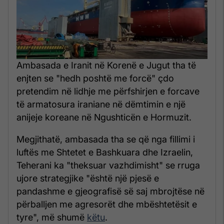
Ambasada e Iranit në Korenë e Jugut tha të
enjten se "hedh poshtë me forcë" çdo
pretendim në lidhje me përfshirjen e forcave
të armatosura iraniane në dëmtimin e një
anijeje koreane në Ngushticën e Hormuzit.
Megjithatë, ambasada tha se që nga fillimi i
luftës me Shtetet e Bashkuara dhe Izraelin,
Teherani ka "theksuar vazhdimisht" se rruga
ujore strategjike "është një pjesë e
pandashme e gjeografisë së saj mbrojtëse në
përballjen me agresorët dhe mbështetësit e
tyre", më shumë
këtu
.