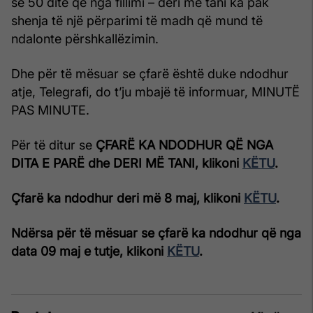
se 50 ditë që nga fillimi – deri më tani ka pak
shenja të një përparimi të madh që mund të
ndalonte përshkallëzimin.
Dhe për të mësuar se çfarë është duke ndodhur
atje, Telegrafi, do t’ju mbajë të informuar, MINUTË
PAS MINUTE.
Për të ditur se
ÇFARË KA NDODHUR QË NGA
DITA E PARË dhe DERI MË TANI, klikoni
KËTU
.
Çfarë ka ndodhur deri më 8 maj, klikoni
KËTU
.
Ndërsa për të mësuar se çfarë ka ndodhur që nga
data 09 maj e tutje, klikoni
KËTU
.