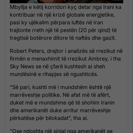
Mbyllja e këtij korridori kyç detar nga Irani ka
kontribuar në një krizë globale energjetike,
pasi ky ujëkalim përpara luftës në Iran
trajtonte rreth një të pestën (20 për qind) të
tregtisë botërore ditore të naftës dhe gazit.
Robert Peters, drejtor i analizës së rrezikut në
firmën e menaxhimit të rrezikut Ambrey, i tha
Sky News se në çfarë kushtesh ai sheh
mundësinë e rihapjes së ngushticës.
“Së pari, kushti më i mundshëm është një
marrëveshje politike. Në afat më të afërt,
duket më e mundshme që të shohim Iranin
dhe amerikanët duke arritur marrëveshje
përkatëse për bllokadat”, tha ai.
“Ose ndoshta një sinjal nga amerikanët se