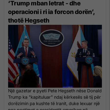
‘Trump mban letrat - dhe
operacioni i ri ia forcon dorën’,
thotë Hegseth
Një gazetar e pyeti Pete Hegseth nëse Donald
Trump ka "kapituluar" ndaj kërkesës së tij për
dorëzimin pa kushte të Iranit, duke lexuar një
nga postimet e presidentit amerikan në