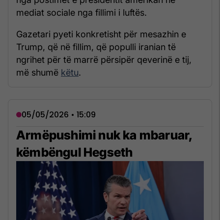
mediat sociale nga fillimi i luftës.
Gazetari pyeti konkretisht për mesazhin e
Trump, që në fillim, që populli iranian të
ngrihet për të marrë përsipër qeverinë e tij,
më shumë
këtu
.
05/05/2026 • 15:09
Armëpushimi nuk ka mbaruar,
këmbëngul Hegseth