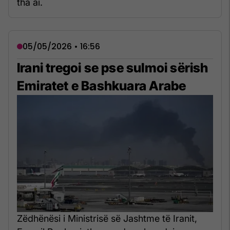
tha ai.
05/05/2026 • 16:56
Irani tregoi se pse sulmoi sërish
Emiratet e Bashkuara Arabe
Zëdhënësi i Ministrisë së Jashtme të Iranit,