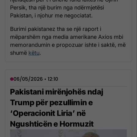
Persik, tha një burim nga ndërmjetësi
Pakistan, i njohur me negociatat.
Burimi pakistanez tha se një raport i
mëparshëm nga media amerikane Axios mbi
memorandumin e propozuar ishte i saktë, më
shumë
këtu
.
06/05/2026 • 12:10
Pakistani mirënjohës ndaj
Trump për pezullimin e
‘Operacionit Liria’ në
Ngushticën e Hormuzit