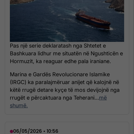
Pas një serie deklaratash nga Shtetet e
Bashkuara lidhur me situatën në Ngushticën e
Hormuzit, ka reaguar edhe pala iraniane.
Marina e Gardës Revolucionare Islamike
(IRGC) ka paralajmëruar anijet që kalojnë në
këtë rrugë detare kyçe të mos devijojnë nga
rrugët e përcaktuara nga Teherani...
më
shumë.
06/05/2026 • 10:56