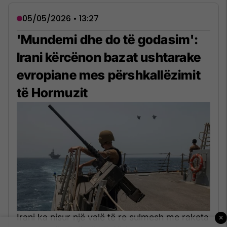
05/05/2026 • 13:27
'Mundemi dhe do të godasim':
Irani kërcënon bazat ushtarake
evropiane mes përshkallëzimit
të Hormuzit
Irani ka nisur një valë të re sulmesh me raketa
×