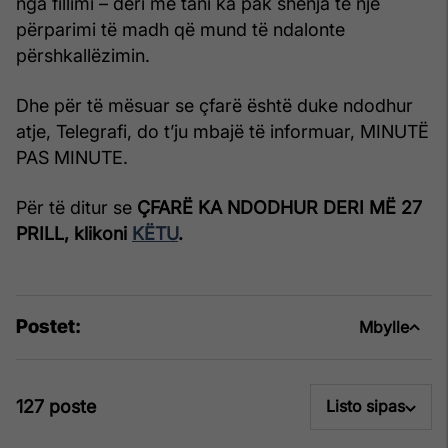
nga fillimi – deri më tani ka pak shenja të një
përparimi të madh që mund të ndalonte
përshkallëzimin.
Dhe për të mësuar se çfarë është duke ndodhur
atje, Telegrafi, do t’ju mbajë të informuar, MINUTË
PAS MINUTE.
Për të ditur se
ÇFARË KA NDODHUR DERI MË 27
PRILL, klikoni
KËTU
.
Postet:
Mbylle
127 poste
Listo sipas