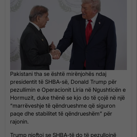
Pakistani tha se është mirënjohës ndaj
presidentit të SHBA-së, Donald Trump për
pezullimin e Operacionit Liria në Ngushticën e
Hormuzit, duke thënë se kjo do të çojë në një
“marrëveshje të qëndrueshme që siguron
paqe dhe stabilitet të qëndrueshëm” për
rajonin.
Trump njoftoi se SHBA-të do të pezullojnë