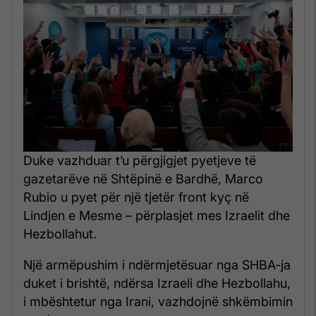
Duke vazhduar t’u përgjigjet pyetjeve të
gazetarëve në Shtëpinë e Bardhë, Marco
Rubio u pyet për një tjetër front kyç në
Lindjen e Mesme – përplasjet mes Izraelit dhe
Hezbollahut.
Një armëpushim i ndërmjetësuar nga SHBA-ja
duket i brishtë, ndërsa Izraeli dhe Hezbollahu,
i mbështetur nga Irani, vazhdojnë shkëmbimin