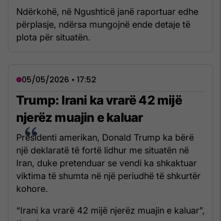
Ndërkohë, në Ngushticë janë raportuar edhe
përplasje, ndërsa mungojnë ende detaje të
plota për situatën.
05/05/2026 • 17:52
Trump: Irani ka vrarë 42 mijë
njerëz muajin e kaluar
Presidenti amerikan, Donald Trump ka bërë
një deklaratë të fortë lidhur me situatën në
Iran, duke pretenduar se vendi ka shkaktuar
viktima të shumta në një periudhë të shkurtër
kohore.
“Irani ka vrarë 42 mijë njerëz muajin e kaluar”,