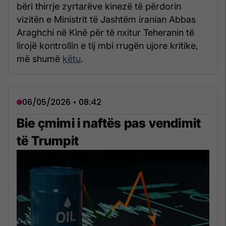
bëri thirrje zyrtarëve kinezë të përdorin
vizitën e Ministrit të Jashtëm iranian Abbas
Araghchi në Kinë për të nxitur Teheranin të
lirojë kontrollin e tij mbi rrugën ujore kritike,
më shumë
këtu
.
06/05/2026 • 08:42
Bie çmimi i naftës pas vendimit
të Trumpit