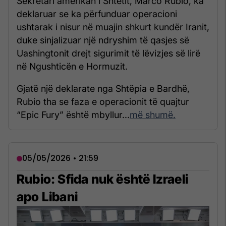
Sekretari amerikan i Shtetit, Marco Rubio, ka
deklaruar se ka përfunduar operacioni
ushtarak i nisur në muajin shkurt kundër Iranit,
duke sinjalizuar një ndryshim të qasjes së
Uashingtonit drejt sigurimit të lëvizjes së lirë
në Ngushticën e Hormuzit.
Gjatë një deklarate nga Shtëpia e Bardhë,
Rubio tha se faza e operacionit të quajtur
“Epic Fury” është mbyllur...
më shumë.
05/05/2026 • 21:59
Rubio: Sfida nuk është Izraeli
apo Libani