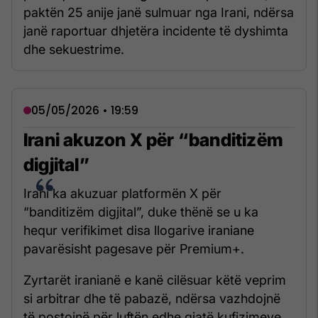
paktën 25 anije janë sulmuar nga Irani, ndërsa
janë raportuar dhjetëra incidente të dyshimta
dhe sekuestrime.
05/05/2026 • 19:59
Irani akuzon X për “banditizëm
digjital”
Irani ka akuzuar platformën X për
“banditizëm digjital”, duke thënë se u ka
hequr verifikimet disa llogarive iraniane
pavarësisht pagesave për Premium+.
Zyrtarët iranianë e kanë cilësuar këtë veprim
si arbitrar dhe të pabazë, ndërsa vazhdojnë
të postojnë për luftën edhe gjatë kufizimeve