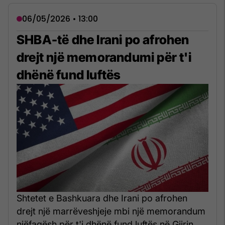
06/05/2026 • 13:00
SHBA-të dhe Irani po afrohen
drejt një memorandumi për t'i
dhënë fund luftës
Shtetet e Bashkuara dhe Irani po afrohen
drejt një marrëveshjeje mbi një memorandum
njëfaqësh për t'i dhënë fund luftës në Gjirin