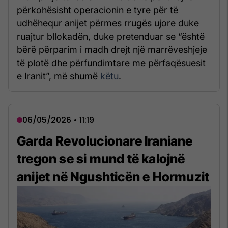
përkohësisht operacionin e tyre për të
udhëhequr anijet përmes rrugës ujore duke
ruajtur bllokadën, duke pretenduar se “është
bërë përparim i madh drejt një marrëveshjeje
të plotë dhe përfundimtare me përfaqësuesit
e Iranit”, më shumë
këtu
.
06/05/2026 • 11:19
Garda Revolucionare Iraniane
tregon se si mund të kalojnë
anijet në Ngushticën e Hormuzit