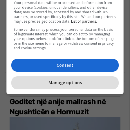
Your personal data will be processed and information from
Presidenti amerikan, Donald Trump ka
your device (cookies, unique identifiers, and other device
data) may be stored by, accessed by and shared with 369
deklaruar se është i gatshëm të godasë rëndë
partners, or used specifically by this site. We and our partners
ekonominë e Iranit, duke thënë se do ta bënte
may use precise geolocation data.
List of partners.
këtë “sepse dua të fitoj”.
Some vendors may process your personal data on the basis
of legitimate interest, which you can object to by managing
your options below. Look for a link at the bottom of this page
Gjatë një takimi me gazetarë, ndërsa në
or in the site menu to manage or withdraw consent in privacy
and cookie settings.
dhomë ndodheshin edhe fëmijë, ai u pyet për
luftën dhe situatën ekonomike në Iran...
më
shumë.
Consent
Manage options
05/05/2026 • 23:42
Goditet një anije mallrash në
Ngushticën e Hormuzit