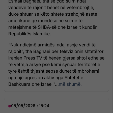
Esmail Baghaei, tha se çdo sulm ndaj
vendeve të rajonit bëhet në vetëmbrojtje,
duke shtuar se këto shtete strehojnë asete
amerikane që mundësojnë sulme të
mëtejshme të SHBA-së dhe Izraelit kundër
Republikës Islamike.
“Nuk ndiejmë armiqësi ndaj asnjë vendi të
rajonit”, tha Baghaei për televizionin shtetëror
iranian Press TV të hënën gjersa shtoi edhe se
“e vetmja arsye pse kemi synuar territoret e
tyre është thjesht sepse duhet të mbrohemi
nga një agresion aktiv nga Shtetet e
Bashkuara dhe Izraeli”...
më shumë.
05/05/2026 • 15:24