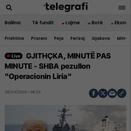
Ballina
Të fundit
Lajme
Botë
Ekono
Prishtina
Prizreni
Peja
Ferizaj
Gjakova
Mitrov
GJITHÇKA, MINUTË PAS
MINUTE - SHBA pezullon
"Operacionin Liria"
28/04/2026 • 08:23