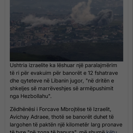
Ushtria izraelite ka lëshuar një paralajmërim
të ri për evakuim për banorët e 12 fshatrave
dhe qyteteve në Libanin jugor, "në dritën e
shkeljes së marrëveshjes së armëpushimit
nga Hezbollahu".
Zëdhënësi i Forcave Mbrojtëse të Izraelit,
Avichay Adraee, thotë se banorët duhet të
largohen të paktën një kilometër larg pronave
të tyre "në zona të hapura", më shumë
këtu
.