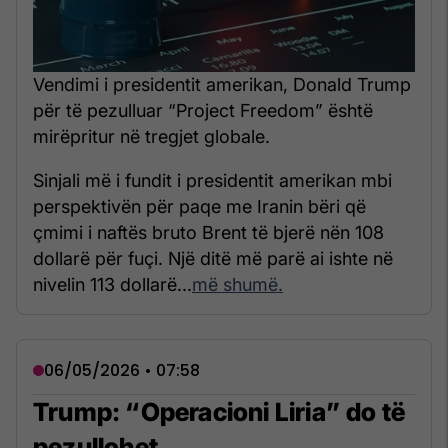
Vendimi i presidentit amerikan, Donald Trump
për të pezulluar “Project Freedom” është
mirëpritur në tregjet globale.
Sinjali më i fundit i presidentit amerikan mbi
perspektivën për paqe me Iranin bëri që
çmimi i naftës bruto Brent të bjerë nën 108
dollarë për fuçi. Një ditë më parë ai ishte në
nivelin 113 dollarë...
më shumë.
06/05/2026 • 07:58
Trump: “Operacioni Liria” do të
pezullohet