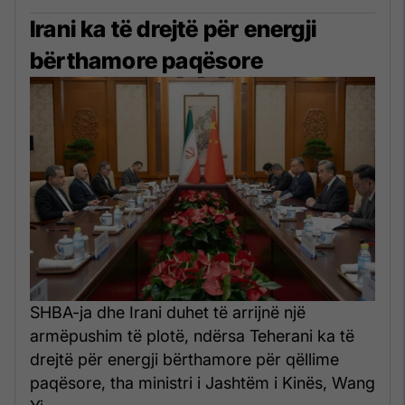
Irani ka të drejtë për energji
bërthamore paqësore
SHBA-ja dhe Irani duhet të arrijnë një
armëpushim të plotë, ndërsa Teherani ka të
drejtë për energji bërthamore për qëllime
paqësore, tha ministri i Jashtëm i Kinës, Wang