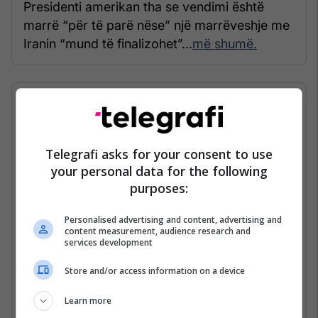
Presidenti amerikan tha se vendimi është
marrë “për të parë nëse” një marrëveshje me
Iranin “mund të finalizohet”...
më shumë.
06/05/2026 • 07:39
Trump tregon synimin
Telegrafi asks for your consent to use
"kryesor" me luftën në Iran
your personal data for the following
purposes:
Personalised advertising and content, advertising and
content measurement, audience research and
services development
Store and/or access information on a device
Learn more