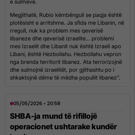
e sulmeve.
Megjithatë, Rubio këmbënguli se paqja është
plotësisht e arritshme. Ja sfida me Libanin, në
rregull, nuk ka problem mes qeverisë
libaneze dhe qeverisë izraelite… problemi
mes Izraelit dhe Libanit nuk është Izraeli apo
Libani, është Hezbollahu. Hezbollahu vepron
nga brenda territorit libanez. Ata terrorizojnë
dhe sulmojnë izraelitët, por gjithashtu po i
shkaktojnë dëme të mëdha popullit libanez”.
05/05/2026 • 20:58
SHBA-ja mund të rifillojë
operacionet ushtarake kundër