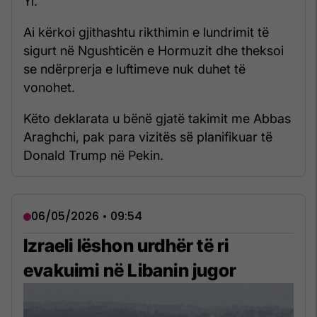
Yi.
Ai kërkoi gjithashtu rikthimin e lundrimit të
sigurt në Ngushticën e Hormuzit dhe theksoi
se ndërprerja e luftimeve nuk duhet të
vonohet.
Këto deklarata u bënë gjatë takimit me Abbas
Araghchi, pak para vizitës së planifikuar të
Donald Trump në Pekin.
06/05/2026 • 09:54
Izraeli lëshon urdhër të ri
evakuimi në Libanin jugor