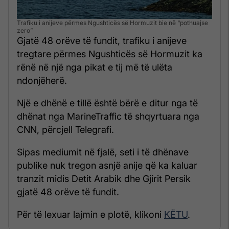
Trafiku i anijeve përmes Ngushticës së Hormuzit bie në “pothuajse
zero”
Gjatë 48 orëve të fundit, trafiku i anijeve
tregtare përmes Ngushticës së Hormuzit ka
rënë në një nga pikat e tij më të ulëta
ndonjëherë.
Një e dhënë e tillë është bërë e ditur nga të
dhënat nga MarineTraffic të shqyrtuara nga
CNN, përcjell Telegrafi.
Sipas mediumit në fjalë, seti i të dhënave
publike nuk tregon asnjë anije që ka kaluar
tranzit midis Detit Arabik dhe Gjirit Persik
gjatë 48 orëve të fundit.
Për të lexuar lajmin e plotë, klikoni
KËTU
.