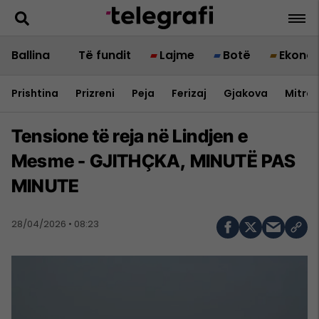
Ballina
Të fundit
Lajme
Botë
Ekono
Prishtina
Prizreni
Peja
Ferizaj
Gjakova
Mitrov
Tensione të reja në Lindjen e
Mesme - GJITHÇKA, MINUTË PAS
MINUTE
28/04/2026 • 08:23