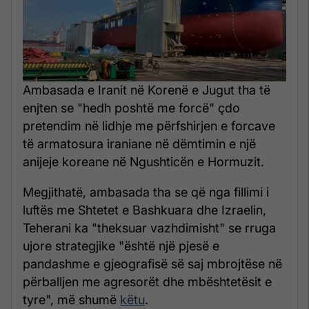
Ambasada e Iranit në Korenë e Jugut tha të
enjten se "hedh poshtë me forcë" çdo
pretendim në lidhje me përfshirjen e forcave
të armatosura iraniane në dëmtimin e një
anijeje koreane në Ngushticën e Hormuzit.
Megjithatë, ambasada tha se që nga fillimi i
luftës me Shtetet e Bashkuara dhe Izraelin,
Teherani ka "theksuar vazhdimisht" se rruga
ujore strategjike "është një pjesë e
pandashme e gjeografisë së saj mbrojtëse në
përballjen me agresorët dhe mbështetësit e
tyre", më shumë
këtu
.