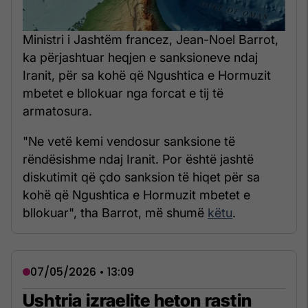
Ministri i Jashtëm francez, Jean-Noel Barrot,
ka përjashtuar heqjen e sanksioneve ndaj
Iranit, për sa kohë që Ngushtica e Hormuzit
mbetet e bllokuar nga forcat e tij të
armatosura.
"Ne vetë kemi vendosur sanksione të
rëndësishme ndaj Iranit. Por është jashtë
diskutimit që çdo sanksion të hiqet për sa
kohë që Ngushtica e Hormuzit mbetet e
bllokuar", tha Barrot, më shumë
këtu
.
07/05/2026 • 13:09
Ushtria izraelite heton rastin