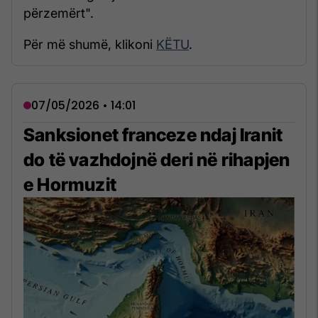
përzemërt".
Për më shumë, klikoni
KËTU
.
07/05/2026 • 14:01
Sanksionet franceze ndaj Iranit
do të vazhdojnë deri në rihapjen
e Hormuzit