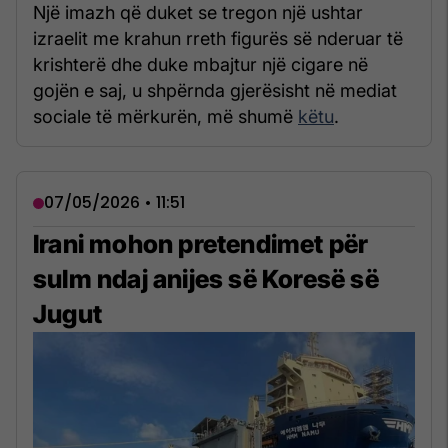
Një imazh që duket se tregon një ushtar
izraelit me krahun rreth figurës së nderuar të
krishterë dhe duke mbajtur një cigare në
gojën e saj, u shpërnda gjerësisht në mediat
sociale të mërkurën, më shumë
këtu
.
07/05/2026 • 11:51
Irani mohon pretendimet për
sulm ndaj anijes së Koresë së
Jugut