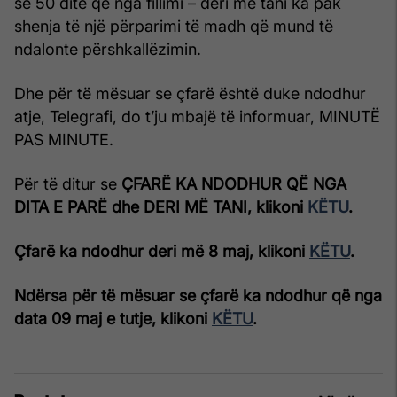
se 50 ditë që nga fillimi – deri më tani ka pak
shenja të një përparimi të madh që mund të
ndalonte përshkallëzimin.
Dhe për të mësuar se çfarë është duke ndodhur
atje, Telegrafi, do t’ju mbajë të informuar, MINUTË
PAS MINUTE.
Për të ditur se
ÇFARË KA NDODHUR QË NGA
DITA E PARË dhe DERI MË TANI, klikoni
KËTU
.
Çfarë ka ndodhur deri më 8 maj, klikoni
KËTU
.
Ndërsa për të mësuar se çfarë ka ndodhur që nga
data 09 maj e tutje, klikoni
KËTU
.