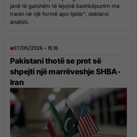
janë të gatshëm të lejojnë bashkëpunim me
Iranin në një formë apo tjetër”, deklaroi
analisti.
07/05/2026 • 15:16
Pakistani thotë se pret së
shpejti një marrëveshje SHBA-
Iran