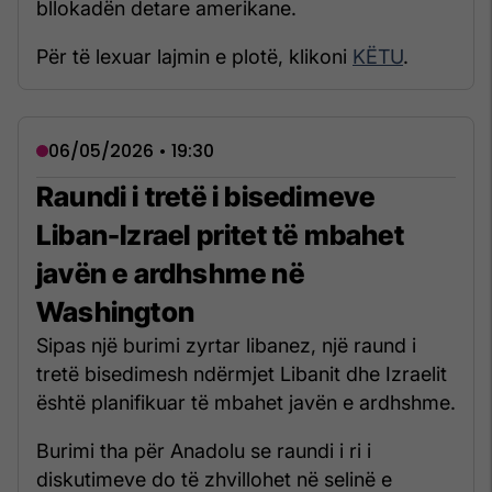
bllokadën detare amerikane.
Për të lexuar lajmin e plotë, klikoni
KËTU
.
06/05/2026 • 19:30
Raundi i tretë i bisedimeve
Liban-Izrael pritet të mbahet
javën e ardhshme në
Washington
Sipas një burimi zyrtar libanez, një raund i
tretë bisedimesh ndërmjet Libanit dhe Izraelit
është planifikuar të mbahet javën e ardhshme.
Burimi tha për Anadolu se raundi i ri i
diskutimeve do të zhvillohet në selinë e