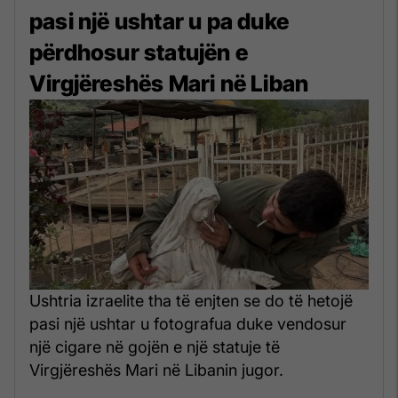
pasi një ushtar u pa duke
përdhosur statujën e
Virgjëreshës Mari në Liban
Ushtria izraelite tha të enjten se do të hetojë
pasi një ushtar u fotografua duke vendosur
një cigare në gojën e një statuje të
Virgjëreshës Mari në Libanin jugor.