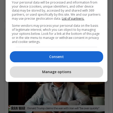
Gjirin Persik dhe nuk janë në gjendje të arrijnë
Your personal data will be processed and information from
your device (cookies, unique identifiers, and other device
në det të hapur për shkak të bllokadës
data) may be stored by, accessed by and shared with 369
iraniane. /Telegrafi/
partners, or used specifically by this site. We and our partners
may use precise geolocation data.
List of partners.
Some vendors may process your personal data on the basis
of legitimate interest, which you can object to by managing
your options below. Look for a link at the bottom of this page
07/05/2026 • 16:19
or in the site menu to manage or withdraw consent in privacy
and cookie settings.
Në çfarë kushtesh mund të
rihapet Ngushtica e Hormuzit?
Consent
Manage options