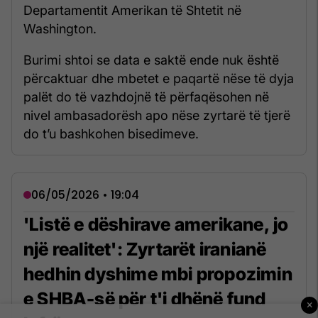
Departamentit Amerikan të Shtetit në
Washington.
Burimi shtoi se data e saktë ende nuk është
përcaktuar dhe mbetet e paqartë nëse të dyja
palët do të vazhdojnë të përfaqësohen në
nivel ambasadorësh apo nëse zyrtarë të tjerë
do t’u bashkohen bisedimeve.
06/05/2026 • 19:04
'Listë e dëshirave amerikane, jo
një realitet': Zyrtarët iranianë
hedhin dyshime mbi propozimin
e SHBA-së për t'i dhënë fund
×