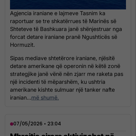
Agjencia iraniane e lajmeve Tasnim ka
raportuar se tre shkatërrues të Marinës së
Shteteve të Bashkuara janë shënjestruar nga
forcat detare iraniane pranë Ngushticës së
Hormuzit.
Sipas mediave shtetërore iraniane, njësitë
detare amerikane që operonin në këtë zonë
strategjike janë vënë nën zjarr me raketa pas
një incidenti të mëparshëm, ku ushtria
amerikane kishte sulmuar një tanker nafte
iranian...
më shumë.
07/05/2026 • 23:04