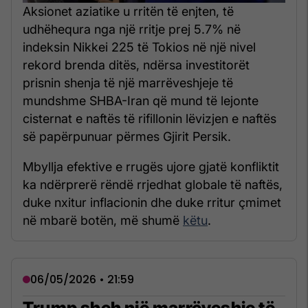
Aksionet aziatike u rritën të enjten, të
udhëhequra nga një rritje prej 5.7% në
indeksin Nikkei 225 të Tokios në një nivel
rekord brenda ditës, ndërsa investitorët
prisnin shenja të një marrëveshjeje të
mundshme SHBA-Iran që mund të lejonte
cisternat e naftës të rifillonin lëvizjen e naftës
së papërpunuar përmes Gjirit Persik.
Mbyllja efektive e rrugës ujore gjatë konfliktit
ka ndërprerë rëndë rrjedhat globale të naftës,
duke nxitur inflacionin dhe duke rritur çmimet
në mbarë botën, më shumë
këtu
.
06/05/2026 • 21:59
Trump sheh një marrëveshje të