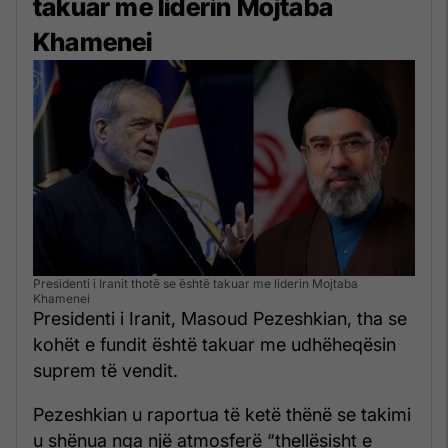
takuar me liderin Mojtaba
Khamenei
Presidenti i Iranit thotë se është takuar me liderin Mojtaba
Khamenei
Presidenti i Iranit, Masoud Pezeshkian, tha se
kohët e fundit është takuar me udhëheqësin
suprem të vendit.
Pezeshkian u raportua të ketë thënë se takimi
u shënua nga një atmosferë “thellësisht e