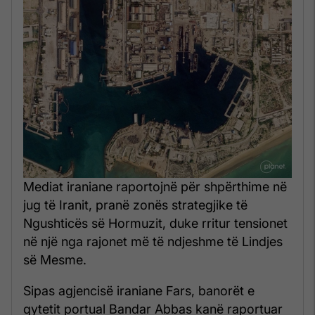
Mediat iraniane raportojnë për shpërthime në
jug të Iranit, pranë zonës strategjike të
Ngushticës së Hormuzit, duke rritur tensionet
në një nga rajonet më të ndjeshme të Lindjes
së Mesme.
Sipas agjencisë iraniane Fars, banorët e
qytetit portual Bandar Abbas kanë raportuar