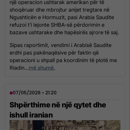
një operacion ushtarak amerikan për të
shoqëruar dhe mbrojtur anijet tregtare në
Ngushticën e Hormuzit, pasi Arabia Saudite
refuzoi t’i lejonte SHBA-së përdorimin e
bazave ushtarake dhe hapësirës ajrore të saj.
Sipas raportimit, vendimi i Arabisë Saudite
erdhi pas pakënaqësive për faktin që
operacioni u shpall pa koordinim të plotë me
Riadin...
më shumë.
07/05/2026 • 21:20
Shpërthime në një qytet dhe
ishull iranian