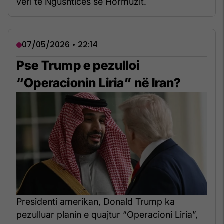
veri të Ngushticës së Hormuzit.
07/05/2026 • 22:14
Pse Trump e pezulloi
“Operacionin Liria” në Iran?
Presidenti amerikan, Donald Trump ka
pezulluar planin e quajtur “Operacioni Liria”,