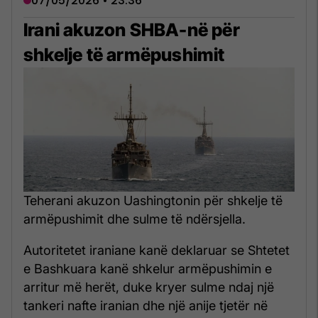
07/05/2026 • 23:36
Irani akuzon SHBA-në për
shkelje të armëpushimit
Teherani akuzon Uashingtonin për shkelje të
armëpushimit dhe sulme të ndërsjella.
Autoritetet iraniane kanë deklaruar se Shtetet
e Bashkuara kanë shkelur armëpushimin e
arritur më herët, duke kryer sulme ndaj një
tankeri nafte iranian dhe një anije tjetër në