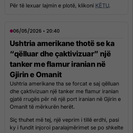
Për të lexuar lajmin e plotë, klikoni
KËTU
.
06/05/2026 • 20:40
Ushtria amerikane thotë se ka
“qëlluar dhe çaktivizuar” një
tanker me flamur iranian në
Gjirin e Omanit
Ushtria amerikane tha se forcat e saj qëlluan
dhe çaktivizuan një tanker me flamur iranian
gjatë rrugës për në një port iranian në Gjirin e
Omanit të mërkurën herët.
Siç thuhet më tej, një veprim i tillë erdhi, pasi
ky i fundit injoroi paralajmërimet se po shkelte