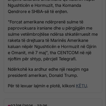
Ngushticën e Hormuzit, tha Komanda
Qendrore e SHBA-së të enjten.
"Forcat amerikane ndërprenë sulme të
paprovokuara iraniane dhe u përgjigjën me
sulme vetëmbrojtëse ndërsa shkatërruesit me
raketa të drejtuara të Marinës Amerikane
kaluan nëpër Ngushticën e Hormuzit në Gjirin
e Omanit, më 7 maj", tha CENTCOM në një
njoftim për shtyp, përcjell Telegrafi.
Ndërkohë ka ardhur edhe një reagim nga
presidenti amerikan, Donald Trump.
Për të lexuar lajmin e plotë, klikoni
KËTU
.