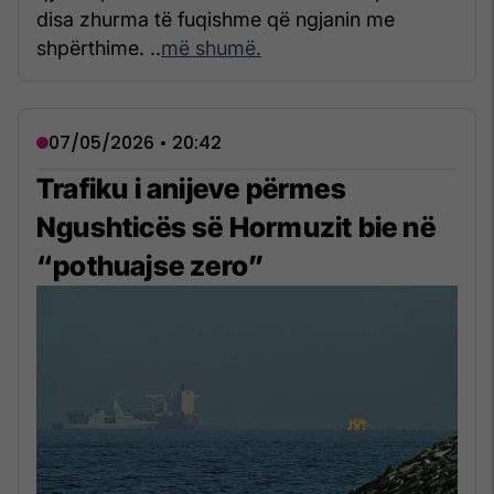
disa zhurma të fuqishme që ngjanin me
shpërthime. ..
më shumë.
07/05/2026 • 20:42
Trafiku i anijeve përmes
Ngushticës së Hormuzit bie në
“pothuajse zero”