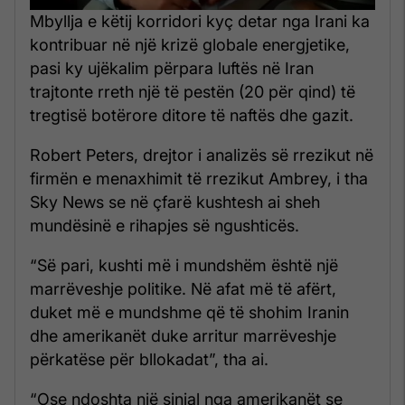
Mbyllja e këtij korridori kyç detar nga Irani ka
kontribuar në një krizë globale energjetike,
pasi ky ujëkalim përpara luftës në Iran
trajtonte rreth një të pestën (20 për qind) të
tregtisë botërore ditore të naftës dhe gazit.
Robert Peters, drejtor i analizës së rrezikut në
firmën e menaxhimit të rrezikut Ambrey, i tha
Sky News se në çfarë kushtesh ai sheh
mundësinë e rihapjes së ngushticës.
“Së pari, kushti më i mundshëm është një
marrëveshje politike. Në afat më të afërt,
duket më e mundshme që të shohim Iranin
dhe amerikanët duke arritur marrëveshje
përkatëse për bllokadat”, tha ai.
“Ose ndoshta një sinjal nga amerikanët se