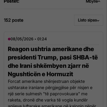
Postet:
Mbylle
152 poste
Listo sipas
08/05/2026 • 01:24
Reagon ushtria amerikane dhe
presidenti Trump, pasi SHBA-të
dhe Irani shkëmbyen zjarr në
Ngushticën e Hormuzit
Forcat amerikane shënjestruan objekte
ushtarake iraniane përgjegjëse për nisjen e
një serie sulmesh "të paprovokuara" me
raketa, dronë dhe varka të vogla kundër
anijeve luftarake amerikane që kalonin nëpër