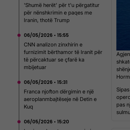
'Shumë herët' për t'u përgatitur
për nënshkrimin e paqes me
Iranin, thotë Trump
06/05/2026 • 15:55
CNN analizon zinxhirin e
furnizimit bërthamor të Iranit për
Agjen
të përcaktuar se çfarë ka
shkat
mbijetuar
shënj
Hormu
06/05/2026 • 15:31
Sipas
Franca njofton dërgimin e një
opero
aeroplanmbajtëseje në Detin e
pas n
Kuq
sulmua
06/05/2026 • 15:20