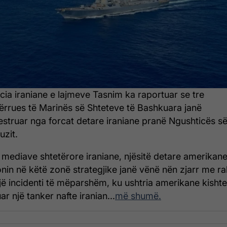
cia iraniane e lajmeve Tasnim ka raportuar se tre
ërrues të Marinës së Shteteve të Bashkuara janë
estruar nga forcat detare iraniane pranë Ngushticës s
zit.
 mediave shtetërore iraniane, njësitë detare amerikan
nin në këtë zonë strategjike janë vënë nën zjarr me r
jë incidenti të mëparshëm, ku ushtria amerikane kishte
r një tanker nafte iranian...
më shumë.