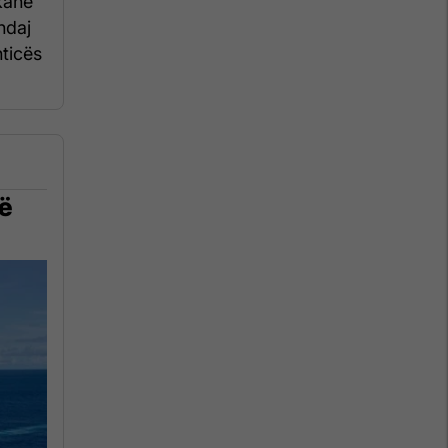
kanë
ndaj
hticës
në