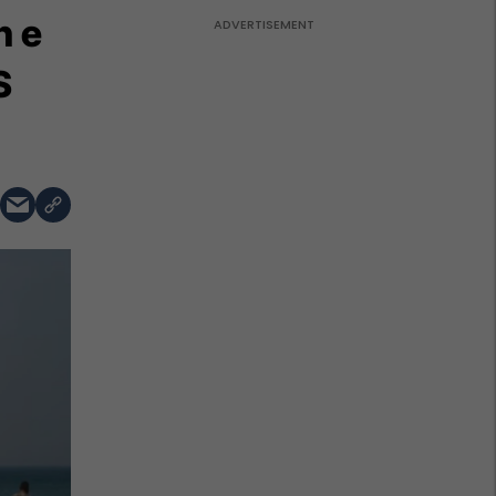
n e
S