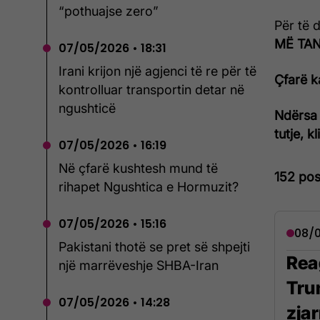
“pothuajse zero”
Për të 
MË TANI
07/05/2026 • 18:31
Irani krijon një agjenci të re për të
Çfarë k
kontrolluar transportin detar në
ngushticë
Ndërsa 
tutje, k
07/05/2026 • 16:19
Në çfarë kushtesh mund të
152 pos
rihapet Ngushtica e Hormuzit?
07/05/2026 • 15:16
08/0
Pakistani thotë se pret së shpejti
Rea
një marrëveshje SHBA-Iran
Tru
07/05/2026 • 14:28
zja