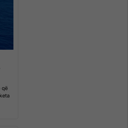
ë
e që
aketa