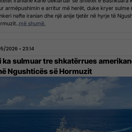
itetet iraniane kanë deklaruar se Shtetet e Bashkuara 
ur armëpushimin e arritur më herët, duke kryer sulme 
nkeri nafte iranian dhe një anije tjetër në hyrje të Ngus
rmuzit..
më shumë.
5/2026 • 23:14
ni ka sulmuar tre shkatërrues amerika
në Ngushticës së Hormuzit