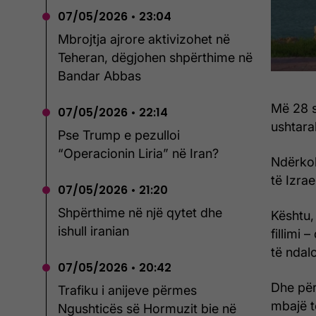
07/05/2026 • 23:04
Mbrojtja ajrore aktivizohet në
Teheran, dëgjohen shpërthime në
Bandar Abbas
Më 28 s
07/05/2026 • 22:14
ushtarak
Pse Trump e pezulloi
“Operacionin Liria” në Iran?
Ndërkoh
të Izra
07/05/2026 • 21:20
Shpërthime në një qytet dhe
Kështu,
ishull iranian
fillimi
të ndal
07/05/2026 • 20:42
Dhe për
Trafiku i anijeve përmes
mbajë 
Ngushticës së Hormuzit bie në