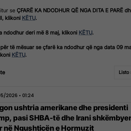
ditur se
ÇFARË KA NDODHUR QË NGA DITA E PARË dh
, klikoni
KËTU
.
a ndodhur deri më 8 maj, klikoni
KËTU
.
për të mësuar se çfarë ka ndodhur që nga data 09 ma
likoni
KËTU
.
te
Listo
5/2026 • 01:24
gon ushtria amerikane dhe presidenti
mp, pasi SHBA-të dhe Irani shkëmbye
rr në Ngushticën e Hormuzit