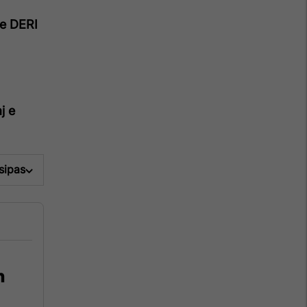
e DERI
j e
 sipas
n