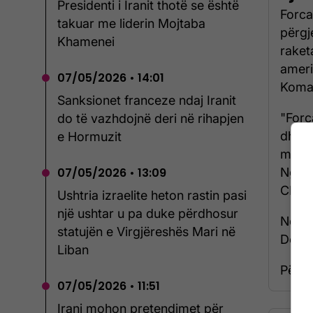
Presidenti i Iranit thotë se është
Forca
takuar me liderin Mojtaba
përgj
Khamenei
raket
ameri
07/05/2026 • 14:01
Koman
Sanksionet franceze ndaj Iranit
"Forc
do të vazhdojnë deri në rihapjen
dhe u
e Hormuzit
me ra
Ngush
07/05/2026 • 13:09
CENTC
Ushtria izraelite heton rastin pasi
një ushtar u pa duke përdhosur
Ndërk
statujën e Virgjëreshës Mari në
Dona
Liban
Për të
07/05/2026 • 11:51
Irani mohon pretendimet për