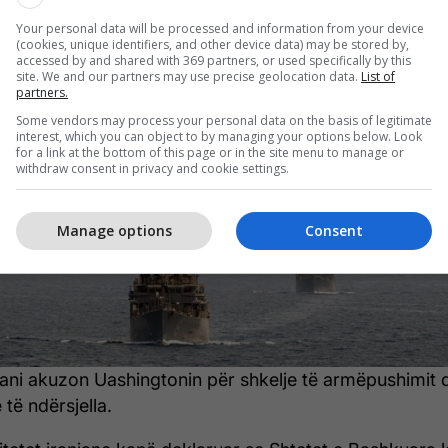
5/2026 • 23:36
Your personal data will be processed and information from your device
(cookies, unique identifiers, and other device data) may be stored by,
ni akuzon SHBA-në për shkelje të
accessed by and shared with 369 partners, or used specifically by this
site. We and our partners may use precise geolocation data.
List of
partners.
ëpushimit
Some vendors may process your personal data on the basis of legitimate
interest, which you can object to by managing your options below. Look
for a link at the bottom of this page or in the site menu to manage or
withdraw consent in privacy and cookie settings.
Manage options
Consent
ani akuzon Uashingtonin për shkelje të armëpushimit 
 të ndërsjella.