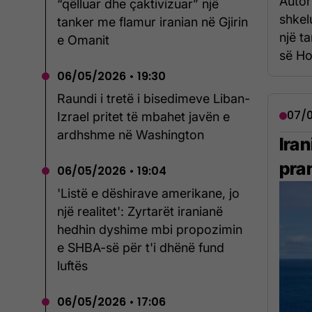
Autor
“qëlluar dhe çaktivizuar” një
shkel
tanker me flamur iranian në Gjirin
një ta
e Omanit
së Ho
06/05/2026 • 19:30
Raundi i tretë i bisedimeve Liban-
07/0
Izrael pritet të mbahet javën e
ardhshme në Washington
Ira
pra
06/05/2026 • 19:04
'Listë e dëshirave amerikane, jo
një realitet': Zyrtarët iranianë
hedhin dyshime mbi propozimin
e SHBA-së për t'i dhënë fund
luftës
06/05/2026 • 17:06