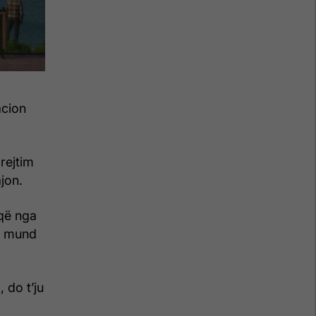
acion
rejtim
jon.
që nga
që mund
 do t’ju