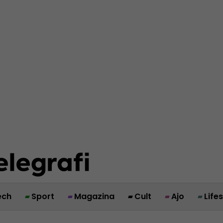
ech
Sport
Magazina
Cult
Ajo
Life