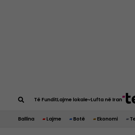
Të Fundit
Lajme lokale
Lufta në Iran
Ballina
Lajme
Botë
Ekonomi
T