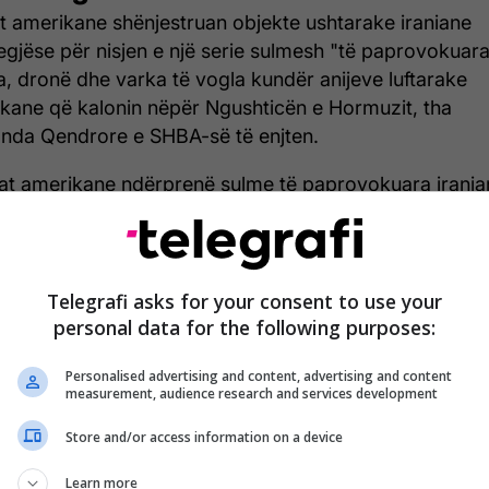
t amerikane shënjestruan objekte ushtarake iraniane
egjëse për nisjen e një serie sulmesh "të paprovokuar
a, dronë dhe varka të vogla kundër anijeve luftarake
kane që kalonin nëpër Ngushticën e Hormuzit, tha
da Qendrore e SHBA-së të enjten.
at amerikane ndërprenë sulme të paprovokuara irania
 përgjigjën me sulme vetëmbrojtëse ndërsa shkatërrue
keta të drejtuara të Marinës Amerikane kaluan nëpër
ticën e Hormuzit në Gjirin e Omanit, më 7 maj", tha
OM në një njoftim për shtyp, përcjell Telegrafi.
Telegrafi asks for your consent to use your
personal data for the following purposes:
ohë ka ardhur edhe një reagim nga presidenti amerik
ld Trump.
Personalised advertising and content, advertising and content
measurement, audience research and services development
 lexuar lajmin e plotë, klikoni
KËTU
.
Store and/or access information on a device
Learn more