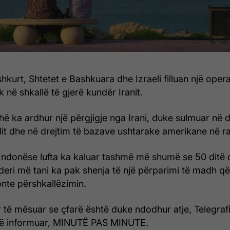
hkurt, Shtetet e Bashkuara dhe Izraeli filluan një oper
 në shkallë të gjerë kundër Iranit.
ë ka ardhur një përgjigje nga Irani, duke sulmuar në d
elit dhe në drejtim të bazave ushtarake amerikane në ra
 ndonëse lufta ka kaluar tashmë më shumë se 50 ditë 
 – deri më tani ka pak shenja të një përparimi të madh 
onte përshkallëzimin.
 të mësuar se çfarë është duke ndodhur atje, Telegrafi,
të informuar, MINUTË PAS MINUTE.