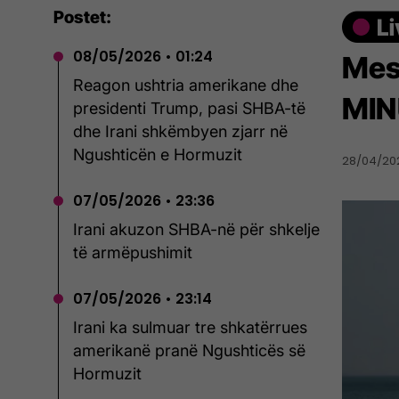
Postet:
08/05/2026 • 01:24
Mes
Reagon ushtria amerikane dhe
MIN
presidenti Trump, pasi SHBA-të
dhe Irani shkëmbyen zjarr në
Ngushticën e Hormuzit
28/04/202
07/05/2026 • 23:36
Irani akuzon SHBA-në për shkelje
të armëpushimit
07/05/2026 • 23:14
Irani ka sulmuar tre shkatërrues
amerikanë pranë Ngushticës së
Hormuzit