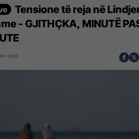
Tensione të reja në Lindje
me - GJITHÇKA, MINUTË PA
UTE
6 • 08:23