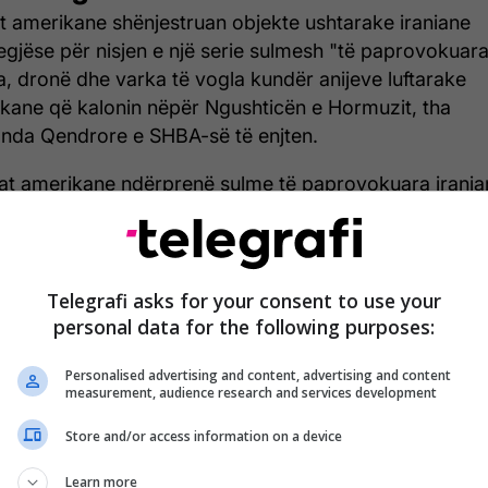
t amerikane shënjestruan objekte ushtarake iraniane
egjëse për nisjen e një serie sulmesh "të paprovokuar
a, dronë dhe varka të vogla kundër anijeve luftarake
kane që kalonin nëpër Ngushticën e Hormuzit, tha
da Qendrore e SHBA-së të enjten.
at amerikane ndërprenë sulme të paprovokuara irania
 përgjigjën me sulme vetëmbrojtëse ndërsa shkatërrue
keta të drejtuara të Marinës Amerikane kaluan nëpër
ticën e Hormuzit në Gjirin e Omanit, më 7 maj", tha
OM në një njoftim për shtyp, përcjell Telegrafi.
Telegrafi asks for your consent to use your
personal data for the following purposes:
ohë ka ardhur edhe një reagim nga presidenti amerik
ld Trump.
Personalised advertising and content, advertising and content
measurement, audience research and services development
 lexuar lajmin e plotë, klikoni
KËTU
.
Store and/or access information on a device
Learn more