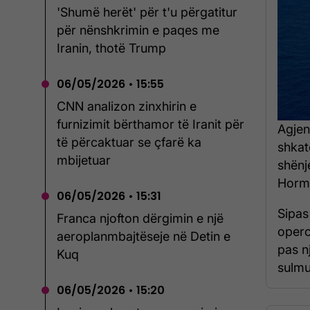
'Shumë herët' për t'u përgatitur
për nënshkrimin e paqes me
Iranin, thotë Trump
06/05/2026 • 15:55
CNN analizon zinxhirin e
furnizimit bërthamor të Iranit për
Agjen
të përcaktuar se çfarë ka
shkat
mbijetuar
shënj
Hormu
06/05/2026 • 15:31
Sipas
Franca njofton dërgimin e një
opero
aeroplanmbajtëseje në Detin e
pas n
Kuq
sulmua
06/05/2026 • 15:20