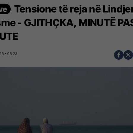
Tensione të reja në Lindje
me - GJITHÇKA, MINUTË PA
UTE
6 • 08:23