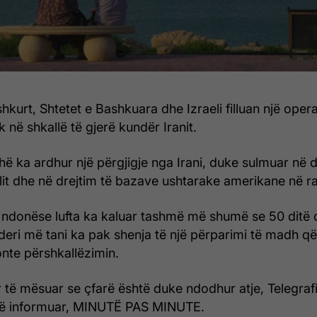
hkurt, Shtetet e Bashkuara dhe Izraeli filluan një oper
 në shkallë të gjerë kundër Iranit.
ë ka ardhur një përgjigje nga Irani, duke sulmuar në d
elit dhe në drejtim të bazave ushtarake amerikane në ra
 ndonëse lufta ka kaluar tashmë më shumë se 50 ditë 
 – deri më tani ka pak shenja të një përparimi të madh 
onte përshkallëzimin.
 të mësuar se çfarë është duke ndodhur atje, Telegrafi,
të informuar, MINUTË PAS MINUTE.