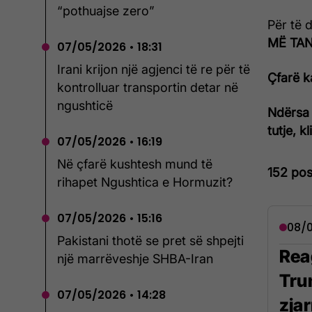
“pothuajse zero”
Për të 
MË TANI
07/05/2026 • 18:31
Irani krijon një agjenci të re për të
Çfarë k
kontrolluar transportin detar në
ngushticë
Ndërsa 
tutje, k
07/05/2026 • 16:19
Në çfarë kushtesh mund të
152 pos
rihapet Ngushtica e Hormuzit?
07/05/2026 • 15:16
08/0
Pakistani thotë se pret së shpejti
Rea
një marrëveshje SHBA-Iran
Tru
07/05/2026 • 14:28
zja