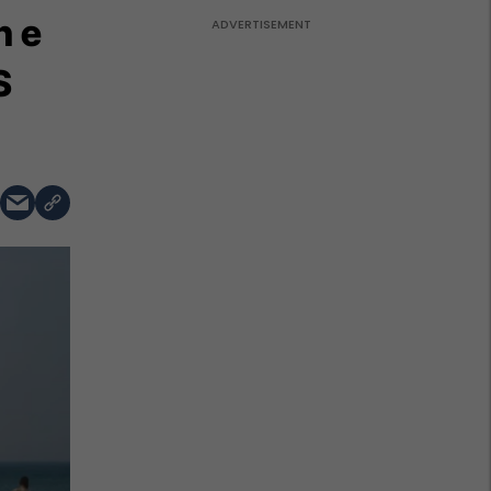
n e
S