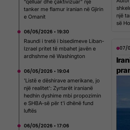
Autor
“qëlluar dhe çaktivizuar” një
shkel
tanker me flamur iranian në Gjirin
një ta
e Omanit
së Ho
06/05/2026 • 19:30
Raundi i tretë i bisedimeve Liban-
07/0
Izrael pritet të mbahet javën e
ardhshme në Washington
Ira
pra
06/05/2026 • 19:04
'Listë e dëshirave amerikane, jo
një realitet': Zyrtarët iranianë
hedhin dyshime mbi propozimin
e SHBA-së për t'i dhënë fund
luftës
06/05/2026 • 17:06