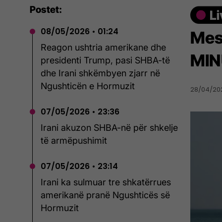
Postet:
08/05/2026 • 01:24
Mes
Reagon ushtria amerikane dhe
MIN
presidenti Trump, pasi SHBA-të
dhe Irani shkëmbyen zjarr në
Ngushticën e Hormuzit
28/04/202
07/05/2026 • 23:36
Irani akuzon SHBA-në për shkelje
të armëpushimit
07/05/2026 • 23:14
Irani ka sulmuar tre shkatërrues
amerikanë pranë Ngushticës së
Hormuzit