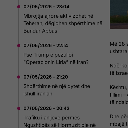
07/05/2026 • 23:04
Mbrojtja ajrore aktivizohet në
Teheran, dëgjohen shpërthime në
Bandar Abbas
Më 28 s
07/05/2026 • 22:14
ushtarak
Pse Trump e pezulloi
“Operacionin Liria” në Iran?
Ndërkoh
të Izra
07/05/2026 • 21:20
Shpërthime në një qytet dhe
Kështu,
ishull iranian
fillimi
të ndal
07/05/2026 • 20:42
Dhe për
Trafiku i anijeve përmes
mbajë 
Ngushticës së Hormuzit bie në