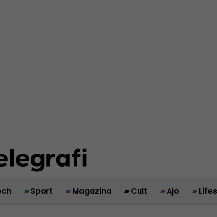
ech
Sport
Magazina
Cult
Ajo
Life