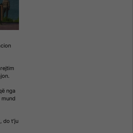
acion
rejtim
jon.
që nga
që mund
 do t’ju