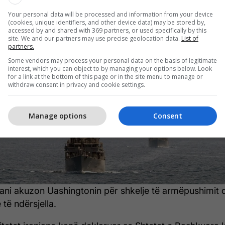
5/2026 • 23:36
Your personal data will be processed and information from your device
(cookies, unique identifiers, and other device data) may be stored by,
ni akuzon SHBA-në për shkelje të
accessed by and shared with 369 partners, or used specifically by this
site. We and our partners may use precise geolocation data.
List of
partners.
ëpushimit
Some vendors may process your personal data on the basis of legitimate
interest, which you can object to by managing your options below. Look
for a link at the bottom of this page or in the site menu to manage or
withdraw consent in privacy and cookie settings.
Manage options
Consent
ani akuzon Uashingtonin për shkelje të armëpushimit 
 të ndërsjella.