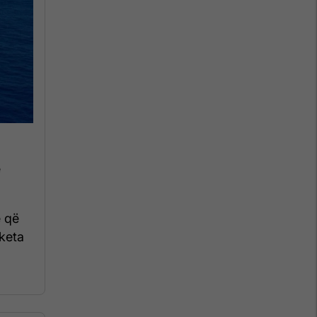
ë
e që
aketa