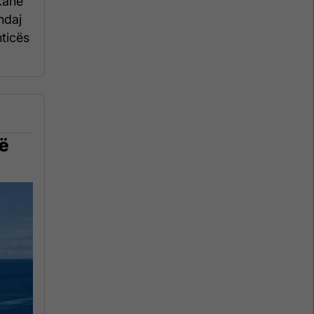
kanë
ndaj
hticës
në