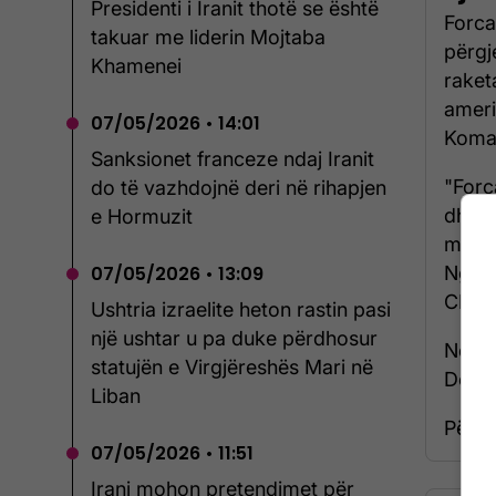
Presidenti i Iranit thotë se është
Forca
takuar me liderin Mojtaba
përgj
Khamenei
raket
ameri
07/05/2026 • 14:01
Koman
Sanksionet franceze ndaj Iranit
"Forc
do të vazhdojnë deri në rihapjen
dhe u
e Hormuzit
me ra
Ngush
07/05/2026 • 13:09
CENTC
Ushtria izraelite heton rastin pasi
një ushtar u pa duke përdhosur
Ndërk
statujën e Virgjëreshës Mari në
Dona
Liban
Për të
07/05/2026 • 11:51
Irani mohon pretendimet për