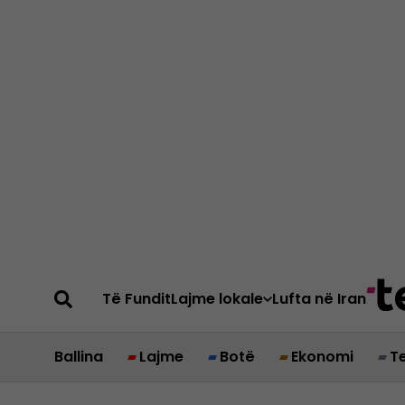
Të Fundit
Lajme lokale
Lufta në Iran
Ballina
Lajme
Botë
Ekonomi
T