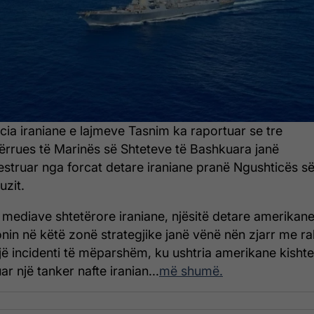
cia iraniane e lajmeve Tasnim ka raportuar se tre
ërrues të Marinës së Shteteve të Bashkuara janë
estruar nga forcat detare iraniane pranë Ngushticës s
zit.
 mediave shtetërore iraniane, njësitë detare amerikan
nin në këtë zonë strategjike janë vënë nën zjarr me r
jë incidenti të mëparshëm, ku ushtria amerikane kishte
r një tanker nafte iranian...
më shumë.