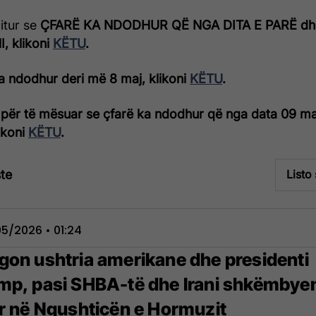
ditur se
ÇFARË KA NDODHUR QË NGA DITA E PARË dh
, klikoni
KËTU
.
a ndodhur deri më 8 maj, klikoni
KËTU
.
për të mësuar se çfarë ka ndodhur që nga data 09 ma
likoni
KËTU
.
te
Listo
5/2026 • 01:24
gon ushtria amerikane dhe presidenti
mp, pasi SHBA-të dhe Irani shkëmbye
rr në Ngushticën e Hormuzit