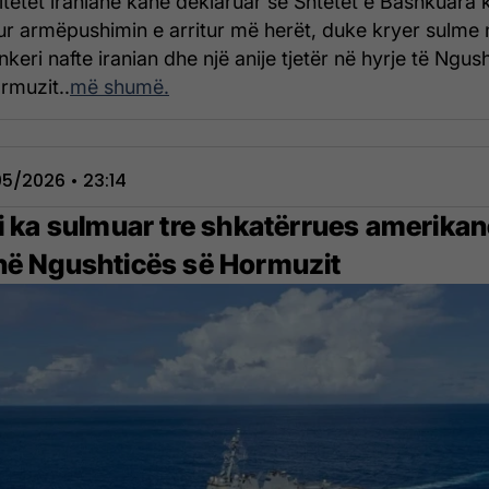
itetet iraniane kanë deklaruar se Shtetet e Bashkuara 
ur armëpushimin e arritur më herët, duke kryer sulme 
nkeri nafte iranian dhe një anije tjetër në hyrje të Ngus
rmuzit..
më shumë.
5/2026 • 23:14
ni ka sulmuar tre shkatërrues amerika
në Ngushticës së Hormuzit