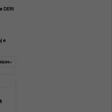
e DERI
j e
 sipas
n