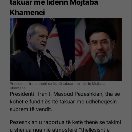
takuar me liderin Mojtaba
Khamenei
Presidenti i Iranit thotë se është takuar me liderin Mojtaba
Khamenei
Presidenti i Iranit, Masoud Pezeshkian, tha se
kohët e fundit është takuar me udhëheqësin
suprem të vendit.
Pezeshkian u raportua të ketë thënë se takimi
u shënua nga një atmosferë “thellësisht e