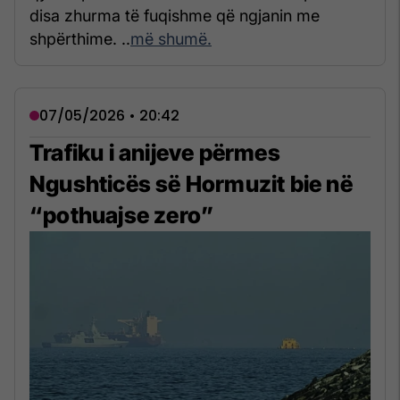
disa zhurma të fuqishme që ngjanin me
shpërthime. ..
më shumë.
07/05/2026 • 20:42
Trafiku i anijeve përmes
Ngushticës së Hormuzit bie në
“pothuajse zero”