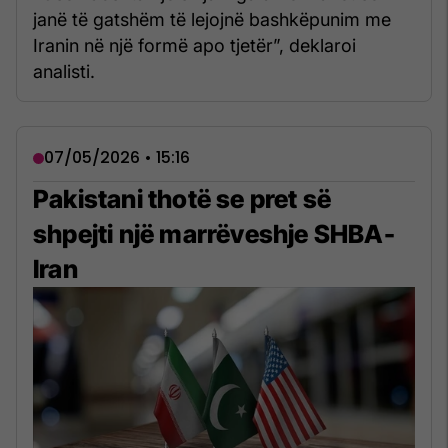
janë të gatshëm të lejojnë bashkëpunim me
Iranin në një formë apo tjetër”, deklaroi
analisti.
07/05/2026 • 15:16
Pakistani thotë se pret së
shpejti një marrëveshje SHBA-
Iran