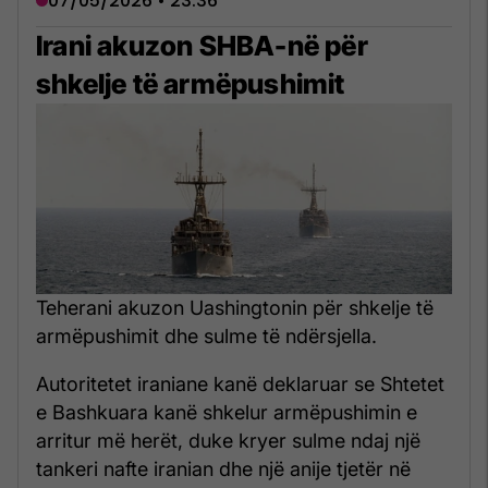
07/05/2026 • 23:36
Irani akuzon SHBA-në për
shkelje të armëpushimit
Teherani akuzon Uashingtonin për shkelje të
armëpushimit dhe sulme të ndërsjella.
Autoritetet iraniane kanë deklaruar se Shtetet
e Bashkuara kanë shkelur armëpushimin e
arritur më herët, duke kryer sulme ndaj një
tankeri nafte iranian dhe një anije tjetër në