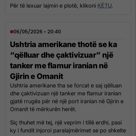
Për të lexuar lajmin e plotë, klikoni
KËTU
.
06/05/2026 • 20:40
Ushtria amerikane thotë se ka
“qëlluar dhe çaktivizuar” një
tanker me flamur iranian në
Gjirin e Omanit
Ushtria amerikane tha se forcat e saj qëlluan
dhe çaktivizuan një tanker me flamur iranian
gjatë rrugës për në një port iranian në Gjirin e
Omanit të mërkurën herët.
Siç thuhet më tej, një veprim i tillë erdhi, pasi
ky i fundit injoroi paralajmërimet se po shkelte