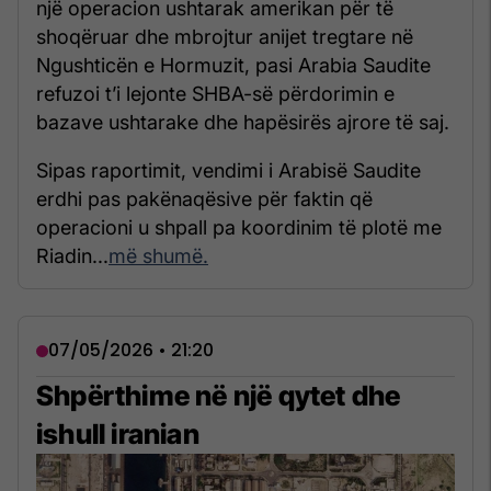
një operacion ushtarak amerikan për të
shoqëruar dhe mbrojtur anijet tregtare në
Ngushticën e Hormuzit, pasi Arabia Saudite
refuzoi t’i lejonte SHBA-së përdorimin e
bazave ushtarake dhe hapësirës ajrore të saj.
Sipas raportimit, vendimi i Arabisë Saudite
erdhi pas pakënaqësive për faktin që
operacioni u shpall pa koordinim të plotë me
Riadin...
më shumë.
07/05/2026 • 21:20
Shpërthime në një qytet dhe
ishull iranian