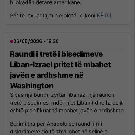
bllokadën detare amerikane.
Për të lexuar lajmin e plotë, klikoni
KËTU
.
06/05/2026 • 19:30
Raundi i tretë i bisedimeve
Liban-Izrael pritet të mbahet
javën e ardhshme në
Washington
Sipas një burimi zyrtar libanez, një raund i
tretë bisedimesh ndërmjet Libanit dhe Izraelit
është planifikuar të mbahet javën e ardhshme.
Burimi tha për Anadolu se raundi i ri i
diskutimeve do të zhvillohet në selinë e