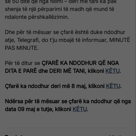
se 50 ditë që nga fillimi – deri më tani ka pak
shenja të një përparimi të madh që mund të
ndalonte përshkallëzimin.
Dhe për të mësuar se çfarë është duke ndodhur
atje, Telegrafi, do t’ju mbajë të informuar, MINUTË
PAS MINUTE.
Për të ditur se
ÇFARË KA NDODHUR QË NGA
DITA E PARË dhe DERI MË TANI, klikoni
KËTU
.
Çfarë ka ndodhur deri më 8 maj, klikoni
KËTU
.
Ndërsa për të mësuar se çfarë ka ndodhur që nga
data 09 maj e tutje, klikoni
KËTU
.