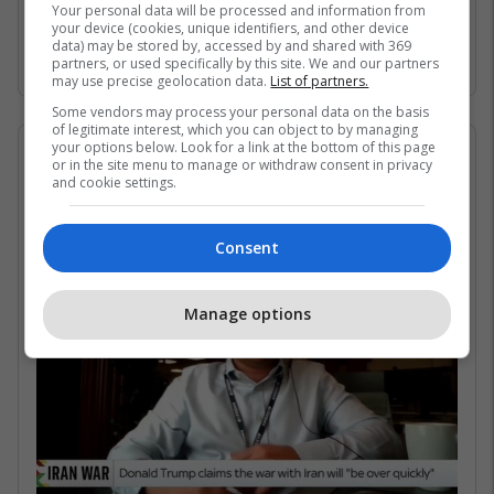
Gjirin Persik dhe nuk janë në gjendje të arrijnë
Your personal data will be processed and information from
your device (cookies, unique identifiers, and other device
në det të hapur për shkak të bllokadës
data) may be stored by, accessed by and shared with 369
iraniane. /Telegrafi/
partners, or used specifically by this site. We and our partners
may use precise geolocation data.
List of partners.
Some vendors may process your personal data on the basis
of legitimate interest, which you can object to by managing
your options below. Look for a link at the bottom of this page
07/05/2026 • 16:19
or in the site menu to manage or withdraw consent in privacy
and cookie settings.
Në çfarë kushtesh mund të
rihapet Ngushtica e Hormuzit?
Consent
Manage options