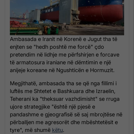
Ambasada e Iranit në Korenë e Jugut tha të
enjten se "hedh poshtë me forcë" çdo
pretendim në lidhje me përfshirjen e forcave
të armatosura iraniane në dëmtimin e një
anijeje koreane në Ngushticën e Hormuzit.
Megjithatë, ambasada tha se që nga fillimi i
luftës me Shtetet e Bashkuara dhe Izraelin,
Teherani ka "theksuar vazhdimisht" se rruga
ujore strategjike "është një pjesë e
pandashme e gjeografisë së saj mbrojtëse në
përballjen me agresorët dhe mbështetësit e
tyre", më shumë
këtu
.