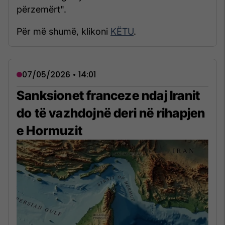
përzemërt".
Për më shumë, klikoni
KËTU
.
07/05/2026 • 14:01
Sanksionet franceze ndaj Iranit
do të vazhdojnë deri në rihapjen
e Hormuzit