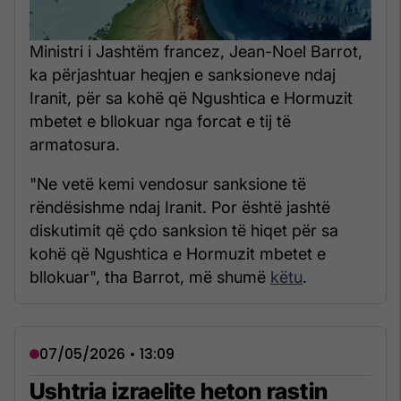
Ministri i Jashtëm francez, Jean-Noel Barrot,
ka përjashtuar heqjen e sanksioneve ndaj
Iranit, për sa kohë që Ngushtica e Hormuzit
mbetet e bllokuar nga forcat e tij të
armatosura.
"Ne vetë kemi vendosur sanksione të
rëndësishme ndaj Iranit. Por është jashtë
diskutimit që çdo sanksion të hiqet për sa
kohë që Ngushtica e Hormuzit mbetet e
bllokuar", tha Barrot, më shumë
këtu
.
07/05/2026 • 13:09
Ushtria izraelite heton rastin