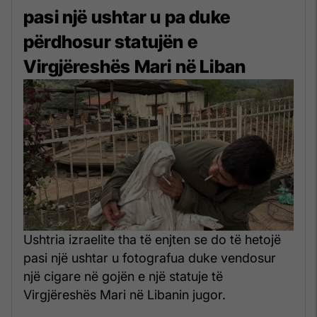
pasi një ushtar u pa duke
përdhosur statujën e
Virgjëreshës Mari në Liban
Ushtria izraelite tha të enjten se do të hetojë
pasi një ushtar u fotografua duke vendosur
një cigare në gojën e një statuje të
Virgjëreshës Mari në Libanin jugor.