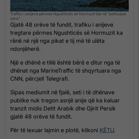
Trafiku i anijeve përmes Ngushticës së Hormuzit bie në “pothuajse
zero”
Gjatë 48 orëve të fundit, trafiku i anijeve
tregtare përmes Ngushticës së Hormuzit ka
rënë në një nga pikat e tij më të ulëta
ndonjëherë.
Një e dhënë e tillë është bërë e ditur nga të
dhënat nga MarineTraffic të shqyrtuara nga
CNN, përcjell Telegrafi.
Sipas mediumit në fjalë, seti i të dhënave
publike nuk tregon asnjë anije që ka kaluar
tranzit midis Detit Arabik dhe Gjirit Persik
gjatë 48 orëve të fundit.
Për të lexuar lajmin e plotë, klikoni
KËTU
.