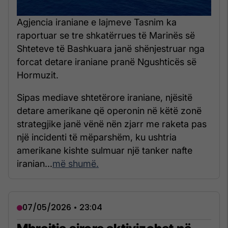
Agjencia iraniane e lajmeve Tasnim ka
raportuar se tre shkatërrues të Marinës së
Shteteve të Bashkuara janë shënjestruar nga
forcat detare iraniane pranë Ngushticës së
Hormuzit.
Sipas mediave shtetërore iraniane, njësitë
detare amerikane që operonin në këtë zonë
strategjike janë vënë nën zjarr me raketa pas
një incidenti të mëparshëm, ku ushtria
amerikane kishte sulmuar një tanker nafte
iranian...
më shumë.
07/05/2026 • 23:04