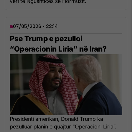
veri të Ngushticës së Hormuzit.
07/05/2026 • 22:14
Pse Trump e pezulloi
“Operacionin Liria” në Iran?
Presidenti amerikan, Donald Trump ka
pezulluar planin e quajtur “Operacioni Liria”,