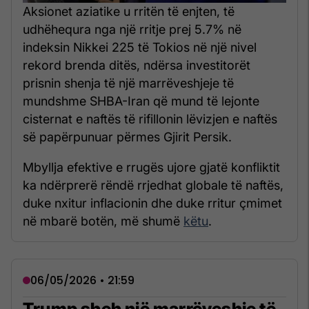
Aksionet aziatike u rritën të enjten, të
udhëhequra nga një rritje prej 5.7% në
indeksin Nikkei 225 të Tokios në një nivel
rekord brenda ditës, ndërsa investitorët
prisnin shenja të një marrëveshjeje të
mundshme SHBA-Iran që mund të lejonte
cisternat e naftës të rifillonin lëvizjen e naftës
së papërpunuar përmes Gjirit Persik.
Mbyllja efektive e rrugës ujore gjatë konfliktit
ka ndërprerë rëndë rrjedhat globale të naftës,
duke nxitur inflacionin dhe duke rritur çmimet
në mbarë botën, më shumë
këtu
.
06/05/2026 • 21:59
Trump sheh një marrëveshje të