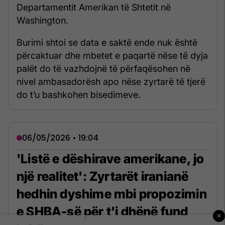
Departamentit Amerikan të Shtetit në
Washington.
Burimi shtoi se data e saktë ende nuk është
përcaktuar dhe mbetet e paqartë nëse të dyja
palët do të vazhdojnë të përfaqësohen në
nivel ambasadorësh apo nëse zyrtarë të tjerë
do t’u bashkohen bisedimeve.
06/05/2026 • 19:04
'Listë e dëshirave amerikane, jo
një realitet': Zyrtarët iranianë
hedhin dyshime mbi propozimin
e SHBA-së për t'i dhënë fund
×