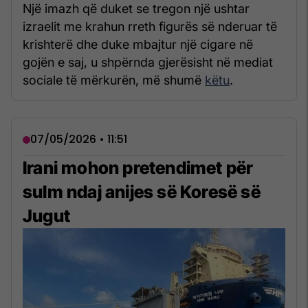
Një imazh që duket se tregon një ushtar
izraelit me krahun rreth figurës së nderuar të
krishterë dhe duke mbajtur një cigare në
gojën e saj, u shpërnda gjerësisht në mediat
sociale të mërkurën, më shumë
këtu
.
07/05/2026 • 11:51
Irani mohon pretendimet për
sulm ndaj anijes së Koresë së
Jugut