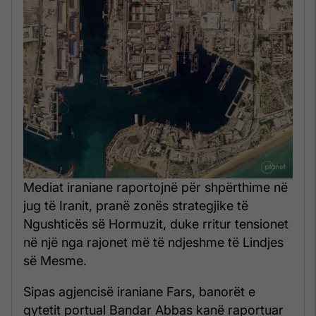
Mediat iraniane raportojnë për shpërthime në
jug të Iranit, pranë zonës strategjike të
Ngushticës së Hormuzit, duke rritur tensionet
në një nga rajonet më të ndjeshme të Lindjes
së Mesme.
Sipas agjencisë iraniane Fars, banorët e
qytetit portual Bandar Abbas kanë raportuar