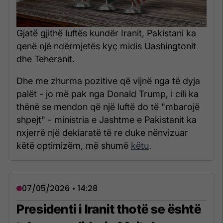
Gjatë gjithë luftës kundër Iranit, Pakistani ka
qenë një ndërmjetës kyç midis Uashingtonit
dhe Teheranit.
Dhe me zhurma pozitive që vijnë nga të dyja
palët - jo më pak nga Donald Trump, i cili ka
thënë se mendon që një luftë do të "mbarojë
shpejt" - ministria e Jashtme e Pakistanit ka
nxjerrë një deklaratë të re duke nënvizuar
këtë optimizëm, më shumë
këtu
.
07/05/2026 • 14:28
Presidenti i Iranit thotë se është