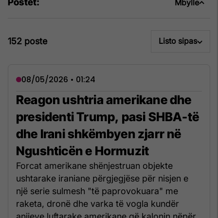
Postet:
Mbylle
152 poste
Listo sipas
08/05/2026 • 01:24
Reagon ushtria amerikane dhe
presidenti Trump, pasi SHBA-të
dhe Irani shkëmbyen zjarr në
Ngushticën e Hormuzit
Forcat amerikane shënjestruan objekte
ushtarake iraniane përgjegjëse për nisjen e
një serie sulmesh "të paprovokuara" me
raketa, dronë dhe varka të vogla kundër
anijeve luftarake amerikane që kalonin nëpër