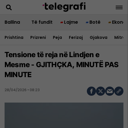
Ballina
Të fundit
Lajme
Botë
Ekono
Prishtina
Prizreni
Peja
Ferizaj
Gjakova
Mitrov
Tensione të reja në Lindjen e
Mesme - GJITHÇKA, MINUTË PAS
MINUTE
28/04/2026 • 08:23