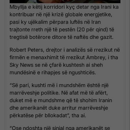
Mbyllja e këtij korridori kyç detar nga Irani ka
kontribuar në një krizë globale energjetike,
pasi ky ujëkalim përpara luftës në Iran
trajtonte rreth një të pestën (20 për qind) të
tregtisë botërore ditore të naftës dhe gazit.
Robert Peters, drejtor i analizës së rrezikut në
firmën e menaxhimit të rrezikut Ambrey, i tha
Sky News se në çfarë kushtesh ai sheh
mundësinë e rihapjes së ngushticës.
“Së pari, kushti më i mundshëm është një
marrëveshje politike. Në afat më të afërt,
duket më e mundshme që të shohim Iranin
dhe amerikanët duke arritur marrëveshje
përkatëse për bllokadat”, tha ai.
“Ose ndoshta një sinjal nga amerikanët se