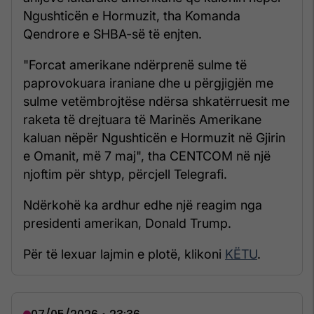
Ngushticën e Hormuzit, tha Komanda
Qendrore e SHBA-së të enjten.
"Forcat amerikane ndërprenë sulme të
paprovokuara iraniane dhe u përgjigjën me
sulme vetëmbrojtëse ndërsa shkatërruesit me
raketa të drejtuara të Marinës Amerikane
kaluan nëpër Ngushticën e Hormuzit në Gjirin
e Omanit, më 7 maj", tha CENTCOM në një
njoftim për shtyp, përcjell Telegrafi.
Ndërkohë ka ardhur edhe një reagim nga
presidenti amerikan, Donald Trump.
Për të lexuar lajmin e plotë, klikoni
KËTU
.