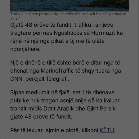
Trafiku i anijeve përmes Ngushticës së Hormuzit bie në “pothuajse
zero”
Gjatë 48 orëve të fundit, trafiku i anijeve
tregtare përmes Ngushticës së Hormuzit ka
rënë në një nga pikat e tij më të ulëta
ndonjëherë.
Një e dhënë e tillë është bërë e ditur nga të
dhënat nga MarineTraffic të shqyrtuara nga
CNN, përcjell Telegrafi.
Sipas mediumit në fjalë, seti i të dhënave
publike nuk tregon asnjë anije që ka kaluar
tranzit midis Detit Arabik dhe Gjirit Persik
gjatë 48 orëve të fundit.
Për të lexuar lajmin e plotë, klikoni
KËTU
.