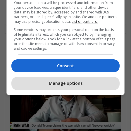
Gjirin Persik dhe nuk janë në gjendje të arrijnë
Your personal data will be processed and information from
your device (cookies, unique identifiers, and other device
në det të hapur për shkak të bllokadës
data) may be stored by, accessed by and shared with 369
iraniane. /Telegrafi/
partners, or used specifically by this site. We and our partners
may use precise geolocation data.
List of partners.
Some vendors may process your personal data on the basis
of legitimate interest, which you can object to by managing
your options below. Look for a link at the bottom of this page
07/05/2026 • 16:19
or in the site menu to manage or withdraw consent in privacy
and cookie settings.
Në çfarë kushtesh mund të
rihapet Ngushtica e Hormuzit?
Consent
Manage options