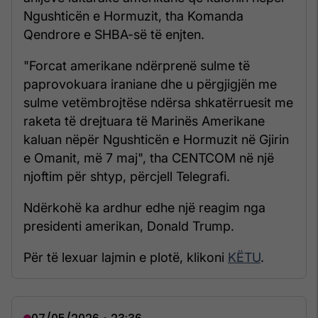
Ngushticën e Hormuzit, tha Komanda
Qendrore e SHBA-së të enjten.
"Forcat amerikane ndërprenë sulme të
paprovokuara iraniane dhe u përgjigjën me
sulme vetëmbrojtëse ndërsa shkatërruesit me
raketa të drejtuara të Marinës Amerikane
kaluan nëpër Ngushticën e Hormuzit në Gjirin
e Omanit, më 7 maj", tha CENTCOM në një
njoftim për shtyp, përcjell Telegrafi.
Ndërkohë ka ardhur edhe një reagim nga
presidenti amerikan, Donald Trump.
Për të lexuar lajmin e plotë, klikoni
KËTU
.