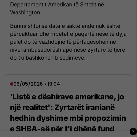
Departamentit Amerikan të Shtetit në
Washington.
Burimi shtoi se data e saktë ende nuk është
përcaktuar dhe mbetet e paqartë nëse të dyja
palët do të vazhdojnë të përfaqësohen në
nivel ambasadorësh apo nëse zyrtarë të tjerë
do t’u bashkohen bisedimeve.
06/05/2026 • 19:04
'Listë e dëshirave amerikane, jo
një realitet': Zyrtarët iranianë
hedhin dyshime mbi propozimin
e SHBA-së për t'i dhënë fund
×