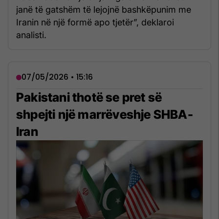
janë të gatshëm të lejojnë bashkëpunim me
Iranin në një formë apo tjetër”, deklaroi
analisti.
07/05/2026 • 15:16
Pakistani thotë se pret së
shpejti një marrëveshje SHBA-
Iran