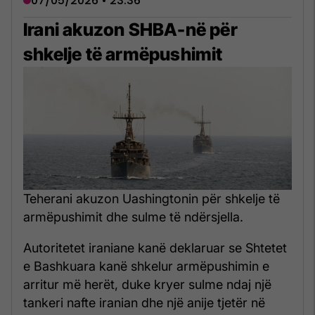
07/05/2026 • 23:36
Irani akuzon SHBA-në për
shkelje të armëpushimit
Teherani akuzon Uashingtonin për shkelje të
armëpushimit dhe sulme të ndërsjella.
Autoritetet iraniane kanë deklaruar se Shtetet
e Bashkuara kanë shkelur armëpushimin e
arritur më herët, duke kryer sulme ndaj një
tankeri nafte iranian dhe një anije tjetër në