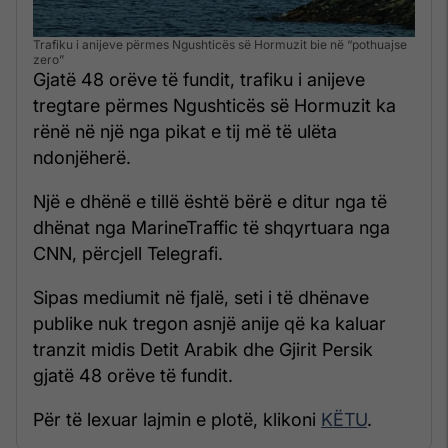
Trafiku i anijeve përmes Ngushticës së Hormuzit bie në “pothuajse
zero”
Gjatë 48 orëve të fundit, trafiku i anijeve
tregtare përmes Ngushticës së Hormuzit ka
rënë në një nga pikat e tij më të ulëta
ndonjëherë.
Një e dhënë e tillë është bërë e ditur nga të
dhënat nga MarineTraffic të shqyrtuara nga
CNN, përcjell Telegrafi.
Sipas mediumit në fjalë, seti i të dhënave
publike nuk tregon asnjë anije që ka kaluar
tranzit midis Detit Arabik dhe Gjirit Persik
gjatë 48 orëve të fundit.
Për të lexuar lajmin e plotë, klikoni
KËTU
.