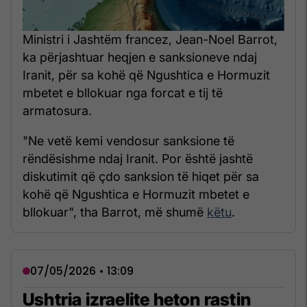
Ministri i Jashtëm francez, Jean-Noel Barrot,
ka përjashtuar heqjen e sanksioneve ndaj
Iranit, për sa kohë që Ngushtica e Hormuzit
mbetet e bllokuar nga forcat e tij të
armatosura.
"Ne vetë kemi vendosur sanksione të
rëndësishme ndaj Iranit. Por është jashtë
diskutimit që çdo sanksion të hiqet për sa
kohë që Ngushtica e Hormuzit mbetet e
bllokuar", tha Barrot, më shumë
këtu
.
07/05/2026 • 13:09
Ushtria izraelite heton rastin