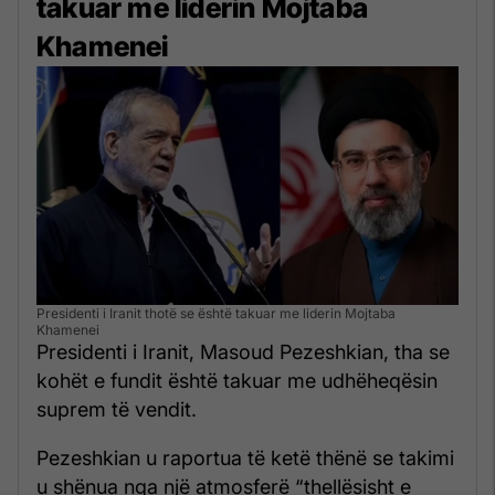
takuar me liderin Mojtaba
Khamenei
Presidenti i Iranit thotë se është takuar me liderin Mojtaba
Khamenei
Presidenti i Iranit, Masoud Pezeshkian, tha se
kohët e fundit është takuar me udhëheqësin
suprem të vendit.
Pezeshkian u raportua të ketë thënë se takimi
u shënua nga një atmosferë “thellësisht e