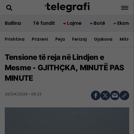
Ballina
Të fundit
Lajme
Botë
Ekono
Prishtina
Prizreni
Peja
Ferizaj
Gjakova
Mitrov
Tensione të reja në Lindjen e
Mesme - GJITHÇKA, MINUTË PAS
MINUTE
28/04/2026 • 08:23