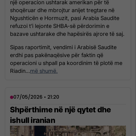
një operacion ushtarak amerikan për të
shoqëruar dhe mbrojtur anijet tregtare në
Ngushticën e Hormuzit, pasi Arabia Saudite
refuzoi t’i lejonte SHBA-së përdorimin e
bazave ushtarake dhe hapësirës ajrore të saj.
Sipas raportimit, vendimi i Arabisë Saudite
erdhi pas pakënaqësive për faktin që
operacioni u shpall pa koordinim të plotë me
Riadin...
më shumë.
07/05/2026 • 21:20
Shpërthime në një qytet dhe
ishull iranian