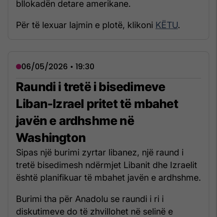
bllokadën detare amerikane.
Për të lexuar lajmin e plotë, klikoni
KËTU
.
06/05/2026 • 19:30
Raundi i tretë i bisedimeve
Liban-Izrael pritet të mbahet
javën e ardhshme në
Washington
Sipas një burimi zyrtar libanez, një raund i
tretë bisedimesh ndërmjet Libanit dhe Izraelit
është planifikuar të mbahet javën e ardhshme.
Burimi tha për Anadolu se raundi i ri i
diskutimeve do të zhvillohet në selinë e