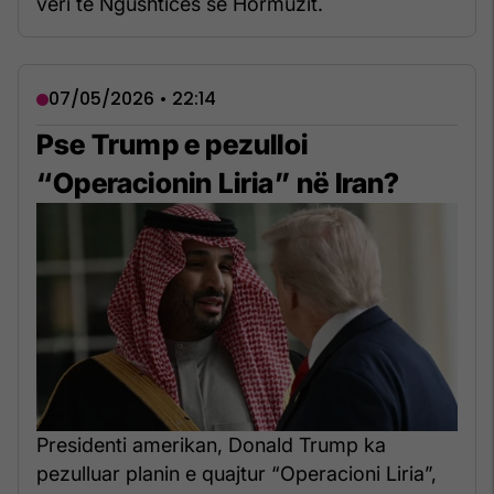
veri të Ngushticës së Hormuzit.
07/05/2026 • 22:14
Pse Trump e pezulloi
“Operacionin Liria” në Iran?
Presidenti amerikan, Donald Trump ka
pezulluar planin e quajtur “Operacioni Liria”,