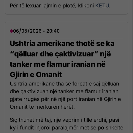
Për të lexuar lajmin e plotë, klikoni
KËTU
.
06/05/2026 • 20:40
Ushtria amerikane thotë se ka
“qëlluar dhe çaktivizuar” një
tanker me flamur iranian në
Gjirin e Omanit
Ushtria amerikane tha se forcat e saj qëlluan
dhe çaktivizuan një tanker me flamur iranian
gjatë rrugës për në një port iranian në Gjirin e
Omanit të mërkurën herët.
Siç thuhet më tej, një veprim i tillë erdhi, pasi
ky i fundit injoroi paralajmërimet se po shkelte