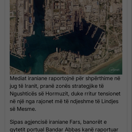
Mediat iraniane raportojnë për shpërthime në
jug të Iranit, pranë zonës strategjike të
Ngushticës së Hormuzit, duke rritur tensionet
në një nga rajonet më të ndjeshme të Lindjes
së Mesme.
Sipas agjencisë iraniane Fars, banorët e
qytetit portual Bandar Abbas kanë raportuar