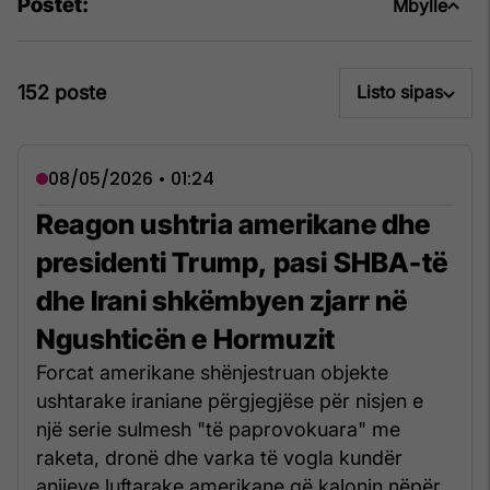
Postet:
Mbylle
152 poste
Listo sipas
08/05/2026 • 01:24
Reagon ushtria amerikane dhe
presidenti Trump, pasi SHBA-të
dhe Irani shkëmbyen zjarr në
Ngushticën e Hormuzit
Forcat amerikane shënjestruan objekte
ushtarake iraniane përgjegjëse për nisjen e
një serie sulmesh "të paprovokuara" me
raketa, dronë dhe varka të vogla kundër
anijeve luftarake amerikane që kalonin nëpër