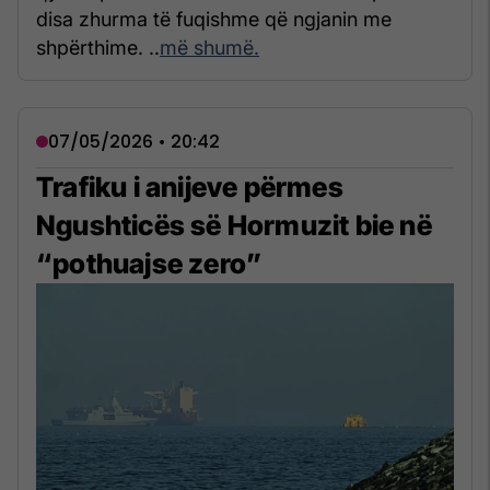
disa zhurma të fuqishme që ngjanin me
shpërthime. ..
më shumë.
07/05/2026 • 20:42
Trafiku i anijeve përmes
Ngushticës së Hormuzit bie në
“pothuajse zero”