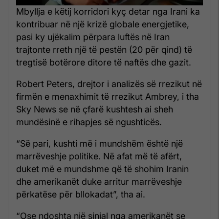
Mbyllja e këtij korridori kyç detar nga Irani ka
kontribuar në një krizë globale energjetike,
pasi ky ujëkalim përpara luftës në Iran
trajtonte rreth një të pestën (20 për qind) të
tregtisë botërore ditore të naftës dhe gazit.
Robert Peters, drejtor i analizës së rrezikut në
firmën e menaxhimit të rrezikut Ambrey, i tha
Sky News se në çfarë kushtesh ai sheh
mundësinë e rihapjes së ngushticës.
“Së pari, kushti më i mundshëm është një
marrëveshje politike. Në afat më të afërt,
duket më e mundshme që të shohim Iranin
dhe amerikanët duke arritur marrëveshje
përkatëse për bllokadat”, tha ai.
“Ose ndoshta një sinjal nga amerikanët se