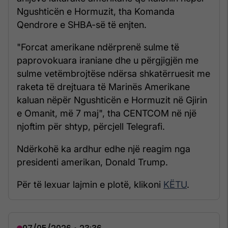
Ngushticën e Hormuzit, tha Komanda
Qendrore e SHBA-së të enjten.
"Forcat amerikane ndërprenë sulme të
paprovokuara iraniane dhe u përgjigjën me
sulme vetëmbrojtëse ndërsa shkatërruesit me
raketa të drejtuara të Marinës Amerikane
kaluan nëpër Ngushticën e Hormuzit në Gjirin
e Omanit, më 7 maj", tha CENTCOM në një
njoftim për shtyp, përcjell Telegrafi.
Ndërkohë ka ardhur edhe një reagim nga
presidenti amerikan, Donald Trump.
Për të lexuar lajmin e plotë, klikoni
KËTU
.