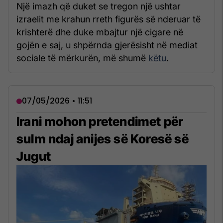
Një imazh që duket se tregon një ushtar
izraelit me krahun rreth figurës së nderuar të
krishterë dhe duke mbajtur një cigare në
gojën e saj, u shpërnda gjerësisht në mediat
sociale të mërkurën, më shumë
këtu
.
07/05/2026 • 11:51
Irani mohon pretendimet për
sulm ndaj anijes së Koresë së
Jugut