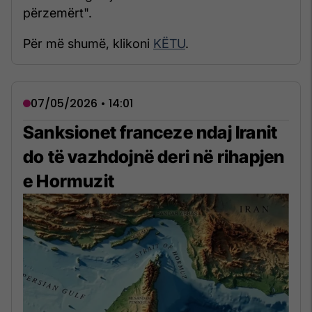
përzemërt".
Për më shumë, klikoni
KËTU
.
07/05/2026 • 14:01
Sanksionet franceze ndaj Iranit
do të vazhdojnë deri në rihapjen
e Hormuzit