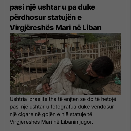
pasi një ushtar u pa duke
përdhosur statujën e
Virgjëreshës Mari në Liban
Ushtria izraelite tha të enjten se do të hetojë
pasi një ushtar u fotografua duke vendosur
një cigare në gojën e një statuje të
Virgjëreshës Mari në Libanin jugor.