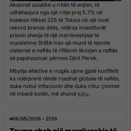
Aksionet aziatike u rritën të enjten, të
udhëhequra nga një rritje prej 5.7% në
indeksin Nikkei 225 të Tokios në një nivel
rekord brenda ditës, ndërsa investitorët
prisnin shenja të një marrëveshjeje të
mundshme SHBA-Iran që mund të lejonte
cisternat e naftës të rifillonin lëvizjen e naftës
së papërpunuar përmes Gjirit Persik.
Mbyllja efektive e rrugës ujore gjatë konfliktit
ka ndërprerë rëndë rrjedhat globale të naftës,
duke nxitur inflacionin dhe duke rritur çmimet
në mbarë botën, më shumë
këtu
.
06/05/2026 • 21:59
Trump sheh një marrëveshje të