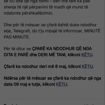
se 50 ditë që nga fillimi – deri më tani ka pak
shenja të një përparimi të madh që mund të
ndalonte përshkallëzimin.
Dhe për të mësuar se çfarë është duke ndodhur
atje, Telegrafi, do t’ju mbajë të informuar, MINUTË
PAS MINUTE.
Për të ditur se
ÇFARË KA NDODHUR QË NGA
DITA E PARË dhe DERI MË TANI, klikoni
KËTU
.
Çfarë ka ndodhur deri më 8 maj, klikoni
KËTU
.
Ndërsa për të mësuar se çfarë ka ndodhur që nga
data 09 maj e tutje, klikoni
KËTU
.