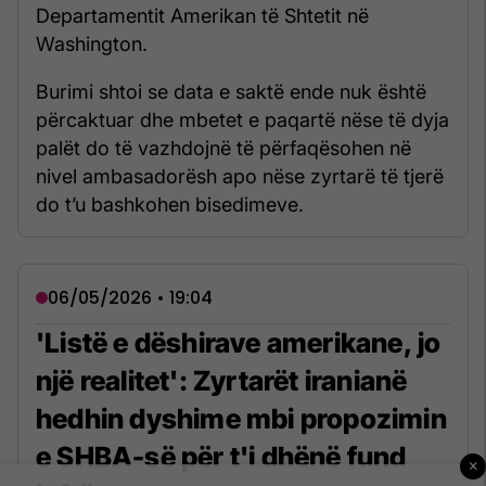
Departamentit Amerikan të Shtetit në
Washington.
Burimi shtoi se data e saktë ende nuk është
përcaktuar dhe mbetet e paqartë nëse të dyja
palët do të vazhdojnë të përfaqësohen në
nivel ambasadorësh apo nëse zyrtarë të tjerë
do t’u bashkohen bisedimeve.
06/05/2026 • 19:04
'Listë e dëshirave amerikane, jo
një realitet': Zyrtarët iranianë
hedhin dyshime mbi propozimin
e SHBA-së për t'i dhënë fund
×