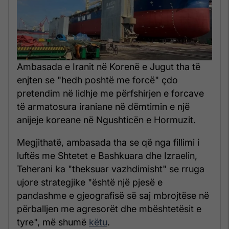
Ambasada e Iranit në Korenë e Jugut tha të
enjten se "hedh poshtë me forcë" çdo
pretendim në lidhje me përfshirjen e forcave
të armatosura iraniane në dëmtimin e një
anijeje koreane në Ngushticën e Hormuzit.
Megjithatë, ambasada tha se që nga fillimi i
luftës me Shtetet e Bashkuara dhe Izraelin,
Teherani ka "theksuar vazhdimisht" se rruga
ujore strategjike "është një pjesë e
pandashme e gjeografisë së saj mbrojtëse në
përballjen me agresorët dhe mbështetësit e
tyre", më shumë
këtu
.