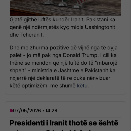
Gjatë gjithë luftës kundër Iranit, Pakistani ka
qenë një ndërmjetës kyç midis Uashingtonit
dhe Teheranit.
Dhe me zhurma pozitive që vijnë nga të dyja
palët - jo më pak nga Donald Trump, i cili ka
thënë se mendon që një luftë do të "mbarojë
shpejt" - ministria e Jashtme e Pakistanit ka
nxjerrë një deklaratë të re duke nënvizuar
këtë optimizëm, më shumë
këtu
.
07/05/2026 • 14:28
Presidenti i Iranit thotë se është