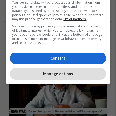
Gjirin Persik dhe nuk janë në gjendje të arrijnë
Your personal data will be processed and information from
your device (cookies, unique identifiers, and other device
në det të hapur për shkak të bllokadës
data) may be stored by, accessed by and shared with 369
iraniane. /Telegrafi/
partners, or used specifically by this site. We and our partners
may use precise geolocation data.
List of partners.
Some vendors may process your personal data on the basis
of legitimate interest, which you can object to by managing
your options below. Look for a link at the bottom of this page
07/05/2026 • 16:19
or in the site menu to manage or withdraw consent in privacy
and cookie settings.
Në çfarë kushtesh mund të
rihapet Ngushtica e Hormuzit?
Consent
Manage options