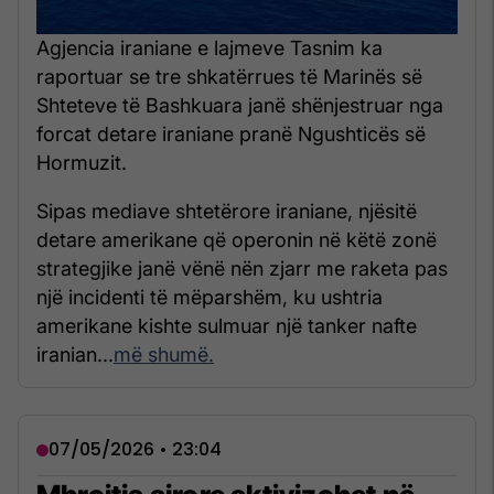
Agjencia iraniane e lajmeve Tasnim ka
raportuar se tre shkatërrues të Marinës së
Shteteve të Bashkuara janë shënjestruar nga
forcat detare iraniane pranë Ngushticës së
Hormuzit.
Sipas mediave shtetërore iraniane, njësitë
detare amerikane që operonin në këtë zonë
strategjike janë vënë nën zjarr me raketa pas
një incidenti të mëparshëm, ku ushtria
amerikane kishte sulmuar një tanker nafte
iranian...
më shumë.
07/05/2026 • 23:04