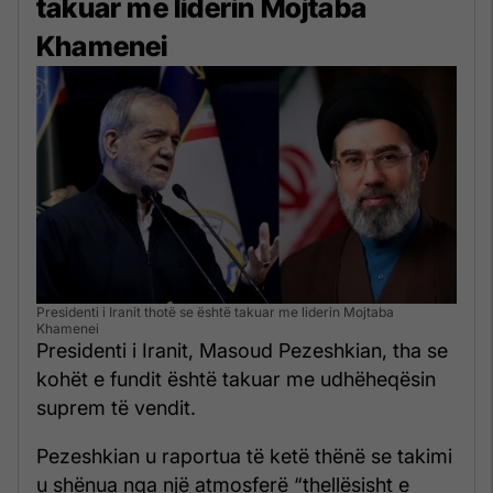
takuar me liderin Mojtaba
Khamenei
Presidenti i Iranit thotë se është takuar me liderin Mojtaba
Khamenei
Presidenti i Iranit, Masoud Pezeshkian, tha se
kohët e fundit është takuar me udhëheqësin
suprem të vendit.
Pezeshkian u raportua të ketë thënë se takimi
u shënua nga një atmosferë “thellësisht e