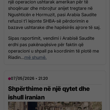
një operacion ushtarak amerikan për të
shoqëruar dhe mbrojtur anijet tregtare në
Ngushticën e Hormuzit, pasi Arabia Saudite
refuzoi t’i lejonte SHBA-së përdorimin e
bazave ushtarake dhe hapësirës ajrore të saj.
Sipas raportimit, vendimi i Arabisë Saudite
erdhi pas pakënaqësive për faktin që
operacioni u shpall pa koordinim të plotë me
Riadin...
më shumë.
07/05/2026 • 21:20
Shpërthime në një qytet dhe
ishull iranian