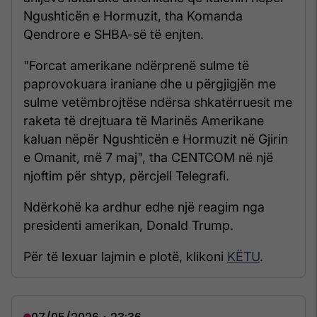
Ngushticën e Hormuzit, tha Komanda
Qendrore e SHBA-së të enjten.
"Forcat amerikane ndërprenë sulme të
paprovokuara iraniane dhe u përgjigjën me
sulme vetëmbrojtëse ndërsa shkatërruesit me
raketa të drejtuara të Marinës Amerikane
kaluan nëpër Ngushticën e Hormuzit në Gjirin
e Omanit, më 7 maj", tha CENTCOM në një
njoftim për shtyp, përcjell Telegrafi.
Ndërkohë ka ardhur edhe një reagim nga
presidenti amerikan, Donald Trump.
Për të lexuar lajmin e plotë, klikoni
KËTU
.