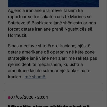
Agjencia iraniane e lajmeve Tasnim ka
raportuar se tre shkatërrues të Marinës së
Shteteve të Bashkuara janë shënjestruar nga
forcat detare iraniane pranë Ngushticës së
Hormuzit.
Sipas mediave shtetërore iraniane, njësitë
detare amerikane që operonin në këtë zonë
strategjike janë vënë nën zjarr me raketa pas
një incidenti të mëparshëm, ku ushtria
amerikane kishte sulmuar një tanker nafte
iranian...
më shumë.
07/05/2026 • 23:04