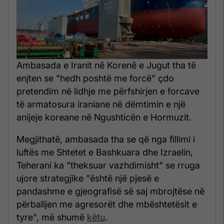
Ambasada e Iranit në Korenë e Jugut tha të
enjten se "hedh poshtë me forcë" çdo
pretendim në lidhje me përfshirjen e forcave
të armatosura iraniane në dëmtimin e një
anijeje koreane në Ngushticën e Hormuzit.
Megjithatë, ambasada tha se që nga fillimi i
luftës me Shtetet e Bashkuara dhe Izraelin,
Teherani ka "theksuar vazhdimisht" se rruga
ujore strategjike "është një pjesë e
pandashme e gjeografisë së saj mbrojtëse në
përballjen me agresorët dhe mbështetësit e
tyre", më shumë
këtu
.