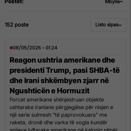
Postet:
Mbylle
152 poste
Listo sipas
08/05/2026 • 01:24
Reagon ushtria amerikane dhe
presidenti Trump, pasi SHBA-të
dhe Irani shkëmbyen zjarr në
Ngushticën e Hormuzit
Forcat amerikane shënjestruan objekte
ushtarake iraniane përgjegjëse për nisjen e
një serie sulmesh "të paprovokuara" me
raketa, dronë dhe varka të vogla kundër
anijeve luftarake amerikane që kalonin nëpër