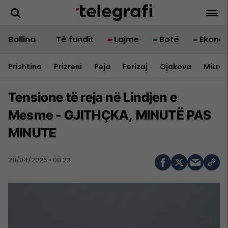
Ballina
Të fundit
Lajme
Botë
Ekono
Prishtina
Prizreni
Peja
Ferizaj
Gjakova
Mitrov
Tensione të reja në Lindjen e
Mesme - GJITHÇKA, MINUTË PAS
MINUTE
28/04/2026 • 08:23