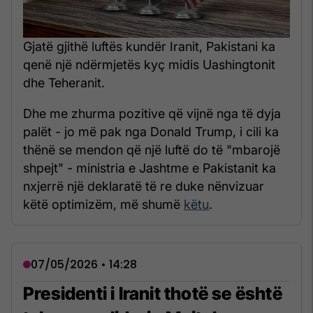
Gjatë gjithë luftës kundër Iranit, Pakistani ka
qenë një ndërmjetës kyç midis Uashingtonit
dhe Teheranit.
Dhe me zhurma pozitive që vijnë nga të dyja
palët - jo më pak nga Donald Trump, i cili ka
thënë se mendon që një luftë do të "mbarojë
shpejt" - ministria e Jashtme e Pakistanit ka
nxjerrë një deklaratë të re duke nënvizuar
këtë optimizëm, më shumë
këtu
.
07/05/2026 • 14:28
Presidenti i Iranit thotë se është