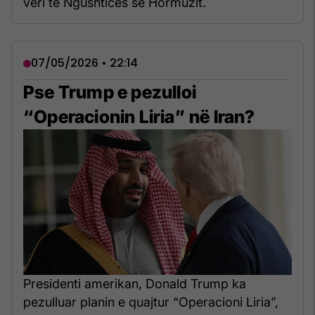
veri të Ngushticës së Hormuzit.
07/05/2026 • 22:14
Pse Trump e pezulloi
“Operacionin Liria” në Iran?
Presidenti amerikan, Donald Trump ka
pezulluar planin e quajtur “Operacioni Liria”,