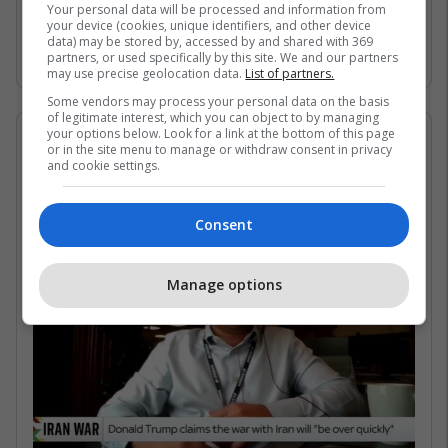
Gjirin Persik dhe nuk janë në gjendje të arrijnë
Your personal data will be processed and information from
your device (cookies, unique identifiers, and other device
në det të hapur për shkak të bllokadës
data) may be stored by, accessed by and shared with 369
iraniane. /Telegrafi/
partners, or used specifically by this site. We and our partners
may use precise geolocation data.
List of partners.
Some vendors may process your personal data on the basis
of legitimate interest, which you can object to by managing
your options below. Look for a link at the bottom of this page
07/05/2026 • 16:19
or in the site menu to manage or withdraw consent in privacy
and cookie settings.
Në çfarë kushtesh mund të
rihapet Ngushtica e Hormuzit?
Consent
Manage options