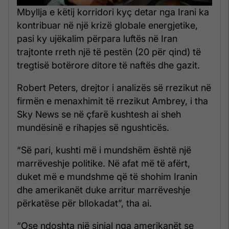
Mbyllja e këtij korridori kyç detar nga Irani ka
kontribuar në një krizë globale energjetike,
pasi ky ujëkalim përpara luftës në Iran
trajtonte rreth një të pestën (20 për qind) të
tregtisë botërore ditore të naftës dhe gazit.
Robert Peters, drejtor i analizës së rrezikut në
firmën e menaxhimit të rrezikut Ambrey, i tha
Sky News se në çfarë kushtesh ai sheh
mundësinë e rihapjes së ngushticës.
“Së pari, kushti më i mundshëm është një
marrëveshje politike. Në afat më të afërt,
duket më e mundshme që të shohim Iranin
dhe amerikanët duke arritur marrëveshje
përkatëse për bllokadat”, tha ai.
“Ose ndoshta një sinjal nga amerikanët se