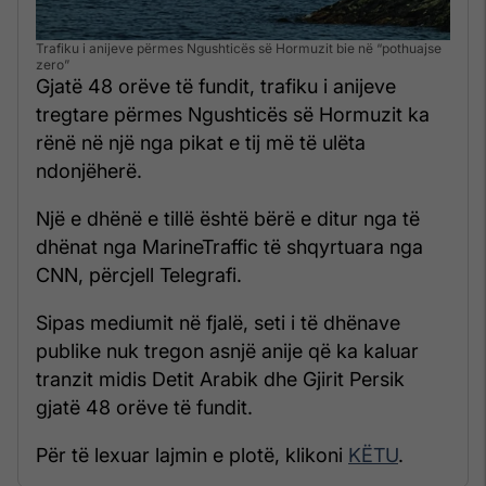
Trafiku i anijeve përmes Ngushticës së Hormuzit bie në “pothuajse
zero”
Gjatë 48 orëve të fundit, trafiku i anijeve
tregtare përmes Ngushticës së Hormuzit ka
rënë në një nga pikat e tij më të ulëta
ndonjëherë.
Një e dhënë e tillë është bërë e ditur nga të
dhënat nga MarineTraffic të shqyrtuara nga
CNN, përcjell Telegrafi.
Sipas mediumit në fjalë, seti i të dhënave
publike nuk tregon asnjë anije që ka kaluar
tranzit midis Detit Arabik dhe Gjirit Persik
gjatë 48 orëve të fundit.
Për të lexuar lajmin e plotë, klikoni
KËTU
.