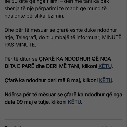
se 50 ditë që nga fillimi – deri më tani ka pak
shenja të një përparimi të madh që mund të
ndalonte përshkallëzimin.
Dhe për të mësuar se çfarë është duke ndodhur
atje, Telegrafi, do t’ju mbajë të informuar, MINUTË
PAS MINUTE.
Për të ditur se
ÇFARË KA NDODHUR QË NGA
DITA E PARË dhe DERI MË TANI, klikoni
KËTU
.
Çfarë ka ndodhur deri më 8 maj, klikoni
KËTU
.
Ndërsa për të mësuar se çfarë ka ndodhur që nga
data 09 maj e tutje, klikoni
KËTU
.