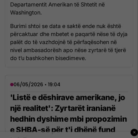
Departamentit Amerikan të Shtetit në
Washington.
Burimi shtoi se data e saktë ende nuk është
përcaktuar dhe mbetet e paqartë nëse të dyja
palët do të vazhdojnë të përfaqësohen në
nivel ambasadorësh apo nëse zyrtarë të tjerë
do t’u bashkohen bisedimeve.
06/05/2026 • 19:04
'Listë e dëshirave amerikane, jo
një realitet': Zyrtarët iranianë
hedhin dyshime mbi propozimin
e SHBA-së për t'i dhënë fund
×