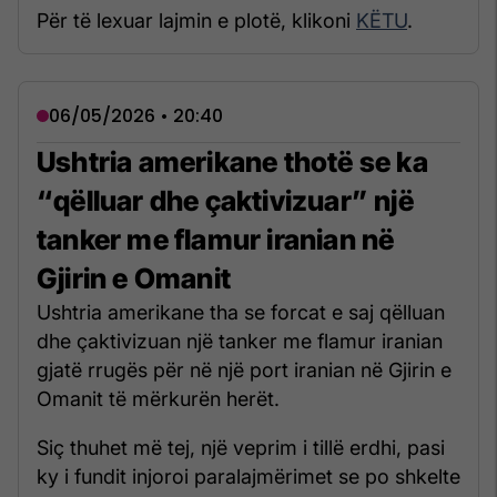
Për të lexuar lajmin e plotë, klikoni
KËTU
.
06/05/2026 • 20:40
Ushtria amerikane thotë se ka
“qëlluar dhe çaktivizuar” një
tanker me flamur iranian në
Gjirin e Omanit
Ushtria amerikane tha se forcat e saj qëlluan
dhe çaktivizuan një tanker me flamur iranian
gjatë rrugës për në një port iranian në Gjirin e
Omanit të mërkurën herët.
Siç thuhet më tej, një veprim i tillë erdhi, pasi
ky i fundit injoroi paralajmërimet se po shkelte