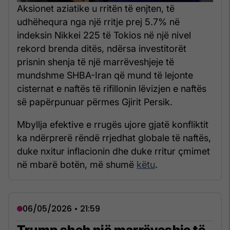
Aksionet aziatike u rritën të enjten, të
udhëhequra nga një rritje prej 5.7% në
indeksin Nikkei 225 të Tokios në një nivel
rekord brenda ditës, ndërsa investitorët
prisnin shenja të një marrëveshjeje të
mundshme SHBA-Iran që mund të lejonte
cisternat e naftës të rifillonin lëvizjen e naftës
së papërpunuar përmes Gjirit Persik.
Mbyllja efektive e rrugës ujore gjatë konfliktit
ka ndërprerë rëndë rrjedhat globale të naftës,
duke nxitur inflacionin dhe duke rritur çmimet
në mbarë botën, më shumë
këtu
.
06/05/2026 • 21:59
Trump sheh një marrëveshje të