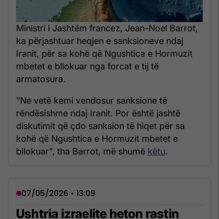
Ministri i Jashtëm francez, Jean-Noel Barrot,
ka përjashtuar heqjen e sanksioneve ndaj
Iranit, për sa kohë që Ngushtica e Hormuzit
mbetet e bllokuar nga forcat e tij të
armatosura.
"Ne vetë kemi vendosur sanksione të
rëndësishme ndaj Iranit. Por është jashtë
diskutimit që çdo sanksion të hiqet për sa
kohë që Ngushtica e Hormuzit mbetet e
bllokuar", tha Barrot, më shumë
këtu
.
07/05/2026 • 13:09
Ushtria izraelite heton rastin