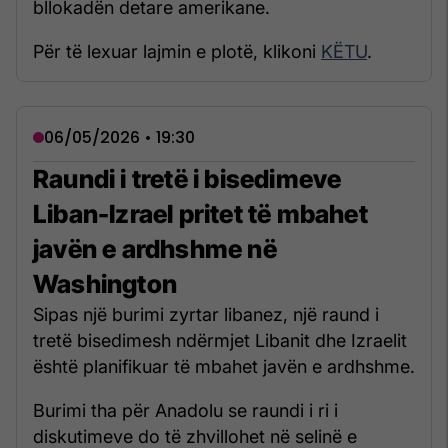
bllokadën detare amerikane.
Për të lexuar lajmin e plotë, klikoni
KËTU
.
06/05/2026 • 19:30
Raundi i tretë i bisedimeve
Liban-Izrael pritet të mbahet
javën e ardhshme në
Washington
Sipas një burimi zyrtar libanez, një raund i
tretë bisedimesh ndërmjet Libanit dhe Izraelit
është planifikuar të mbahet javën e ardhshme.
Burimi tha për Anadolu se raundi i ri i
diskutimeve do të zhvillohet në selinë e