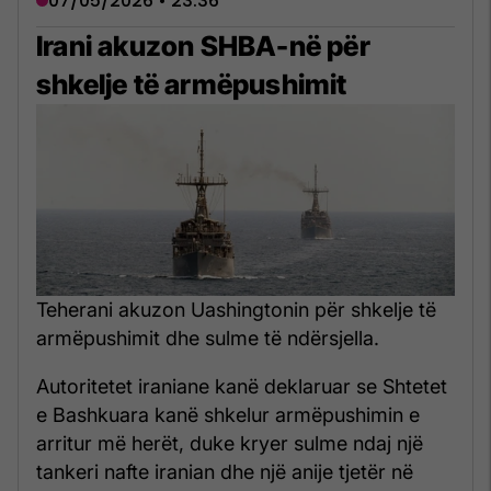
07/05/2026 • 23:36
Irani akuzon SHBA-në për
shkelje të armëpushimit
Teherani akuzon Uashingtonin për shkelje të
armëpushimit dhe sulme të ndërsjella.
Autoritetet iraniane kanë deklaruar se Shtetet
e Bashkuara kanë shkelur armëpushimin e
arritur më herët, duke kryer sulme ndaj një
tankeri nafte iranian dhe një anije tjetër në