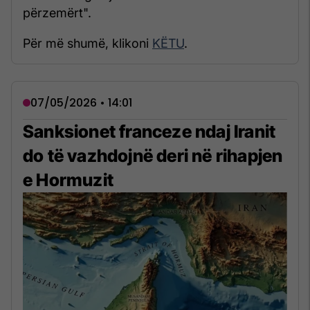
përzemërt".
Për më shumë, klikoni
KËTU
.
07/05/2026 • 14:01
Sanksionet franceze ndaj Iranit
do të vazhdojnë deri në rihapjen
e Hormuzit