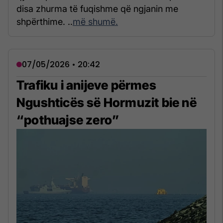
disa zhurma të fuqishme që ngjanin me
shpërthime. ..
më shumë.
07/05/2026 • 20:42
Trafiku i anijeve përmes
Ngushticës së Hormuzit bie në
“pothuajse zero”