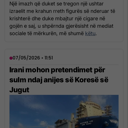
Një imazh që duket se tregon një ushtar
izraelit me krahun rreth figurës së nderuar të
krishterë dhe duke mbajtur një cigare në
gojën e saj, u shpërnda gjerësisht në mediat
sociale të mërkurën, më shumë
këtu
.
07/05/2026 • 11:51
Irani mohon pretendimet për
sulm ndaj anijes së Koresë së
Jugut