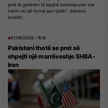
janë të gatshëm të lejojnë bashkëpunim me
Iranin në një formë apo tjetër”, deklaroi
analisti.
07/05/2026 • 15:16
Pakistani thotë se pret së
shpejti një marrëveshje SHBA-
Iran