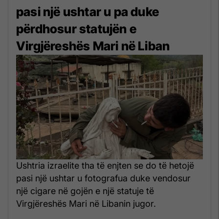
pasi një ushtar u pa duke
përdhosur statujën e
Virgjëreshës Mari në Liban
Ushtria izraelite tha të enjten se do të hetojë
pasi një ushtar u fotografua duke vendosur
një cigare në gojën e një statuje të
Virgjëreshës Mari në Libanin jugor.