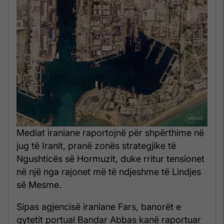
Mediat iraniane raportojnë për shpërthime në
jug të Iranit, pranë zonës strategjike të
Ngushticës së Hormuzit, duke rritur tensionet
në një nga rajonet më të ndjeshme të Lindjes
së Mesme.
Sipas agjencisë iraniane Fars, banorët e
qytetit portual Bandar Abbas kanë raportuar