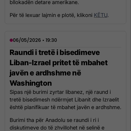
bllokadën detare amerikane.
Për të lexuar lajmin e plotë, klikoni
KËTU
.
06/05/2026 • 19:30
Raundi i tretë i bisedimeve
Liban-Izrael pritet të mbahet
javën e ardhshme në
Washington
Sipas një burimi zyrtar libanez, një raund i
tretë bisedimesh ndërmjet Libanit dhe Izraelit
është planifikuar të mbahet javën e ardhshme.
Burimi tha për Anadolu se raundi i ri i
diskutimeve do të zhvillohet në selinë e