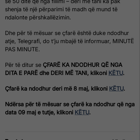
se 50 ditë që nga fillimi – deri më tani ka pak
shenja të një përparimi të madh që mund të
ndalonte përshkallëzimin.
Dhe për të mësuar se çfarë është duke ndodhur
atje, Telegrafi, do t’ju mbajë të informuar, MINUTË
PAS MINUTE.
Për të ditur se
ÇFARË KA NDODHUR QË NGA
DITA E PARË dhe DERI MË TANI, klikoni
KËTU
.
Çfarë ka ndodhur deri më 8 maj, klikoni
KËTU
.
Ndërsa për të mësuar se çfarë ka ndodhur që nga
data 09 maj e tutje, klikoni
KËTU
.