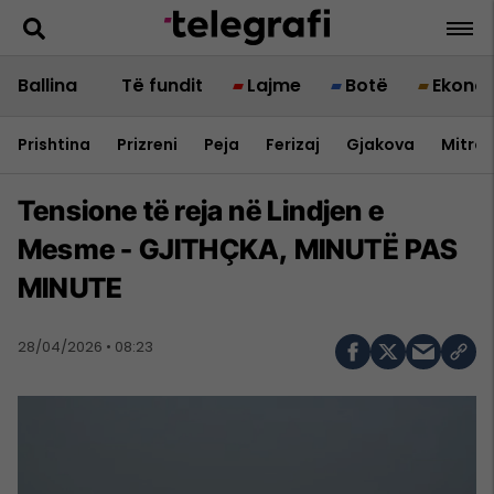
Ballina
Të fundit
Lajme
Botë
Ekono
Prishtina
Prizreni
Peja
Ferizaj
Gjakova
Mitrov
Tensione të reja në Lindjen e
Mesme - GJITHÇKA, MINUTË PAS
MINUTE
28/04/2026 • 08:23