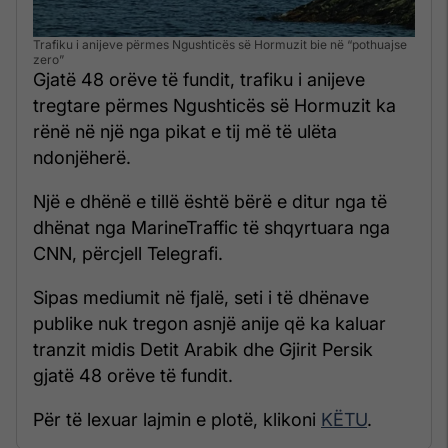
Trafiku i anijeve përmes Ngushticës së Hormuzit bie në “pothuajse
zero”
Gjatë 48 orëve të fundit, trafiku i anijeve
tregtare përmes Ngushticës së Hormuzit ka
rënë në një nga pikat e tij më të ulëta
ndonjëherë.
Një e dhënë e tillë është bërë e ditur nga të
dhënat nga MarineTraffic të shqyrtuara nga
CNN, përcjell Telegrafi.
Sipas mediumit në fjalë, seti i të dhënave
publike nuk tregon asnjë anije që ka kaluar
tranzit midis Detit Arabik dhe Gjirit Persik
gjatë 48 orëve të fundit.
Për të lexuar lajmin e plotë, klikoni
KËTU
.