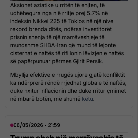
Aksionet aziatike u rritën të enjten, të
udhëhequra nga një rritje prej 5.7% në
indeksin Nikkei 225 të Tokios në një nivel
rekord brenda ditës, ndërsa investitorët
prisnin shenja të një marrëveshjeje të
mundshme SHBA-Iran që mund të lejonte
cisternat e naftës të rifillonin lëvizjen e naftës
së papërpunuar përmes Gjirit Persik.
Mbyllja efektive e rrugës ujore gjatë konfliktit
ka ndërprerë rëndë rrjedhat globale të naftës,
duke nxitur inflacionin dhe duke rritur çmimet
në mbarë botën, më shumë
këtu
.
06/05/2026 • 21:59
Trump sheh një marrëveshje të