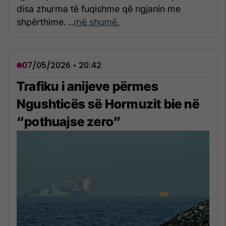
disa zhurma të fuqishme që ngjanin me
shpërthime. ..
më shumë.
07/05/2026 • 20:42
Trafiku i anijeve përmes
Ngushticës së Hormuzit bie në
“pothuajse zero”