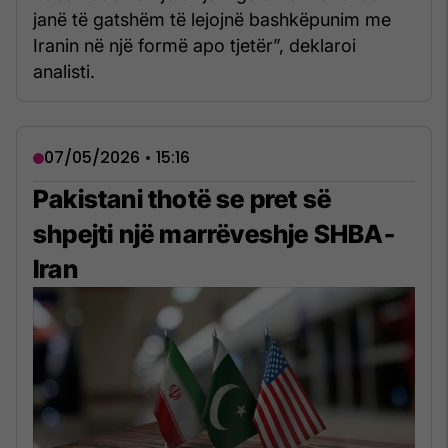
janë të gatshëm të lejojnë bashkëpunim me
Iranin në një formë apo tjetër”, deklaroi
analisti.
07/05/2026 • 15:16
Pakistani thotë se pret së
shpejti një marrëveshje SHBA-
Iran