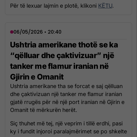
Për të lexuar lajmin e plotë, klikoni
KËTU
.
06/05/2026 • 20:40
Ushtria amerikane thotë se ka
“qëlluar dhe çaktivizuar” një
tanker me flamur iranian në
Gjirin e Omanit
Ushtria amerikane tha se forcat e saj qëlluan
dhe çaktivizuan një tanker me flamur iranian
gjatë rrugës për në një port iranian në Gjirin e
Omanit të mërkurën herët.
Siç thuhet më tej, një veprim i tillë erdhi, pasi
ky i fundit injoroi paralajmërimet se po shkelte