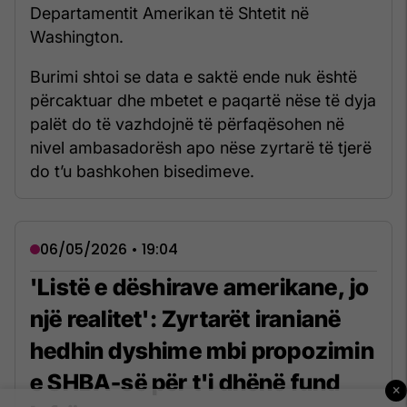
Departamentit Amerikan të Shtetit në
Washington.
Burimi shtoi se data e saktë ende nuk është
përcaktuar dhe mbetet e paqartë nëse të dyja
palët do të vazhdojnë të përfaqësohen në
nivel ambasadorësh apo nëse zyrtarë të tjerë
do t’u bashkohen bisedimeve.
06/05/2026 • 19:04
'Listë e dëshirave amerikane, jo
një realitet': Zyrtarët iranianë
hedhin dyshime mbi propozimin
e SHBA-së për t'i dhënë fund
×