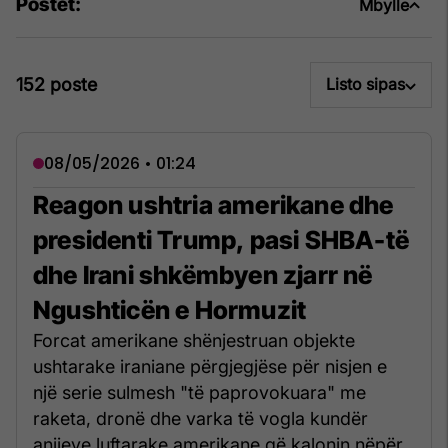
Postet:
Mbylle
152 poste
Listo sipas
08/05/2026 • 01:24
Reagon ushtria amerikane dhe
presidenti Trump, pasi SHBA-të
dhe Irani shkëmbyen zjarr në
Ngushticën e Hormuzit
Forcat amerikane shënjestruan objekte
ushtarake iraniane përgjegjëse për nisjen e
një serie sulmesh "të paprovokuara" me
raketa, dronë dhe varka të vogla kundër
anijeve luftarake amerikane që kalonin nëpër