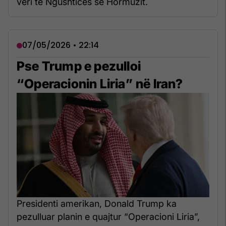
veri të Ngushticës së Hormuzit.
07/05/2026 • 22:14
Pse Trump e pezulloi
“Operacionin Liria” në Iran?
Presidenti amerikan, Donald Trump ka
pezulluar planin e quajtur “Operacioni Liria”,