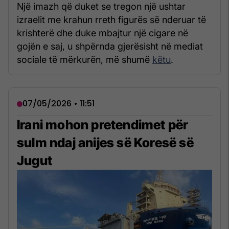
Një imazh që duket se tregon një ushtar
izraelit me krahun rreth figurës së nderuar të
krishterë dhe duke mbajtur një cigare në
gojën e saj, u shpërnda gjerësisht në mediat
sociale të mërkurën, më shumë
këtu
.
07/05/2026 • 11:51
Irani mohon pretendimet për
sulm ndaj anijes së Koresë së
Jugut