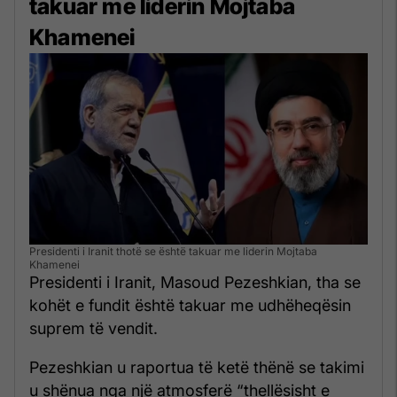
takuar me liderin Mojtaba
Khamenei
Presidenti i Iranit thotë se është takuar me liderin Mojtaba
Khamenei
Presidenti i Iranit, Masoud Pezeshkian, tha se
kohët e fundit është takuar me udhëheqësin
suprem të vendit.
Pezeshkian u raportua të ketë thënë se takimi
u shënua nga një atmosferë “thellësisht e