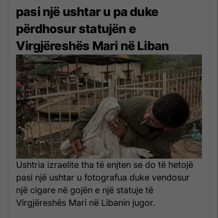
pasi një ushtar u pa duke
përdhosur statujën e
Virgjëreshës Mari në Liban
Ushtria izraelite tha të enjten se do të hetojë
pasi një ushtar u fotografua duke vendosur
një cigare në gojën e një statuje të
Virgjëreshës Mari në Libanin jugor.