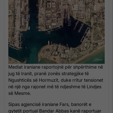
Mediat iraniane raportojnë për shpërthime në
jug të Iranit, pranë zonës strategjike të
Ngushticës së Hormuzit, duke rritur tensionet
në një nga rajonet më të ndjeshme të Lindjes
së Mesme.
Sipas agjencisë iraniane Fars, banorët e
qytetit portual Bandar Abbas kanë raportuar