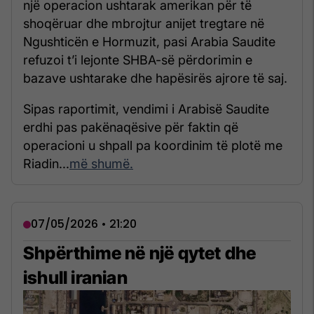
një operacion ushtarak amerikan për të
shoqëruar dhe mbrojtur anijet tregtare në
Ngushticën e Hormuzit, pasi Arabia Saudite
refuzoi t’i lejonte SHBA-së përdorimin e
bazave ushtarake dhe hapësirës ajrore të saj.
Sipas raportimit, vendimi i Arabisë Saudite
erdhi pas pakënaqësive për faktin që
operacioni u shpall pa koordinim të plotë me
Riadin...
më shumë.
07/05/2026 • 21:20
Shpërthime në një qytet dhe
ishull iranian