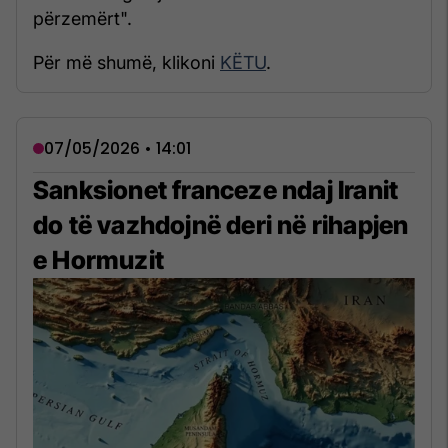
përzemërt".
Për më shumë, klikoni
KËTU
.
07/05/2026 • 14:01
Sanksionet franceze ndaj Iranit
do të vazhdojnë deri në rihapjen
e Hormuzit