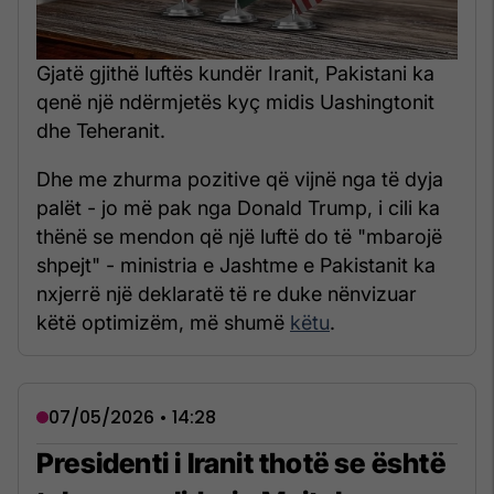
Gjatë gjithë luftës kundër Iranit, Pakistani ka
qenë një ndërmjetës kyç midis Uashingtonit
dhe Teheranit.
Dhe me zhurma pozitive që vijnë nga të dyja
palët - jo më pak nga Donald Trump, i cili ka
thënë se mendon që një luftë do të "mbarojë
shpejt" - ministria e Jashtme e Pakistanit ka
nxjerrë një deklaratë të re duke nënvizuar
këtë optimizëm, më shumë
këtu
.
07/05/2026 • 14:28
Presidenti i Iranit thotë se është