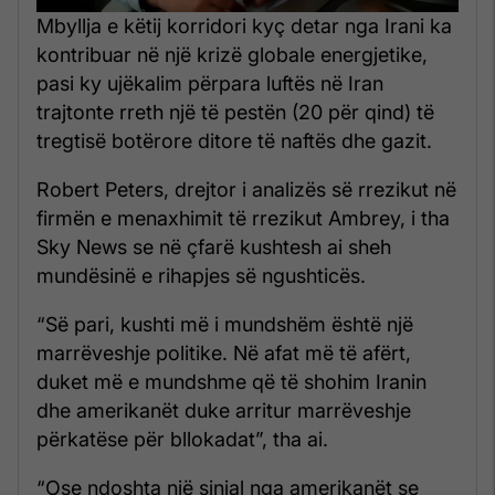
Mbyllja e këtij korridori kyç detar nga Irani ka
kontribuar në një krizë globale energjetike,
pasi ky ujëkalim përpara luftës në Iran
trajtonte rreth një të pestën (20 për qind) të
tregtisë botërore ditore të naftës dhe gazit.
Robert Peters, drejtor i analizës së rrezikut në
firmën e menaxhimit të rrezikut Ambrey, i tha
Sky News se në çfarë kushtesh ai sheh
mundësinë e rihapjes së ngushticës.
“Së pari, kushti më i mundshëm është një
marrëveshje politike. Në afat më të afërt,
duket më e mundshme që të shohim Iranin
dhe amerikanët duke arritur marrëveshje
përkatëse për bllokadat”, tha ai.
“Ose ndoshta një sinjal nga amerikanët se