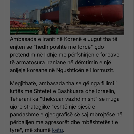
Ambasada e Iranit në Korenë e Jugut tha të
enjten se "hedh poshtë me forcë" çdo
pretendim në lidhje me përfshirjen e forcave
të armatosura iraniane në dëmtimin e një
anijeje koreane në Ngushticën e Hormuzit.
Megjithatë, ambasada tha se që nga fillimi i
luftës me Shtetet e Bashkuara dhe Izraelin,
Teherani ka "theksuar vazhdimisht" se rruga
ujore strategjike "është një pjesë e
pandashme e gjeografisë së saj mbrojtëse në
përballjen me agresorët dhe mbështetësit e
tyre", më shumë
këtu
.