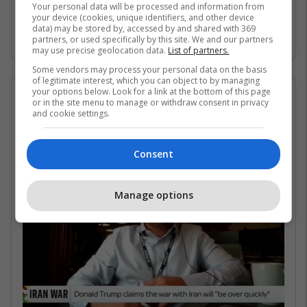
Gjirin Persik dhe nuk janë në gjendje të arrijnë
Your personal data will be processed and information from
your device (cookies, unique identifiers, and other device
në det të hapur për shkak të bllokadës
data) may be stored by, accessed by and shared with 369
iraniane. /Telegrafi/
partners, or used specifically by this site. We and our partners
may use precise geolocation data.
List of partners.
Some vendors may process your personal data on the basis
of legitimate interest, which you can object to by managing
your options below. Look for a link at the bottom of this page
07/05/2026 • 16:19
or in the site menu to manage or withdraw consent in privacy
and cookie settings.
Në çfarë kushtesh mund të
rihapet Ngushtica e Hormuzit?
Consent
Manage options