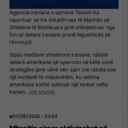
Agjencia iraniane e lajmeve Tasnim ka
raportuar se tre shkatërrues të Marinës së
Shteteve të Bashkuara janë shënjestruar nga
forcat detare iraniane pranë Ngushticës së
Hormuzit.
Sipas mediave shtetërore iraniane, njësitë
detare amerikane që operonin në këtë zonë
strategjike janë vënë nën zjarr me raketa pas
një incidenti të mëparshëm, ku ushtria
amerikane kishte sulmuar një tanker nafte
iranian...
më shumë.
07/05/2026 • 23:04