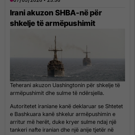
07/05/2026 • 23:36
Irani akuzon SHBA-në për
shkelje të armëpushimit
Teherani akuzon Uashingtonin për shkelje të
armëpushimit dhe sulme të ndërsjella.
Autoritetet iraniane kanë deklaruar se Shtetet
e Bashkuara kanë shkelur armëpushimin e
arritur më herët, duke kryer sulme ndaj një
tankeri nafte iranian dhe një anije tjetër në