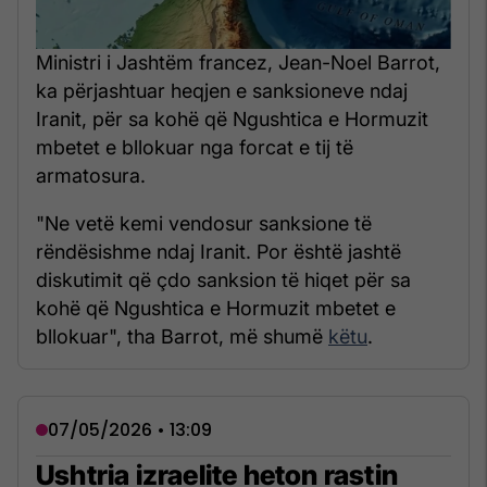
Ministri i Jashtëm francez, Jean-Noel Barrot,
ka përjashtuar heqjen e sanksioneve ndaj
Iranit, për sa kohë që Ngushtica e Hormuzit
mbetet e bllokuar nga forcat e tij të
armatosura.
"Ne vetë kemi vendosur sanksione të
rëndësishme ndaj Iranit. Por është jashtë
diskutimit që çdo sanksion të hiqet për sa
kohë që Ngushtica e Hormuzit mbetet e
bllokuar", tha Barrot, më shumë
këtu
.
07/05/2026 • 13:09
Ushtria izraelite heton rastin