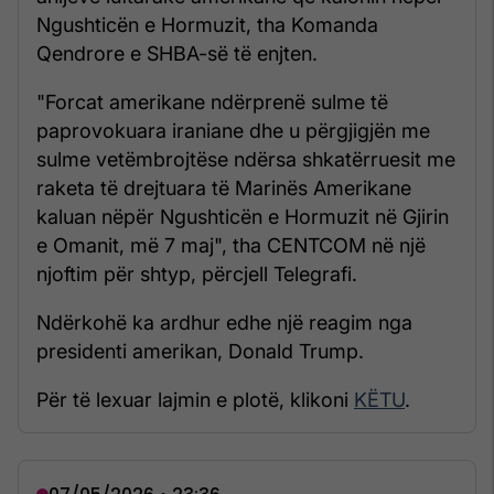
Ngushticën e Hormuzit, tha Komanda
Qendrore e SHBA-së të enjten.
"Forcat amerikane ndërprenë sulme të
paprovokuara iraniane dhe u përgjigjën me
sulme vetëmbrojtëse ndërsa shkatërruesit me
raketa të drejtuara të Marinës Amerikane
kaluan nëpër Ngushticën e Hormuzit në Gjirin
e Omanit, më 7 maj", tha CENTCOM në një
njoftim për shtyp, përcjell Telegrafi.
Ndërkohë ka ardhur edhe një reagim nga
presidenti amerikan, Donald Trump.
Për të lexuar lajmin e plotë, klikoni
KËTU
.