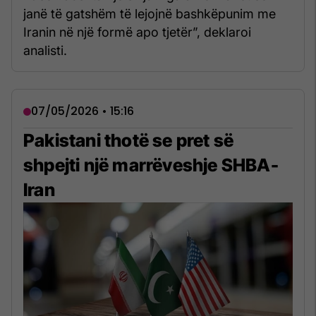
janë të gatshëm të lejojnë bashkëpunim me
Iranin në një formë apo tjetër”, deklaroi
analisti.
07/05/2026 • 15:16
Pakistani thotë se pret së
shpejti një marrëveshje SHBA-
Iran