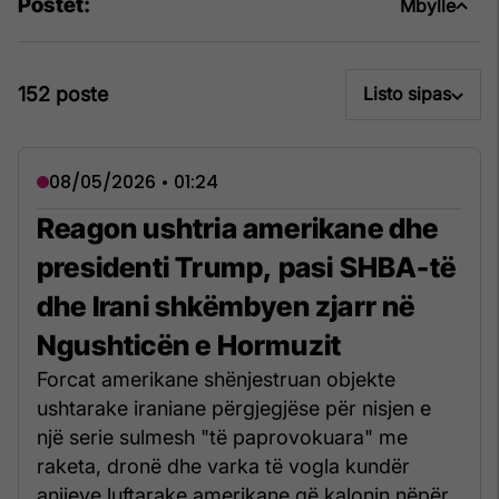
Postet:
Mbylle
152 poste
Listo sipas
08/05/2026 • 01:24
Reagon ushtria amerikane dhe
presidenti Trump, pasi SHBA-të
dhe Irani shkëmbyen zjarr në
Ngushticën e Hormuzit
Forcat amerikane shënjestruan objekte
ushtarake iraniane përgjegjëse për nisjen e
një serie sulmesh "të paprovokuara" me
raketa, dronë dhe varka të vogla kundër
anijeve luftarake amerikane që kalonin nëpër