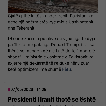
Gjatë gjithë luftës kundër Iranit, Pakistani ka
qenë një ndërmjetës kyç midis Uashingtonit
dhe Teheranit.
Dhe me zhurma pozitive që vijnë nga të dyja
palët - jo më pak nga Donald Trump, i cili ka
thënë se mendon që një luftë do të "mbarojë
shpejt" - ministria e Jashtme e Pakistanit ka
nxjerrë një deklaratë të re duke nënvizuar
këtë optimizëm, më shumë
këtu
.
07/05/2026 • 14:28
Presidenti i Iranit thotë se është