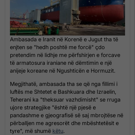
Ambasada e Iranit në Korenë e Jugut tha të
enjten se "hedh poshtë me forcë" çdo
pretendim në lidhje me përfshirjen e forcave
të armatosura iraniane në dëmtimin e një
anijeje koreane në Ngushticën e Hormuzit.
Megjithatë, ambasada tha se që nga fillimi i
luftës me Shtetet e Bashkuara dhe Izraelin,
Teherani ka "theksuar vazhdimisht" se rruga
ujore strategjike "është një pjesë e
pandashme e gjeografisë së saj mbrojtëse në
përballjen me agresorët dhe mbështetësit e
tyre", më shumë
këtu
.