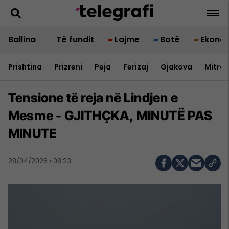
Ballina
Të fundit
Lajme
Botë
Ekono
Prishtina
Prizreni
Peja
Ferizaj
Gjakova
Mitrov
Tensione të reja në Lindjen e
Mesme - GJITHÇKA, MINUTË PAS
MINUTE
28/04/2026 • 08:23