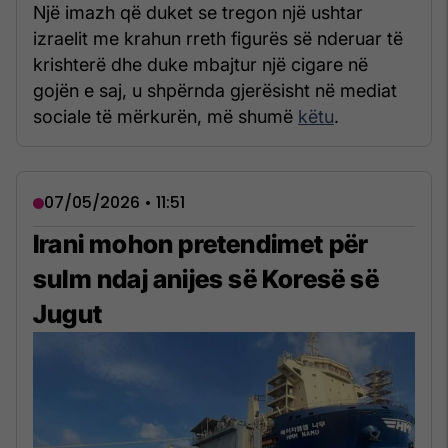
Një imazh që duket se tregon një ushtar
izraelit me krahun rreth figurës së nderuar të
krishterë dhe duke mbajtur një cigare në
gojën e saj, u shpërnda gjerësisht në mediat
sociale të mërkurën, më shumë
këtu
.
07/05/2026 • 11:51
Irani mohon pretendimet për
sulm ndaj anijes së Koresë së
Jugut