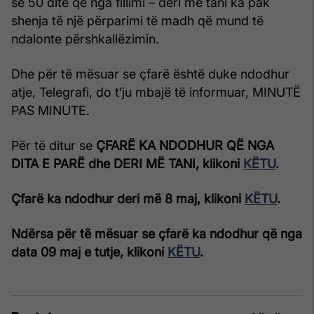
se 50 ditë që nga fillimi – deri më tani ka pak
shenja të një përparimi të madh që mund të
ndalonte përshkallëzimin.
Dhe për të mësuar se çfarë është duke ndodhur
atje, Telegrafi, do t’ju mbajë të informuar, MINUTË
PAS MINUTE.
Për të ditur se
ÇFARË KA NDODHUR QË NGA
DITA E PARË dhe DERI MË TANI, klikoni
KËTU
.
Çfarë ka ndodhur deri më 8 maj, klikoni
KËTU
.
Ndërsa për të mësuar se çfarë ka ndodhur që nga
data 09 maj e tutje, klikoni
KËTU
.