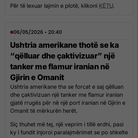
Për të lexuar lajmin e plotë, klikoni
KËTU
.
06/05/2026 • 20:40
Ushtria amerikane thotë se ka
“qëlluar dhe çaktivizuar” një
tanker me flamur iranian në
Gjirin e Omanit
Ushtria amerikane tha se forcat e saj qëlluan
dhe çaktivizuan një tanker me flamur iranian
gjatë rrugës për në një port iranian në Gjirin e
Omanit të mërkurën herët.
Siç thuhet më tej, një veprim i tillë erdhi, pasi
ky i fundit injoroi paralajmërimet se po shkelte