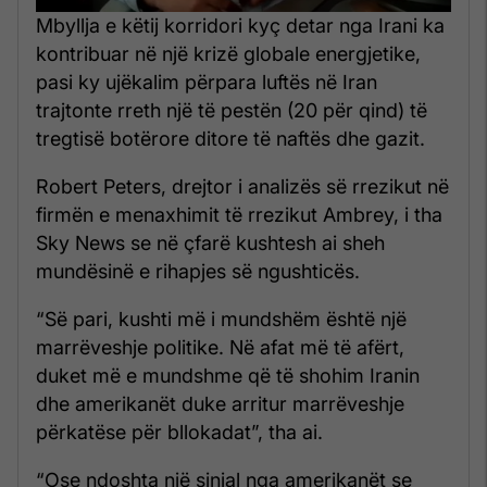
Mbyllja e këtij korridori kyç detar nga Irani ka
kontribuar në një krizë globale energjetike,
pasi ky ujëkalim përpara luftës në Iran
trajtonte rreth një të pestën (20 për qind) të
tregtisë botërore ditore të naftës dhe gazit.
Robert Peters, drejtor i analizës së rrezikut në
firmën e menaxhimit të rrezikut Ambrey, i tha
Sky News se në çfarë kushtesh ai sheh
mundësinë e rihapjes së ngushticës.
“Së pari, kushti më i mundshëm është një
marrëveshje politike. Në afat më të afërt,
duket më e mundshme që të shohim Iranin
dhe amerikanët duke arritur marrëveshje
përkatëse për bllokadat”, tha ai.
“Ose ndoshta një sinjal nga amerikanët se