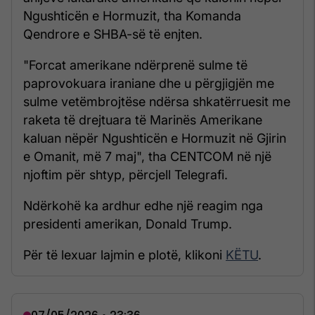
Ngushticën e Hormuzit, tha Komanda
Qendrore e SHBA-së të enjten.
"Forcat amerikane ndërprenë sulme të
paprovokuara iraniane dhe u përgjigjën me
sulme vetëmbrojtëse ndërsa shkatërruesit me
raketa të drejtuara të Marinës Amerikane
kaluan nëpër Ngushticën e Hormuzit në Gjirin
e Omanit, më 7 maj", tha CENTCOM në një
njoftim për shtyp, përcjell Telegrafi.
Ndërkohë ka ardhur edhe një reagim nga
presidenti amerikan, Donald Trump.
Për të lexuar lajmin e plotë, klikoni
KËTU
.