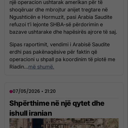
një operacion ushtarak amerikan për të
shoqëruar dhe mbrojtur anijet tregtare në
Ngushticën e Hormuzit, pasi Arabia Saudite
refuzoi t’i lejonte SHBA-së përdorimin e
bazave ushtarake dhe hapësirës ajrore të saj.
Sipas raportimit, vendimi i Arabisë Saudite
erdhi pas pakënaqësive për faktin që
operacioni u shpall pa koordinim të plotë me
Riadin...
më shumë.
07/05/2026 • 21:20
Shpërthime në një qytet dhe
ishull iranian