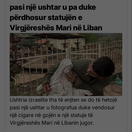
pasi një ushtar u pa duke
përdhosur statujën e
Virgjëreshës Mari në Liban
Ushtria izraelite tha të enjten se do të hetojë
pasi një ushtar u fotografua duke vendosur
një cigare në gojën e një statuje të
Virgjëreshës Mari në Libanin jugor.