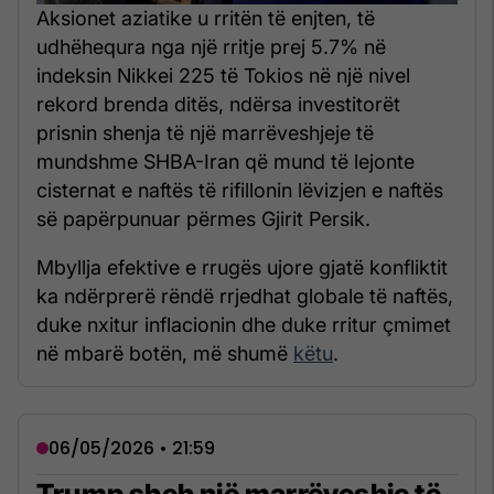
Aksionet aziatike u rritën të enjten, të
udhëhequra nga një rritje prej 5.7% në
indeksin Nikkei 225 të Tokios në një nivel
rekord brenda ditës, ndërsa investitorët
prisnin shenja të një marrëveshjeje të
mundshme SHBA-Iran që mund të lejonte
cisternat e naftës të rifillonin lëvizjen e naftës
së papërpunuar përmes Gjirit Persik.
Mbyllja efektive e rrugës ujore gjatë konfliktit
ka ndërprerë rëndë rrjedhat globale të naftës,
duke nxitur inflacionin dhe duke rritur çmimet
në mbarë botën, më shumë
këtu
.
06/05/2026 • 21:59
Trump sheh një marrëveshje të