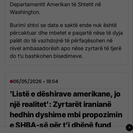
Departamentit Amerikan të Shtetit në
Washington.
Burimi shtoi se data e saktë ende nuk është
përcaktuar dhe mbetet e paqartë nëse të dyja
palët do të vazhdojnë të përfaqësohen në
nivel ambasadorësh apo nëse zyrtarë të tjerë
do t’u bashkohen bisedimeve.
06/05/2026 • 19:04
'Listë e dëshirave amerikane, jo
një realitet': Zyrtarët iranianë
hedhin dyshime mbi propozimin
e SHBA-së për t'i dhënë fund
×