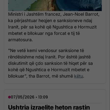
Ministri i Jashtëm francez, Jean-Noel Barrot,
ka përjashtuar heqjen e sanksioneve ndaj
Iranit, për sa kohë që Ngushtica e Hormuzit
mbetet e bllokuar nga forcat e tij të
armatosura.
"Ne vetë kemi vendosur sanksione të
rëndësishme ndaj Iranit. Por është jashtë
diskutimit që çdo sanksion të hiqet për sa
kohë që Ngushtica e Hormuzit mbetet e
bllokuar", tha Barrot, më shumë
këtu
.
07/05/2026 • 13:09
Ushtria izraelite heton rastin