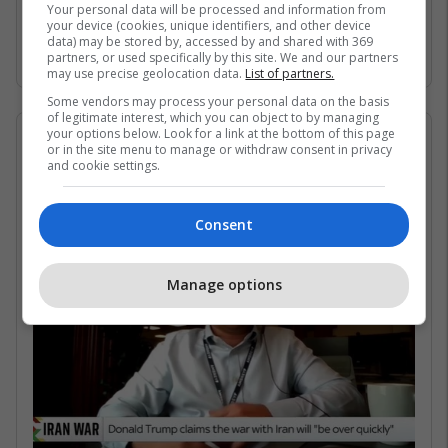
Gjirin Persik dhe nuk janë në gjendje të arrijnë
Your personal data will be processed and information from
your device (cookies, unique identifiers, and other device
në det të hapur për shkak të bllokadës
data) may be stored by, accessed by and shared with 369
iraniane. /Telegrafi/
partners, or used specifically by this site. We and our partners
may use precise geolocation data.
List of partners.
Some vendors may process your personal data on the basis
of legitimate interest, which you can object to by managing
your options below. Look for a link at the bottom of this page
07/05/2026 • 16:19
or in the site menu to manage or withdraw consent in privacy
and cookie settings.
Në çfarë kushtesh mund të
rihapet Ngushtica e Hormuzit?
Consent
Manage options