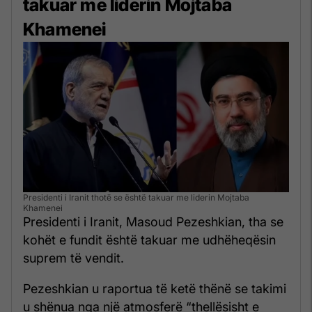
takuar me liderin Mojtaba
Khamenei
Presidenti i Iranit thotë se është takuar me liderin Mojtaba
Khamenei
Presidenti i Iranit, Masoud Pezeshkian, tha se
kohët e fundit është takuar me udhëheqësin
suprem të vendit.
Pezeshkian u raportua të ketë thënë se takimi
u shënua nga një atmosferë “thellësisht e