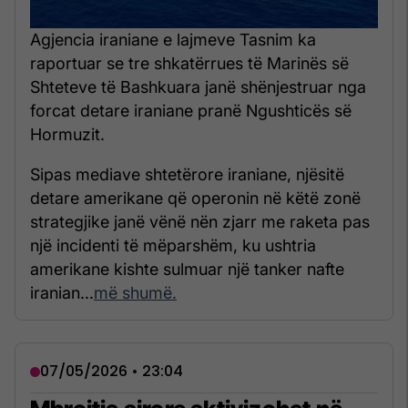
Agjencia iraniane e lajmeve Tasnim ka
raportuar se tre shkatërrues të Marinës së
Shteteve të Bashkuara janë shënjestruar nga
forcat detare iraniane pranë Ngushticës së
Hormuzit.
Sipas mediave shtetërore iraniane, njësitë
detare amerikane që operonin në këtë zonë
strategjike janë vënë nën zjarr me raketa pas
një incidenti të mëparshëm, ku ushtria
amerikane kishte sulmuar një tanker nafte
iranian...
më shumë.
07/05/2026 • 23:04