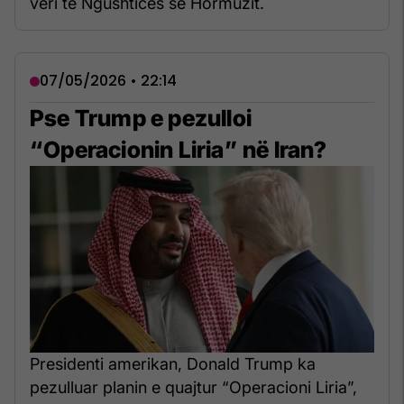
veri të Ngushticës së Hormuzit.
07/05/2026 • 22:14
Pse Trump e pezulloi
“Operacionin Liria” në Iran?
Presidenti amerikan, Donald Trump ka
pezulluar planin e quajtur “Operacioni Liria”,