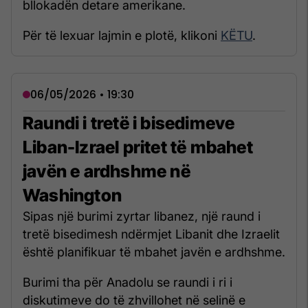
bllokadën detare amerikane.
Për të lexuar lajmin e plotë, klikoni
KËTU
.
06/05/2026 • 19:30
Raundi i tretë i bisedimeve
Liban-Izrael pritet të mbahet
javën e ardhshme në
Washington
Sipas një burimi zyrtar libanez, një raund i
tretë bisedimesh ndërmjet Libanit dhe Izraelit
është planifikuar të mbahet javën e ardhshme.
Burimi tha për Anadolu se raundi i ri i
diskutimeve do të zhvillohet në selinë e