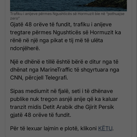
Trafiku i anijeve përmes Ngushticës së Hormuzit bie në “pothuajse
zero”
Gjatë 48 orëve të fundit, trafiku i anijeve
tregtare përmes Ngushticës së Hormuzit ka
rënë në një nga pikat e tij më të ulëta
ndonjëherë.
Një e dhënë e tillë është bërë e ditur nga të
dhënat nga MarineTraffic të shqyrtuara nga
CNN, përcjell Telegrafi.
Sipas mediumit në fjalë, seti i të dhënave
publike nuk tregon asnjë anije që ka kaluar
tranzit midis Detit Arabik dhe Gjirit Persik
gjatë 48 orëve të fundit.
Për të lexuar lajmin e plotë, klikoni
KËTU
.