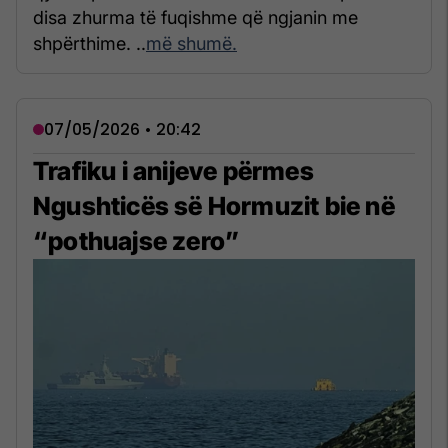
disa zhurma të fuqishme që ngjanin me
shpërthime. ..
më shumë.
07/05/2026 • 20:42
Trafiku i anijeve përmes
Ngushticës së Hormuzit bie në
“pothuajse zero”