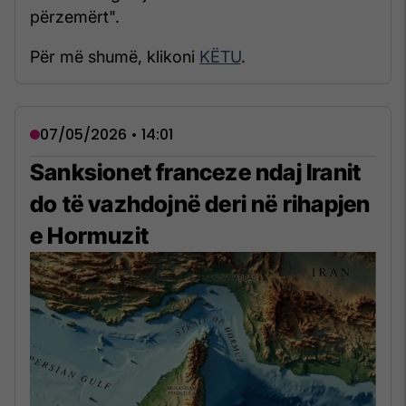
përzemërt".
Për më shumë, klikoni
KËTU
.
07/05/2026 • 14:01
Sanksionet franceze ndaj Iranit
do të vazhdojnë deri në rihapjen
e Hormuzit