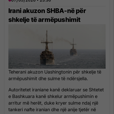
07/05/2026 • 23:36
Irani akuzon SHBA-në për
shkelje të armëpushimit
Teherani akuzon Uashingtonin për shkelje të
armëpushimit dhe sulme të ndërsjella.
Autoritetet iraniane kanë deklaruar se Shtetet
e Bashkuara kanë shkelur armëpushimin e
arritur më herët, duke kryer sulme ndaj një
tankeri nafte iranian dhe një anije tjetër në