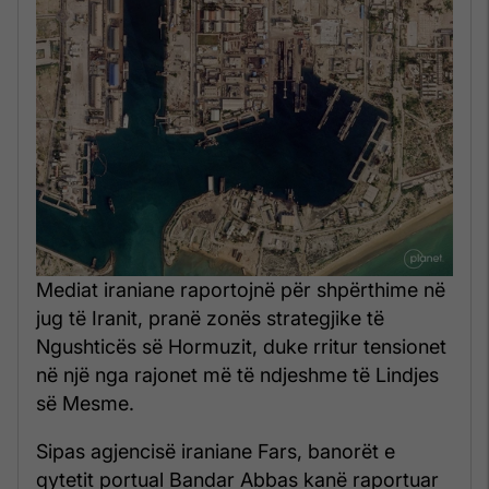
Mediat iraniane raportojnë për shpërthime në
jug të Iranit, pranë zonës strategjike të
Ngushticës së Hormuzit, duke rritur tensionet
në një nga rajonet më të ndjeshme të Lindjes
së Mesme.
Sipas agjencisë iraniane Fars, banorët e
qytetit portual Bandar Abbas kanë raportuar