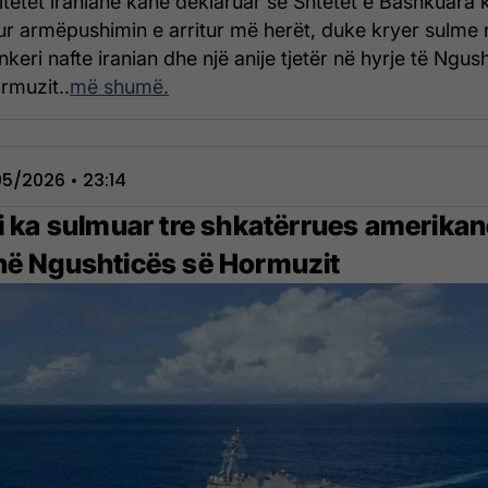
itetet iraniane kanë deklaruar se Shtetet e Bashkuara 
ur armëpushimin e arritur më herët, duke kryer sulme 
nkeri nafte iranian dhe një anije tjetër në hyrje të Ngus
rmuzit..
më shumë.
5/2026 • 23:14
ni ka sulmuar tre shkatërrues amerika
në Ngushticës së Hormuzit