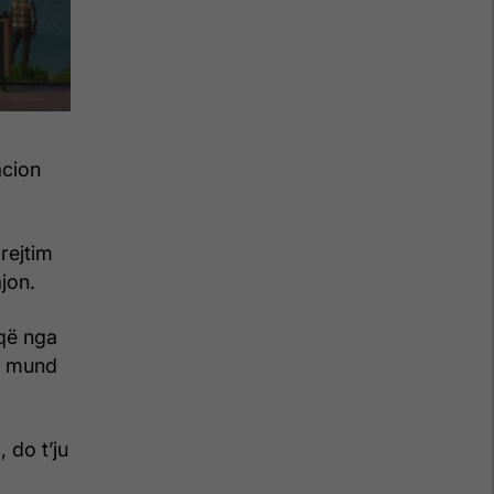
acion
rejtim
jon.
që nga
që mund
 do t’ju