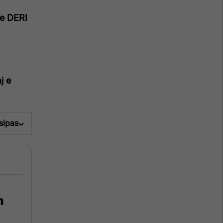
e DERI
j e
 sipas
n