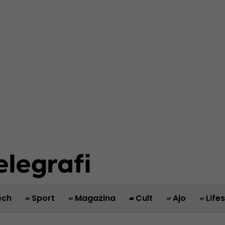
ech
Sport
Magazina
Cult
Ajo
Life