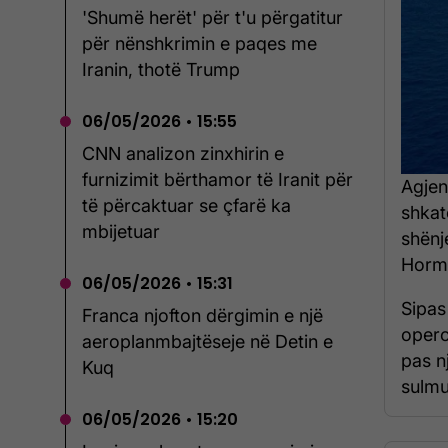
'Shumë herët' për t'u përgatitur
për nënshkrimin e paqes me
Iranin, thotë Trump
06/05/2026 • 15:55
CNN analizon zinxhirin e
furnizimit bërthamor të Iranit për
Agjen
të përcaktuar se çfarë ka
shkat
mbijetuar
shënj
Hormu
06/05/2026 • 15:31
Sipas
Franca njofton dërgimin e një
opero
aeroplanmbajtëseje në Detin e
pas n
Kuq
sulmua
06/05/2026 • 15:20