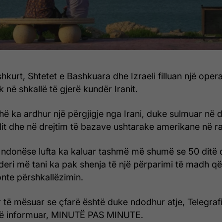
hkurt, Shtetet e Bashkuara dhe Izraeli filluan një oper
 në shkallë të gjerë kundër Iranit.
ë ka ardhur një përgjigje nga Irani, duke sulmuar në d
elit dhe në drejtim të bazave ushtarake amerikane në ra
 ndonëse lufta ka kaluar tashmë më shumë se 50 ditë 
 – deri më tani ka pak shenja të një përparimi të madh 
onte përshkallëzimin.
 të mësuar se çfarë është duke ndodhur atje, Telegrafi,
të informuar, MINUTË PAS MINUTE.