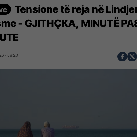
Tensione të reja në Lindje
me - GJITHÇKA, MINUTË PA
UTE
6 • 08:23