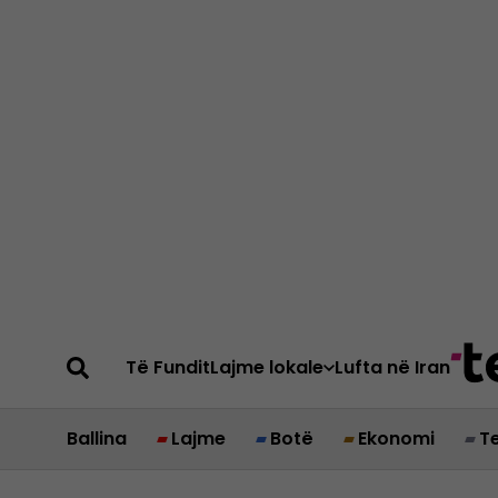
Të Fundit
Lajme lokale
Lufta në Iran
Ballina
Lajme
Botë
Ekonomi
T