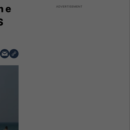
n e
S