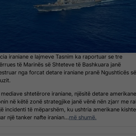
cia iraniane e lajmeve Tasnim ka raportuar se tre
ërrues të Marinës së Shteteve të Bashkuara janë
estruar nga forcat detare iraniane pranë Ngushticës s
zit.
 mediave shtetërore iraniane, njësitë detare amerikan
nin në këtë zonë strategjike janë vënë nën zjarr me r
jë incidenti të mëparshëm, ku ushtria amerikane kishte
r një tanker nafte iranian...
më shumë.