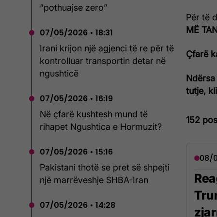
“pothuajse zero”
Për të 
MË TANI
07/05/2026 • 18:31
Irani krijon një agjenci të re për të
Çfarë k
kontrolluar transportin detar në
ngushticë
Ndërsa 
tutje, k
07/05/2026 • 16:19
Në çfarë kushtesh mund të
152 pos
rihapet Ngushtica e Hormuzit?
07/05/2026 • 15:16
08/0
Pakistani thotë se pret së shpejti
Rea
një marrëveshje SHBA-Iran
Tru
07/05/2026 • 14:28
zja