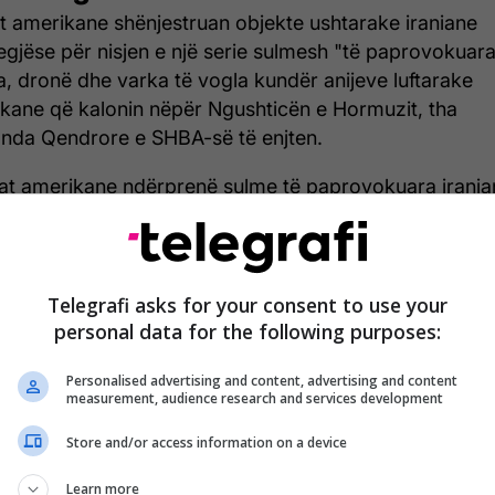
t amerikane shënjestruan objekte ushtarake iraniane
egjëse për nisjen e një serie sulmesh "të paprovokuar
a, dronë dhe varka të vogla kundër anijeve luftarake
kane që kalonin nëpër Ngushticën e Hormuzit, tha
da Qendrore e SHBA-së të enjten.
at amerikane ndërprenë sulme të paprovokuara irania
 përgjigjën me sulme vetëmbrojtëse ndërsa shkatërrue
keta të drejtuara të Marinës Amerikane kaluan nëpër
ticën e Hormuzit në Gjirin e Omanit, më 7 maj", tha
OM në një njoftim për shtyp, përcjell Telegrafi.
Telegrafi asks for your consent to use your
personal data for the following purposes:
ohë ka ardhur edhe një reagim nga presidenti amerik
ld Trump.
Personalised advertising and content, advertising and content
measurement, audience research and services development
 lexuar lajmin e plotë, klikoni
KËTU
.
Store and/or access information on a device
Learn more