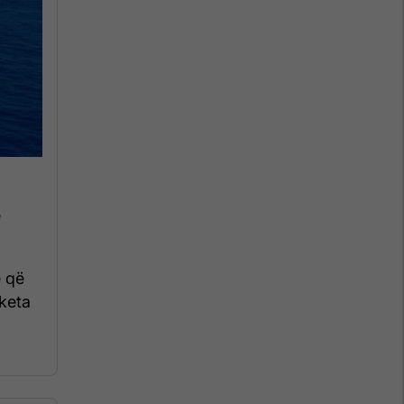
ë
e që
aketa