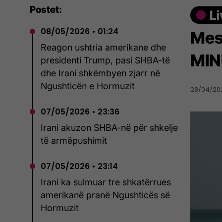
Postet:
08/05/2026 • 01:24
Mes
Reagon ushtria amerikane dhe
MIN
presidenti Trump, pasi SHBA-të
dhe Irani shkëmbyen zjarr në
Ngushticën e Hormuzit
28/04/202
07/05/2026 • 23:36
Irani akuzon SHBA-në për shkelje
të armëpushimit
07/05/2026 • 23:14
Irani ka sulmuar tre shkatërrues
amerikanë pranë Ngushticës së
Hormuzit