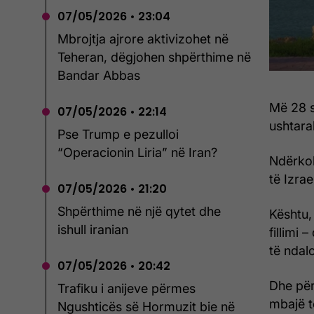
07/05/2026 • 23:04
Mbrojtja ajrore aktivizohet në
Teheran, dëgjohen shpërthime në
Bandar Abbas
Më 28 s
07/05/2026 • 22:14
ushtarak
Pse Trump e pezulloi
“Operacionin Liria” në Iran?
Ndërkoh
të Izra
07/05/2026 • 21:20
Shpërthime në një qytet dhe
Kështu,
ishull iranian
fillimi
të ndal
07/05/2026 • 20:42
Dhe për
Trafiku i anijeve përmes
mbajë 
Ngushticës së Hormuzit bie në