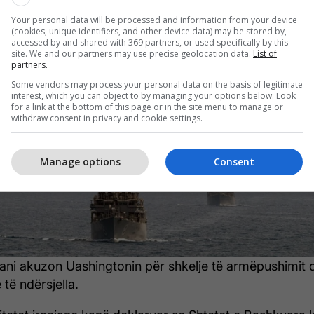
5/2026 • 23:36
Your personal data will be processed and information from your device
(cookies, unique identifiers, and other device data) may be stored by,
ni akuzon SHBA-në për shkelje të
accessed by and shared with 369 partners, or used specifically by this
site. We and our partners may use precise geolocation data.
List of
partners.
ëpushimit
Some vendors may process your personal data on the basis of legitimate
interest, which you can object to by managing your options below. Look
for a link at the bottom of this page or in the site menu to manage or
withdraw consent in privacy and cookie settings.
Manage options
Consent
ani akuzon Uashingtonin për shkelje të armëpushimit 
 të ndërsjella.