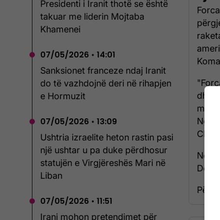
Presidenti i Iranit thotë se është
Forca
takuar me liderin Mojtaba
përgj
Khamenei
raket
ameri
07/05/2026 • 14:01
Koman
Sanksionet franceze ndaj Iranit
"Forc
do të vazhdojnë deri në rihapjen
dhe u
e Hormuzit
me ra
Ngush
07/05/2026 • 13:09
CENTC
Ushtria izraelite heton rastin pasi
një ushtar u pa duke përdhosur
Ndërk
statujën e Virgjëreshës Mari në
Dona
Liban
Për të
07/05/2026 • 11:51
Irani mohon pretendimet për