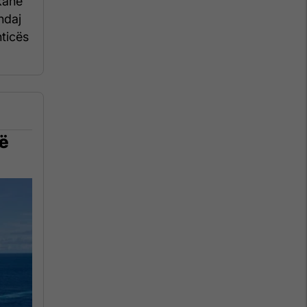
kanë
ndaj
hticës
në