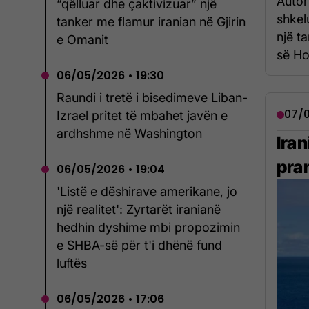
Autor
“qëlluar dhe çaktivizuar” një
shkel
tanker me flamur iranian në Gjirin
një ta
e Omanit
së Ho
06/05/2026 • 19:30
Raundi i tretë i bisedimeve Liban-
07/0
Izrael pritet të mbahet javën e
ardhshme në Washington
Ira
pra
06/05/2026 • 19:04
'Listë e dëshirave amerikane, jo
një realitet': Zyrtarët iranianë
hedhin dyshime mbi propozimin
e SHBA-së për t'i dhënë fund
luftës
06/05/2026 • 17:06