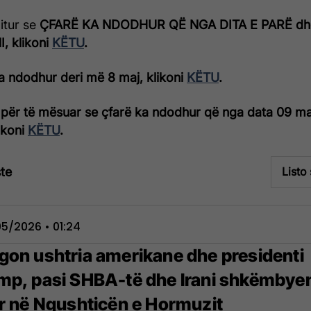
ditur se
ÇFARË KA NDODHUR QË NGA DITA E PARË dh
, klikoni
KËTU
.
a ndodhur deri më 8 maj, klikoni
KËTU
.
për të mësuar se çfarë ka ndodhur që nga data 09 ma
likoni
KËTU
.
te
Listo
5/2026 • 01:24
gon ushtria amerikane dhe presidenti
mp, pasi SHBA-të dhe Irani shkëmbye
rr në Ngushticën e Hormuzit