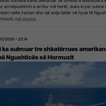
itetet iraniane kanë deklaruar se Shtetet e Bashkuara 
ur armëpushimin e arritur më herët, duke kryer sulme 
nkeri nafte iranian dhe një anije tjetër në hyrje të Ngus
rmuzit..
më shumë.
5/2026 • 23:14
ni ka sulmuar tre shkatërrues amerika
në Ngushticës së Hormuzit