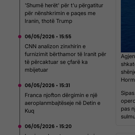
'Shumë herët' për t'u përgatitur
për nënshkrimin e paqes me
Iranin, thotë Trump
06/05/2026 • 15:55
CNN analizon zinxhirin e
furnizimit bërthamor të Iranit për
Agjen
të përcaktuar se çfarë ka
shkat
mbijetuar
shënj
Hormu
06/05/2026 • 15:31
Sipas
Franca njofton dërgimin e një
opero
aeroplanmbajtëseje në Detin e
pas n
Kuq
sulmua
06/05/2026 • 15:20