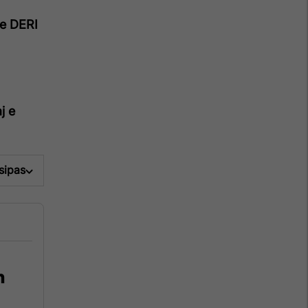
e DERI
j e
 sipas
n