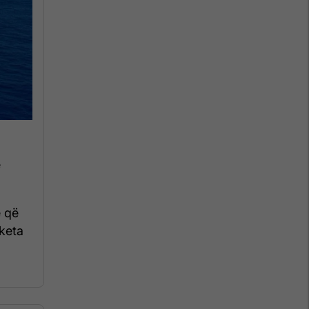
ë
e që
aketa