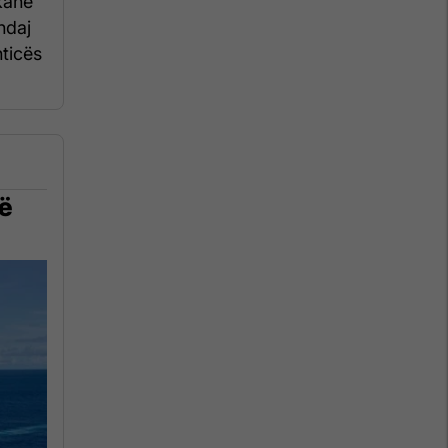
kanë
ndaj
hticës
në