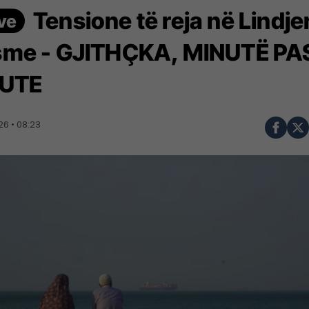
Tensione të reja në Lindje
me - GJITHÇKA, MINUTË PA
UTE
6 • 08:23