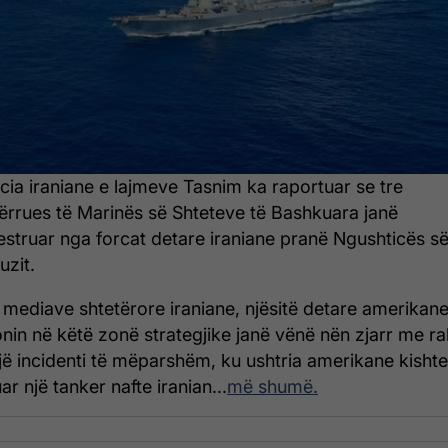
cia iraniane e lajmeve Tasnim ka raportuar se tre
ërrues të Marinës së Shteteve të Bashkuara janë
estruar nga forcat detare iraniane pranë Ngushticës s
zit.
 mediave shtetërore iraniane, njësitë detare amerikan
nin në këtë zonë strategjike janë vënë nën zjarr me r
jë incidenti të mëparshëm, ku ushtria amerikane kishte
r një tanker nafte iranian...
më shumë.