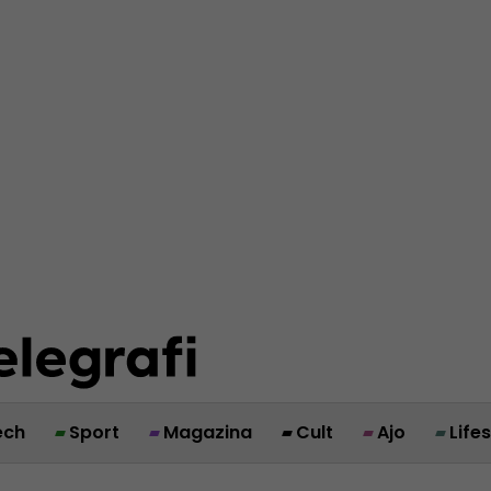
ech
Sport
Magazina
Cult
Ajo
Life