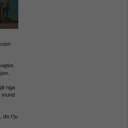
acion
rejtim
jon.
që nga
që mund
 do t’ju