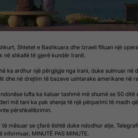
hkurt, Shtetet e Bashkuara dhe Izraeli filluan një oper
 në shkallë të gjerë kundër Iranit.
ë ka ardhur një përgjigje nga Irani, duke sulmuar në d
elit dhe në drejtim të bazave ushtarake amerikane në ra
 ndonëse lufta ka kaluar tashmë më shumë se 50 ditë 
 – deri më tani ka pak shenja të një përparimi të madh 
onte përshkallëzimin.
 të mësuar se çfarë është duke ndodhur atje, Telegrafi,
të informuar, MINUTË PAS MINUTE.