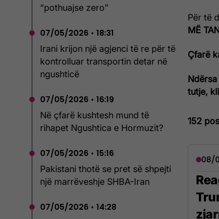
“pothuajse zero”
Për të 
MË TANI
07/05/2026 • 18:31
Irani krijon një agjenci të re për të
Çfarë k
kontrolluar transportin detar në
ngushticë
Ndërsa 
tutje, k
07/05/2026 • 16:19
Në çfarë kushtesh mund të
152 pos
rihapet Ngushtica e Hormuzit?
07/05/2026 • 15:16
08/0
Pakistani thotë se pret së shpejti
Rea
një marrëveshje SHBA-Iran
Tru
07/05/2026 • 14:28
zja