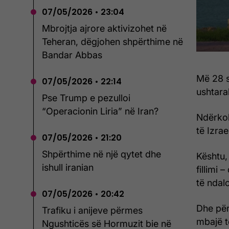
07/05/2026 • 23:04
Mbrojtja ajrore aktivizohet në
Teheran, dëgjohen shpërthime në
Bandar Abbas
Më 28 s
07/05/2026 • 22:14
ushtarak
Pse Trump e pezulloi
“Operacionin Liria” në Iran?
Ndërkoh
të Izra
07/05/2026 • 21:20
Shpërthime në një qytet dhe
Kështu,
ishull iranian
fillimi
të ndal
07/05/2026 • 20:42
Dhe për
Trafiku i anijeve përmes
mbajë 
Ngushticës së Hormuzit bie në