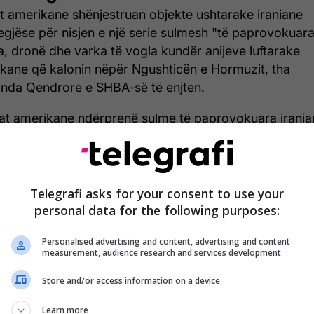
t amerikane shënjestruan objekte ushtarake iraniane
egjëse për nisjen e një serie sulmesh "të paprovokuar
a, dronë dhe varka të vogla kundër anijeve luftarake
kane që kalonin nëpër Ngushticën e Hormuzit, tha
da Qendrore e SHBA-së të enjten.
at amerikane ndërprenë sulme të paprovokuara irania
 përgjigjën me sulme vetëmbrojtëse ndërsa shkatërrue
keta të drejtuara të Marinës Amerikane kaluan nëpër
ticën e Hormuzit në Gjirin e Omanit, më 7 maj", tha
OM në një njoftim për shtyp, përcjell Telegrafi.
Telegrafi asks for your consent to use your
personal data for the following purposes:
ohë ka ardhur edhe një reagim nga presidenti amerik
ld Trump.
Personalised advertising and content, advertising and content
measurement, audience research and services development
 lexuar lajmin e plotë, klikoni
KËTU
.
Store and/or access information on a device
Learn more