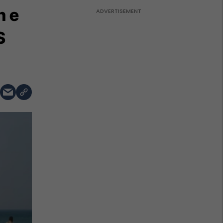
n e
S