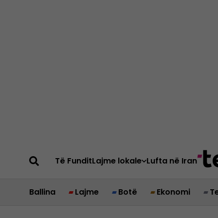
Të Fundit
Lajme lokale
Lufta në Iran
Ballina
Lajme
Botë
Ekonomi
T