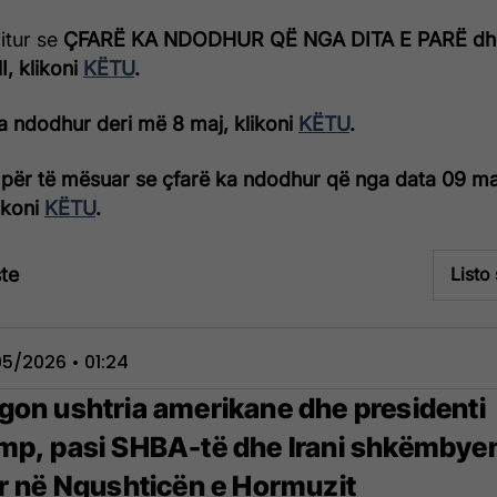
ditur se
ÇFARË KA NDODHUR QË NGA DITA E PARË dh
, klikoni
KËTU
.
a ndodhur deri më 8 maj, klikoni
KËTU
.
për të mësuar se çfarë ka ndodhur që nga data 09 ma
likoni
KËTU
.
te
Listo
5/2026 • 01:24
gon ushtria amerikane dhe presidenti
mp, pasi SHBA-të dhe Irani shkëmbye
rr në Ngushticën e Hormuzit