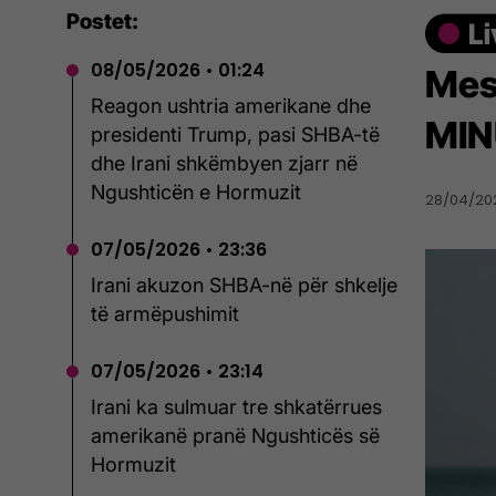
Postet:
08/05/2026 • 01:24
Mes
Reagon ushtria amerikane dhe
MIN
presidenti Trump, pasi SHBA-të
dhe Irani shkëmbyen zjarr në
Ngushticën e Hormuzit
28/04/202
07/05/2026 • 23:36
Irani akuzon SHBA-në për shkelje
të armëpushimit
07/05/2026 • 23:14
Irani ka sulmuar tre shkatërrues
amerikanë pranë Ngushticës së
Hormuzit