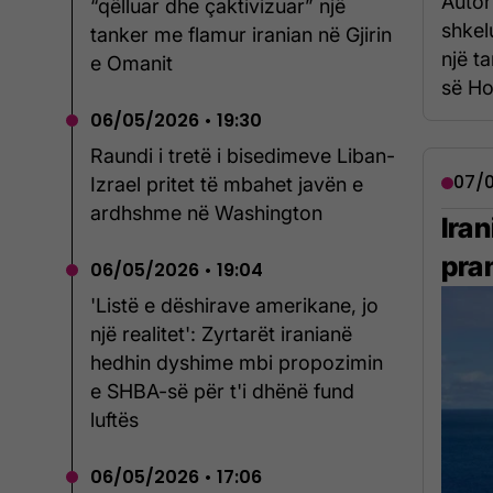
Autor
“qëlluar dhe çaktivizuar” një
shkel
tanker me flamur iranian në Gjirin
një ta
e Omanit
së Ho
06/05/2026 • 19:30
Raundi i tretë i bisedimeve Liban-
07/0
Izrael pritet të mbahet javën e
ardhshme në Washington
Ira
pra
06/05/2026 • 19:04
'Listë e dëshirave amerikane, jo
një realitet': Zyrtarët iranianë
hedhin dyshime mbi propozimin
e SHBA-së për t'i dhënë fund
luftës
06/05/2026 • 17:06