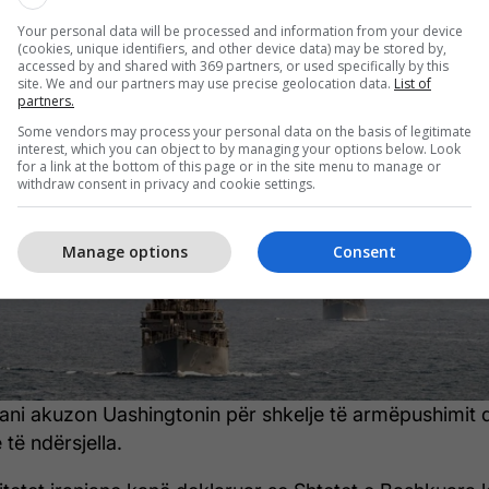
5/2026 • 23:36
Your personal data will be processed and information from your device
(cookies, unique identifiers, and other device data) may be stored by,
ni akuzon SHBA-në për shkelje të
accessed by and shared with 369 partners, or used specifically by this
site. We and our partners may use precise geolocation data.
List of
partners.
ëpushimit
Some vendors may process your personal data on the basis of legitimate
interest, which you can object to by managing your options below. Look
for a link at the bottom of this page or in the site menu to manage or
withdraw consent in privacy and cookie settings.
Manage options
Consent
ani akuzon Uashingtonin për shkelje të armëpushimit 
 të ndërsjella.