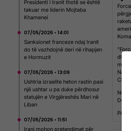
Presidenti i Iranit thotë se është
Forca
takuar me liderin Mojtaba
përgj
Khamenei
raket
ameri
07/05/2026 • 14:01
Koman
Sanksionet franceze ndaj Iranit
"Forc
do të vazhdojnë deri në rihapjen
dhe u
e Hormuzit
me ra
Ngush
07/05/2026 • 13:09
CENTC
Ushtria izraelite heton rastin pasi
një ushtar u pa duke përdhosur
Ndërk
statujën e Virgjëreshës Mari në
Dona
Liban
Për të
07/05/2026 • 11:51
Irani mohon pretendimet për