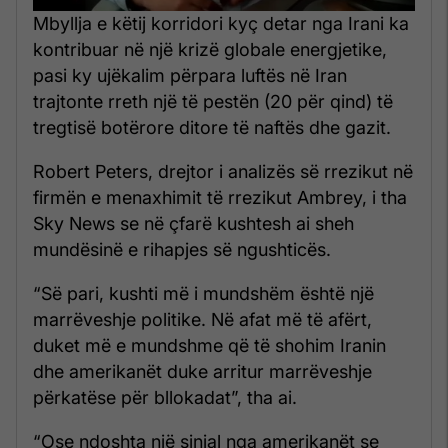
Mbyllja e këtij korridori kyç detar nga Irani ka
kontribuar në një krizë globale energjetike,
pasi ky ujëkalim përpara luftës në Iran
trajtonte rreth një të pestën (20 për qind) të
tregtisë botërore ditore të naftës dhe gazit.
Robert Peters, drejtor i analizës së rrezikut në
firmën e menaxhimit të rrezikut Ambrey, i tha
Sky News se në çfarë kushtesh ai sheh
mundësinë e rihapjes së ngushticës.
“Së pari, kushti më i mundshëm është një
marrëveshje politike. Në afat më të afërt,
duket më e mundshme që të shohim Iranin
dhe amerikanët duke arritur marrëveshje
përkatëse për bllokadat”, tha ai.
“Ose ndoshta një sinjal nga amerikanët se