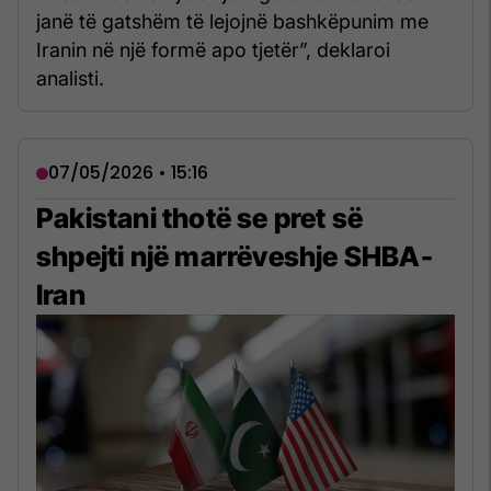
janë të gatshëm të lejojnë bashkëpunim me
Iranin në një formë apo tjetër”, deklaroi
analisti.
07/05/2026 • 15:16
Pakistani thotë se pret së
shpejti një marrëveshje SHBA-
Iran