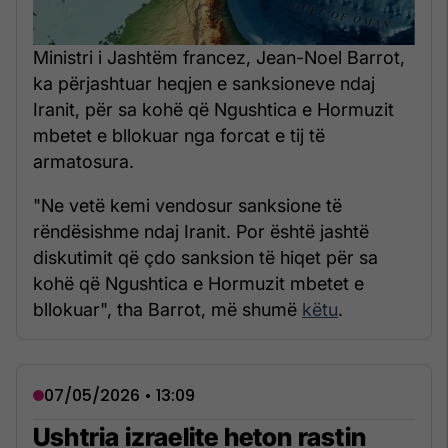
Ministri i Jashtëm francez, Jean-Noel Barrot,
ka përjashtuar heqjen e sanksioneve ndaj
Iranit, për sa kohë që Ngushtica e Hormuzit
mbetet e bllokuar nga forcat e tij të
armatosura.
"Ne vetë kemi vendosur sanksione të
rëndësishme ndaj Iranit. Por është jashtë
diskutimit që çdo sanksion të hiqet për sa
kohë që Ngushtica e Hormuzit mbetet e
bllokuar", tha Barrot, më shumë
këtu
.
07/05/2026 • 13:09
Ushtria izraelite heton rastin