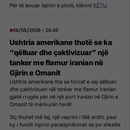
Për të lexuar lajmin e plotë, klikoni
KËTU
.
06/05/2026 • 20:40
Ushtria amerikane thotë se ka
“qëlluar dhe çaktivizuar” një
tanker me flamur iranian në
Gjirin e Omanit
Ushtria amerikane tha se forcat e saj qëlluan
dhe çaktivizuan një tanker me flamur iranian
gjatë rrugës për në një port iranian në Gjirin e
Omanit të mërkurën herët.
Siç thuhet më tej, një veprim i tillë erdhi, pasi
ky i fundit injoroi paralajmërimet se po shkelte