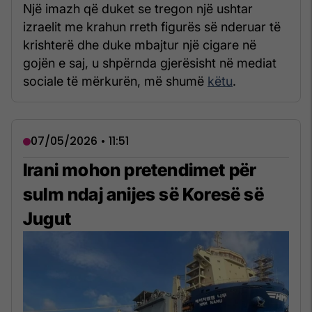
Një imazh që duket se tregon një ushtar
izraelit me krahun rreth figurës së nderuar të
krishterë dhe duke mbajtur një cigare në
gojën e saj, u shpërnda gjerësisht në mediat
sociale të mërkurën, më shumë
këtu
.
07/05/2026 • 11:51
Irani mohon pretendimet për
sulm ndaj anijes së Koresë së
Jugut