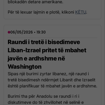
bllokadën detare amerikane.
Për të lexuar lajmin e plotë, klikoni
KËTU
.
06/05/2026 • 19:30
Raundi i tretë i bisedimeve
Liban-Izrael pritet të mbahet
javën e ardhshme në
Washington
Sipas një burimi zyrtar libanez, një raund i
tretë bisedimesh ndërmjet Libanit dhe Izraelit
është planifikuar të mbahet javën e ardhshme.
Burimi tha për Anadolu se raundi i ri i
diskutimeve do të zhvillohet në selinë e