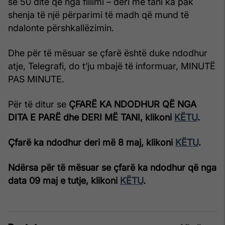
se 50 ditë që nga fillimi – deri më tani ka pak
shenja të një përparimi të madh që mund të
ndalonte përshkallëzimin.
Dhe për të mësuar se çfarë është duke ndodhur
atje, Telegrafi, do t’ju mbajë të informuar, MINUTË
PAS MINUTE.
Për të ditur se
ÇFARË KA NDODHUR QË NGA
DITA E PARË dhe DERI MË TANI, klikoni
KËTU
.
Çfarë ka ndodhur deri më 8 maj, klikoni
KËTU
.
Ndërsa për të mësuar se çfarë ka ndodhur që nga
data 09 maj e tutje, klikoni
KËTU
.