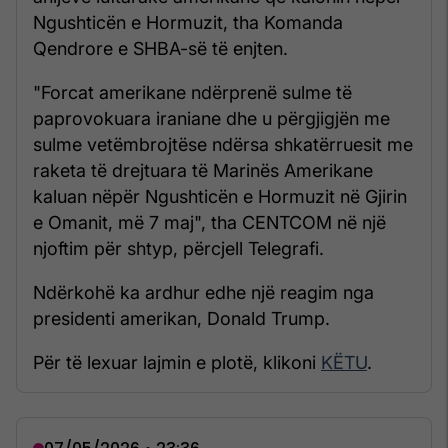
Ngushticën e Hormuzit, tha Komanda
Qendrore e SHBA-së të enjten.
"Forcat amerikane ndërprenë sulme të
paprovokuara iraniane dhe u përgjigjën me
sulme vetëmbrojtëse ndërsa shkatërruesit me
raketa të drejtuara të Marinës Amerikane
kaluan nëpër Ngushticën e Hormuzit në Gjirin
e Omanit, më 7 maj", tha CENTCOM në një
njoftim për shtyp, përcjell Telegrafi.
Ndërkohë ka ardhur edhe një reagim nga
presidenti amerikan, Donald Trump.
Për të lexuar lajmin e plotë, klikoni
KËTU
.