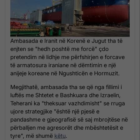
Ambasada e Iranit në Korenë e Jugut tha të
enjten se "hedh poshtë me forcë" çdo
pretendim në lidhje me përfshirjen e forcave
të armatosura iraniane në dëmtimin e një
anijeje koreane në Ngushticën e Hormuzit.
Megjithatë, ambasada tha se që nga fillimi i
luftës me Shtetet e Bashkuara dhe Izraelin,
Teherani ka "theksuar vazhdimisht" se rruga
ujore strategjike "është një pjesë e
pandashme e gjeografisë së saj mbrojtëse në
përballjen me agresorët dhe mbështetësit e
tyre", më shumë
këtu
.