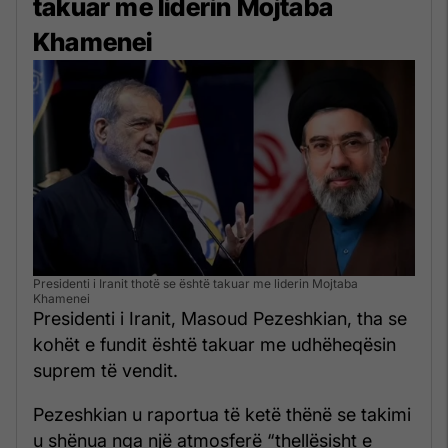
takuar me liderin Mojtaba
Khamenei
Presidenti i Iranit thotë se është takuar me liderin Mojtaba
Khamenei
Presidenti i Iranit, Masoud Pezeshkian, tha se
kohët e fundit është takuar me udhëheqësin
suprem të vendit.
Pezeshkian u raportua të ketë thënë se takimi
u shënua nga një atmosferë “thellësisht e