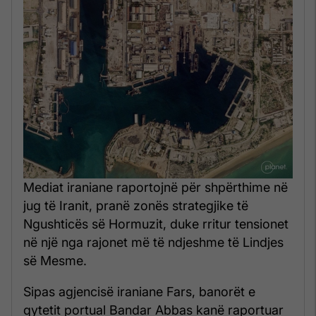
Mediat iraniane raportojnë për shpërthime në
jug të Iranit, pranë zonës strategjike të
Ngushticës së Hormuzit, duke rritur tensionet
në një nga rajonet më të ndjeshme të Lindjes
së Mesme.
Sipas agjencisë iraniane Fars, banorët e
qytetit portual Bandar Abbas kanë raportuar