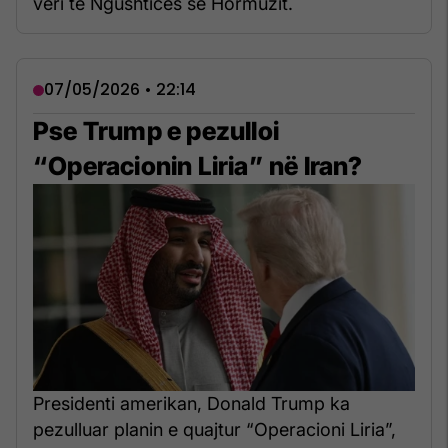
veri të Ngushticës së Hormuzit.
07/05/2026 • 22:14
Pse Trump e pezulloi
“Operacionin Liria” në Iran?
Presidenti amerikan, Donald Trump ka
pezulluar planin e quajtur “Operacioni Liria”,