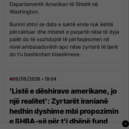
Departamentit Amerikan të Shtetit në
Washington.
Burimi shtoi se data e saktë ende nuk është
përcaktuar dhe mbetet e paqartë nëse të dyja
palët do të vazhdojnë të përfaqësohen në
nivel ambasadorësh apo nëse zyrtarë të tjerë
do t’u bashkohen bisedimeve.
06/05/2026 • 19:04
'Listë e dëshirave amerikane, jo
një realitet': Zyrtarët iranianë
hedhin dyshime mbi propozimin
e SHBA-së për t'i dhënë fund
×