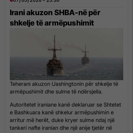
07/05/2026 • 23:36
Irani akuzon SHBA-në për
shkelje të armëpushimit
Teherani akuzon Uashingtonin për shkelje të
armëpushimit dhe sulme të ndërsjella.
Autoritetet iraniane kanë deklaruar se Shtetet
e Bashkuara kanë shkelur armëpushimin e
arritur më herët, duke kryer sulme ndaj një
tankeri nafte iranian dhe një anije tjetër në