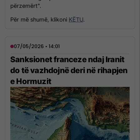
përzemërt".
Për më shumë, klikoni
KËTU
.
07/05/2026 • 14:01
Sanksionet franceze ndaj Iranit
do të vazhdojnë deri në rihapjen
e Hormuzit