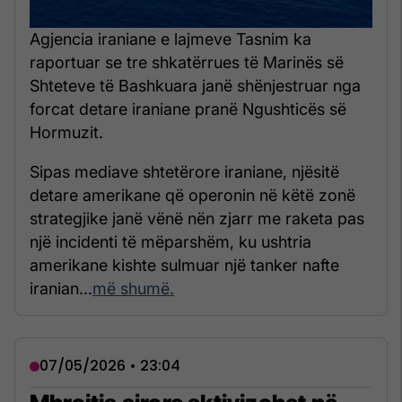
Agjencia iraniane e lajmeve Tasnim ka
raportuar se tre shkatërrues të Marinës së
Shteteve të Bashkuara janë shënjestruar nga
forcat detare iraniane pranë Ngushticës së
Hormuzit.
Sipas mediave shtetërore iraniane, njësitë
detare amerikane që operonin në këtë zonë
strategjike janë vënë nën zjarr me raketa pas
një incidenti të mëparshëm, ku ushtria
amerikane kishte sulmuar një tanker nafte
iranian...
më shumë.
07/05/2026 • 23:04