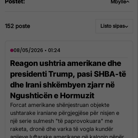
Postet:
Mbylle
152 poste
Listo sipas
08/05/2026 • 01:24
Reagon ushtria amerikane dhe
presidenti Trump, pasi SHBA-të
dhe Irani shkëmbyen zjarr në
Ngushticën e Hormuzit
Forcat amerikane shënjestruan objekte
ushtarake iraniane përgjegjëse për nisjen e
një serie sulmesh "të paprovokuara" me
raketa, dronë dhe varka të vogla kundër
anijeve luftarake amerikane që kalonin nëpër