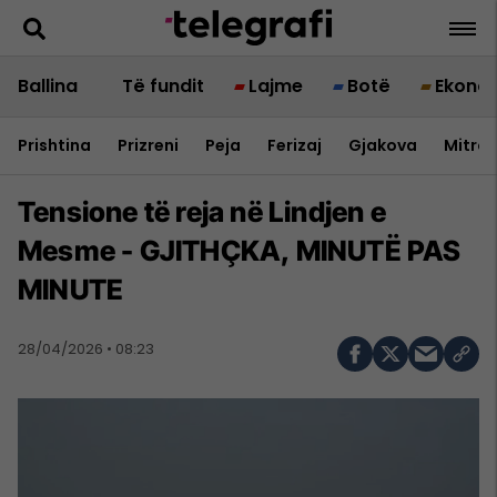
Ballina
Të fundit
Lajme
Botë
Ekono
Prishtina
Prizreni
Peja
Ferizaj
Gjakova
Mitrov
Tensione të reja në Lindjen e
Mesme - GJITHÇKA, MINUTË PAS
MINUTE
28/04/2026 • 08:23