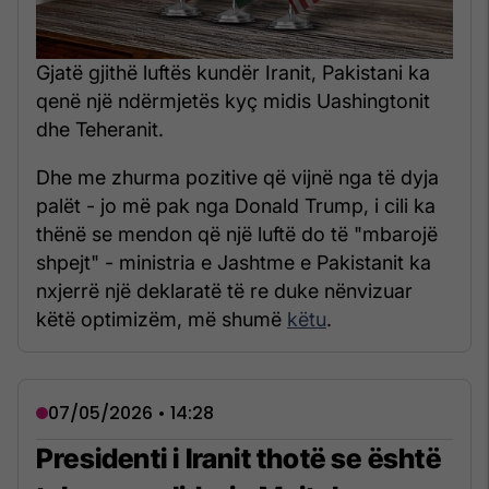
Gjatë gjithë luftës kundër Iranit, Pakistani ka
qenë një ndërmjetës kyç midis Uashingtonit
dhe Teheranit.
Dhe me zhurma pozitive që vijnë nga të dyja
palët - jo më pak nga Donald Trump, i cili ka
thënë se mendon që një luftë do të "mbarojë
shpejt" - ministria e Jashtme e Pakistanit ka
nxjerrë një deklaratë të re duke nënvizuar
këtë optimizëm, më shumë
këtu
.
07/05/2026 • 14:28
Presidenti i Iranit thotë se është