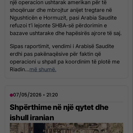
një operacion ushtarak amerikan për të
shoqëruar dhe mbrojtur anijet tregtare në
Ngushticën e Hormuzit, pasi Arabia Saudite
refuzoi t’i lejonte SHBA-së përdorimin e
bazave ushtarake dhe hapësirës ajrore të saj.
Sipas raportimit, vendimi i Arabisë Saudite
erdhi pas pakënaqësive për faktin që
operacioni u shpall pa koordinim të plotë me
Riadin...
më shumë.
07/05/2026 • 21:20
Shpërthime në një qytet dhe
ishull iranian