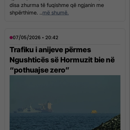
disa zhurma të fuqishme që ngjanin me
shpërthime. ..
më shumë.
07/05/2026 • 20:42
Trafiku i anijeve përmes
Ngushticës së Hormuzit bie në
“pothuajse zero”