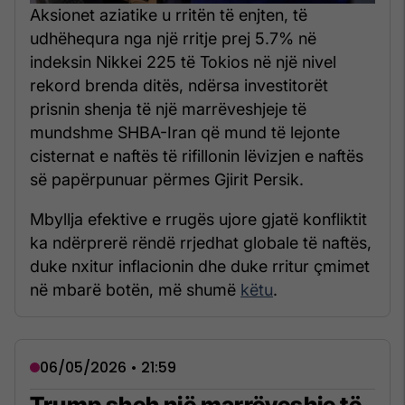
Aksionet aziatike u rritën të enjten, të
udhëhequra nga një rritje prej 5.7% në
indeksin Nikkei 225 të Tokios në një nivel
rekord brenda ditës, ndërsa investitorët
prisnin shenja të një marrëveshjeje të
mundshme SHBA-Iran që mund të lejonte
cisternat e naftës të rifillonin lëvizjen e naftës
së papërpunuar përmes Gjirit Persik.
Mbyllja efektive e rrugës ujore gjatë konfliktit
ka ndërprerë rëndë rrjedhat globale të naftës,
duke nxitur inflacionin dhe duke rritur çmimet
në mbarë botën, më shumë
këtu
.
06/05/2026 • 21:59
Trump sheh një marrëveshje të