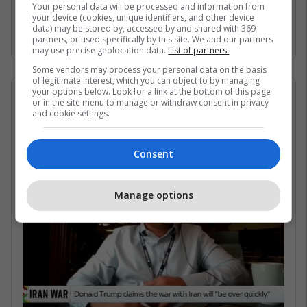
Gjirin Persik dhe nuk janë në gjendje të arrijnë
Your personal data will be processed and information from
your device (cookies, unique identifiers, and other device
në det të hapur për shkak të bllokadës
data) may be stored by, accessed by and shared with 369
iraniane. /Telegrafi/
partners, or used specifically by this site. We and our partners
may use precise geolocation data.
List of partners.
Some vendors may process your personal data on the basis
of legitimate interest, which you can object to by managing
your options below. Look for a link at the bottom of this page
07/05/2026 • 16:19
or in the site menu to manage or withdraw consent in privacy
and cookie settings.
Në çfarë kushtesh mund të
rihapet Ngushtica e Hormuzit?
Consent
Manage options