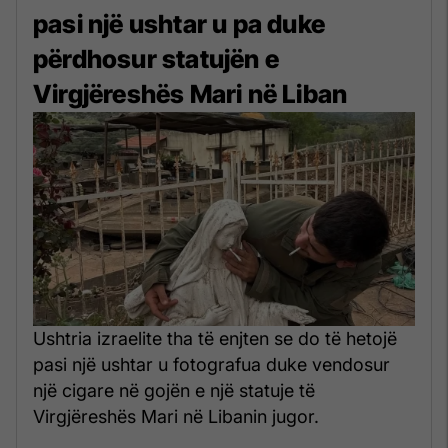
pasi një ushtar u pa duke
përdhosur statujën e
Virgjëreshës Mari në Liban
Ushtria izraelite tha të enjten se do të hetojë
pasi një ushtar u fotografua duke vendosur
një cigare në gojën e një statuje të
Virgjëreshës Mari në Libanin jugor.