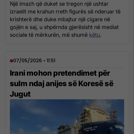
Një imazh që duket se tregon një ushtar
izraelit me krahun rreth figurës së nderuar të
krishterë dhe duke mbajtur një cigare në
gojën e saj, u shpërnda gjerësisht në mediat
sociale të mërkurën, më shumë
këtu
.
07/05/2026 • 11:51
Irani mohon pretendimet për
sulm ndaj anijes së Koresë së
Jugut