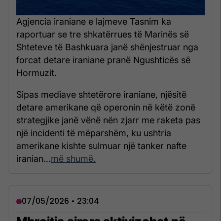
Agjencia iraniane e lajmeve Tasnim ka
raportuar se tre shkatërrues të Marinës së
Shteteve të Bashkuara janë shënjestruar nga
forcat detare iraniane pranë Ngushticës së
Hormuzit.
Sipas mediave shtetërore iraniane, njësitë
detare amerikane që operonin në këtë zonë
strategjike janë vënë nën zjarr me raketa pas
një incidenti të mëparshëm, ku ushtria
amerikane kishte sulmuar një tanker nafte
iranian...
më shumë.
07/05/2026 • 23:04