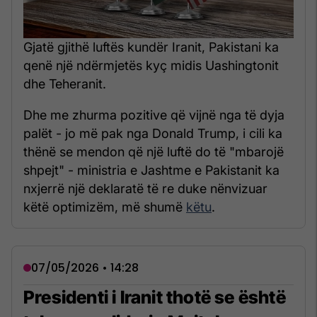
Gjatë gjithë luftës kundër Iranit, Pakistani ka
qenë një ndërmjetës kyç midis Uashingtonit
dhe Teheranit.
Dhe me zhurma pozitive që vijnë nga të dyja
palët - jo më pak nga Donald Trump, i cili ka
thënë se mendon që një luftë do të "mbarojë
shpejt" - ministria e Jashtme e Pakistanit ka
nxjerrë një deklaratë të re duke nënvizuar
këtë optimizëm, më shumë
këtu
.
07/05/2026 • 14:28
Presidenti i Iranit thotë se është