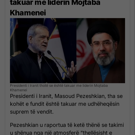
takuar me liderin Mojtaba
Khamenei
Presidenti i Iranit thotë se është takuar me liderin Mojtaba
Khamenei
Presidenti i Iranit, Masoud Pezeshkian, tha se
kohët e fundit është takuar me udhëheqësin
suprem të vendit.
Pezeshkian u raportua të ketë thënë se takimi
u shënua nga një atmosferë “thellësisht e