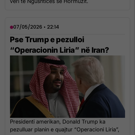
veri të Ngushticës së Hormuzit.
07/05/2026 • 22:14
Pse Trump e pezulloi
“Operacionin Liria” në Iran?
Presidenti amerikan, Donald Trump ka
pezulluar planin e quajtur “Operacioni Liria”,