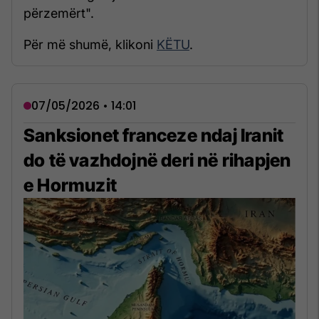
përzemërt".
Për më shumë, klikoni
KËTU
.
07/05/2026 • 14:01
Sanksionet franceze ndaj Iranit
do të vazhdojnë deri në rihapjen
e Hormuzit