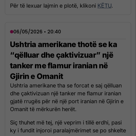
Për të lexuar lajmin e plotë, klikoni
KËTU
.
06/05/2026 • 20:40
Ushtria amerikane thotë se ka
“qëlluar dhe çaktivizuar” një
tanker me flamur iranian në
Gjirin e Omanit
Ushtria amerikane tha se forcat e saj qëlluan
dhe çaktivizuan një tanker me flamur iranian
gjatë rrugës për në një port iranian në Gjirin e
Omanit të mërkurën herët.
Siç thuhet më tej, një veprim i tillë erdhi, pasi
ky i fundit injoroi paralajmërimet se po shkelte