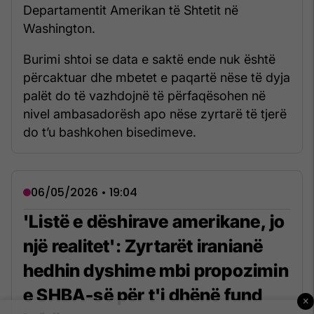
Departamentit Amerikan të Shtetit në
Washington.
Burimi shtoi se data e saktë ende nuk është
përcaktuar dhe mbetet e paqartë nëse të dyja
palët do të vazhdojnë të përfaqësohen në
nivel ambasadorësh apo nëse zyrtarë të tjerë
do t’u bashkohen bisedimeve.
06/05/2026 • 19:04
'Listë e dëshirave amerikane, jo
një realitet': Zyrtarët iranianë
hedhin dyshime mbi propozimin
e SHBA-së për t'i dhënë fund
×