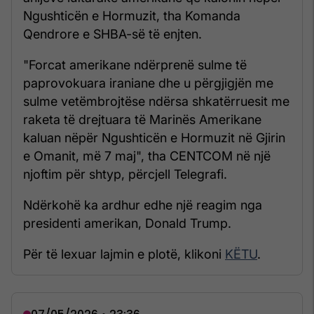
Ngushticën e Hormuzit, tha Komanda
Qendrore e SHBA-së të enjten.
"Forcat amerikane ndërprenë sulme të
paprovokuara iraniane dhe u përgjigjën me
sulme vetëmbrojtëse ndërsa shkatërruesit me
raketa të drejtuara të Marinës Amerikane
kaluan nëpër Ngushticën e Hormuzit në Gjirin
e Omanit, më 7 maj", tha CENTCOM në një
njoftim për shtyp, përcjell Telegrafi.
Ndërkohë ka ardhur edhe një reagim nga
presidenti amerikan, Donald Trump.
Për të lexuar lajmin e plotë, klikoni
KËTU
.