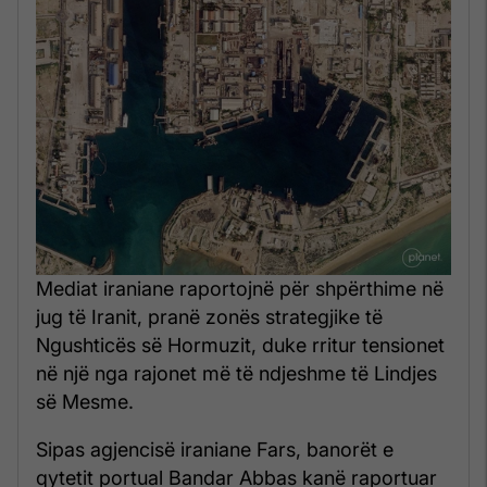
Mediat iraniane raportojnë për shpërthime në
jug të Iranit, pranë zonës strategjike të
Ngushticës së Hormuzit, duke rritur tensionet
në një nga rajonet më të ndjeshme të Lindjes
së Mesme.
Sipas agjencisë iraniane Fars, banorët e
qytetit portual Bandar Abbas kanë raportuar