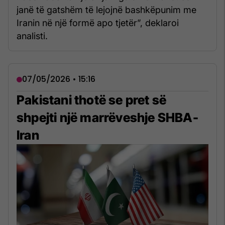
janë të gatshëm të lejojnë bashkëpunim me
Iranin në një formë apo tjetër”, deklaroi
analisti.
07/05/2026 • 15:16
Pakistani thotë se pret së
shpejti një marrëveshje SHBA-
Iran