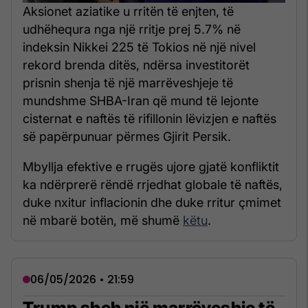
Aksionet aziatike u rritën të enjten, të
udhëhequra nga një rritje prej 5.7% në
indeksin Nikkei 225 të Tokios në një nivel
rekord brenda ditës, ndërsa investitorët
prisnin shenja të një marrëveshjeje të
mundshme SHBA-Iran që mund të lejonte
cisternat e naftës të rifillonin lëvizjen e naftës
së papërpunuar përmes Gjirit Persik.
Mbyllja efektive e rrugës ujore gjatë konfliktit
ka ndërprerë rëndë rrjedhat globale të naftës,
duke nxitur inflacionin dhe duke rritur çmimet
në mbarë botën, më shumë
këtu
.
06/05/2026 • 21:59
Trump sheh një marrëveshje të