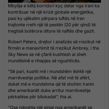
Mbyllja e këtij korridori kyç detar nga Irani ka
kontribuar në një krizë globale energjetike,
pasi ky ujëkalim përpara luftës në Iran
trajtonte rreth një të pestën (20 për qind) të
tregtisë botërore ditore të naftës dhe gazit.
Robert Peters, drejtor i analizës së rrezikut në
firmën e menaxhimit të rrezikut Ambrey, i tha
Sky News se në çfarë kushtesh ai sheh
mundësinë e rihapjes së ngushticës.
“Së pari, kushti më i mundshëm është një
marrëveshje politike. Në afat më të afërt,
duket më e mundshme që të shohim Iranin
dhe amerikanët duke arritur marrëveshje
përkatëse për bllokadat”, tha ai.
“Ose ndoshta një sinjal nga amerikanët se