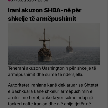
07/05/2026 • 23:36
Irani akuzon SHBA-në për
shkelje të armëpushimit
Teherani akuzon Uashingtonin për shkelje të
armëpushimit dhe sulme të ndërsjella.
Autoritetet iraniane kanë deklaruar se Shtetet
e Bashkuara kanë shkelur armëpushimin e
arritur më herët, duke kryer sulme ndaj një
tankeri nafte iranian dhe një anije tjetër në