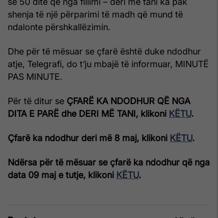
se 50 ditë që nga fillimi – deri më tani ka pak
shenja të një përparimi të madh që mund të
ndalonte përshkallëzimin.
Dhe për të mësuar se çfarë është duke ndodhur
atje, Telegrafi, do t’ju mbajë të informuar, MINUTË
PAS MINUTE.
Për të ditur se
ÇFARË KA NDODHUR QË NGA
DITA E PARË dhe DERI MË TANI, klikoni
KËTU
.
Çfarë ka ndodhur deri më 8 maj, klikoni
KËTU
.
Ndërsa për të mësuar se çfarë ka ndodhur që nga
data 09 maj e tutje, klikoni
KËTU
.