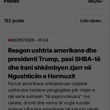
Postet:
Mbylle
152 poste
Listo sipas
08/05/2026 • 01:24
Reagon ushtria amerikane dhe
presidenti Trump, pasi SHBA-të
dhe Irani shkëmbyen zjarr në
Ngushticën e Hormuzit
Forcat amerikane shënjestruan objekte
ushtarake iraniane përgjegjëse për nisjen e
një serie sulmesh "të paprovokuara" me
raketa, dronë dhe varka të vogla kundër
anijeve luftarake amerikane që kalonin nëpër