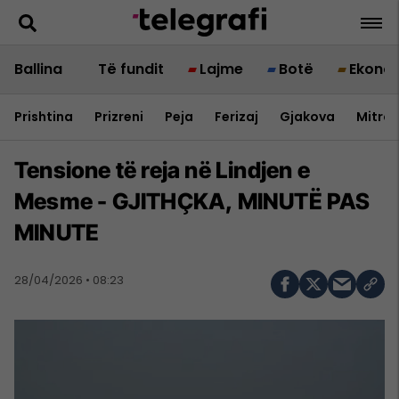
Ballina
Të fundit
Lajme
Botë
Ekono
Prishtina
Prizreni
Peja
Ferizaj
Gjakova
Mitrov
Tensione të reja në Lindjen e
Mesme - GJITHÇKA, MINUTË PAS
MINUTE
28/04/2026 • 08:23