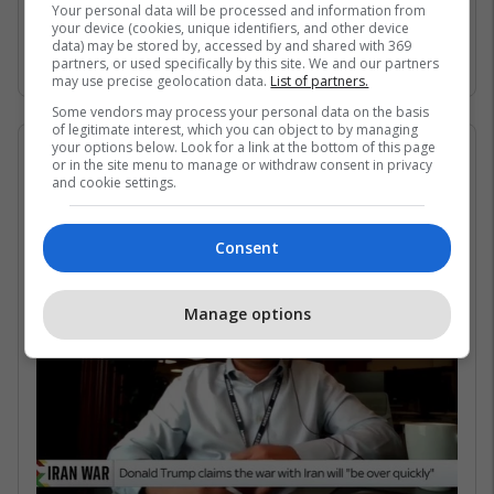
Gjirin Persik dhe nuk janë në gjendje të arrijnë
Your personal data will be processed and information from
your device (cookies, unique identifiers, and other device
në det të hapur për shkak të bllokadës
data) may be stored by, accessed by and shared with 369
iraniane. /Telegrafi/
partners, or used specifically by this site. We and our partners
may use precise geolocation data.
List of partners.
Some vendors may process your personal data on the basis
of legitimate interest, which you can object to by managing
your options below. Look for a link at the bottom of this page
07/05/2026 • 16:19
or in the site menu to manage or withdraw consent in privacy
and cookie settings.
Në çfarë kushtesh mund të
rihapet Ngushtica e Hormuzit?
Consent
Manage options