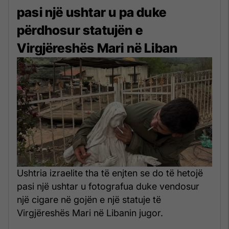
pasi një ushtar u pa duke
përdhosur statujën e
Virgjëreshës Mari në Liban
Ushtria izraelite tha të enjten se do të hetojë
pasi një ushtar u fotografua duke vendosur
një cigare në gojën e një statuje të
Virgjëreshës Mari në Libanin jugor.