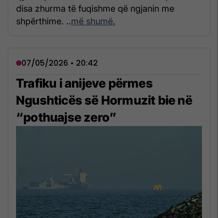
disa zhurma të fuqishme që ngjanin me
shpërthime. ..
më shumë.
07/05/2026 • 20:42
Trafiku i anijeve përmes
Ngushticës së Hormuzit bie në
“pothuajse zero”