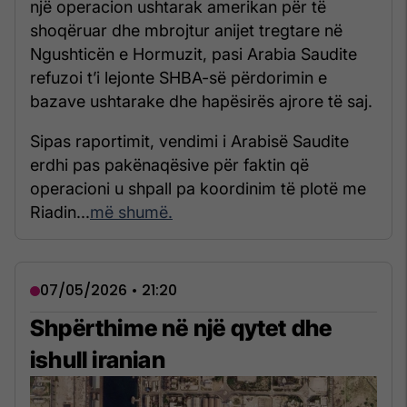
një operacion ushtarak amerikan për të
shoqëruar dhe mbrojtur anijet tregtare në
Ngushticën e Hormuzit, pasi Arabia Saudite
refuzoi t’i lejonte SHBA-së përdorimin e
bazave ushtarake dhe hapësirës ajrore të saj.
Sipas raportimit, vendimi i Arabisë Saudite
erdhi pas pakënaqësive për faktin që
operacioni u shpall pa koordinim të plotë me
Riadin...
më shumë.
07/05/2026 • 21:20
Shpërthime në një qytet dhe
ishull iranian