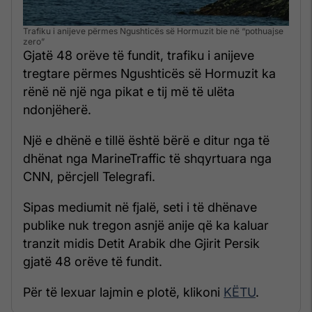
Trafiku i anijeve përmes Ngushticës së Hormuzit bie në “pothuajse
zero”
Gjatë 48 orëve të fundit, trafiku i anijeve
tregtare përmes Ngushticës së Hormuzit ka
rënë në një nga pikat e tij më të ulëta
ndonjëherë.
Një e dhënë e tillë është bërë e ditur nga të
dhënat nga MarineTraffic të shqyrtuara nga
CNN, përcjell Telegrafi.
Sipas mediumit në fjalë, seti i të dhënave
publike nuk tregon asnjë anije që ka kaluar
tranzit midis Detit Arabik dhe Gjirit Persik
gjatë 48 orëve të fundit.
Për të lexuar lajmin e plotë, klikoni
KËTU
.