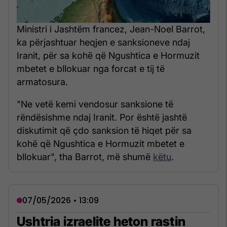
Ministri i Jashtëm francez, Jean-Noel Barrot,
ka përjashtuar heqjen e sanksioneve ndaj
Iranit, për sa kohë që Ngushtica e Hormuzit
mbetet e bllokuar nga forcat e tij të
armatosura.
"Ne vetë kemi vendosur sanksione të
rëndësishme ndaj Iranit. Por është jashtë
diskutimit që çdo sanksion të hiqet për sa
kohë që Ngushtica e Hormuzit mbetet e
bllokuar", tha Barrot, më shumë
këtu
.
07/05/2026 • 13:09
Ushtria izraelite heton rastin