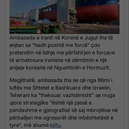
Ambasada e Iranit në Korenë e Jugut tha të
enjten se "hedh poshtë me forcë" çdo
pretendim në lidhje me përfshirjen e forcave
të armatosura iraniane në dëmtimin e një
anijeje koreane në Ngushticën e Hormuzit.
Megjithatë, ambasada tha se që nga fillimi i
luftës me Shtetet e Bashkuara dhe Izraelin,
Teherani ka "theksuar vazhdimisht" se rruga
ujore strategjike "është një pjesë e
pandashme e gjeografisë së saj mbrojtëse në
përballjen me agresorët dhe mbështetësit e
tyre", më shumë
këtu
.