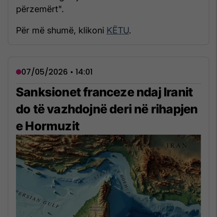
përzemërt".
Për më shumë, klikoni
KËTU
.
07/05/2026 • 14:01
Sanksionet franceze ndaj Iranit
do të vazhdojnë deri në rihapjen
e Hormuzit