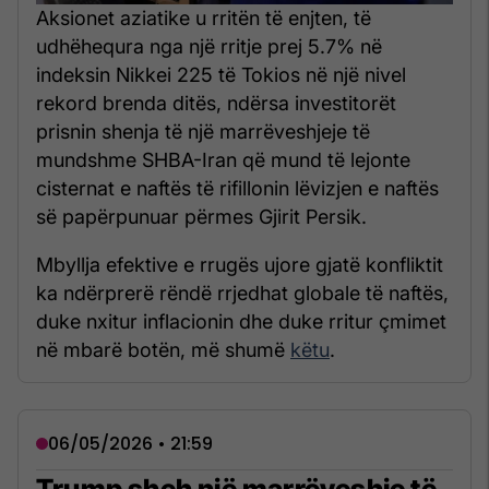
Aksionet aziatike u rritën të enjten, të
udhëhequra nga një rritje prej 5.7% në
indeksin Nikkei 225 të Tokios në një nivel
rekord brenda ditës, ndërsa investitorët
prisnin shenja të një marrëveshjeje të
mundshme SHBA-Iran që mund të lejonte
cisternat e naftës të rifillonin lëvizjen e naftës
së papërpunuar përmes Gjirit Persik.
Mbyllja efektive e rrugës ujore gjatë konfliktit
ka ndërprerë rëndë rrjedhat globale të naftës,
duke nxitur inflacionin dhe duke rritur çmimet
në mbarë botën, më shumë
këtu
.
06/05/2026 • 21:59
Trump sheh një marrëveshje të