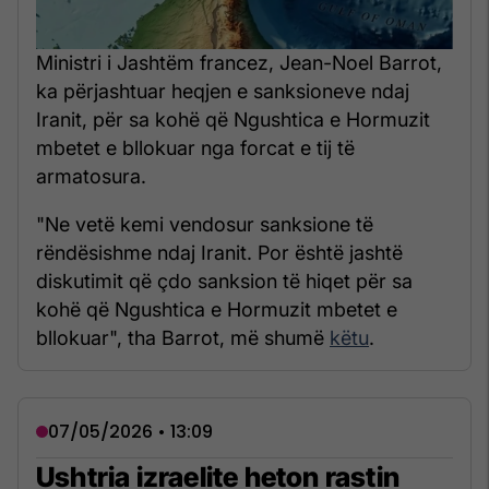
Ministri i Jashtëm francez, Jean-Noel Barrot,
ka përjashtuar heqjen e sanksioneve ndaj
Iranit, për sa kohë që Ngushtica e Hormuzit
mbetet e bllokuar nga forcat e tij të
armatosura.
"Ne vetë kemi vendosur sanksione të
rëndësishme ndaj Iranit. Por është jashtë
diskutimit që çdo sanksion të hiqet për sa
kohë që Ngushtica e Hormuzit mbetet e
bllokuar", tha Barrot, më shumë
këtu
.
07/05/2026 • 13:09
Ushtria izraelite heton rastin