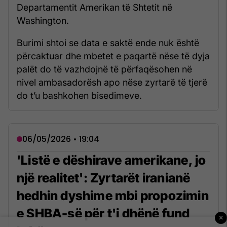
Departamentit Amerikan të Shtetit në
Washington.
Burimi shtoi se data e saktë ende nuk është
përcaktuar dhe mbetet e paqartë nëse të dyja
palët do të vazhdojnë të përfaqësohen në
nivel ambasadorësh apo nëse zyrtarë të tjerë
do t’u bashkohen bisedimeve.
06/05/2026 • 19:04
'Listë e dëshirave amerikane, jo
një realitet': Zyrtarët iranianë
hedhin dyshime mbi propozimin
e SHBA-së për t'i dhënë fund
×