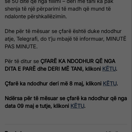
se 50 ditë që nga fillimi – deri më tani ka pak
shenja të një përparimi të madh që mund të
ndalonte përshkallëzimin.
Dhe për të mësuar se çfarë është duke ndodhur
atje, Telegrafi, do t’ju mbajë të informuar, MINUTË
PAS MINUTE.
Për të ditur se
ÇFARË KA NDODHUR QË NGA
DITA E PARË dhe DERI MË TANI, klikoni
KËTU
.
Çfarë ka ndodhur deri më 8 maj, klikoni
KËTU
.
Ndërsa për të mësuar se çfarë ka ndodhur që nga
data 09 maj e tutje, klikoni
KËTU
.