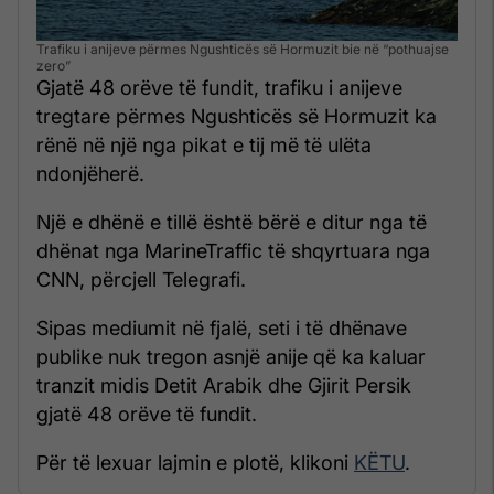
Trafiku i anijeve përmes Ngushticës së Hormuzit bie në “pothuajse
zero”
Gjatë 48 orëve të fundit, trafiku i anijeve
tregtare përmes Ngushticës së Hormuzit ka
rënë në një nga pikat e tij më të ulëta
ndonjëherë.
Një e dhënë e tillë është bërë e ditur nga të
dhënat nga MarineTraffic të shqyrtuara nga
CNN, përcjell Telegrafi.
Sipas mediumit në fjalë, seti i të dhënave
publike nuk tregon asnjë anije që ka kaluar
tranzit midis Detit Arabik dhe Gjirit Persik
gjatë 48 orëve të fundit.
Për të lexuar lajmin e plotë, klikoni
KËTU
.