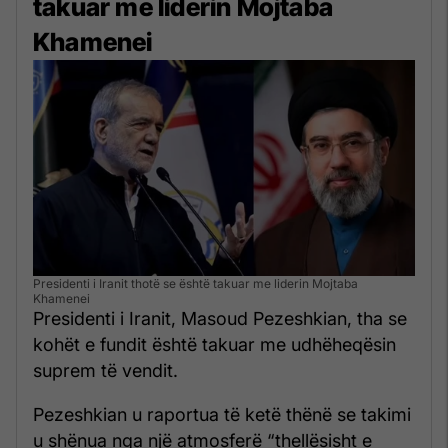
takuar me liderin Mojtaba
Khamenei
Presidenti i Iranit thotë se është takuar me liderin Mojtaba
Khamenei
Presidenti i Iranit, Masoud Pezeshkian, tha se
kohët e fundit është takuar me udhëheqësin
suprem të vendit.
Pezeshkian u raportua të ketë thënë se takimi
u shënua nga një atmosferë “thellësisht e