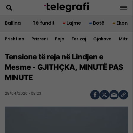
Ballina
Të fundit
Lajme
Botë
Ekono
Prishtina
Prizreni
Peja
Ferizaj
Gjakova
Mitrov
Tensione të reja në Lindjen e
Mesme - GJITHÇKA, MINUTË PAS
MINUTE
28/04/2026 • 08:23