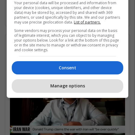
Gjirin Persik dhe nuk janë në gjendje të arrijnë
Your personal data will be processed and information from
your device (cookies, unique identifiers, and other device
në det të hapur për shkak të bllokadës
data) may be stored by, accessed by and shared with 369
iraniane. /Telegrafi/
partners, or used specifically by this site. We and our partners
may use precise geolocation data.
List of partners.
Some vendors may process your personal data on the basis
of legitimate interest, which you can object to by managing
your options below. Look for a link at the bottom of this page
07/05/2026 • 16:19
or in the site menu to manage or withdraw consent in privacy
and cookie settings.
Në çfarë kushtesh mund të
rihapet Ngushtica e Hormuzit?
Consent
Manage options