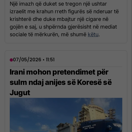
Një imazh që duket se tregon një ushtar
izraelit me krahun rreth figurës së nderuar të
krishterë dhe duke mbajtur një cigare në
gojën e saj, u shpërnda gjerësisht në mediat
sociale të mërkurën, më shumë
këtu
.
07/05/2026 • 11:51
Irani mohon pretendimet për
sulm ndaj anijes së Koresë së
Jugut