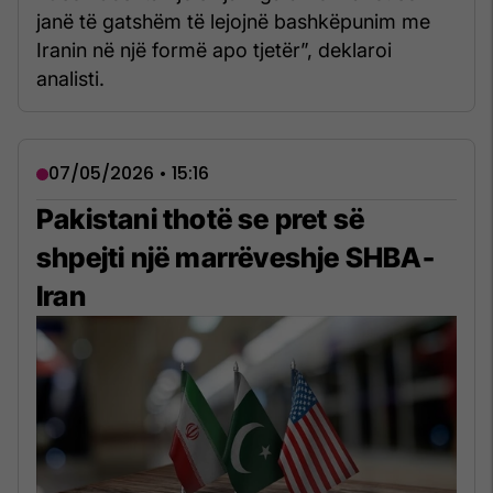
janë të gatshëm të lejojnë bashkëpunim me
Iranin në një formë apo tjetër”, deklaroi
analisti.
07/05/2026 • 15:16
Pakistani thotë se pret së
shpejti një marrëveshje SHBA-
Iran