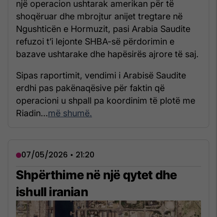
një operacion ushtarak amerikan për të
shoqëruar dhe mbrojtur anijet tregtare në
Ngushticën e Hormuzit, pasi Arabia Saudite
refuzoi t’i lejonte SHBA-së përdorimin e
bazave ushtarake dhe hapësirës ajrore të saj.
Sipas raportimit, vendimi i Arabisë Saudite
erdhi pas pakënaqësive për faktin që
operacioni u shpall pa koordinim të plotë me
Riadin...
më shumë.
07/05/2026 • 21:20
Shpërthime në një qytet dhe
ishull iranian