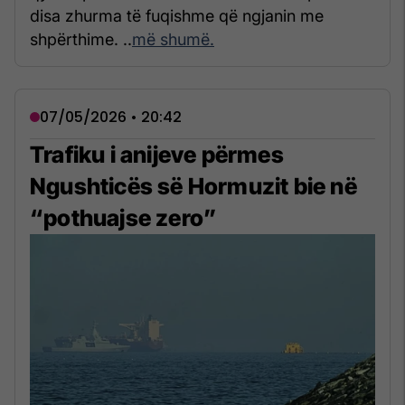
disa zhurma të fuqishme që ngjanin me
shpërthime. ..
më shumë.
07/05/2026 • 20:42
Trafiku i anijeve përmes
Ngushticës së Hormuzit bie në
“pothuajse zero”