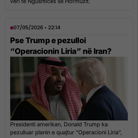
veri të Ngushticës së Hormuzit.
07/05/2026 • 22:14
Pse Trump e pezulloi
“Operacionin Liria” në Iran?
Presidenti amerikan, Donald Trump ka
pezulluar planin e quajtur “Operacioni Liria”,