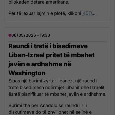
bllokadën detare amerikane.
Për të lexuar lajmin e plotë, klikoni
KËTU
.
06/05/2026 • 19:30
Raundi i tretë i bisedimeve
Liban-Izrael pritet të mbahet
javën e ardhshme në
Washington
Sipas një burimi zyrtar libanez, një raund i
tretë bisedimesh ndërmjet Libanit dhe Izraelit
është planifikuar të mbahet javën e ardhshme.
Burimi tha për Anadolu se raundi i ri i
diskutimeve do të zhvillohet në selinë e