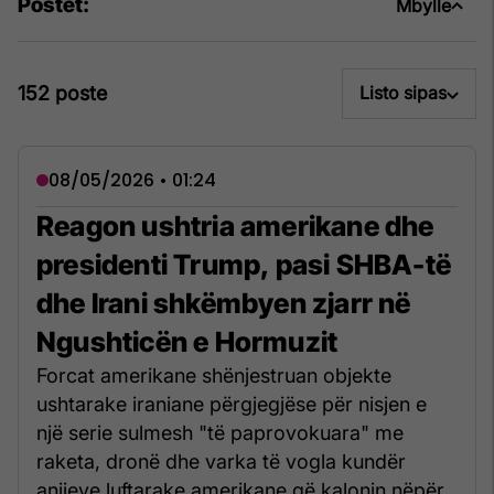
Postet:
Mbylle
152 poste
Listo sipas
08/05/2026 • 01:24
Reagon ushtria amerikane dhe
presidenti Trump, pasi SHBA-të
dhe Irani shkëmbyen zjarr në
Ngushticën e Hormuzit
Forcat amerikane shënjestruan objekte
ushtarake iraniane përgjegjëse për nisjen e
një serie sulmesh "të paprovokuara" me
raketa, dronë dhe varka të vogla kundër
anijeve luftarake amerikane që kalonin nëpër