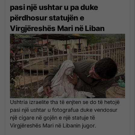
pasi një ushtar u pa duke
përdhosur statujën e
Virgjëreshës Mari në Liban
Ushtria izraelite tha të enjten se do të hetojë
pasi një ushtar u fotografua duke vendosur
një cigare në gojën e një statuje të
Virgjëreshës Mari në Libanin jugor.