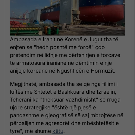
Ambasada e Iranit në Korenë e Jugut tha të
enjten se "hedh poshtë me forcë" çdo
pretendim në lidhje me përfshirjen e forcave
të armatosura iraniane në dëmtimin e një
anijeje koreane në Ngushticën e Hormuzit.
Megjithatë, ambasada tha se që nga fillimi i
luftës me Shtetet e Bashkuara dhe Izraelin,
Teherani ka "theksuar vazhdimisht" se rruga
ujore strategjike "është një pjesë e
pandashme e gjeografisë së saj mbrojtëse në
përballjen me agresorët dhe mbështetësit e
tyre", më shumë
këtu
.