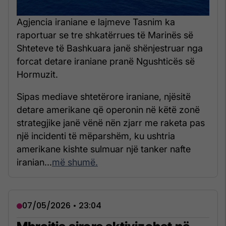
Agjencia iraniane e lajmeve Tasnim ka
raportuar se tre shkatërrues të Marinës së
Shteteve të Bashkuara janë shënjestruar nga
forcat detare iraniane pranë Ngushticës së
Hormuzit.
Sipas mediave shtetërore iraniane, njësitë
detare amerikane që operonin në këtë zonë
strategjike janë vënë nën zjarr me raketa pas
një incidenti të mëparshëm, ku ushtria
amerikane kishte sulmuar një tanker nafte
iranian...
më shumë.
07/05/2026 • 23:04