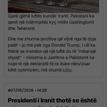
Gjatë gjithë luftës kundër Iranit, Pakistani ka
qenë një ndërmjetës kyç midis Uashingtonit
dhe Teheranit.
Dhe me zhurma pozitive që vijnë nga të dyja
palët - jo më pak nga Donald Trump, i cili ka
thënë se mendon që një luftë do të "mbarojë
shpejt" - ministria e Jashtme e Pakistanit ka
nxjerrë një deklaratë të re duke nënvizuar
këtë optimizëm, më shumë
këtu
.
07/05/2026 • 14:28
Presidenti i Iranit thotë se është