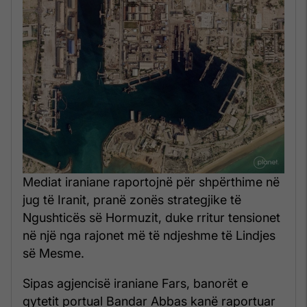
Mediat iraniane raportojnë për shpërthime në
jug të Iranit, pranë zonës strategjike të
Ngushticës së Hormuzit, duke rritur tensionet
në një nga rajonet më të ndjeshme të Lindjes
së Mesme.
Sipas agjencisë iraniane Fars, banorët e
qytetit portual Bandar Abbas kanë raportuar