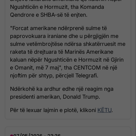
Ngushticën e Hormuzit, tha Komanda
Qendrore e SHBA-së të enjten.
"Forcat amerikane ndërprenë sulme të
paprovokuara iraniane dhe u përgjigjën me
sulme vetëmbrojtëse ndërsa shkatërruesit me
raketa të drejtuara të Marinës Amerikane
kaluan nëpër Ngushticën e Hormuzit në Gjirin
e Omanit, më 7 maj", tha CENTCOM në një
njoftim për shtyp, përcjell Telegrafi.
Ndërkohë ka ardhur edhe një reagim nga
presidenti amerikan, Donald Trump.
Për të lexuar lajmin e plotë, klikoni
KËTU
.