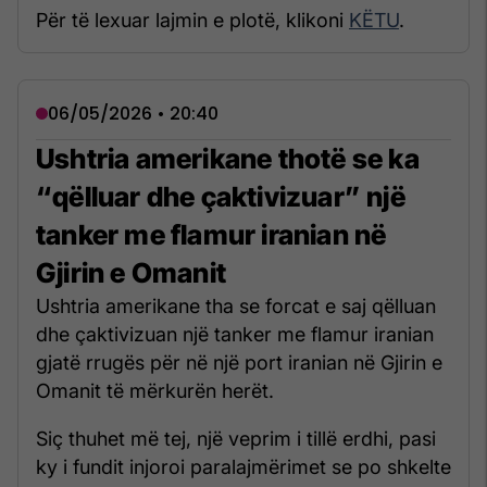
Për të lexuar lajmin e plotë, klikoni
KËTU
.
06/05/2026 • 20:40
Ushtria amerikane thotë se ka
“qëlluar dhe çaktivizuar” një
tanker me flamur iranian në
Gjirin e Omanit
Ushtria amerikane tha se forcat e saj qëlluan
dhe çaktivizuan një tanker me flamur iranian
gjatë rrugës për në një port iranian në Gjirin e
Omanit të mërkurën herët.
Siç thuhet më tej, një veprim i tillë erdhi, pasi
ky i fundit injoroi paralajmërimet se po shkelte