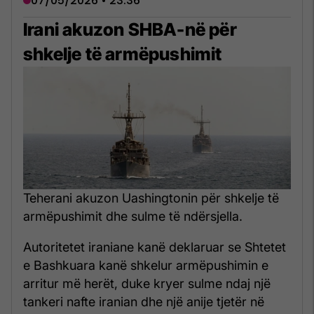
07/05/2026 • 23:36
Irani akuzon SHBA-në për
shkelje të armëpushimit
Teherani akuzon Uashingtonin për shkelje të
armëpushimit dhe sulme të ndërsjella.
Autoritetet iraniane kanë deklaruar se Shtetet
e Bashkuara kanë shkelur armëpushimin e
arritur më herët, duke kryer sulme ndaj një
tankeri nafte iranian dhe një anije tjetër në