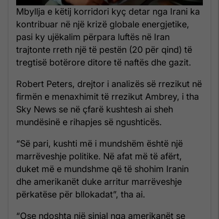
Mbyllja e këtij korridori kyç detar nga Irani ka
kontribuar në një krizë globale energjetike,
pasi ky ujëkalim përpara luftës në Iran
trajtonte rreth një të pestën (20 për qind) të
tregtisë botërore ditore të naftës dhe gazit.
Robert Peters, drejtor i analizës së rrezikut në
firmën e menaxhimit të rrezikut Ambrey, i tha
Sky News se në çfarë kushtesh ai sheh
mundësinë e rihapjes së ngushticës.
“Së pari, kushti më i mundshëm është një
marrëveshje politike. Në afat më të afërt,
duket më e mundshme që të shohim Iranin
dhe amerikanët duke arritur marrëveshje
përkatëse për bllokadat”, tha ai.
“Ose ndoshta një sinjal nga amerikanët se