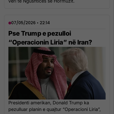
veri të Ngushticës së Hormuzit.
07/05/2026 • 22:14
Pse Trump e pezulloi
“Operacionin Liria” në Iran?
Presidenti amerikan, Donald Trump ka
pezulluar planin e quajtur “Operacioni Liria”,