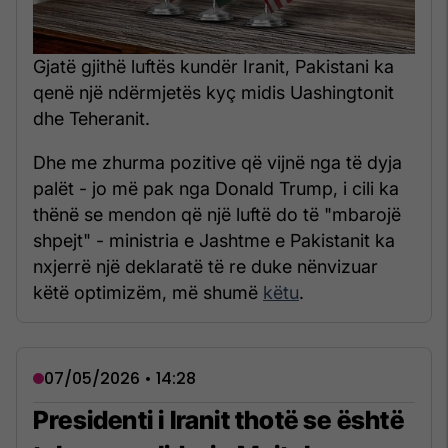
Gjatë gjithë luftës kundër Iranit, Pakistani ka
qenë një ndërmjetës kyç midis Uashingtonit
dhe Teheranit.
Dhe me zhurma pozitive që vijnë nga të dyja
palët - jo më pak nga Donald Trump, i cili ka
thënë se mendon që një luftë do të "mbarojë
shpejt" - ministria e Jashtme e Pakistanit ka
nxjerrë një deklaratë të re duke nënvizuar
këtë optimizëm, më shumë
këtu
.
07/05/2026 • 14:28
Presidenti i Iranit thotë se është