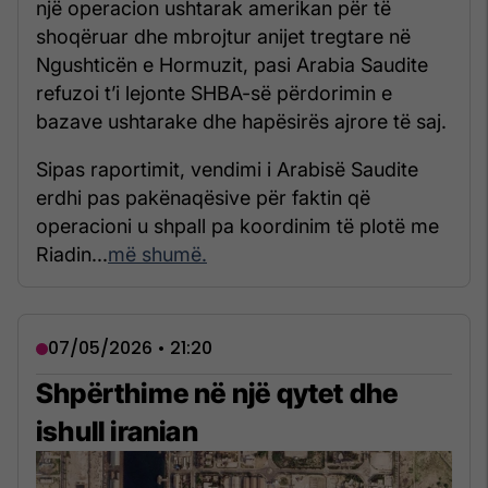
një operacion ushtarak amerikan për të
shoqëruar dhe mbrojtur anijet tregtare në
Ngushticën e Hormuzit, pasi Arabia Saudite
refuzoi t’i lejonte SHBA-së përdorimin e
bazave ushtarake dhe hapësirës ajrore të saj.
Sipas raportimit, vendimi i Arabisë Saudite
erdhi pas pakënaqësive për faktin që
operacioni u shpall pa koordinim të plotë me
Riadin...
më shumë.
07/05/2026 • 21:20
Shpërthime në një qytet dhe
ishull iranian