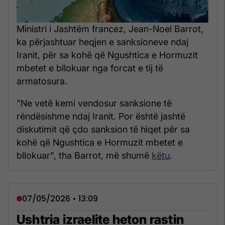
Ministri i Jashtëm francez, Jean-Noel Barrot,
ka përjashtuar heqjen e sanksioneve ndaj
Iranit, për sa kohë që Ngushtica e Hormuzit
mbetet e bllokuar nga forcat e tij të
armatosura.
"Ne vetë kemi vendosur sanksione të
rëndësishme ndaj Iranit. Por është jashtë
diskutimit që çdo sanksion të hiqet për sa
kohë që Ngushtica e Hormuzit mbetet e
bllokuar", tha Barrot, më shumë
këtu
.
07/05/2026 • 13:09
Ushtria izraelite heton rastin