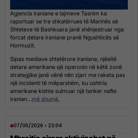
Agjencia iraniane e lajmeve Tasnim ka
raportuar se tre shkatërrues të Marinës së
Shteteve të Bashkuara janë shënjestruar nga
forcat detare iraniane pranë Ngushticës së
Hormuzit.
Sipas mediave shtetërore iraniane, njësitë
detare amerikane që operonin në këtë zonë
strategjike janë vënë nën zjarr me raketa pas
një incidenti të mëparshëm, ku ushtria
amerikane kishte sulmuar një tanker nafte
iranian...
më shumë.
07/05/2026 • 23:04