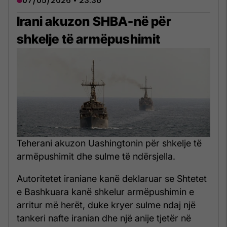
07/05/2026 • 23:36
Irani akuzon SHBA-në për
shkelje të armëpushimit
Teherani akuzon Uashingtonin për shkelje të
armëpushimit dhe sulme të ndërsjella.
Autoritetet iraniane kanë deklaruar se Shtetet
e Bashkuara kanë shkelur armëpushimin e
arritur më herët, duke kryer sulme ndaj një
tankeri nafte iranian dhe një anije tjetër në