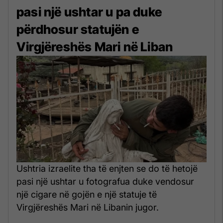
pasi një ushtar u pa duke
përdhosur statujën e
Virgjëreshës Mari në Liban
Ushtria izraelite tha të enjten se do të hetojë
pasi një ushtar u fotografua duke vendosur
një cigare në gojën e një statuje të
Virgjëreshës Mari në Libanin jugor.