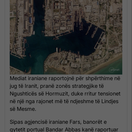
Mediat iraniane raportojnë për shpërthime në
jug të Iranit, pranë zonës strategjike të
Ngushticës së Hormuzit, duke rritur tensionet
në një nga rajonet më të ndjeshme të Lindjes
së Mesme.
Sipas agjencisë iraniane Fars, banorët e
qytetit portual Bandar Abbas kanë raportuar