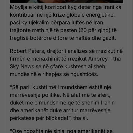
Mbyllja e këtij korridori kyç detar nga Irani ka
kontribuar në një krizë globale energjetike,
pasi ky ujëkalim përpara luftës në Iran
trajtonte rreth një të pestën (20 për qind) të
tregtisë botërore ditore të naftës dhe gazit.
Robert Peters, drejtor i analizës së rrezikut në
firmën e menaxhimit të rrezikut Ambrey, i tha
Sky News se në çfarë kushtesh ai sheh
mundësinë e rihapjes së ngushticës.
“Së pari, kushti më i mundshëm është një
marrëveshje politike. Në afat më të afërt,
duket më e mundshme që të shohim Iranin
dhe amerikanët duke arritur marrëveshje
përkatëse për bllokadat”, tha ai.
“Ose ndoshta një sinjal nga amerikanët se