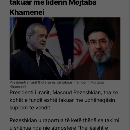
takuar me liderin Mojtaba
Khamenei
Presidenti i Iranit thotë se është takuar me liderin Mojtaba
Khamenei
Presidenti i Iranit, Masoud Pezeshkian, tha se
kohët e fundit është takuar me udhëheqësin
suprem të vendit.
Pezeshkian u raportua të ketë thënë se takimi
u shënua nga një atmosferë “thellësisht e