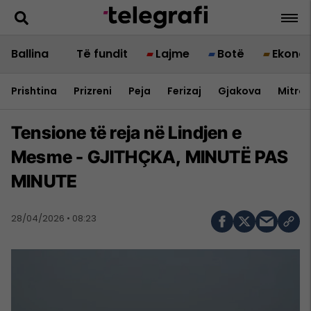
Ballina
Të fundit
Lajme
Botë
Ekono
Prishtina
Prizreni
Peja
Ferizaj
Gjakova
Mitrov
Tensione të reja në Lindjen e
Mesme - GJITHÇKA, MINUTË PAS
MINUTE
28/04/2026 • 08:23