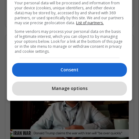
Gjirin Persik dhe nuk janë në gjendje të arrijnë
Your personal data will be processed and information from
your device (cookies, unique identifiers, and other device
në det të hapur për shkak të bllokadës
data) may be stored by, accessed by and shared with 369
iraniane. /Telegrafi/
partners, or used specifically by this site. We and our partners
may use precise geolocation data.
List of partners.
Some vendors may process your personal data on the basis
of legitimate interest, which you can object to by managing
your options below. Look for a link at the bottom of this page
07/05/2026 • 16:19
or in the site menu to manage or withdraw consent in privacy
and cookie settings.
Në çfarë kushtesh mund të
rihapet Ngushtica e Hormuzit?
Consent
Manage options