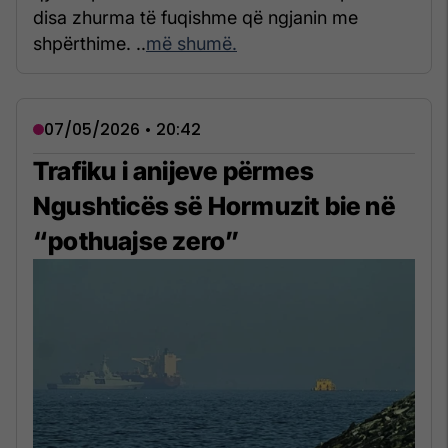
disa zhurma të fuqishme që ngjanin me
shpërthime. ..
më shumë.
07/05/2026 • 20:42
Trafiku i anijeve përmes
Ngushticës së Hormuzit bie në
“pothuajse zero”