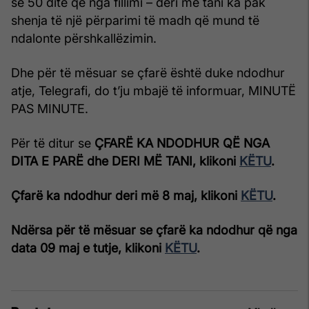
se 50 ditë që nga fillimi – deri më tani ka pak
shenja të një përparimi të madh që mund të
ndalonte përshkallëzimin.
Dhe për të mësuar se çfarë është duke ndodhur
atje, Telegrafi, do t’ju mbajë të informuar, MINUTË
PAS MINUTE.
Për të ditur se
ÇFARË KA NDODHUR QË NGA
DITA E PARË dhe DERI MË TANI, klikoni
KËTU
.
Çfarë ka ndodhur deri më 8 maj, klikoni
KËTU
.
Ndërsa për të mësuar se çfarë ka ndodhur që nga
data 09 maj e tutje, klikoni
KËTU
.