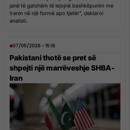
janë të gatshëm të lejojnë bashkëpunim me
Iranin në një formë apo tjetër”, deklaroi
analisti.
07/05/2026 • 15:16
Pakistani thotë se pret së
shpejti një marrëveshje SHBA-
Iran