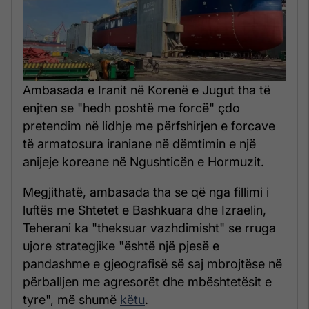
Ambasada e Iranit në Korenë e Jugut tha të
enjten se "hedh poshtë me forcë" çdo
pretendim në lidhje me përfshirjen e forcave
të armatosura iraniane në dëmtimin e një
anijeje koreane në Ngushticën e Hormuzit.
Megjithatë, ambasada tha se që nga fillimi i
luftës me Shtetet e Bashkuara dhe Izraelin,
Teherani ka "theksuar vazhdimisht" se rruga
ujore strategjike "është një pjesë e
pandashme e gjeografisë së saj mbrojtëse në
përballjen me agresorët dhe mbështetësit e
tyre", më shumë
këtu
.