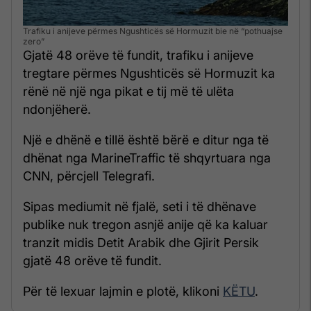
Trafiku i anijeve përmes Ngushticës së Hormuzit bie në “pothuajse
zero”
Gjatë 48 orëve të fundit, trafiku i anijeve
tregtare përmes Ngushticës së Hormuzit ka
rënë në një nga pikat e tij më të ulëta
ndonjëherë.
Një e dhënë e tillë është bërë e ditur nga të
dhënat nga MarineTraffic të shqyrtuara nga
CNN, përcjell Telegrafi.
Sipas mediumit në fjalë, seti i të dhënave
publike nuk tregon asnjë anije që ka kaluar
tranzit midis Detit Arabik dhe Gjirit Persik
gjatë 48 orëve të fundit.
Për të lexuar lajmin e plotë, klikoni
KËTU
.