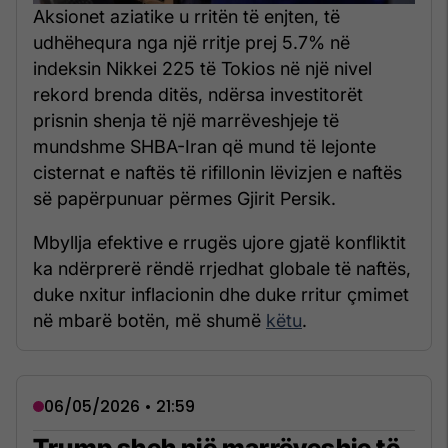
Aksionet aziatike u rritën të enjten, të
udhëhequra nga një rritje prej 5.7% në
indeksin Nikkei 225 të Tokios në një nivel
rekord brenda ditës, ndërsa investitorët
prisnin shenja të një marrëveshjeje të
mundshme SHBA-Iran që mund të lejonte
cisternat e naftës të rifillonin lëvizjen e naftës
së papërpunuar përmes Gjirit Persik.
Mbyllja efektive e rrugës ujore gjatë konfliktit
ka ndërprerë rëndë rrjedhat globale të naftës,
duke nxitur inflacionin dhe duke rritur çmimet
në mbarë botën, më shumë
këtu
.
06/05/2026 • 21:59
Trump sheh një marrëveshje të