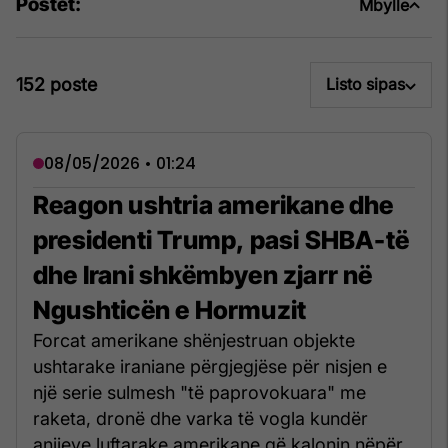
Postet:
Mbylle
152 poste
Listo sipas
08/05/2026 • 01:24
Reagon ushtria amerikane dhe
presidenti Trump, pasi SHBA-të
dhe Irani shkëmbyen zjarr në
Ngushticën e Hormuzit
Forcat amerikane shënjestruan objekte
ushtarake iraniane përgjegjëse për nisjen e
një serie sulmesh "të paprovokuara" me
raketa, dronë dhe varka të vogla kundër
anijeve luftarake amerikane që kalonin nëpër