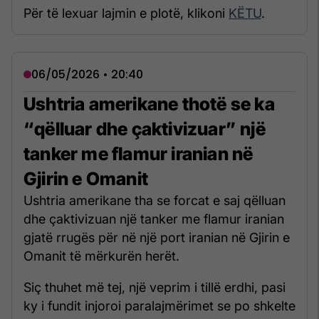
Për të lexuar lajmin e plotë, klikoni
KËTU
.
06/05/2026 • 20:40
Ushtria amerikane thotë se ka
“qëlluar dhe çaktivizuar” një
tanker me flamur iranian në
Gjirin e Omanit
Ushtria amerikane tha se forcat e saj qëlluan
dhe çaktivizuan një tanker me flamur iranian
gjatë rrugës për në një port iranian në Gjirin e
Omanit të mërkurën herët.
Siç thuhet më tej, një veprim i tillë erdhi, pasi
ky i fundit injoroi paralajmërimet se po shkelte