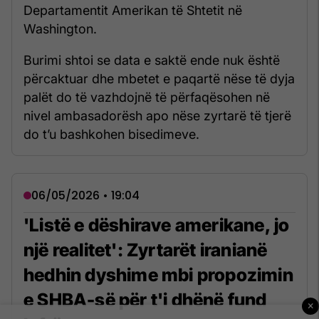
Departamentit Amerikan të Shtetit në
Washington.
Burimi shtoi se data e saktë ende nuk është
përcaktuar dhe mbetet e paqartë nëse të dyja
palët do të vazhdojnë të përfaqësohen në
nivel ambasadorësh apo nëse zyrtarë të tjerë
do t’u bashkohen bisedimeve.
06/05/2026 • 19:04
'Listë e dëshirave amerikane, jo
një realitet': Zyrtarët iranianë
hedhin dyshime mbi propozimin
e SHBA-së për t'i dhënë fund
×