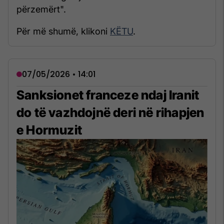
përzemërt".
Për më shumë, klikoni
KËTU
.
07/05/2026 • 14:01
Sanksionet franceze ndaj Iranit
do të vazhdojnë deri në rihapjen
e Hormuzit