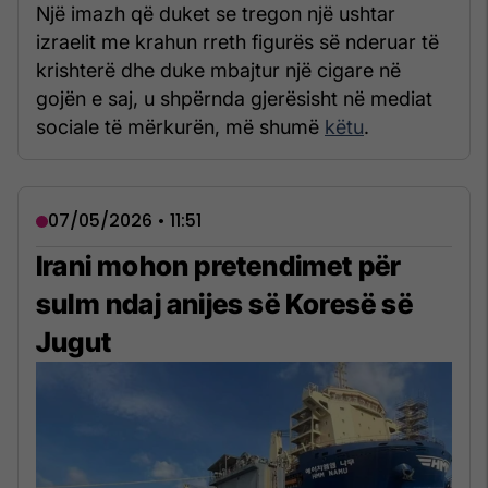
Një imazh që duket se tregon një ushtar
izraelit me krahun rreth figurës së nderuar të
krishterë dhe duke mbajtur një cigare në
gojën e saj, u shpërnda gjerësisht në mediat
sociale të mërkurën, më shumë
këtu
.
07/05/2026 • 11:51
Irani mohon pretendimet për
sulm ndaj anijes së Koresë së
Jugut