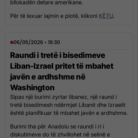
bllokadën detare amerikane.
Për të lexuar lajmin e plotë, klikoni
KËTU
.
06/05/2026 • 19:30
Raundi i tretë i bisedimeve
Liban-Izrael pritet të mbahet
javën e ardhshme në
Washington
Sipas një burimi zyrtar libanez, një raund i
tretë bisedimesh ndërmjet Libanit dhe Izraelit
është planifikuar të mbahet javën e ardhshme.
Burimi tha për Anadolu se raundi i ri i
diskutimeve do të zhvillohet në selinë e