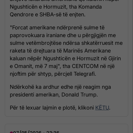
Ngushticën e Hormuzit, tha Komanda
Qendrore e SHBA-së të enjten.
"Forcat amerikane ndërprenë sulme të
paprovokuara iraniane dhe u përgjigjën me
sulme vetëmbrojtëse ndërsa shkatërruesit me
raketa të drejtuara të Marinës Amerikane
kaluan nëpër Ngushticën e Hormuzit në Gjirin
e Omanit, më 7 maj", tha CENTCOM në një
njoftim për shtyp, përcjell Telegrafi.
Ndërkohë ka ardhur edhe një reagim nga
presidenti amerikan, Donald Trump.
Për të lexuar lajmin e plotë, klikoni
KËTU
.