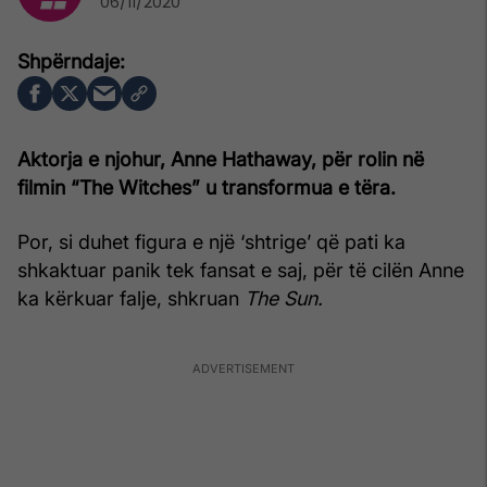
06/11/2020
Aktorja e njohur, Anne Hathaway, për rolin në
filmin “The Witches” u transformua e tëra.
Por, si duhet figura e një ‘shtrige’ që pati ka
shkaktuar panik tek fansat e saj, për të cilën Anne
ka kërkuar falje, shkruan
The Sun.