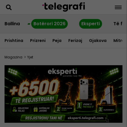
Ballina
Botërori 2026
Eksperti
Të fu
Prishtina
Prizreni
Peja
Ferizaj
Gjakova
Mitrov
Magazina
>
Yjet