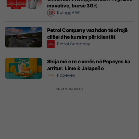
inovative, bursë 30%
Kolegji AAB
Petrol Company vazhdon të ofrojë
cilësi dhe kursim për klientët
Petrol Company
Shija më e re e verës në Popeyes ka
arritur: Lime & Jalapeño
Popeyes