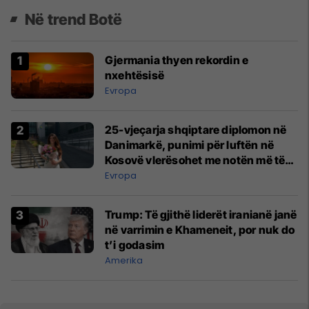
Në trend Botë
Gjermania thyen rekordin e
nxehtësisë
Evropa
25-vjeçarja shqiptare diplomon në
Danimarkë, punimi për luftën në
Kosovë vlerësohet me notën më të
lartë
Evropa
Trump: Të gjithë liderët iranianë janë
në varrimin e Khameneit, por nuk do
t’i godasim
Amerika