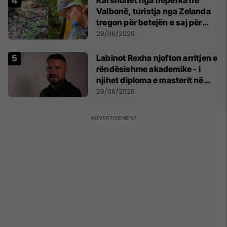
Valbonë, turistja nga Zelanda
tregon për betejën e saj për
mbijetesë
28/06/2026
Labinot Rexha njofton arritjen e
rëndësishme akademike - i
njihet diploma e masterit në
Psikologji në Zvicër
29/06/2026