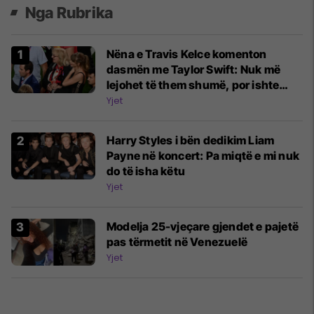
Nga Rubrika
Nëna e Travis Kelce komenton
dasmën me Taylor Swift: Nuk më
lejohet të them shumë, por ishte
magjike
Yjet
Harry Styles i bën dedikim Liam
Payne në koncert: Pa miqtë e mi nuk
do të isha këtu
Yjet
Modelja 25-vjeçare gjendet e pajetë
pas tërmetit në Venezuelë
Yjet