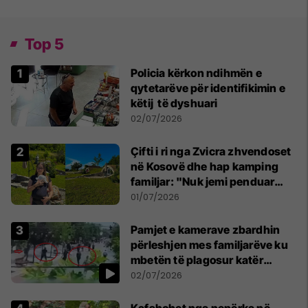
Top 5
Policia kërkon ndihmën e
qytetarëve për identifikimin e
këtij të dyshuari
02/07/2026
Çifti i ri nga Zvicra zhvendoset
në Kosovë dhe hap kamping
familjar: "Nuk jemi penduar
asnjë ditë"
01/07/2026
Pamjet e kamerave zbardhin
përleshjen mes familjarëve ku
mbetën të plagosur katër
persona
02/07/2026
Kafshohet nga nepërka në