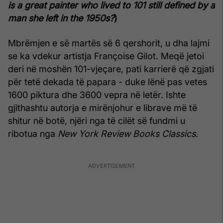
is a great painter who lived to 101 still defined by a
man she left in the 1950s?
)
Mbrëmjen e së martës së 6 qershorit, u dha lajmi
se ka vdekur artistja Françoise Gilot. Meqë jetoi
deri në moshën 101-vjeçare, pati karrierë që zgjati
për tetë dekada të papara - duke lënë pas vetes
1600 piktura dhe 3600 vepra në letër. Ishte
gjithashtu autorja e mirënjohur e librave më të
shitur në botë, njëri nga të cilët së fundmi u
ribotua nga
New York Review Books Classics
.