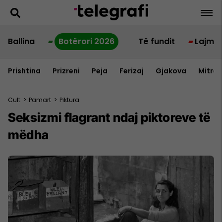
Ballina
Botërori 2026
Të fundit
Lajme
Prishtina
Prizreni
Peja
Ferizaj
Gjakova
Mitrov
Cult
>
Pamart
>
Piktura
Seksizmi flagrant ndaj piktoreve të
mëdha