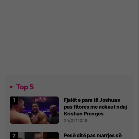
Top 5
Fjalët e para të Joshuas
pas fitores me nokaut ndaj
Kristian Prengës
26/07/2026
Pesë ditë pas marrjes së