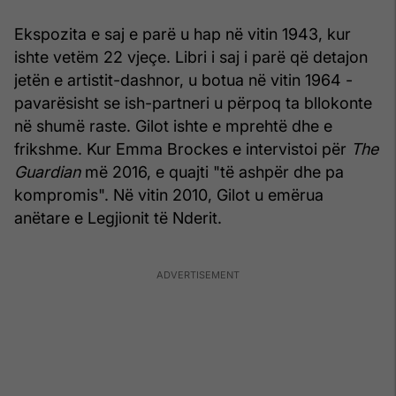
Ekspozita e saj e parë u hap në vitin 1943, kur
ishte vetëm 22 vjeçe. Libri i saj i parë që detajon
jetën e artistit-dashnor, u botua në vitin 1964 -
pavarësisht se ish-partneri u përpoq ta bllokonte
në shumë raste. Gilot ishte e mprehtë dhe e
frikshme. Kur Emma Brockes e intervistoi për
The
Guardian
më 2016, e quajti "të ashpër dhe pa
kompromis". Në vitin 2010, Gilot u emërua
anëtare e Legjionit të Nderit.