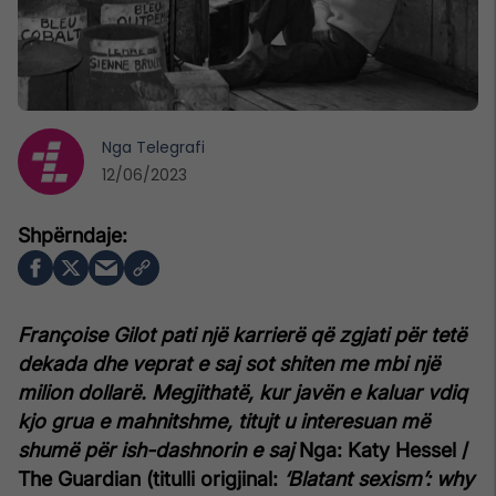
Nga
Telegrafi
12/06/2023
Françoise Gilot pati një karrierë që zgjati për tetë
dekada dhe veprat e saj sot shiten me mbi një
milion dollarë. Megjithatë, kur javën e kaluar vdiq
kjo grua e mahnitshme, titujt u interesuan më
shumë për ish-dashnorin e saj
Nga: Katy Hessel /
The Guardian (titulli origjinal:
‘Blatant sexism’: why