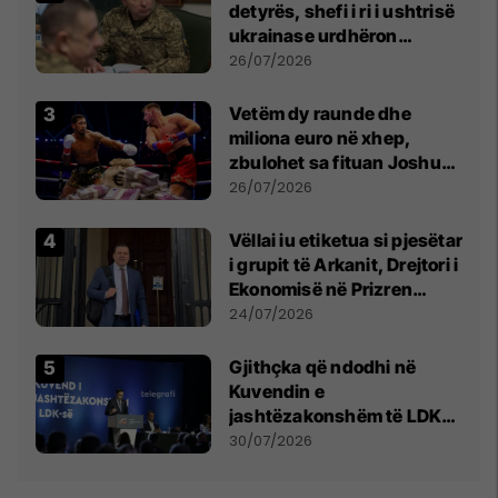
detyrës, shefi i ri i ushtrisë
ukrainase urdhëron
kontroll të madh
26/07/2026
Vetëm dy raunde dhe
miliona euro në xhep,
zbulohet sa fituan Joshua
e Prenga
26/07/2026
Vëllai iu etiketua si pjesëtar
i grupit të Arkanit, Drejtori i
Ekonomisë në Prizren
mohon pretendimet
24/07/2026
Gjithçka që ndodhi në
Kuvendin e
jashtëzakonshëm të LDK-
së
30/07/2026