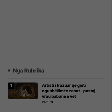
Nga Rubrika
Artisti i trazuar që gjeti
ngushëllim te zanat - pastaj
vrau babanë e vet
Piktura