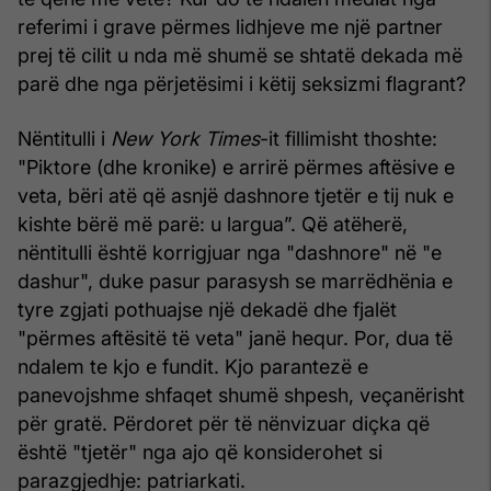
referimi i grave përmes lidhjeve me një partner
prej të cilit u nda më shumë se shtatë dekada më
parë dhe nga përjetësimi i këtij seksizmi flagrant?
Nëntitulli i
New York Times
-it fillimisht thoshte:
"Piktore (dhe kronike) e arrirë përmes aftësive e
veta, bëri atë që asnjë dashnore tjetër e tij nuk e
kishte bërë më parë: u largua”. Që atëherë,
nëntitulli është korrigjuar nga "dashnore" në "e
dashur", duke pasur parasysh se marrëdhënia e
tyre zgjati pothuajse një dekadë dhe fjalët
"përmes aftësitë të veta" janë hequr. Por, dua të
ndalem te kjo e fundit. Kjo parantezë e
panevojshme shfaqet shumë shpesh, veçanërisht
për gratë. Përdoret për të nënvizuar diçka që
është "tjetër" nga ajo që konsiderohet si
parazgjedhje: patriarkati.