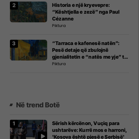
Historia e një kryevepre:
“Kështjella e zezë” nga Paul
Cézanne
Piktura
“Tarraca e kafenesë natën”:
Pesë detaje që zbulojnë
gjenialitetin e “natës me yje” të
Van Goghut
Piktura
Në trend Botë
Sërish kërcënon, Vuçiq para
ushtarëve: Kurrë mos e harroni,
'Kosova është pjesë e Serbisë'