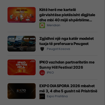
Këtë herë me kartelë
gërvishtëse plotësisht digjitale
dhe mbi 40 mijë shpërblime
instant!
Meridian
Zgjidhni një nga katër modelet
tuaja të preferuara Peugeot
Peugot Kosova
IPKO vazhdon partneritetin me
Sunny Hill Festival 2026
IPKO
EXPO DIASPORA 2026 mbahet
më 3, 4 dhe 5 gusht në Prishtinë
Expo Prishtina