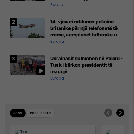
Serbia
14-vjeçari ndihmon policinë
britanike për një telefonatë të
rreme, aeroplanët luftarakë u
ngritën në ajër për të
Evropa
interceptuar fluturaken e Qatar
Airways që po shkonte drejt
Ukrainasit sulmohen në Poloni -
Mançesterit
Tusk i kërkon presidentit të
reagojë
Evropa
Jobs
Real Estate