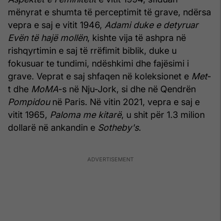
mënyrat e shumta të perceptimit të grave, ndërsa
vepra e saj e vitit 1946,
Adami duke e detyruar
Evën të hajë mollën
, kishte vija të ashpra në
rishqyrtimin e saj të rrëfimit biblik, duke u
fokusuar te tundimi, ndëshkimi dhe fajësimi i
grave. Veprat e saj shfaqen në koleksionet e
Met
-
t dhe
MoMA
-s në Nju-Jork, si dhe në Qendrën
Pompidou
në Paris. Në vitin 2021, vepra e saj e
vitit 1965,
Paloma me kitarë
, u shit për 1.3 milion
dollarë në ankandin e
Sotheby's
.