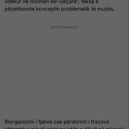
vdekur në moshën 89-vjeçare”, teksa e
përjetësonte konceptin problematik të muzës.
Riorganizimi i fjalive ose përdorimi i frazave