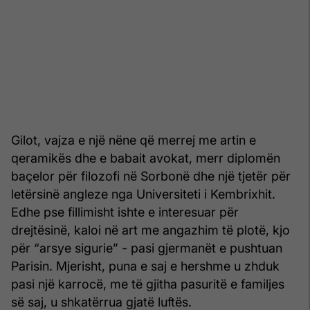
Gilot, vajza e një nëne që merrej me artin e
qeramikës dhe e babait avokat, merr diplomën
baçelor për filozofi në Sorbonë dhe një tjetër për
letërsinë angleze nga Universiteti i Kembrixhit.
Edhe pse fillimisht ishte e interesuar për
drejtësinë, kaloi në art me angazhim të plotë, kjo
për “arsye sigurie” - pasi gjermanët e pushtuan
Parisin. Mjerisht, puna e saj e hershme u zhduk
pasi një karrocë, me të gjitha pasuritë e familjes
së saj, u shkatërrua gjatë luftës.