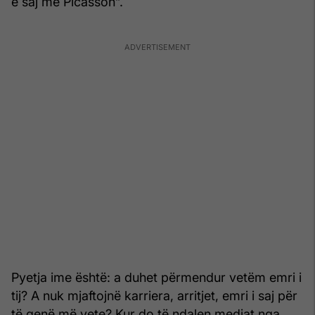
e saj me Picasson”.
Pyetja ime është: a duhet përmendur vetëm emri i
tij? A nuk mjaftojnë karriera, arritjet, emri i saj për
të qenë më vete? Kur do të ndalen mediat nga