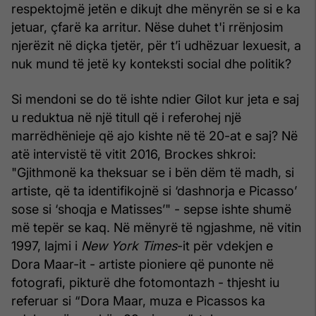
respektojmë jetën e dikujt dhe mënyrën se si e ka
jetuar, çfarë ka arritur. Nëse duhet t'i rrënjosim
njerëzit në diçka tjetër, për t’i udhëzuar lexuesit, a
nuk mund të jetë ky konteksti social dhe politik?
Si mendoni se do të ishte ndier Gilot kur jeta e saj
u reduktua në një titull që i referohej një
marrëdhënieje që ajo kishte në të 20-at e saj? Në
atë intervistë të vitit 2016, Brockes shkroi:
"Gjithmonë ka theksuar se i bën dëm të madh, si
artiste, që ta identifikojnë si ‘dashnorja e Picasso’
sose si ‘shoqja e Matisses’" - sepse ishte shumë
më tepër se kaq. Në mënyrë të ngjashme, në vitin
1997, lajmi i
New York Times
-it për vdekjen e
Dora Maar-it - artiste pioniere që punonte në
fotografi, pikturë dhe fotomontazh - thjesht iu
referuar si “Dora Maar, muza e Picassos ka