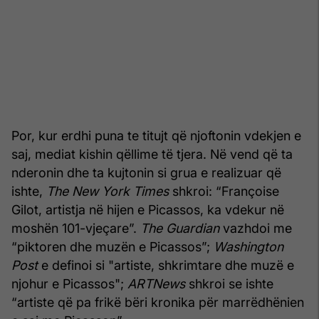
Por, kur erdhi puna te titujt që njoftonin vdekjen e
saj, mediat kishin qëllime të tjera. Në vend që ta
nderonin dhe ta kujtonin si grua e realizuar që
ishte,
The New York Times
shkroi: “Françoise
Gilot, artistja në hijen e Picassos, ka vdekur në
moshën 101-vjeçare”.
The Guardian
vazhdoi me
“piktoren dhe muzën e Picassos”;
Washington
Post
e definoi si "artiste, shkrimtare dhe muzë e
njohur e Picassos";
ARTNews
shkroi se ishte
“artiste që pa frikë bëri kronika për marrëdhënien