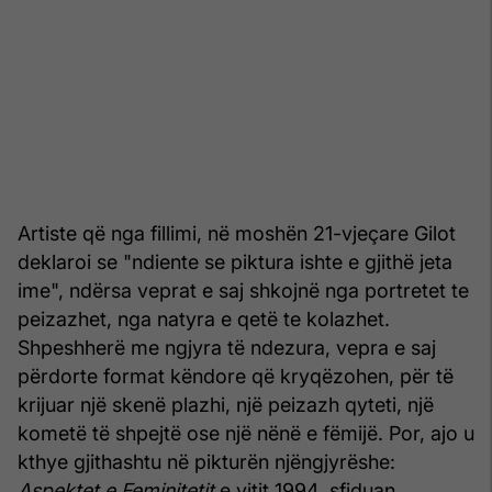
Artiste që nga fillimi, në moshën 21-vjeçare Gilot
deklaroi se "ndiente se piktura ishte e gjithë jeta
ime", ndërsa veprat e saj shkojnë nga portretet te
peizazhet, nga natyra e qetë te kolazhet.
Shpeshherë me ngjyra të ndezura, vepra e saj
përdorte format këndore që kryqëzohen, për të
krijuar një skenë plazhi, një peizazh qyteti, një
kometë të shpejtë ose një nënë e fëmijë. Por, ajo u
kthye gjithashtu në pikturën njëngjyrëshe:
Aspektet e Feminitetit
e vitit 1994, sfiduan