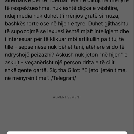
alternative për të nderuar jetën e dikujt në mënyrë
të respektueshme, nuk është diçka e vështirë,
ndaj media nuk duhet t'i rrënjos gratë si muza,
bashkëshorte ose në hijen e tyre. Duhet gjithashtu
të supozojmë se lexuesi është mjaft inteligjent dhe
i interesuar për të klikuar mbi artikullin pa tituj të
tillë - sepse nëse nuk bëhet tani, atëherë si do të
ndryshojë peizazhi? Askush nuk jeton "në hijen" e
askujt - veçanërisht një person drita e të cilit
shkëlqente qartë. Siç tha Gilot: "E jetoj jetën time,
në mënyrën time”. /Telegrafi/