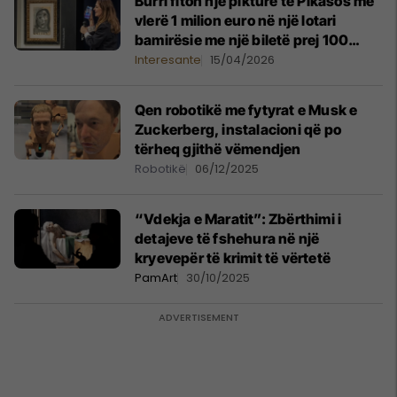
Burri fiton një pikturë të Pikasos me
vlerë 1 milion euro në një lotari
bamirësie me një biletë prej 100
eurosh
Interesante
15/04/2026
Qen robotikë me fytyrat e Musk e
Zuckerberg, instalacioni që po
tërheq gjithë vëmendjen
Robotikë
06/12/2025
“Vdekja e Maratit”: Zbërthimi i
detajeve të fshehura në një
kryevepër të krimit të vërtetë
PamArt
30/10/2025