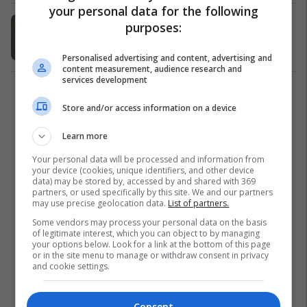
your personal data for the following
Kryevepra që u bë model imitimi
purposes:
Piktura
24/10/2023
Personalised advertising and content, advertising and
content measurement, audience research and
services development
1
Store and/or access information on a device
Learn more
Your personal data will be processed and information from
your device (cookies, unique identifiers, and other device
data) may be stored by, accessed by and shared with 369
partners, or used specifically by this site. We and our partners
may use precise geolocation data.
List of partners.
Some vendors may process your personal data on the basis
of legitimate interest, which you can object to by managing
your options below. Look for a link at the bottom of this page
or in the site menu to manage or withdraw consent in privacy
and cookie settings.
Consent