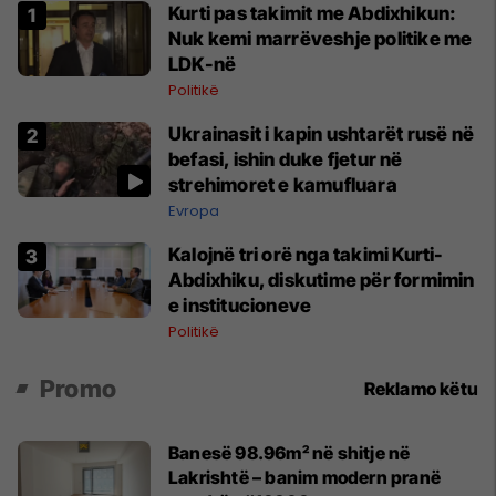
Kurti pas takimit me Abdixhikun:
Nuk kemi marrëveshje politike me
LDK-në
Politikë
Ukrainasit i kapin ushtarët rusë në
befasi, ishin duke fjetur në
strehimoret e kamufluara
Evropa
Kalojnë tri orë nga takimi Kurti-
Abdixhiku, diskutime për formimin
e institucioneve
Politikë
Promo
Reklamo këtu
Banesë 98.96m² në shitje në
Lakrishtë – banim modern pranë