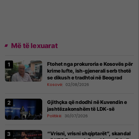
Më të lexuarat
Ftohet nga prokuroria e Kosovës për
krime lufte, ish-gjenerali serb thotë
se dikush e tradhtoi në Beograd
Kosovë
02/08/2026
Gjithçka që ndodhi në Kuvendin e
jashtëzakonshëm të LDK-së
Politikë
30/07/2026
“Vrisni, vrisni shqiptarët”, skandal