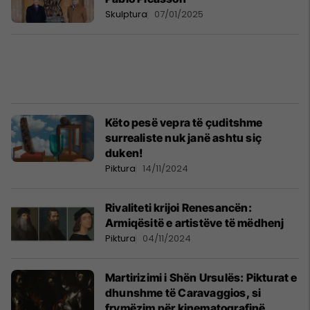
Skulptura
07/01/2025
Këto pesë vepra të çuditshme
surrealiste nuk janë ashtu siç
duken!
Piktura
14/11/2024
Rivaliteti krijoi Renesancën:
Armiqësitë e artistëve të mëdhenj
Piktura
04/11/2024
Martirizimi i Shën Ursulës: Pikturat e
dhunshme të Caravaggios, si
frymëzim për kinematografinë