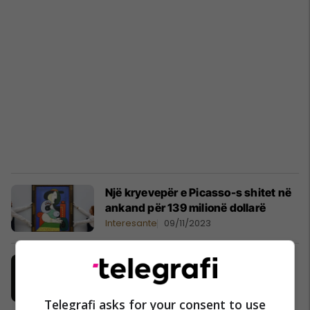
Një kryevepër e Picasso-s shitet në
ankand për 139 milionë dollarë
Interesante
09/11/2023
Periudhat e krijimtarisë së Picassos
Piktura
26/10/2023
Telegrafi asks for your consent to use