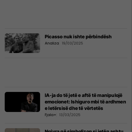
Picasso nuk ishte përbindësh
Analiza
19/03/2025
IA-ja do të jetë e aftë të manipulojë
emocionet: Ishiguro mbi të ardhmen
e letërsisë dhe të vërtetës
Fjala+
13/03/2025
Ngjyra që simbolizon si jetën ashtu