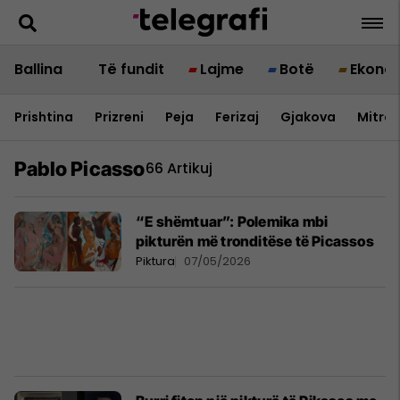
Ballina
Të fundit
Lajme
Botë
Ekono
Prishtina
Prizreni
Peja
Ferizaj
Gjakova
Mitrov
Pablo Picasso
66 Artikuj
“E shëmtuar”: Polemika mbi
pikturën më tronditëse të Picassos
Piktura
07/05/2026