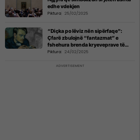
edhe vdekjen
Piktura
25/02/2025
“Diçka po lëviz nën sipërfaqe":
Çfarë zbulojnë “fantazmat” e
fshehura brenda kryeveprave të
pikturës!
Piktura
24/02/2025