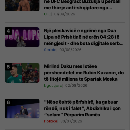
në UFC Beograd: Buzukja u përball
me thirrje anti-shqiptare nga
tribunat
UFC
01/08/2026
Një pleskavicë e ngrënë nga Dua
Lipa në Prishtinë në orën 04:28 të
mëngjesit - dhe bota digjitale serbe
shpall gjendjen e luftës
Serbia
03/08/2026
Mirlind Daku mes lotëve
përshëndetet me Rubin Kazanin, do
të fitojë miliona te Spartak Moska
Ligat tjera
02/08/2026
"Nëse është përfshirë, ka gabuar
rëndë, nuk i falet", Abdixhiku i çon
“selam” Përparim Ramës
Politikë
30/07/2026