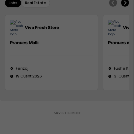
Jobs
Real Estate
Viva Fresh Store
Viva 
Pranues Malli
Pranues mal
Ferizaj
Fushë Ko
19 Gusht 2026
31 Gusht 2