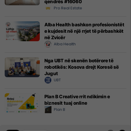
qendrës #16060
Pro Real Estate
Alba Health bashkon profesionistët
e kujdesit në një rrjet të përbashkët
në Zvicër
Alba Health
Nga UBT në skenën botërore të
robotikës: Kosova drejt Koresë së
Jugut
UBT
Plan B Creative rrit ndikimin e
biznesit tuaj online
Plan B