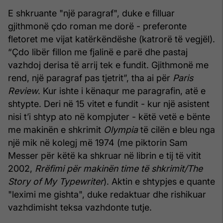
E shkruante "një paragraf", duke e filluar
gjithmonë çdo roman me dorë - preferonte
fletoret me vijat katërkëndëshe (katrorë të vegjël).
“Çdo libër fillon me fjalinë e parë dhe pastaj
vazhdoj derisa të arrij tek e fundit. Gjithmonë me
rend, një paragraf pas tjetrit”, tha ai për
Paris
Review
. Kur ishte i kënaqur me paragrafin, atë e
shtypte. Deri në 15 vitet e fundit - kur një asistent
nisi t’i shtyp ato në kompjuter - këtë vetë e bënte
me makinën e shkrimit
Olympia
të cilën e bleu nga
një mik në kolegj më 1974 (me piktorin Sam
Messer për këtë ka shkruar në librin e tij të vitit
2002,
Rrëfimi për makinën time të shkrimit/The
Story of My Typewriter
). Aktin e shtypjes e quante
"leximi me gishta", duke redaktuar dhe rishikuar
vazhdimisht teksa vazhdonte tutje.