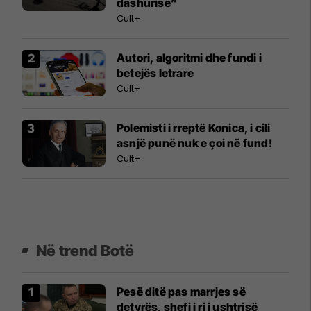
dashurisë”
Cult+
Autori, algoritmi dhe fundi i
betejës letrare
Cult+
Polemisti i rreptë Konica, i cili
asnjë punë nuk e çoi në fund!
Cult+
Në trend Botë
Pesë ditë pas marrjes së
detyrës, shefi i ri i ushtrisë