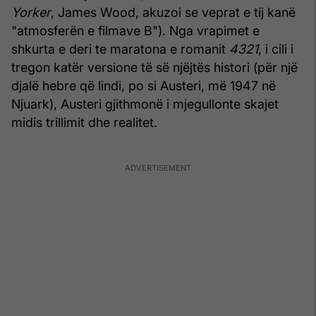
Yorker
, James Wood, akuzoi se veprat e tij kanë
"atmosferën e filmave B"). Nga vrapimet e
shkurta e deri te maratona e romanit
4321
, i cili i
tregon katër versione të së njëjtës histori (për një
djalë hebre që lindi, po si Austeri, më 1947 në
Njuark), Austeri gjithmonë i mjegullonte skajet
midis trillimit dhe realitet.