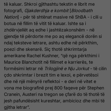
të kaluar. Shkroi gjithashtu tekstin e librit me
fotografi,
Gjakderdhja e kombit
[
Bloodbath
Nation
] - për të shtënat masive në ShBA - i cili u
botua në fillim të vitit të kaluar. Ishte sa i
zhdërvjellët aq edhe i jashtëzakonshëm - në
gjendje të përdorte me po aq elegancë dorën si
ndaj teksteve letrare, ashtu edhe në përkthim,
poezi dhe skenarë. Siç thotë shkrimtarja
amerikane Rachel Kushner, “që nga përkthimi i
Maurice Blanchotit në fillimet e karrierës, te
formësimi letrar në
Trilogjinë e Nju Jorkut
- të cilin
çdo shkrimtar i brezit tim e lexoi, e përvetësoi
dhe në një mënyrë reflektoi - e deri në vitet e
vona me biografinë prej 800 faqeve për Stephen
Cranein, Austeri na tregon se çfarë do të thotë të
jesh pafundësisht kureshtar, ambicioz dhe mbi të
gjitha letrar”.