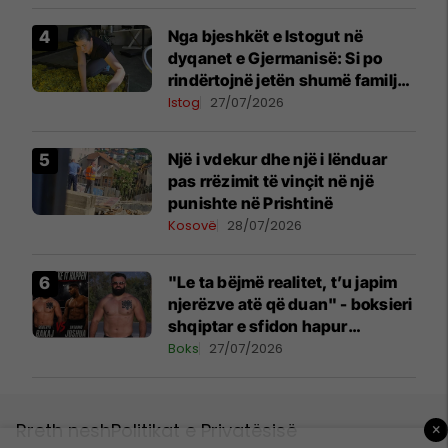
Nga bjeshkët e Istogut në
dyqanet e Gjermanisë: Si po
rindërtojnë jetën shumë familje
nga eksporti i bimëve mjekësore
Istog
27/07/2026
Një i vdekur dhe një i lënduar
pas rrëzimit të vinçit në një
punishte në Prishtinë
Kosovë
28/07/2026
"Le ta bëjmë realitet, t’u japim
njerëzve atë që duan" - boksieri
shqiptar e sfidon hapur
Anthony Joshuan
Boks
27/07/2026
Rreth nesh
Politikat e Privatësisë
×