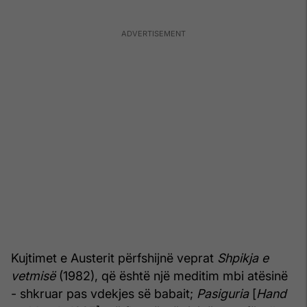
Kujtimet e Austerit përfshijnë veprat
Shpikja e
vetmisë
(1982), që është një meditim mbi atësinë
- shkruar pas vdekjes së babait;
Pasiguria
[
Hand