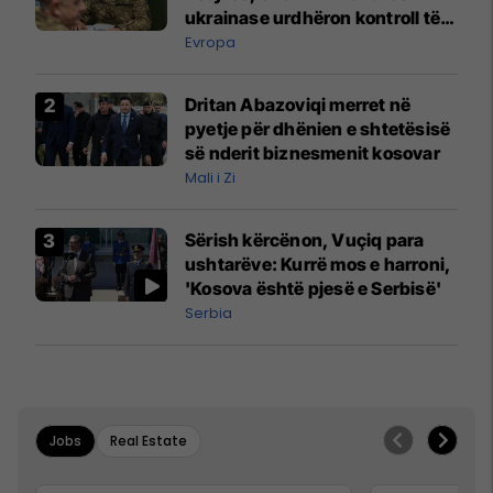
ukrainase urdhëron kontroll të
madh
Evropa
Dritan Abazoviqi merret në
pyetje për dhënien e shtetësisë
së nderit biznesmenit kosovar
Mali i Zi
Sërish kërcënon, Vuçiq para
ushtarëve: Kurrë mos e harroni,
'Kosova është pjesë e Serbisë'
Serbia
Jobs
Real Estate