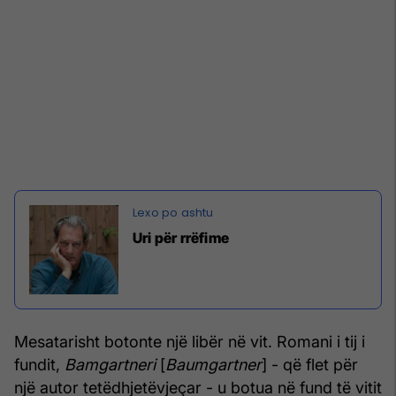
Uri për rrëfime
Mesatarisht botonte një libër në vit. Romani i tij i
fundit,
Bamgartneri
[
Baumgartner
] - që flet për
një autor tetëdhjetëvjeçar - u botua në fund të vitit