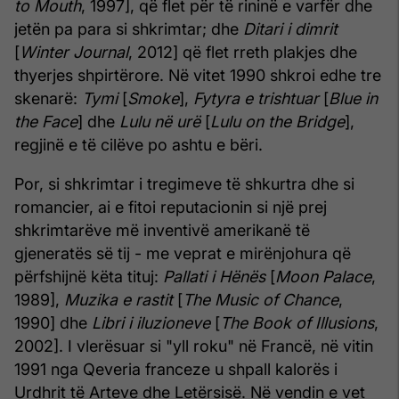
to Mouth
, 1997], që flet për të rininë e varfër dhe
jetën pa para si shkrimtar; dhe
Ditari i dimrit
[
Winter Journal
, 2012] që flet rreth plakjes dhe
thyerjes shpirtërore. Në vitet 1990 shkroi edhe tre
skenarë:
Tymi
[
Smoke
],
Fytyra e trishtuar
[
Blue in
the Face
] dhe
Lulu në urë
[
Lulu on the Bridge
],
regjinë e të cilëve po ashtu e bëri.
Por, si shkrimtar i tregimeve të shkurtra dhe si
romancier, ai e fitoi reputacionin si një prej
shkrimtarëve më inventivë amerikanë të
gjeneratës së tij - me veprat e mirënjohura që
përfshijnë këta tituj:
Pallati i Hënës
[
Moon Palace
,
1989],
Muzika e rastit
[
The Music of Chance
,
1990] dhe
Libri i iluzioneve
[
The Book of Illusions
,
2002]. I vlerësuar si "yll roku" në Francë, në vitin
1991 nga Qeveria franceze u shpall kalorës i
Urdhrit të Arteve dhe Letërsisë. Në vendin e vet