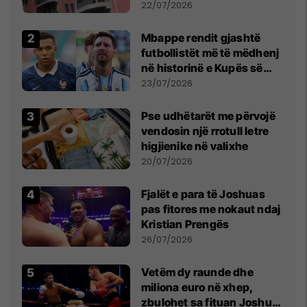
22/07/2026
Mbappe rendit gjashtë
futbollistët më të mëdhenj
në historinë e Kupës së
Botës, Messi mbetet i dyti
23/07/2026
Pse udhëtarët me përvojë
vendosin një rrotull letre
higjienike në valixhe
20/07/2026
Fjalët e para të Joshuas
pas fitores me nokaut ndaj
Kristian Prengës
26/07/2026
Vetëm dy raunde dhe
miliona euro në xhep,
zbulohet sa fituan Joshua