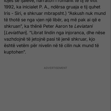
lojës së fjalëve, narratori i romanit të tij të vitit
1992, ka inicialet P. A., ndërsa gruaja e tij quhet
Iris - Siri, e shkruar mbrapsht.) “Askush nuk mund
të thotë se nga vjen një libër, aq më pak ai që e
shkruan”, ka thënë Peter Aaron te
Leviatani
[
Leviathan
]. “Librat lindin nga injoranca, dhe nëse
vazhdojnë të jetojnë pasi të jenë shkruar, kjo
është vetëm për nivelin në të cilin nuk mund të
kuptohen”.