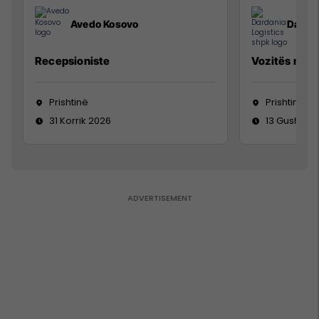
Avedo Kosovo
Dardan
Recepsioniste
Vozitës me K
Prishtinë
Prishtinë
31 Korrik 2026
13 Gusht 20