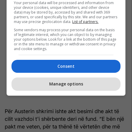
Your personal data will be processed and information from
your device (cookies, unique identifiers, and other device
data) may be stored by, accessed by and shared with 369
partners, or used specifically by this site. We and our partners
may use precise geolocation data.
List of partners.
Some vendors may process your personal data on the basis
of legitimate interest, which you can object to by managing
your options below. Look for a link at the bottom of this page
or in the site menu to manage or withdraw consent in privacy
and cookie settings.
Consent
Manage options
Për Austerin shkrimi ishte akt besimi dhe akt të
cilit vazhdoi t'i shërbente deri në fund. “E bën një
pakt me veten, për ta thënë të vërtetën dhe më