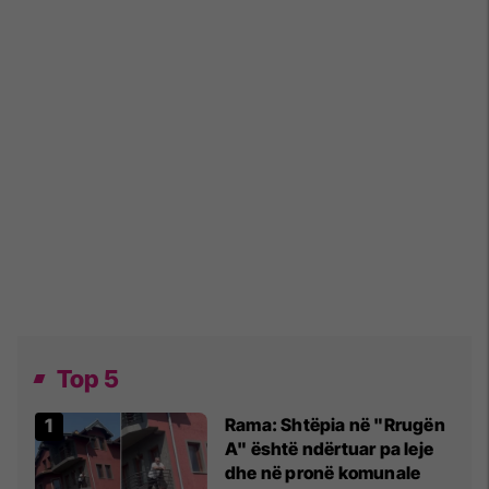
Top 5
Rama: Shtëpia në "Rrugën
A" është ndërtuar pa leje
dhe në pronë komunale