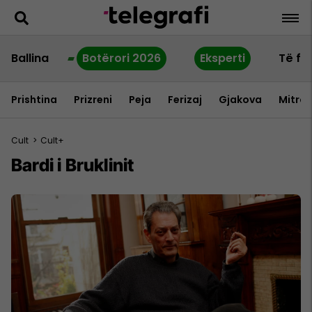
Ballina
Botërori 2026
Eksperti
Të fu
Prishtina
Prizreni
Peja
Ferizaj
Gjakova
Mitrov
Cult
>
Cult+
Bardi i Bruklinit