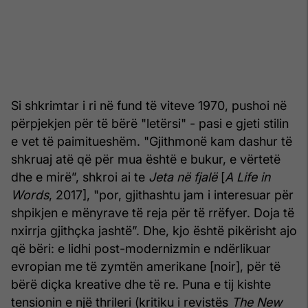
Si shkrimtar i ri në fund të viteve 1970, pushoi në
përpjekjen për të bërë "letërsi" - pasi e gjeti stilin
e vet të paimitueshëm. "Gjithmonë kam dashur të
shkruaj atë që për mua është e bukur, e vërtetë
dhe e mirë”, shkroi ai te
Jeta në fjalë
[
A Life in
Words
, 2017], "por, gjithashtu jam i interesuar për
shpikjen e mënyrave të reja për të rrëfyer. Doja të
nxirrja gjithçka jashtë”. Dhe, kjo është pikërisht ajo
që bëri: e lidhi post-modernizmin e ndërlikuar
evropian me të zymtën amerikane [noir], për të
bërë diçka kreative dhe të re. Puna e tij kishte
tensionin e një thrileri (kritiku i revistës
The New