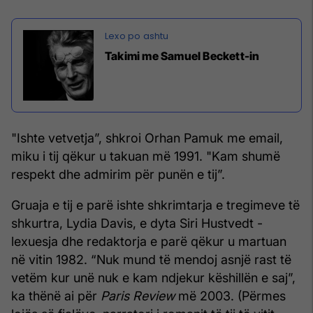
Takimi me Samuel Beckett-in
"Ishte vetvetja”, shkroi Orhan Pamuk me email,
miku i tij qëkur u takuan më 1991. "Kam shumë
respekt dhe admirim për punën e tij”.
Gruaja e tij e parë ishte shkrimtarja e tregimeve të
shkurtra, Lydia Davis, e dyta Siri Hustvedt -
lexuesja dhe redaktorja e parë qëkur u martuan
në vitin 1982. “Nuk mund të mendoj asnjë rast të
vetëm kur unë nuk e kam ndjekur këshillën e saj”,
ka thënë ai për
Paris Review
më 2003. (Përmes