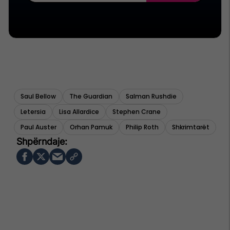
Saul Bellow
The Guardian
Salman Rushdie
Letersia
Lisa Allardice
Stephen Crane
Paul Auster
Orhan Pamuk
Philip Roth
Shkrimtarët