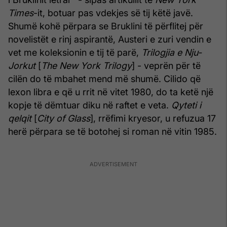
Times
-it, botuar pas vdekjes së tij këtë javë.
Shumë kohë përpara se Bruklini të përflitej për
novelistët e rinj aspirantë, Austeri e zuri vendin e
vet me koleksionin e tij të parë,
Trilogjia e Nju-
Jorkut
[
The New York Trilogy
] - veprën për të
cilën do të mbahet mend më shumë. Cilido që
lexon libra e që u rrit në vitet 1980, do ta ketë një
kopje të dëmtuar diku në raftet e veta.
Qyteti i
qelqit
[
City of Glass
], rrëfimi kryesor, u refuzua 17
herë përpara se të botohej si roman në vitin 1985.