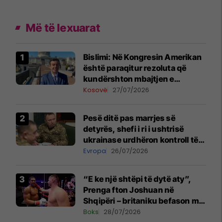
Më të lexuarat
Bislimi: Në Kongresin Amerikan
është paraqitur rezoluta që
kundërshton mbajtjen e
Asamblesë Parlamentare të
Kosovë
27/07/2026
OSBE-së në Beograd
Pesë ditë pas marrjes së
detyrës, shefi i ri i ushtrisë
ukrainase urdhëron kontroll të
madh
Evropa
26/07/2026
“E ke një shtëpi të dytë aty”,
Prenga fton Joshuan në
Shqipëri – britaniku befason me
komentin
Boks
28/07/2026