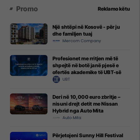
Promo
Reklamo këtu
Një shtëpi në Kosovë - për ju
dhe familjen tuaj
Mercom Company
Profesionet me rritjen më të
shpejtë në botë janë pjesë e
ofertës akademike të UBT-së
UBT
Deri në 10,000 euro zbritje –
nisuni drejt detit me Nissan
Hybrid nga Auto Mita
Auto Mita
Përjetojeni Sunny Hill Festival