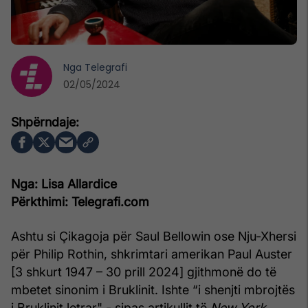
Nga
Telegrafi
02/05/2024
Nga: Lisa Allardice
Përkthimi: Telegrafi.com
Ashtu si Çikagoja për Saul Bellowin ose Nju-Xhersi
për Philip Rothin, shkrimtari amerikan Paul Auster
[3 shkurt 1947 – 30 prill 2024] gjithmonë do të
mbetet sinonim i Bruklinit. Ishte “i shenjti mbrojtës
i Bruklinit letrar" - sipas artikullit të
New York