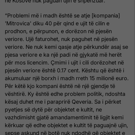
në Kosovë nuk paguan ujin e shpenzuar.
“Problemi më i madh është se atje [kompania]
'Mitrovica' diku 40 për qind e ujit të cilin e
prodhon, e përpunon, e dorëzon në pjesën
veriore. Ujë faturohet, nuk paguhet në pjesën
veriore. Ne nuk kemi qasje atje përkundër asaj se
pjesa veriore e ka një padi në gjykatë më herët
për mos licencim. Çmimi i ujit i cili dorëzohet në
pjesën veriore është 0.17 cent. Kështu që është i
akumuluar një borxh i madh rreth 15 milionë euro.
Për këtë kjo kompani është në një gjendje të
vështirë. Ky është edhe problem politik, ndoshta
kësaj duhet me i paraprirë Qeveria. Sa i përket
pyetjes së dytë për objektet e kultit, ne
vazhdimisht gjatë amandamentimit të ligjit kemi
kërkuar që edhe objektet e kultit të paguajnë ujin,
sepse askund në botë nuk ndodhë që objektet e