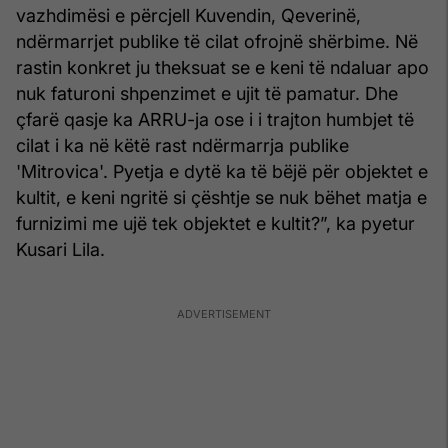
vazhdimësi e përcjell Kuvendin, Qeverinë,
ndërmarrjet publike të cilat ofrojnë shërbime. Në
rastin konkret ju theksuat se e keni të ndaluar apo
nuk faturoni shpenzimet e ujit të pamatur. Dhe
çfarë qasje ka ARRU-ja ose i i trajton humbjet të
cilat i ka në këtë rast ndërmarrja publike
'Mitrovica'. Pyetja e dytë ka të bëjë për objektet e
kultit, e keni ngritë si çështje se nuk bëhet matja e
furnizimi me ujë tek objektet e kultit?”, ka pyetur
Kusari Lila.