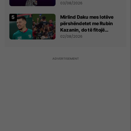
- dhe bota digjitale serbe
03/08/2026
shpall gjendjen e luftës
Mirlind Daku mes lotëve
përshëndetet me Rubin
Kazanin, do të fitojë
miliona te Spartak Moska
02/08/2026