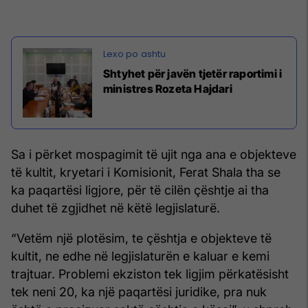
Shtyhet për javën tjetër raportimi i
ministres Rozeta Hajdari
Sa i përket mospagimit të ujit nga ana e objekteve
të kultit, kryetari i Komisionit, Ferat Shala tha se
ka paqartësi ligjore, për të cilën çështje ai tha
duhet të zgjidhet në këtë legjislaturë.
“Vetëm një plotësim, te çështja e objekteve të
kultit, ne edhe në legjislaturën e kaluar e kemi
trajtuar. Problemi ekziston tek ligjim përkatësisht
tek neni 20, ka një paqartësi juridike, pra nuk