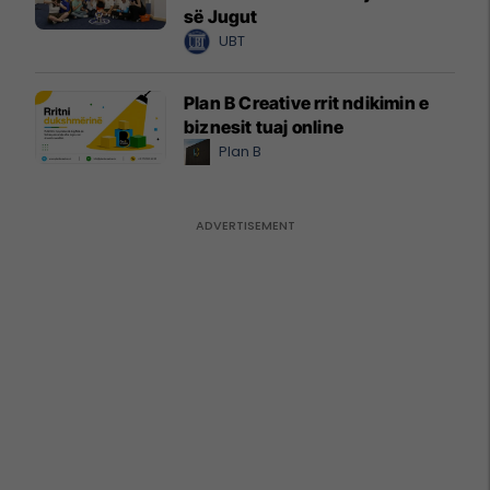
së Jugut
UBT
Plan B Creative rrit ndikimin e
biznesit tuaj online
Plan B