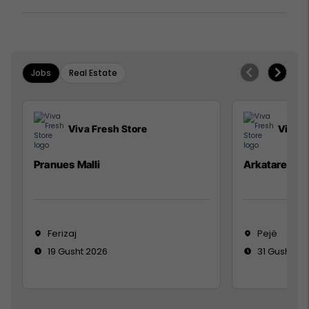
Jobs
Real Estate
Viva Fresh Store
Viva F
Pranues Malli
Arkatare
Ferizaj
Pejë
19 Gusht 2026
31 Gusht 20