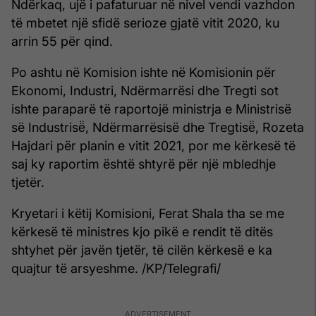
Ndërkaq, ujë i pafaturuar në nivel vendi vazhdon
të mbetet një sfidë serioze gjatë vitit 2020, ku
arrin 55 për qind.
Po ashtu në Komision ishte në Komisionin për
Ekonomi, Industri, Ndërmarrësi dhe Tregti sot
ishte paraparë të raportojë ministrja e Ministrisë
së Industrisë̈, Ndërmarrësisë dhe Tregtisë̈, Rozeta
Hajdari për planin e vitit 2021, por me kërkesë të
saj ky raportim është shtyrë për një mbledhje
tjetër.
Kryetari i këtij Komisioni, Ferat Shala tha se me
kërkesë të ministres kjo pikë e rendit të ditës
shtyhet për javën tjetër, të cilën kërkesë e ka
quajtur të arsyeshme. /KP/Telegrafi/