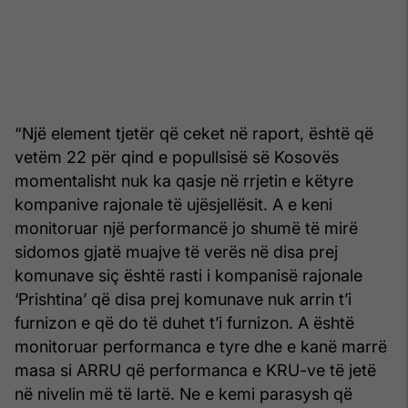
“Një element tjetër që ceket në raport, është që
vetëm 22 për qind e popullsisë së Kosovës
momentalisht nuk ka qasje në rrjetin e këtyre
kompanive rajonale të ujësjellësit. A e keni
monitoruar një performancë jo shumë të mirë
sidomos gjatë muajve të verës në disa prej
komunave siç është rasti i kompanisë rajonale
‘Prishtina’ që disa prej komunave nuk arrin t’i
furnizon e që do të duhet t’i furnizon. A është
monitoruar performanca e tyre dhe e kanë marrë
masa si ARRU që performanca e KRU-ve të jetë
në nivelin më të lartë. Ne e kemi parasysh që