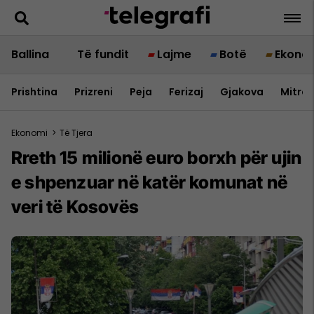
Ballina
Të fundit
Lajme
Botë
Ekono
Prishtina
Prizreni
Peja
Ferizaj
Gjakova
Mitrov
Ekonomi
>
Të Tjera
Rreth 15 milionë euro borxh për ujin
e shpenzuar në katër komunat në
veri të Kosovës