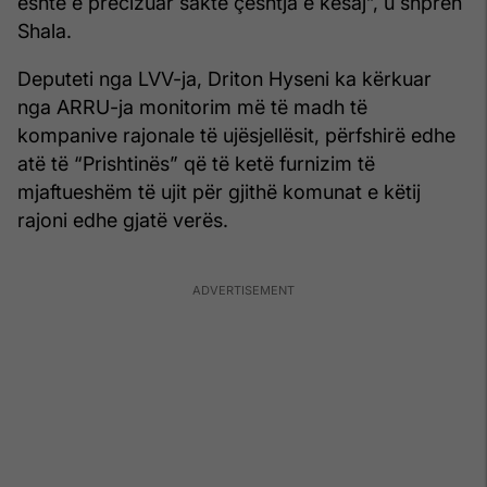
është e precizuar saktë çështja e kësaj”, u shpreh
Shala.
Deputeti nga LVV-ja, Driton Hyseni ka kërkuar
nga ARRU-ja monitorim më të madh të
kompanive rajonale të ujësjellësit, përfshirë edhe
atë të “Prishtinës” që të ketë furnizim të
mjaftueshëm të ujit për gjithë komunat e këtij
rajoni edhe gjatë verës.