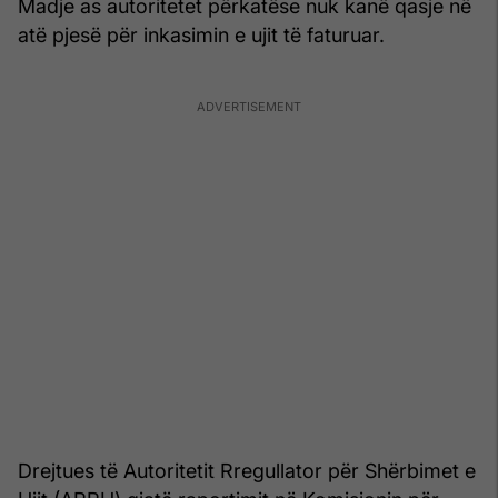
Madje as autoritetet përkatëse nuk kanë qasje në
atë pjesë për inkasimin e ujit të faturuar.
Drejtues të Autoritetit Rregullator për Shërbimet e