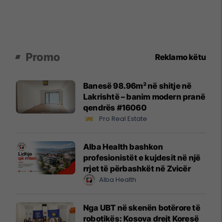
Promo
Reklamo këtu
Banesë 98.96m² në shitje në
Lakrishtë – banim modern pranë
qendrës #16060
Pro Real Estate
Alba Health bashkon
profesionistët e kujdesit në një
rrjet të përbashkët në Zvicër
Alba Health
Nga UBT në skenën botërore të
robotikës: Kosova drejt Koresë