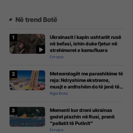
Në trend Botë
Ukrainasit i kapin ushtarët rusë
në befasi, ishin duke fjetur në
strehimoret e kamufluara
Evropa
Meteorologët me parashikime të
reja: Ndryshime ekstreme,
muajt e ardhshëm do të jenë të
pazakontë
Nga Bota
Momenti kur droni ukrainas
godet plazhin në Rusi, pranë
"pallatit të Putinit"
Evropa