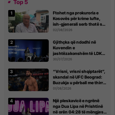
Top 5
Ftohet nga prokuroria e
Kosovës për krime lufte,
ish-gjenerali serb thotë se
dikush e tradhtoi në
02/08/2026
Beograd
Gjithçka që ndodhi në
Kuvendin e
jashtëzakonshëm të LDK-
së
30/07/2026
“Vrisni, vrisni shqiptarët”,
skandal në UFC Beograd:
Buzukja u përball me thirrje
anti-shqiptare nga
01/08/2026
tribunat
Një pleskavicë e ngrënë
nga Dua Lipa në Prishtinë
në orën 04:28 të mëngjesit