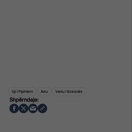
Uji I Pijshëm
Arru
Veriu I Kosovës