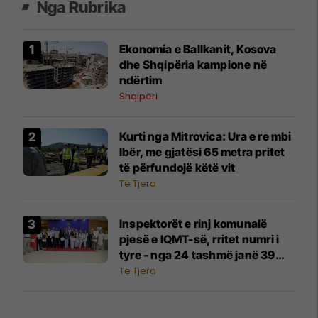
Nga Rubrika
Ekonomia e Ballkanit, Kosova
dhe Shqipëria kampione në
ndërtim
Shqipëri
Kurti nga Mitrovica: Ura e re mbi
Ibër, me gjatësi 65 metra pritet
të përfundojë këtë vit
Të Tjera
Inspektorët e rinj komunalë
pjesë e IQMT-së, rritet numri i
tyre - nga 24 tashmë janë 39
inspektorë
Të Tjera