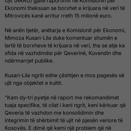
Ujit (ARRU) gjatë raportimit në Komisionin për
Ekonomi theksuan se borxhet e krijuara në veri të
Mitrovicës kanë arritur rreth 15 milionë euro.
Në anën tjetër, anëtarja e Komisionit për Ekonomi,
Mimoza Kusari-Lila duke komentuar shumën e
lartë të borxheve të krijuara në veri, tha se atje ka
sfida në vazhdimësi për Qeverinë, Kuvendin dhe
ndërmarrjet publike.
Kusari-Lila ngriti edhe çështjen e mos pagesës së
ujit nga objektet e kultit.
“Kam dy-tri pyetje në raport me rekomandimet
tuaja specifike, të cilat i keni ngrit, keni kërkuar që
Qeveria të vazhdon me konsolidimin dhe
integrimin të shërbimit të ujit në pjesën veriore të
Kosovës. E dimë që kemi një problem që në