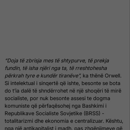
“Doja të zbrisja mes të shtypurve, të prekja
fundin, të isha njëri nga ta, të rreshtohesha
përkrah tyre e kundër tiranëve”,
ka thënë Orwell.
Si intelektual i sinqertë që ishte, besonte se bota
do t’ia dalë të shndërrohet në një shoqëri të mirë
socialiste, por nuk besonte assesi te dogma
komuniste që përfaqësohej nga Bashkimi i
Republikave Socialiste Sovjetike (BRSS) -
totalitarizmi dhe ekonomia e centralizuar. Kështu,
nga një antikapitalist i madh, pas zhgënjimeve që