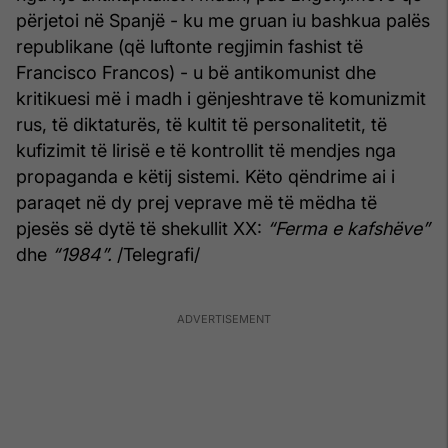
përjetoi në Spanjë - ku me gruan iu bashkua palës
republikane (që luftonte regjimin fashist të
Francisco Francos) - u bë antikomunist dhe
kritikuesi më i madh i gënjeshtrave të komunizmit
rus, të diktaturës, të kultit të personalitetit, të
kufizimit të lirisë e të kontrollit të mendjes nga
propaganda e këtij sistemi. Këto qëndrime ai i
paraqet në dy prej veprave më të mëdha të
pjesës së dytë të shekullit XX:
“Ferma e kafshëve”
dhe
“1984”.
/Telegrafi/