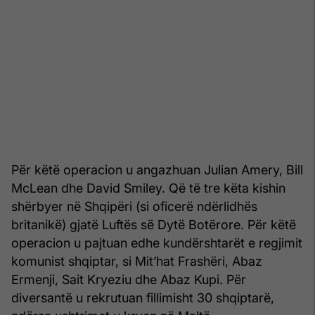
Për këtë operacion u angazhuan Julian Amery, Bill
McLean dhe David Smiley. Që të tre këta kishin
shërbyer në Shqipëri (si oficerë ndërlidhës
britanikë) gjatë Luftës së Dytë Botërore. Për këtë
operacion u pajtuan edhe kundërshtarët e regjimit
komunist shqiptar, si Mit’hat Frashëri, Abaz
Ermenji, Sait Kryeziu dhe Abaz Kupi. Për
diversantë u rekrutuan fillimisht 30 shqiptarë,