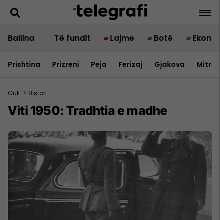
Ballina
Të fundit
Lajme
Botë
Ekono
Prishtina
Prizreni
Peja
Ferizaj
Gjakova
Mitrov
Cult
>
Histori
Viti 1950: Tradhtia e madhe