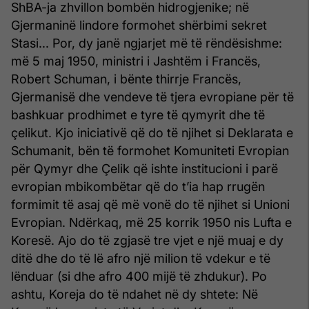
ShBA-ja zhvillon bombën hidrogjenike; në
Gjermaninë lindore formohet shërbimi sekret
Stasi... Por, dy janë ngjarjet më të rëndësishme:
më 5 maj 1950, ministri i Jashtëm i Francës,
Robert Schuman, i bënte thirrje Francës,
Gjermanisë dhe vendeve të tjera evropiane për të
bashkuar prodhimet e tyre të qymyrit dhe të
çelikut. Kjo iniciativë që do të njihet si Deklarata e
Schumanit, bën të formohet Komuniteti Evropian
për Qymyr dhe Çelik që ishte institucioni i parë
evropian mbikombëtar që do t’ia hap rrugën
formimit të asaj që më vonë do të njihet si Unioni
Evropian. Ndërkaq, më 25 korrik 1950 nis Lufta e
Koresë. Ajo do të zgjasë tre vjet e një muaj e dy
ditë dhe do të lë afro një milion të vdekur e të
lënduar (si dhe afro 400 mijë të zhdukur). Po
ashtu, Koreja do të ndahet në dy shtete: Në