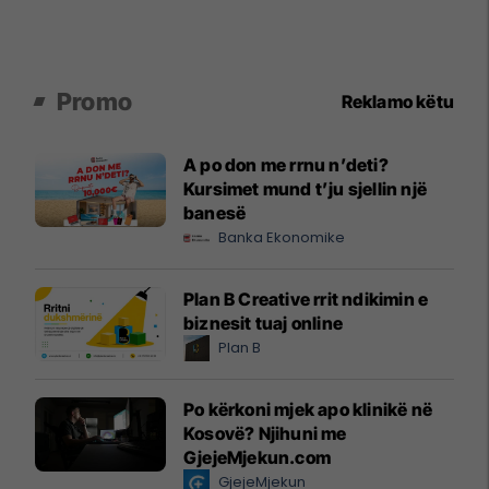
Promo
Reklamo këtu
A po don me rrnu n’deti?
Kursimet mund t’ju sjellin një
banesë
Banka Ekonomike
Plan B Creative rrit ndikimin e
biznesit tuaj online
Plan B
Po kërkoni mjek apo klinikë në
Kosovë? Njihuni me
GjejeMjekun.com
GjejeMjekun