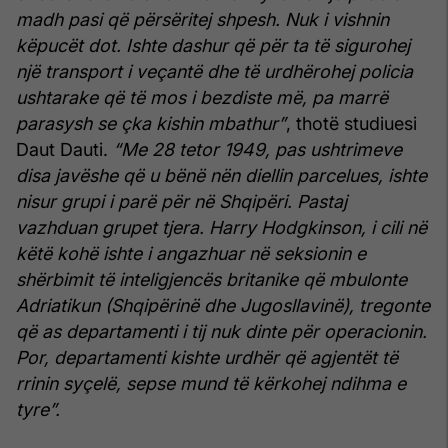
madh pasi që përsëritej shpesh. Nuk i vishnin
këpucët dot. Ishte dashur që për ta të sigurohej
një transport i veçantë dhe të urdhërohej policia
ushtarake që të mos i bezdiste më, pa marrë
parasysh se çka kishin mbathur”
, thotë studiuesi
Daut Dauti.
“Me 28 tetor 1949, pas ushtrimeve
disa javëshe që u bënë nën diellin parcelues, ishte
nisur grupi i parë për në Shqipëri. Pastaj
vazhduan grupet tjera. Harry Hodgkinson, i cili në
këtë kohë ishte i angazhuar në seksionin e
shërbimit të inteligjencës britanike që mbulonte
Adriatikun (Shqipërinë dhe Jugosllavinë), tregonte
që as departamenti i tij nuk dinte për operacionin.
Por, departamenti kishte urdhër që agjentët të
rrinin syçelë, sepse mund të kërkohej ndihma e
tyre”.