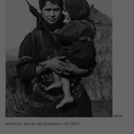
Nëna
dhe fëmija (pamje nga Shqipëria e vitit 1950)