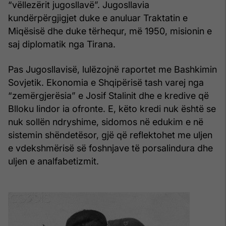
“vëllezërit jugosllavë”. Jugosllavia
kundërpërgjigjet duke e anuluar Traktatin e
Miqësisë dhe duke tërhequr, më 1950, misionin e
saj diplomatik nga Tirana.
Pas Jugosllavisë, lulëzojnë raportet me Bashkimin
Sovjetik. Ekonomia e Shqipërisë tash varej nga
“zemërgjerësia” e Josif Stalinit dhe e kredive që
Blloku lindor ia ofronte. E, këto kredi nuk është se
nuk sollën ndryshime, sidomos në edukim e në
sistemin shëndetësor, gjë që reflektohet me uljen
e vdekshmërisë së foshnjave të porsalindura dhe
uljen e analfabetizmit.