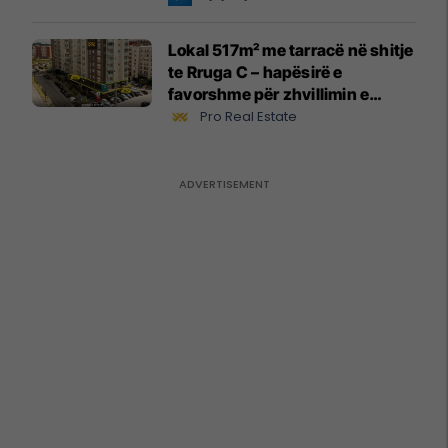
Lokal 517m² me tarracë në shitje
te Rruga C – hapësirë e
favorshme për zhvillimin e
biznesit #15796
Pro Real Estate