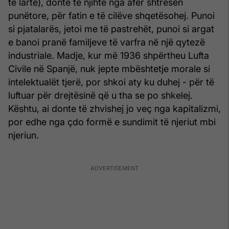
të lartë), donte të njihte nga afër shtresën
punëtore, për fatin e të cilëve shqetësohej. Punoi
si pjatalarës, jetoi me të pastrehët, punoi si argat
e banoi pranë familjeve të varfra në një qytezë
industriale. Madje, kur më 1936 shpërtheu Lufta
Civile në Spanjë, nuk jepte mbështetje morale si
intelektualët tjerë, por shkoi aty ku duhej - për të
luftuar për drejtësinë që u tha se po shkelej.
Kështu, ai donte të zhvishej jo veç nga kapitalizmi,
por edhe nga çdo formë e sundimit të njeriut mbi
njeriun.