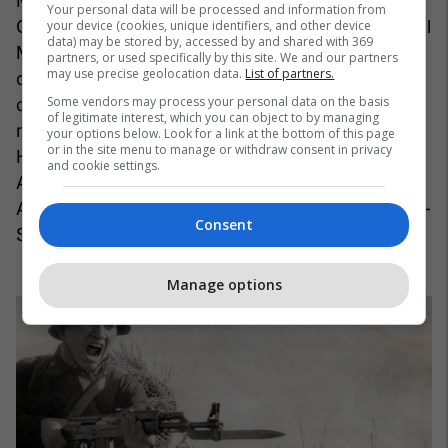
Më 1950 lindin këngëtarët Billy Ocean, Peter
Your personal data will be processed and information from
Gabriel, Stevie Wonder dhe Tom Petty; aktorët Bill
your device (cookies, unique identifiers, and other device
data) may be stored by, accessed by and shared with 369
Murray dhe Ed Harris; politikani Janez Drnovsek
partners, or used specifically by this site. We and our partners
may use precise geolocation data.
List of partners.
që ishte kryetari i Presidencës së Jugosllavisë, si
Some vendors may process your personal data on the basis
dhe kryeministër e president i Sllovenisë;
of legitimate interest, which you can object to by managing
miliarderi Richard Branson; arkitektja Zaha
your options below. Look for a link at the bottom of this page
or in the site menu to manage or withdraw consent in privacy
Hadid... dhe, një nga themeluesit e kompanisë
and cookie settings.
Apple - projektuesi i kompjuterëve Apple I dhe
Apple II që do ta ndryshojnë përgjithmonë botën -
Consent
Steve Wozniak.
Manage options