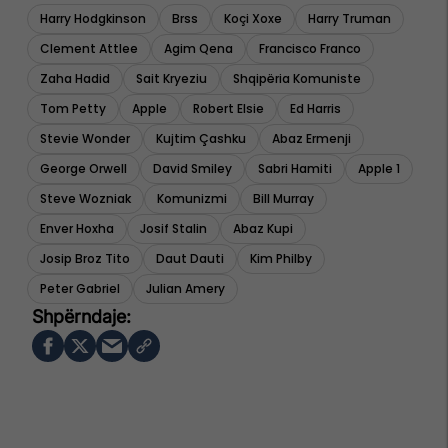
Harry Hodgkinson
Brss
Koçi Xoxe
Harry Truman
Clement Attlee
Agim Qena
Francisco Franco
Zaha Hadid
Sait Kryeziu
Shqipëria Komuniste
Tom Petty
Apple
Robert Elsie
Ed Harris
Stevie Wonder
Kujtim Çashku
Abaz Ermenji
George Orwell
David Smiley
Sabri Hamiti
Apple 1
Steve Wozniak
Komunizmi
Bill Murray
Enver Hoxha
Josif Stalin
Abaz Kupi
Josip Broz Tito
Daut Dauti
Kim Philby
Peter Gabriel
Julian Amery