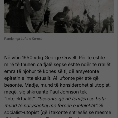
Pamje nga Lufta e Koresë
Në vitin 1950 vdiq George Orwell. Për të është
mirë të thuhen ca fjalë sepse është ndër të rrallët
emra të njohur të kohës së tij që arsyetonte
epitetin e intelektualit. Ai luftonte për atë që
besonte. Madje, mund të konsiderohet si utopist,
meqë, siç shkruante Paul Johnson tek
“Intelektualët”,
“besonte që në fëmijëri se bota
mund të ndryshohej me forcën e intelektit”.
Si
socialist-utopist (që i takonte shtresës së mesme