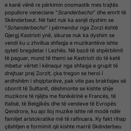
e kanë vënë re përkimin onomastik mes trajtës
popullore veneciane “
Scanderbecho
” dhe emrit të
Skënderbeut. Në fakt nuk ka asnjë dyshim se
“
Schanderbecho
” i përmendur nga Zorzi është
Gjergj Kastrioti ynë, sikurse nuk ka dyshim se
vendi ku u zhvillua shfaqja e muzikantëve ishte
qyteti bregdetar i Lezhës. Në bazë të shpërblimit
të paguar, mund të themi se Kastrioti do të ketë
mbetur vërtet i kënaqur nga shfaqja e grupit të
drejtuar prej Zorzit, çka tregon se heroi i
ardhshëm i shqiptarëve, pak vite pas braktisjes së
oborrit të Sulltanit, dëshmonte se kishte shije
muzikore të njëjta me fisnikërinë e Francës, të
Italisë, të Belgjikës dhe të vendeve të Evropës
Qendrore, ku ajo lloj muzike ishte në modë ndër
familjet aristokratike më të rafinuara. Ky fakt rihap
çështjen e formimit që kishte marrë Skënderbeu