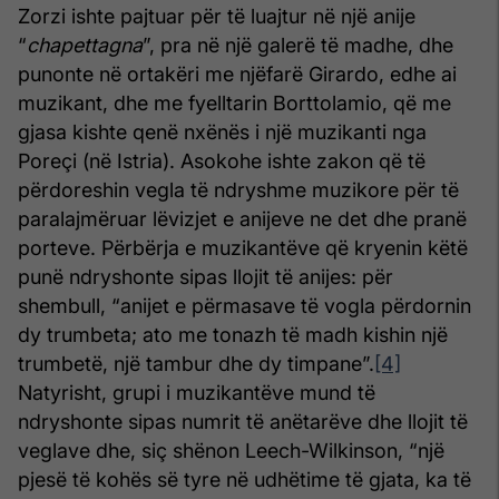
Zorzi ishte pajtuar për të luajtur në një anije
“
chapettagna
”, pra në një galerë të madhe, dhe
punonte në ortakëri me njëfarë Girardo, edhe ai
muzikant, dhe me fyelltarin Borttolamio, që me
gjasa kishte qenë nxënës i një muzikanti nga
Poreçi (në Istria). Asokohe ishte zakon që të
përdoreshin vegla të ndryshme muzikore për të
paralajmëruar lëvizjet e anijeve ne det dhe pranë
porteve. Përbërja e muzikantëve që kryenin këtë
punë ndryshonte sipas llojit të anijes: për
shembull, “anijet e përmasave të vogla përdornin
dy trumbeta; ato me tonazh të madh kishin një
trumbetë, një tambur dhe dy timpane”.
[4]
Natyrisht, grupi i muzikantëve mund të
ndryshonte sipas numrit të anëtarëve dhe llojit të
veglave dhe, siç shënon Leech-Wilkinson, “një
pjesë të kohës së tyre në udhëtime të gjata, ka të