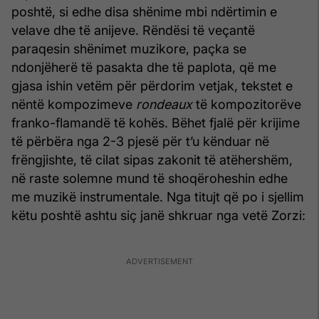
poshtë, si edhe disa shënime mbi ndërtimin e
velave dhe të anijeve. Rëndësi të veçantë
paraqesin shënimet muzikore, paçka se
ndonjëherë të pasakta dhe të paplota, që me
gjasa ishin vetëm për përdorim vetjak, tekstet e
nëntë kompozimeve
rondeaux
të kompozitorëve
franko-flamandë të kohës. Bëhet fjalë për krijime
të përbëra nga 2-3 pjesë për t’u kënduar në
frëngjishte, të cilat sipas zakonit të atëhershëm,
në raste solemne mund të shoqëroheshin edhe
me muzikë instrumentale. Nga titujt që po i sjellim
këtu poshtë ashtu siç janë shkruar nga vetë Zorzi: