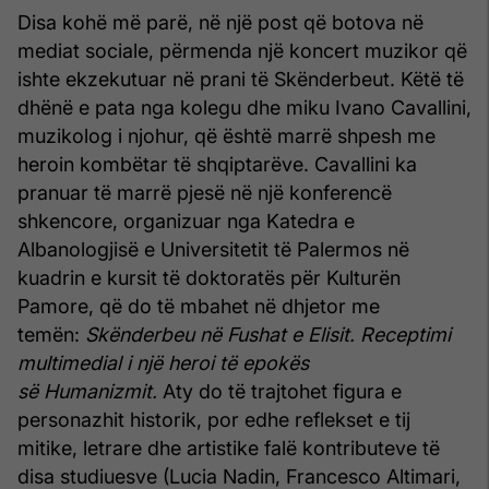
Disa kohë më parë, në një post që botova në
mediat sociale, përmenda një koncert muzikor që
ishte ekzekutuar në prani të Skënderbeut. Këtë të
dhënë e pata nga kolegu dhe miku Ivano Cavallini,
muzikolog i njohur, që është marrë shpesh me
heroin kombëtar të shqiptarëve. Cavallini ka
pranuar të marrë pjesë në një konferencë
shkencore, organizuar nga Katedra e
Albanologjisë e Universitetit të Palermos në
kuadrin e kursit të doktoratës për Kulturën
Pamore, që do të mbahet në dhjetor me
temën:
Skënderbeu në Fushat e Elisit. Receptimi
multimedial i një heroi të epokës
së Humanizmit.
Aty do të trajtohet figura e
personazhit historik, por edhe reflekset e tij
mitike, letrare dhe artistike falë kontributeve të
disa studiuesve (Lucia Nadin, Francesco Altimari,