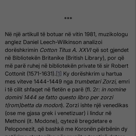
***
Në një artikull të botuar në vitin 1981, muzikologu
anglez Daniel Leech-Wilkinson analizoi
dorëshkrimin
Cotton Titus A. XXVI
që sot gjendet
në Bibliotekën Britanike (British Library), por që
më parë ruhej në bibliotekën private të sir Robert
Cottonit (1571-1631).
[1]
Ky dorëshkrim u hartua
mes viteve 1444-1449 nga
trumbetari Zorzi
, emri
i të cilit shfaqet në fletën e parë (fl. 2r:
in nomine
domini 1444 se fatto questo libro per zorzi
t(rom)betta da modon
). Zorzi ishte një venedikas
(ose me gjasa grek i venetizuar) i lindur në
Methoni (it. Modone), qytezë bregdetare e
Peloponezit, që bashkë me Koronën përbënin dy