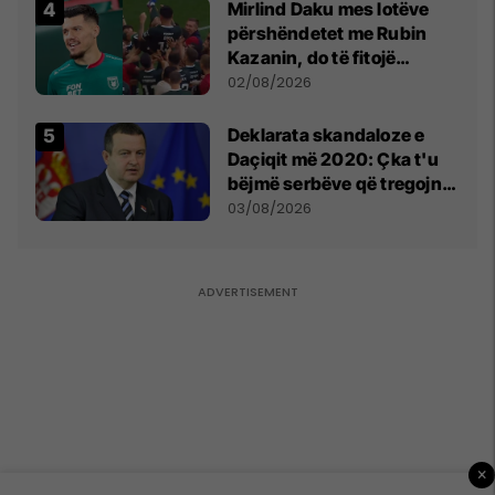
Mirlind Daku mes lotëve
përshëndetet me Rubin
Kazanin, do të fitojë
miliona te Spartak Moska
02/08/2026
​Deklarata skandaloze e
Daçiqit më 2020: Çka t'u
bëjmë serbëve që tregojnë
ku janë varrosur shqiptarët
03/08/2026
në Serbi
×