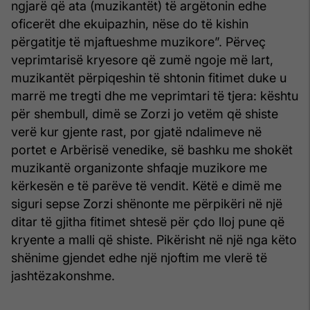
ngjarë që ata (muzikantët) të argëtonin edhe
oficerët dhe ekuipazhin, nëse do të kishin
përgatitje të mjaftueshme muzikore”. Përveç
veprimtarisë kryesore që zumë ngoje më lart,
muzikantët përpiqeshin të shtonin fitimet duke u
marrë me tregti dhe me veprimtari të tjera: kështu
për shembull, dimë se Zorzi jo vetëm që shiste
verë kur gjente rast, por gjatë ndalimeve në
portet e Arbërisë venedike, së bashku me shokët
muzikantë organizonte shfaqje muzikore me
kërkesën e të parëve të vendit. Këtë e dimë me
siguri sepse Zorzi shënonte me përpikëri në një
ditar të gjitha fitimet shtesë për çdo lloj pune që
kryente a malli që shiste. Pikërisht në një nga këto
shënime gjendet edhe një njoftim me vlerë të
jashtëzakonshme.