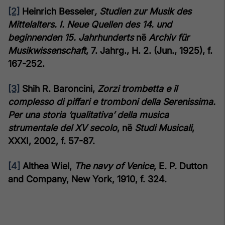
[2]
Heinrich Besseler
, Studien zur Musik des
Mittelalters. I. Neue Quellen des 14. und
beginnenden 15. Jahrhunderts
në
Archiv für
Musikwissenschaft
, 7. Jahrg., H. 2. (Jun., 1925), f.
167-252.
[3]
Shih R. Baroncini,
Zorzi trombetta e il
complesso di piffari e tromboni della Serenissima.
Per una storia ‘qualitativa’ della musica
strumentale del XV secolo
, në
Studi Musicali
,
XXXI, 2002, f. 57-87.
[4]
Althea Wiel,
The navy of Venice
, E. P. Dutton
and Company, New York, 1910, f. 324.