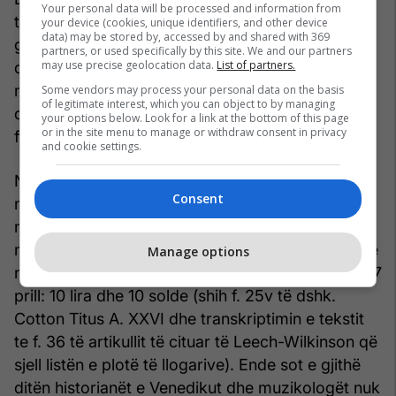
Your personal data will be processed and information from
të Zi, të Shqipërisë dhe të Greqisë që asokohe
your device (cookies, unique identifiers, and other device
data) may be stored by, accessed by and shared with 369
gjendeshin nën sundimin e Venedikut. Disa
partners, or used specifically by this site. We and our partners
may use precise geolocation data.
List of partners.
dokumente përmbajnë pagesa për shfaqje
muzikore në raste festash a dasmash nëpër
Some vendors may process your personal data on the basis
of legitimate interest, which you can object to by managing
qytetet e lartpërmendura ku qëndronte anija, me
your options below. Look for a link at the bottom of this page
or in the site menu to manage or withdraw consent in privacy
ftesën e bujarëve të vendit.
and cookie settings.
Në prill të vitit 1449, me gjasa i shoqëruar nga
Consent
muzikantë të tjerë, Zorzi u ftua të luante në Lezhë
nga Skënderbeu (“
Scanderbecho
”), prej të cilit
mori si shpërblim një shumë parash më të lartë se
Manage options
në raste të tjera, siç rezulton nga shënimi i ditës 17
prill: 10 lira dhe 10 solde (shih f. 25v të dshk.
Cotton Titus A. XXVI dhe transkriptimin e tekstit
te f. 36 të artikullit të cituar të Leech-Wilkinson që
sjell listën e plotë të llogarive). Ende sot e gjithë
ditën historianët e Venedikut dhe muzikologët nuk