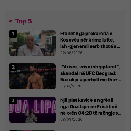
Top 5
Ftohet nga prokuroria e
Kosovës për krime lufte,
ish-gjenerali serb thotë se
dikush e tradhtoi në
02/08/2026
Beograd
“Vrisni, vrisni shqiptarët”,
skandal në UFC Beograd:
Buzukja u përball me thirrje
anti-shqiptare nga
01/08/2026
tribunat
Një pleskavicë e ngrënë
nga Dua Lipa në Prishtinë
në orën 04:28 të mëngjesit
- dhe bota digjitale serbe
03/08/2026
shpall gjendjen e luftës