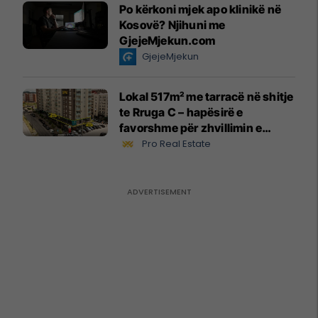
Po kërkoni mjek apo klinikë në
Kosovë? Njihuni me
GjejeMjekun.com
GjejeMjekun
Lokal 517m² me tarracë në shitje
te Rruga C – hapësirë e
favorshme për zhvillimin e
biznesit #15796
Pro Real Estate