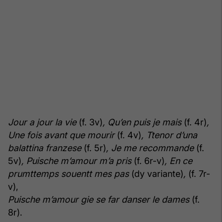
Jour a jour la vie
(f. 3v)
,
Qu’en puis je mais
(f. 4r)
,
Une fois avant que mourir
(f. 4v)
,
Ttenor d’una
balattina franzese
(f. 5r)
,
Je me recommande
(f.
5v)
,
Puische m’amour m’a pris
(f. 6r-v)
,
En ce
prumttemps souentt mes pas
(dy variante)
,
(f. 7r-
v),
Puische m’amour gie se far danser le dames
(f.
8r).