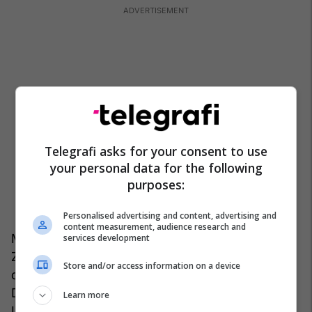
Telegrafi asks for your consent to use
your personal data for the following
purposes:
Personalised advertising and content, advertising and
content measurement, audience research and
Mes viteve 1448 dhe 1449, galera ku gjendej
services development
Zorzi lundroi përgjatë bregut lindor të Adriatikut,
Store and/or access information on a device
duke ndaluar në portet Zarë, Traù, Budvë,
Dubrovnik, Kotor, Lezhë, Korfuz, Patras dhe
Learn more
Lepanto, pra në ato brigje të Dalmacisë, të Malit