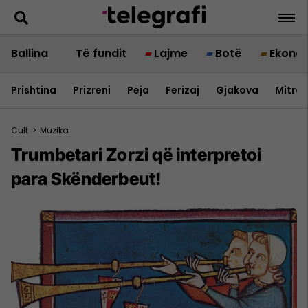
Ballina
Të fundit
Lajme
Botë
Ekono
Prishtina
Prizreni
Peja
Ferizaj
Gjakova
Mitrov
Cult
>
Muzika
Trumbetari Zorzi që interpretoi
para Skënderbeut!