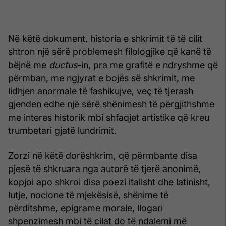
Në këtë dokument, historia e shkrimit të të cilit
shtron një sërë problemesh filologjike që kanë të
bëjnë me
ductus
-in, pra me grafitë e ndryshme që
përmban, me ngjyrat e bojës së shkrimit, me
lidhjen anormale të fashikujve, veç të tjerash
gjenden edhe një sërë shënimesh të përgjithshme
me interes historik mbi shfaqjet artistike që kreu
trumbetari gjatë lundrimit.
Zorzi në këtë dorëshkrim, që përmbante disa
pjesë të shkruara nga autorë të tjerë anonimë,
kopjoi apo shkroi disa poezi italisht dhe latinisht,
lutje, nocione të mjekësisë, shënime të
përditshme, epigrame morale, llogari
shpenzimesh mbi të cilat do të ndalemi më