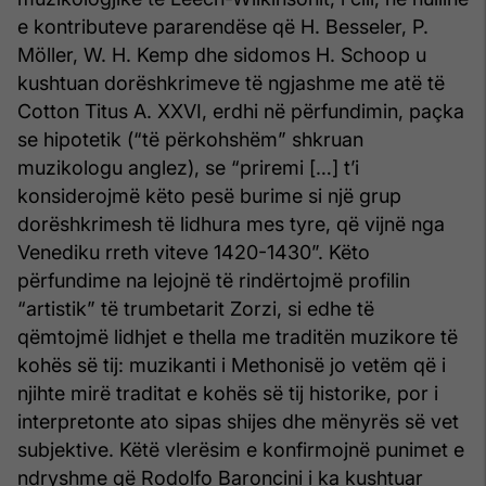
e kontributeve pararendëse që H. Besseler, P.
Möller, W. H. Kemp dhe sidomos H. Schoop u
kushtuan dorëshkrimeve të ngjashme me atë të
Cotton Titus A. XXVI, erdhi në përfundimin, paçka
se hipotetik (“të përkohshëm” shkruan
muzikologu anglez), se “priremi […] t’i
konsiderojmë këto pesë burime si një grup
dorëshkrimesh të lidhura mes tyre, që vijnë nga
Venediku rreth viteve 1420-1430”. Këto
përfundime na lejojnë të rindërtojmë profilin
“artistik” të trumbetarit Zorzi, si edhe të
qëmtojmë lidhjet e thella me traditën muzikore të
kohës së tij: muzikanti i Methonisë jo vetëm që i
njihte mirë traditat e kohës së tij historike, por i
interpretonte ato sipas shijes dhe mënyrës së vet
subjektive. Këtë vlerësim e konfirmojnë punimet e
ndryshme që Rodolfo Baroncini i ka kushtuar