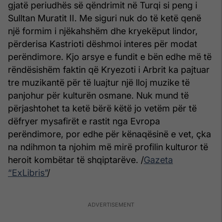
gjatë periudhës së qëndrimit në Turqi si peng i
Sulltan Muratit II. Me siguri nuk do të ketë qenë
një formim i njëkahshëm dhe kryekëput lindor,
përderisa Kastrioti dëshmoi interes për modat
perëndimore. Kjo arsye e fundit e bën edhe më të
rëndësishëm faktin që Kryezoti i Arbrit ka pajtuar
tre muzikantë për të luajtur një lloj muzike të
panjohur për kulturën osmane. Nuk mund të
përjashtohet ta ketë bërë këtë jo vetëm për të
dëfryer mysafirët e rastit nga Evropa
perëndimore, por edhe për kënaqësinë e vet, çka
na ndihmon ta njohim më mirë profilin kulturor të
heroit kombëtar të shqiptarëve. /
Gazeta
“ExLibris”
/