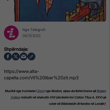
Nga
Telegrafi
06/11/2023
https://www.alta-
capella.com/Vil%20liber%20zit.mp3
Muzikë nga trumbetari
Zorzi
nga Modoni, sipas dorëshkrimeve që
Robert
Cotton
mblodhi në shekullin XVII (dorëshkrimi Cotton Titus A. XXVI që
ruhet në Bibliotekën Britanike në Londër)