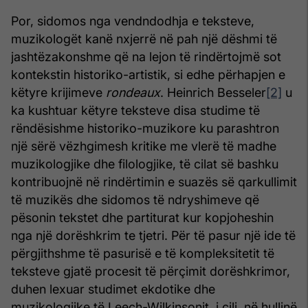
Por, sidomos nga vendndodhja e teksteve,
muzikologët kanë nxjerrë në pah një dëshmi të
jashtëzakonshme që na lejon të rindërtojmë sot
kontekstin historiko-artistik, si edhe përhapjen e
këtyre krijimeve
rondeaux
. Heinrich Besseler
[2]
u
ka kushtuar këtyre teksteve disa studime të
rëndësishme historiko-muzikore ku parashtron
një sërë vëzhgimesh kritike me vlerë të madhe
muzikologjike dhe filologjike, të cilat së bashku
kontribuojnë në rindërtimin e suazës së qarkullimit
të muzikës dhe sidomos të ndryshimeve që
pësonin tekstet dhe partiturat kur kopjoheshin
nga një dorëshkrim te tjetri. Për të pasur një ide të
përgjithshme të pasurisë e të kompleksitetit të
teksteve gjatë procesit të përçimit dorëshkrimor,
duhen lexuar studimet ekdotike dhe
muzikologjike të Leech-Wilkinsonit, i cili, në hullinë