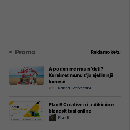
Promo
Reklamo këtu
A po don me rrnu n’deti?
Kursimet mund t’ju sjellin një
banesë
Banka Ekonomike
Plan B Creative rrit ndikimin e
biznesit tuaj online
Plan B