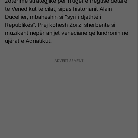
zotërime strategjike për rrugët e tregtisë detare
të Venedikut të cilat, sipas historianit Alain
Ducellier, mbaheshin si “syri i djathtë i
Republikës”. Prej kohësh Zorzi shërbente si
muzikant nëpër anijet veneciane që lundronin në
ujërat e Adriatikut.