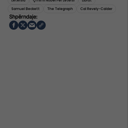
Letersia
Çmimi Nobel Për Letërsi
Librat
Samuel Beckett
The Telegraph
Cal Revely-Calder