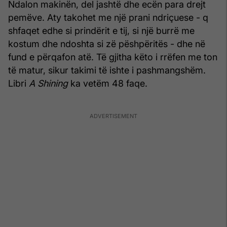
Ndalon makinën, del jashtë dhe ecën para drejt
pemëve. Aty takohet me një prani ndriçuese - q
shfaqet edhe si prindërit e tij, si një burrë me
kostum dhe ndoshta si zë pëshpëritës - dhe në
fund e përqafon atë. Të gjitha këto i rrëfen me ton
të matur, sikur takimi të ishte i pashmangshëm.
Libri
A Shining
ka vetëm 48 faqe.