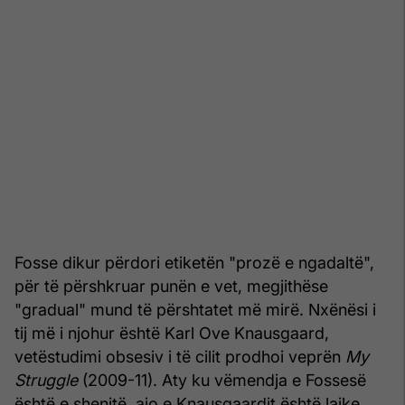
Fosse dikur përdori etiketën "prozë e ngadaltë",
për të përshkruar punën e vet, megjithëse
"gradual" mund të përshtatet më mirë. Nxënësi i
tij më i njohur është Karl Ove Knausgaard,
vetëstudimi obsesiv i të cilit prodhoi veprën
My
Struggle
(2009-11). Aty ku vëmendja e Fossesë
është e shenjtë, ajo e Knausgaardit është laike