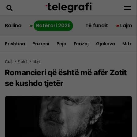
Ballina
Botërori 2026
Të fundit
Lajme
Prishtina
Prizreni
Peja
Ferizaj
Gjakova
Mitrov
Cult
>
Fjalet
>
Libri
Romancieri që është më afër Zotit
se kushdo tjetër