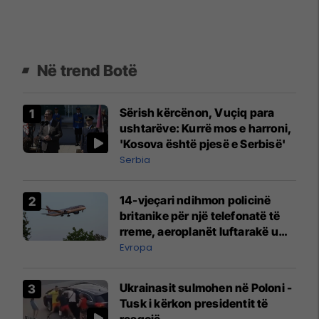
Në trend Botë
Sërish kërcënon, Vuçiq para
ushtarëve: Kurrë mos e harroni,
'Kosova është pjesë e Serbisë'
Serbia
14-vjeçari ndihmon policinë
britanike për një telefonatë të
rreme, aeroplanët luftarakë u
ngritën në ajër për të
Evropa
interceptuar fluturaken e Qatar
Airways që po shkonte drejt
Ukrainasit sulmohen në Poloni -
Mançesterit
Tusk i kërkon presidentit të