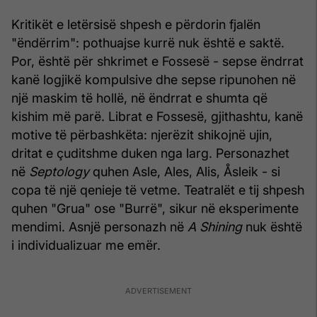
Kritikët e letërsisë shpesh e përdorin fjalën
"ëndërrim": pothuajse kurrë nuk është e saktë.
Por, është për shkrimet e Fossesë - sepse ëndrrat
kanë logjikë kompulsive dhe sepse ripunohen në
një maskim të hollë, në ëndrrat e shumta që
kishim më parë. Librat e Fossesë, gjithashtu, kanë
motive të përbashkëta: njerëzit shikojnë ujin,
dritat e çuditshme duken nga larg. Personazhet
në
Septology
quhen Asle, Ales, Alis, Åsleik - si
copa të një qenieje të vetme. Teatralët e tij shpesh
quhen "Grua" ose "Burrë", sikur në eksperimente
mendimi. Asnjë personazh në
A Shining
nuk është
i individualizuar me emër.