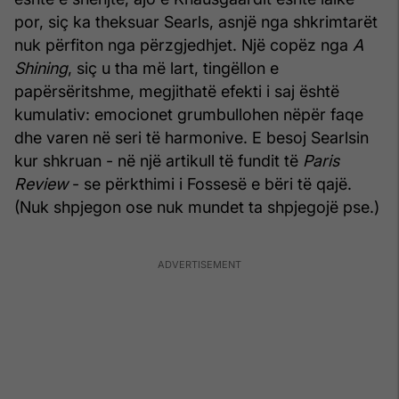
por, siç ka theksuar Searls, asnjë nga shkrimtarët
nuk përfiton nga përzgjedhjet. Një copëz nga
A
Shining
, siç u tha më lart, tingëllon e
papërsëritshme, megjithatë efekti i saj është
kumulativ: emocionet grumbullohen nëpër faqe
dhe varen në seri të harmonive. E besoj Searlsin
kur shkruan - në një artikull të fundit të
Paris
Review
- se përkthimi i Fossesë e bëri të qajë.
(Nuk shpjegon ose nuk mundet ta shpjegojë pse.)