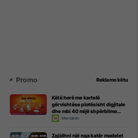
Promo
Reklamo këtu
Këtë herë me kartelë
gërvishtëse plotësisht digjitale
dhe mbi 40 mijë shpërblime
instant!
Meridian
Zgjidhni një nga katër modelet