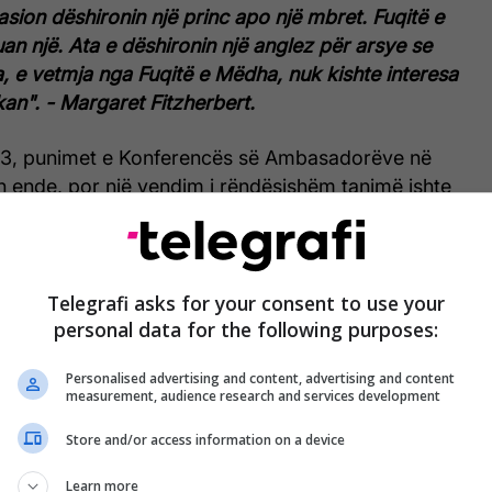
sion dëshironin një princ apo një mbret. Fuqitë e
n një. Ata e dëshironin një anglez për arsye se
, e vetmja nga Fuqitë e Mëdha, nuk kishte interesa
an". - Margaret Fitzherbert.
1913, punimet e Konferencës së Ambasadorëve në
 ende, por një vendim i rëndësishëm tanimë ishte
e Shqipërisë. Ky vendim ndikoi që të lindnin
hje me emërimin e monarkut për Shqipërinë.
emra të monarkëve evropianë u përmendën si
alë. Në atë kohë, një delegacion i Qeverisë së
Telegrafi asks for your consent to use your
personal data for the following purposes:
qipërisë kishte ardhur në Londër, me qëllim që të
cesin vendimmarrës të Konferencës dhe që të
Personalised advertising and content, advertising and content
 e opinionit dhe qeverisë britanike.
measurement, audience research and services development
 i njohur edhe si Ismail Kemal, kryesues i
Store and/or access information on a device
everisë së Përkohshme, e pyeti politikanin dhe
Learn more