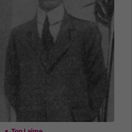
Top Lajme