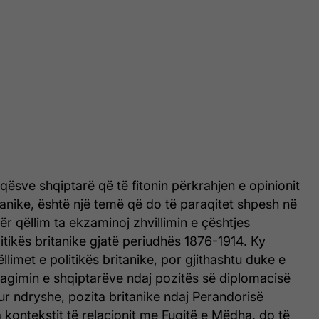
ësve shqiptarë që të fitonin përkrahjen e opinionit
anike, është një temë që do të paraqitet shpesh në
ër qëllim ta ekzaminoj zhvillimin e çështjes
itikës britanike gjatë periudhës 1876-1914. Ky
llimet e politikës britanike, por gjithashtu duke e
eagimin e shqiptarëve ndaj pozitës së diplomacisë
ur ndryshe, pozita britanike ndaj Perandorisë
kontekstit të relacionit me Fuqitë e Mëdha, do të