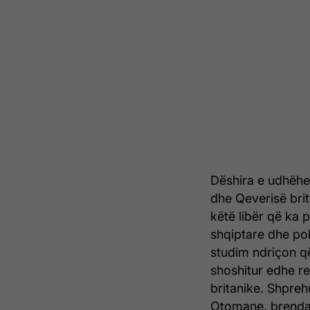
Dëshira e udhëheq
dhe Qeverisë brit
këtë libër që ka p
shqiptare dhe pol
studim ndriçon që
shoshitur edhe r
britanike. Shpreh
Otomane, brenda 