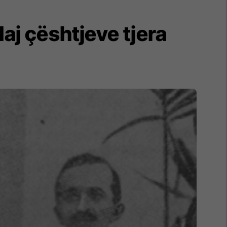
aj çështjeve tjera