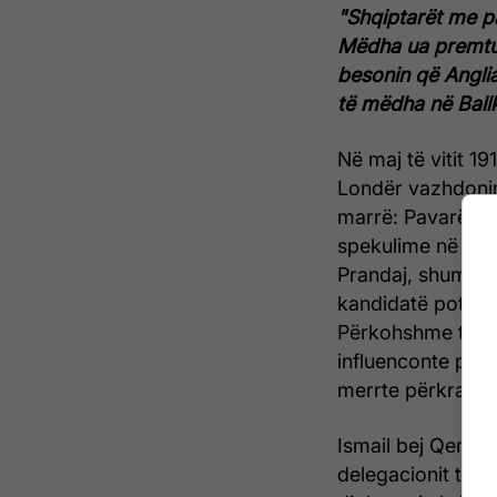
"Shqiptarët me pa
Mëdha ua premtua
besonin që Anglia
të mëdha në Ballk
Në maj të vitit 
Londër vazhdonin
marrë: Pavarësia 
spekulime në lid
Prandaj, shumë 
kandidatë potenci
Përkohshme të Sh
influenconte pro
merrte përkrahjen
Ismail bej Qemali,
delegacionit të Q