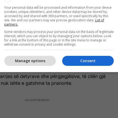
k, Aubrey Herbertin, se si do të përgjigjej nëse i
Your personal data will be processed and information from your device
qipërisë. ‘Natyrisht, kryeministri dhe të tjerët e
(cookies, unique identifiers, and other device data) may be stored by,
jo seriozitet) këtë çështje për një kohë të gjatë,
accessed by and shared with 369 partners, or used specifically by this
site. We and our partners may use precise geolocation data.
List of
 do ta kem përkrahjen e tyre nëse vjen deri te kjo
partners.
ruar Herbert dhe kishte shtuar se ‘shqiptarëve nuk u
Some vendors may process your personal data on the basis of legitimate
kandidatët prezent.’
interest, which you can object to by managing your options below. Look
for a link at the bottom of this page or in the site menu to manage or
withdraw consent in privacy and cookie settings.
 mënyra, ishte njeriu i duhur për fronin shqiptar,
ta pranonte ofertën pa aprovimin e Qeverisë
Manage options
Consent
t ia parashtroi këtë çështje sekretarit të Jashtëm
Greyit. Një anglez në fronin e Shqipërisë, e kishte
rjes së detyrave dhe përgjegjësive, të cilën gjë
 nuk ishte e gatshme ta pranonte.