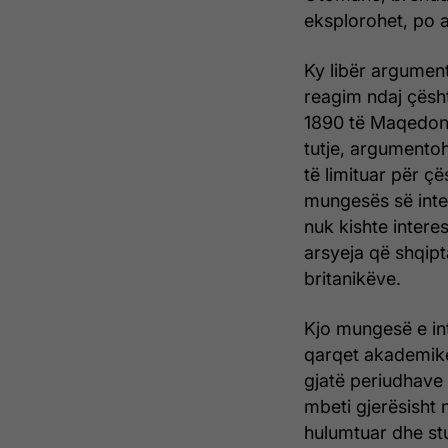
eksplorohet, po a
Ky libër argument
reagim ndaj çësht
1890 të Maqedon
tutje, argumentoh
të limituar për ç
mungesës së inter
nuk kishte intere
arsyeja që shqip
britanikëve.
Kjo mungesë e int
qarqet akademike
gjatë periudhave
mbeti gjerësisht 
hulumtuar dhe st