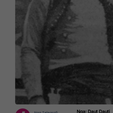
Nga: Daut Dauti
Nga
Telegrafi