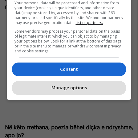
Your personal data will be processed and information from
ndonjë mollë për nipin tim.
your device (cookies, unique identifiers, and other device
data) may be stored by, accessed by and shared with 369
partners, or used specifically by this site. We and our partners
may use precise geolocation data.
List of partners.
Some vendors may process your personal data on the basis
of legitimate interest, which you can object to by managing
your options below. Look for a link at the bottom of this page
or in the site menu to manage or withdraw consent in privacy
and cookie settings.
Consent
Manage options
Në këto rrethana, poezia bëhet diçka e ndryshme,
apo jo?