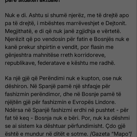
Nuk e di. Ashtu si shumë njerëz, me të drejtë apo
pa të drejtë, i mbështes marrëveshjet e Dejtonit.
Megjithatë, e di që nuk janë zgjidhja e vërtetë.
Njerëzit që po vendosin për fatin e Bosnjës nuk e
kanë prekur shpirtin e vendit, por flasin me
gënjeshtra mahnitëse rreth korridoreve,
republikave, federatave e kështu me radhë.
Ka një gjë që Perëndimi nuk e kupton, ose nuk
dëshiron. Në Spanjë pamë një shfaqje për
fashizmin perëndimor, dhe në Bosnje pamë të
njëjtën gjë për fashizmin e Evropës Lindore.
Ndërsa në Spanjë fashizmi erdhi në pushtet - për
fat të keq - Bosnja nuk e bëri. Por, nuk ka dëshmi
se ai sistem ka dështuar përfundimisht. Çdo gjë
është e mundur në ditët e sotme. /Gazeta “Mapo”/