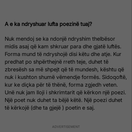
A e ka ndryshuar lufta poezinë tuaj?
Nuk mendoj se ka ndonjë ndryshim thelbësor
midis asaj që kam shkruar para dhe gjatë luftës.
Forma mund të ndryshojë disi këtu dhe atje. Kur
predhat po shpërthejnë rreth teje, duhet të
zbresësh sa më shpejt që të mundesh, kështu që
nuk i kushton shumë vëmendje formës. Sidoqoftë,
kur ke diçka për të thënë, forma zgjedh veten.
Unë nuk jam lloji i shkrimtarit që kërkon një poezi.
Një poet nuk duhet ta bëjë këtë. Një poezi duhet
të kërkojë (dhe ta gjejë ) poetin e saj.