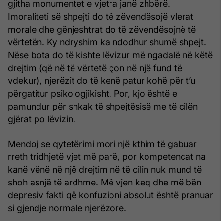
gjitha monumentet e vjetra janë zhbërë.
Imoraliteti së shpejti do të zëvendësojë vlerat
morale dhe gënjeshtrat do të zëvendësojnë të
vërtetën. Ky ndryshim ka ndodhur shumë shpejt.
Nëse bota do të kishte lëvizur më ngadalë në këtë
drejtim (që në të vërtetë çon në një fund të
vdekur), njerëzit do të kenë patur kohë për t’u
përgatitur psikologjikisht. Por, kjo është e
pamundur për shkak të shpejtësisë me të cilën
gjërat po lëvizin.
Mendoj se qytetërimi mori një kthim të gabuar
rreth tridhjetë vjet më parë, por kompetencat na
kanë vënë në një drejtim në të cilin nuk mund të
shoh asnjë të ardhme. Më vjen keq dhe më bën
depresiv fakti që konfuzioni absolut është pranuar
si gjendje normale njerëzore.