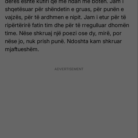
derës është kufiri që më ndan me botën. Jam i
shqetësuar për shëndetin e gruas, për punën e
vajzës, për të ardhmen e nipit. Jam i etur për të
ripërtërirë fatin tim dhe për të rregulluar dhomën
time. Nëse shkruaj një poezi ose dy, mirë, por
nëse jo, nuk prish punë. Ndoshta kam shkruar
mjaftueshëm.