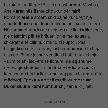
heroin e fundit me të cilin u dashurova. Mosha e
Ana Kareninës është zhdukur për mirë.
Romancierët e sotëm shkruajnë kundrejt një
sfondi dhune dhe duan të tronditin lexuesit e tyre.
Në romanet moderne ekziston një lloj indiference,
një dështim për të krijuar lidhje me lexuesit,
shkaqet e të cilit nuk mund t’i kuptoj. Pas
tragjedisë së Sarajevës, kisha mundësinë të bëja
disa udhëtime jashtë vendit. U habita tek shihja
vepra të shkëlqyera të lidhura me aq shumë
njerëz që shfaqeshin në dritaret e librarive. Ka
kaq shumë bestsellerë dhe kaq pak shkrimtarë të
mëdhenj. Epoka e artit të madh ka mbaruar.
Duket sikur e kemi humbur shijimin e krijimit.