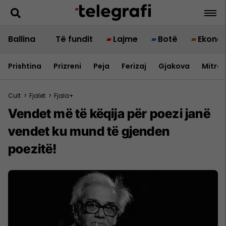
Ballina
Të fundit
Lajme
Botë
Ekono
Prishtina
Prizreni
Peja
Ferizaj
Gjakova
Mitrov
Cult
>
Fjalet
>
Fjala+
Vendet më të këqija për poezi janë
vendet ku mund të gjenden
poezitë!