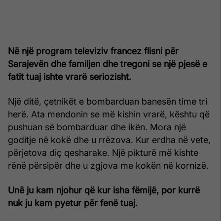
Në një program televiziv francez flisni për
Sarajevën dhe familjen dhe tregoni se një pjesë e
fatit tuaj ishte vrarë seriozisht.
Një ditë, çetnikët e bombarduan banesën time tri
herë. Ata mendonin se më kishin vrarë, kështu që
pushuan së bombarduar dhe ikën. Mora një
goditje në kokë dhe u rrëzova. Kur erdha në vete,
përjetova diç qesharake. Një pikturë më kishte
rënë përsipër dhe u zgjova me kokën në kornizë.
Unë ju kam njohur që kur isha fëmijë, por kurrë
nuk ju kam pyetur për fenë tuaj.