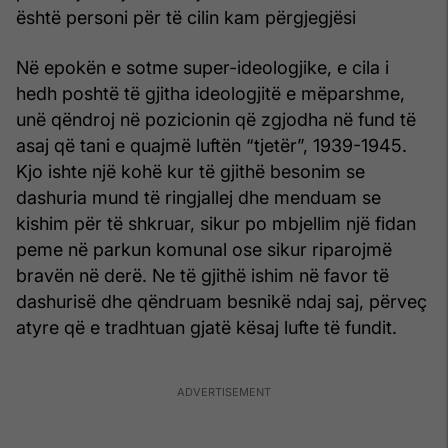
është personi për të cilin kam përgjegjësi
Në epokën e sotme super-ideologjike, e cila i
hedh poshtë të gjitha ideologjitë e mëparshme,
unë qëndroj në pozicionin që zgjodha në fund të
asaj që tani e quajmë luftën “tjetër”, 1939-1945.
Kjo ishte një kohë kur të gjithë besonim se
dashuria mund të ringjallej dhe menduam se
kishim për të shkruar, sikur po mbjellim një fidan
peme në parkun komunal ose sikur riparojmë
bravën në derë. Ne të gjithë ishim në favor të
dashurisë dhe qëndruam besnikë ndaj saj, përveç
atyre që e tradhtuan gjatë kësaj lufte të fundit.