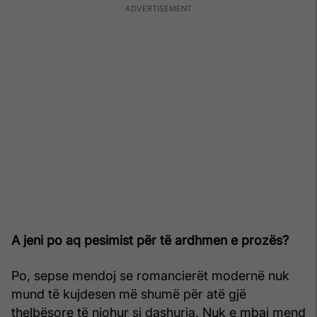
A jeni po aq pesimist për të ardhmen e prozës?
Po, sepse mendoj se romancierët modernë nuk
mund të kujdesen më shumë për atë gjë
thelbësore të njohur si dashuria. Nuk e mbaj mend