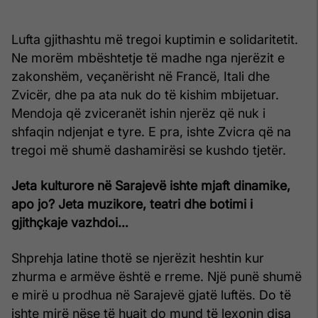
Lufta gjithashtu më tregoi kuptimin e solidaritetit.
Ne morëm mbështetje të madhe nga njerëzit e
zakonshëm, veçanërisht në Francë, Itali dhe
Zvicër, dhe pa ata nuk do të kishim mbijetuar.
Mendoja që zviceranët ishin njerëz që nuk i
shfaqin ndjenjat e tyre. E pra, ishte Zvicra që na
tregoi më shumë dashamirësi se kushdo tjetër.
Jeta kulturore në Sarajevë ishte mjaft dinamike,
apo jo? Jeta muzikore, teatri dhe botimi i
gjithçkaje vazhdoi…
Shprehja latine thotë se njerëzit heshtin kur
zhurma e armëve është e rreme. Një punë shumë
e mirë u prodhua në Sarajevë gjatë luftës. Do të
ishte mirë nëse të huajt do mund të lexonin disa