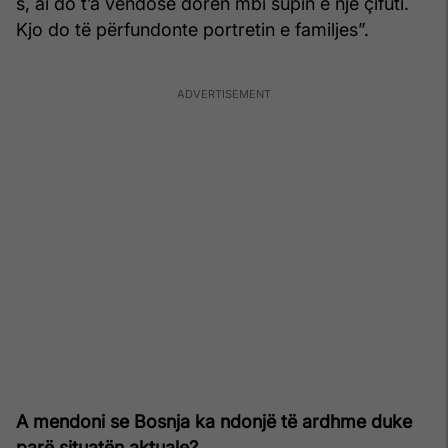
s, ai do t’a vendosë dorën mbi supin e një çifuti.
Kjo do të përfundonte portretin e familjes”.
A mendoni se Bosnja ka ndonjë të ardhme duke
parë situatën aktuale?