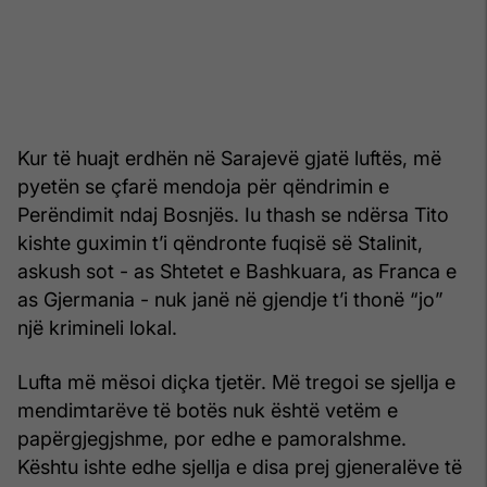
Kur të huajt erdhën në Sarajevë gjatë luftës, më
pyetën se çfarë mendoja për qëndrimin e
Perëndimit ndaj Bosnjës. Iu thash se ndërsa Tito
kishte guximin t’i qëndronte fuqisë së Stalinit,
askush sot - as Shtetet e Bashkuara, as Franca e
as Gjermania - nuk janë në gjendje t’i thonë “jo”
një krimineli lokal.
Lufta më mësoi diçka tjetër. Më tregoi se sjellja e
mendimtarëve të botës nuk është vetëm e
papërgjegjshme, por edhe e pamoralshme.
Kështu ishte edhe sjellja e disa prej gjeneralëve të