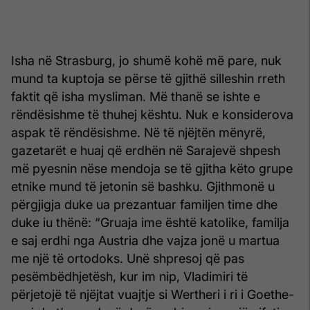
Isha në Strasburg, jo shumë kohë më pare, nuk
mund ta kuptoja se përse të gjithë silleshin rreth
faktit që isha mysliman. Më thanë se ishte e
rëndësishme të thuhej kështu. Nuk e konsiderova
aspak të rëndësishme. Në të njëjtën mënyrë,
gazetarët e huaj që erdhën në Sarajevë shpesh
më pyesnin nëse mendoja se të gjitha këto grupe
etnike mund të jetonin së bashku. Gjithmonë u
përgjigja duke ua prezantuar familjen time dhe
duke iu thënë: “Gruaja ime është katolike, familja
e saj erdhi nga Austria dhe vajza jonë u martua
me një të ortodoks. Unë shpresoj që pas
pesëmbëdhjetësh, kur im nip, Vladimiri të
përjetojë të njëjtat vuajtje si Wertheri i ri i Goethe-