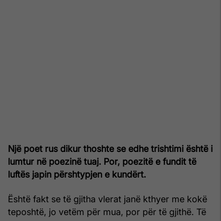
Një poet rus dikur thoshte se edhe trishtimi është i
lumtur në poezinë tuaj. Por, poezitë e fundit të
luftës japin përshtypjen e kundërt.
Është fakt se të gjitha vlerat janë kthyer me kokë
teposhtë, jo vetëm për mua, por për të gjithë. Të