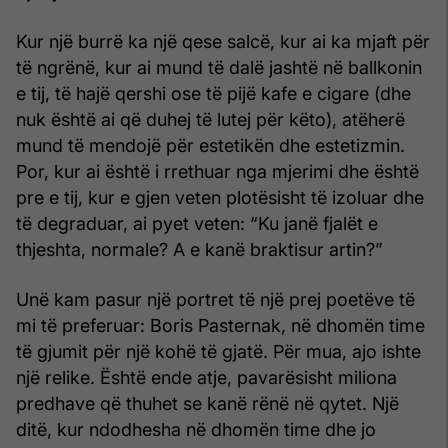
Kur një burrë ka një qese salcë, kur ai ka mjaft për
të ngrënë, kur ai mund të dalë jashtë në ballkonin
e tij, të hajë qershi ose të pijë kafe e cigare (dhe
nuk është ai që duhej të lutej për këto), atëherë
mund të mendojë për estetikën dhe estetizmin.
Por, kur ai është i rrethuar nga mjerimi dhe është
pre e tij, kur e gjen veten plotësisht të izoluar dhe
të degraduar, ai pyet veten: “Ku janë fjalët e
thjeshta, normale? A e kanë braktisur artin?”
Unë kam pasur një portret të një prej poetëve të
mi të preferuar: Boris Pasternak, në dhomën time
të gjumit për një kohë të gjatë. Për mua, ajo ishte
një relike. Është ende atje, pavarësisht miliona
predhave që thuhet se kanë rënë në qytet. Një
ditë, kur ndodhesha në dhomën time dhe jo