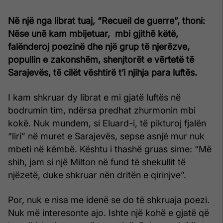
Në një nga librat tuaj, “Recueil de guerre”, thoni:
Nëse unë kam mbijetuar, mbi gjithë këtë,
falënderoj poezinë dhe një grup të njerëzve,
popullin e zakonshëm, shenjtorët e vërtetë të
Sarajevës, të cilët vështirë t’i njihja para luftës.
I kam shkruar dy librat e mi gjatë luftës në
bodrumin tim, ndërsa predhat zhurmonin mbi
kokë. Nuk mundem, si Eluard-i, të pikturoj fjalën
“liri” në muret e Sarajevës, sepse asnjë mur nuk
mbeti në këmbë. Kështu i thashë gruas sime: “Më
shih, jam si një Milton në fund të shekullit të
njëzetë, duke shkruar nën dritën e qirinjve”.
Por, nuk e nisa me idenë se do të shkruaja poezi.
Nuk më interesonte ajo. Ishte një kohë e gjatë që