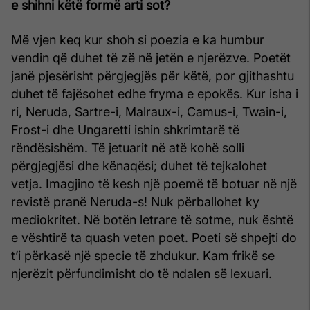
e shihni këtë formë arti sot?
Më vjen keq kur shoh si poezia e ka humbur
vendin që duhet të zë në jetën e njerëzve. Poetët
janë pjesërisht përgjegjës për këtë, por gjithashtu
duhet të fajësohet edhe fryma e epokës. Kur isha i
ri, Neruda, Sartre-i, Malraux-i, Camus-i, Twain-i,
Frost-i dhe Ungaretti ishin shkrimtarë të
rëndësishëm. Të jetuarit në atë kohë solli
përgjegjësi dhe kënaqësi; duhet të tejkalohet
vetja. Imagjino të kesh një poemë të botuar në një
revistë pranë Neruda-s! Nuk përballohet ky
mediokritet. Në botën letrare të sotme, nuk është
e vështirë ta quash veten poet. Poeti së shpejti do
t’i përkasë një specie të zhdukur. Kam frikë se
njerëzit përfundimisht do të ndalen së lexuari.