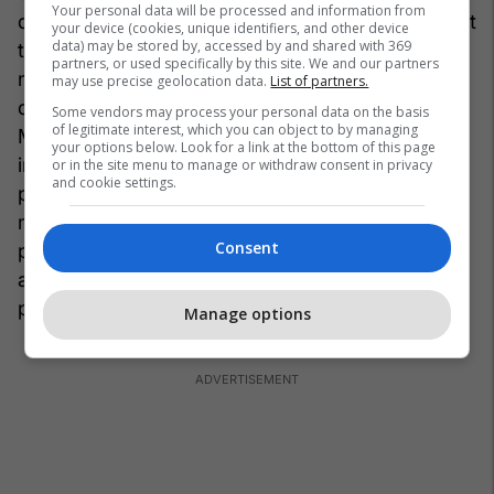
Your personal data will be processed and information from
duhet të ndikohet më shumë nga goditjet e çmimit
your device (cookies, unique identifiers, and other device
data) may be stored by, accessed by and shared with 369
të naftës? - e deri te pastrimi i platformave të
partners, or used specifically by this site. We and our partners
mediave sociale të mbushura me akterë të këqij
may use precise geolocation data.
List of partners.
dhe me dezinformata sistematike politike.
Some vendors may process your personal data on the basis
of legitimate interest, which you can object to by managing
Mentaliteti i paraluftës nuk e lejon vdekjen e
your options below. Look for a link at the bottom of this page
industrisë britanike të çelikut - duke pasur
or in the site menu to manage or withdraw consent in privacy
and cookie settings.
parasysh rolin kritik të çelikut në prodhimin për
mbrojtje - ose të lëshohet në llojin e grindjeve të
Consent
pakuptimta politike dhe ndjenjat e pamenduara
antievropiane ndaj të cilave kjo qeveri është e
prirë.
Manage options