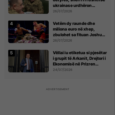
ukrainase urdhëron
kontroll të madh
26/07/2026
Vetëm dy raunde dhe
miliona euro në xhep,
zbulohet sa fituan Joshua
e Prenga
26/07/2026
Vëllai iu etiketua si pjesëtar
i grupit të Arkanit, Drejtori i
Ekonomisë në Prizren
mohon pretendimet
24/07/2026