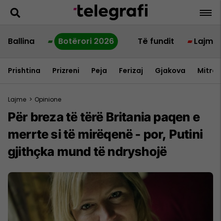
Ballina
Botërori 2026
Të fundit
Lajme
Prishtina
Prizreni
Peja
Ferizaj
Gjakova
Mitrov
Lajme
>
Opinione
Për breza të tërë Britania paqen e
merrte si të mirëqenë - por, Putini
gjithçka mund të ndryshojë