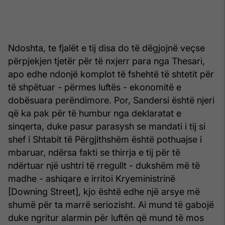
Ndoshta, te fjalët e tij disa do të dëgjojnë veçse
përpjekjen tjetër për të nxjerr para nga Thesari,
apo edhe ndonjë komplot të fshehtë të shtetit për
të shpëtuar - përmes luftës - ekonomitë e
dobësuara perëndimore. Por, Sandersi është njeri
që ka pak për të humbur nga deklaratat e
sinqerta, duke pasur parasysh se mandati i tij si
shef i Shtabit të Përgjithshëm është pothuajse i
mbaruar, ndërsa fakti se thirrja e tij për të
ndërtuar një ushtri të rregullt - dukshëm më të
madhe - ashiqare e irritoi Kryeministrinë
[Downing Street], kjo është edhe një arsye më
shumë për ta marrë seriozisht. Ai mund të gabojë
duke ngritur alarmin për luftën që mund të mos