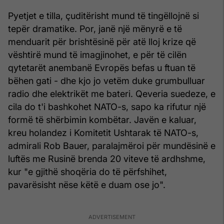
Pyetjet e tilla, çuditërisht mund të tingëllojnë si
tepër dramatike. Por, janë një mënyrë e të
menduarit për brishtësinë për atë lloj krize që
vështirë mund të imagjinohet, e për të cilën
qytetarët anembanë Evropës befas u ftuan të
bëhen gati - dhe kjo jo vetëm duke grumbulluar
radio dhe elektrikët me bateri. Qeveria suedeze, e
cila do t'i bashkohet NATO-s, sapo ka rifutur një
formë të shërbimin kombëtar. Javën e kaluar,
kreu holandez i Komitetit Ushtarak të NATO-s,
admirali Rob Bauer, paralajmëroi për mundësinë e
luftës me Rusinë brenda 20 viteve të ardhshme,
kur "e gjithë shoqëria do të përfshihet,
pavarësisht nëse këtë e duam ose jo".