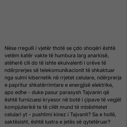
Nëse rregulli i vjetër thotë se çdo shoqëri është
vetëm katër vakte të humbura larg anarkisë,
atëherë cili do të ishte ekuivalenti i orëve të
ndërprerjes së telekomunikacionit të shkaktuar
nga sulmi kibernetik në rrjetet celulare, ndërprerja
e papritur shkatërrimtare e energjisë elektrike,
apo edhe - duke pasur parasysh Tajvanin që
është furnizuesi kryesor në botë i çipave të vegjël
kompjuterikë te të cilët mund të mbështetet
celulari yt - pushtimi kinez i Tajvanit? Sa e hollë,
saktësisht, është lustra e jetës së qytetëruar?