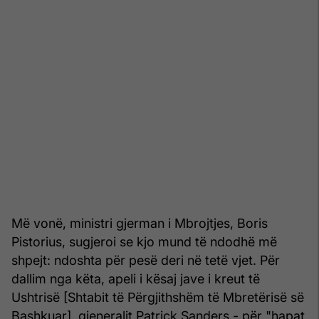
Më vonë, ministri gjerman i Mbrojtjes, Boris
Pistorius, sugjeroi se kjo mund të ndodhë më
shpejt: ndoshta për pesë deri në tetë vjet. Për
dallim nga këta, apeli i kësaj jave i kreut të
Ushtrisë [Shtabit të Përgjithshëm të Mbretërisë së
Bashkuar], gjeneralit Patrick Sanders - për "hapat