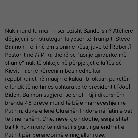
Nuk mund ta merrni seriozisht Sandersin? Atëherë
dëgjojeni ish-strategun kryesor të Trumpit, Steve
Bannon, i cili në emisionin e kësaj jave të [Robert]
Pestonit në
ITV
, ka thënë se “asnjë qindarkë më
shumë” nuk të shkojë në përpjekjet e luftës së
Kievit - asnjë kërcënim bosh edhe kur
republikanët në muajin e kaluar bllokuan paketën
e fundit të ndihmës ushtarake të presidentit [Joe]
Biden. Bannon sugjeroi se shefi i tij i dikurshëm
brenda 48 orëve mund të bëjë marrëveshje me
Putinin, duke e lënë Ukrainën lindore në fatin e vet
të tmerrshëm. Dhe, nëse kjo ndodhë, asnjë shtet
baltik nuk mund të ndihet i sigurt nga ëndrrat e
Putinit për perandorinë e ringjallur ruse.