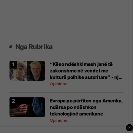
Nga Rubrika
“Këso ndëshkimesh janë të
zakonshme në vendet me
kulturë politike autoritare” - një
apel nga historianët Schmitt
Opinione
dhe Clewing kundër
sanksionimit të një arkeologu
Evropa po përfiton nga Amerika,
kosovar
ndërsa po ndëshkon
teknologjinë amerikane
Opinione
×