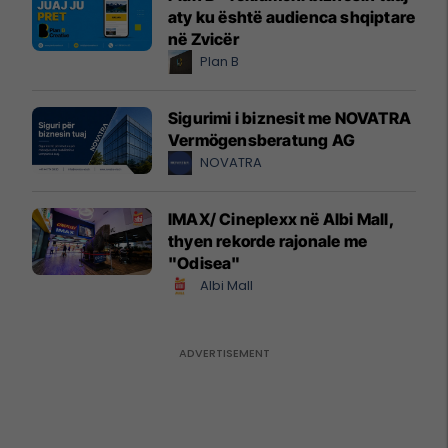
aty ku është audienca shqiptare
në Zvicër
Plan B
Sigurimi i biznesit me NOVATRA
Vermögensberatung AG
NOVATRA
IMAX/ Cineplexx në Albi Mall,
thyen rekorde rajonale me
"Odisea"
Albi Mall