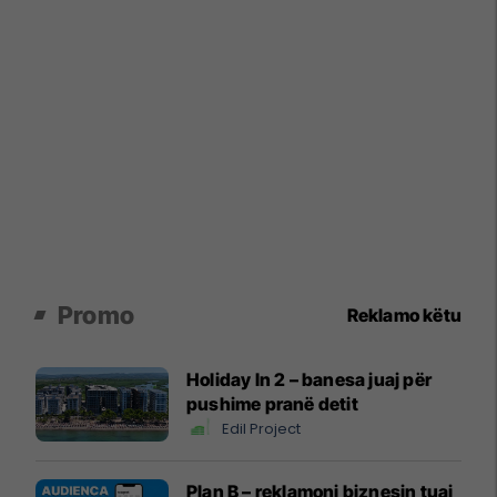
Promo
Reklamo këtu
Holiday In 2 – banesa juaj për
pushime pranë detit
Edil Project
Plan B – reklamoni biznesin tuaj