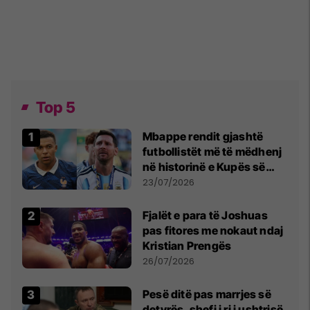
Top 5
Mbappe rendit gjashtë
futbollistët më të mëdhenj
në historinë e Kupës së
Botës, Messi mbetet i dyti
23/07/2026
Fjalët e para të Joshuas
pas fitores me nokaut ndaj
Kristian Prengës
26/07/2026
Pesë ditë pas marrjes së
detyrës, shefi i ri i ushtrisë