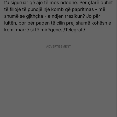
t’u siguruar që ajo të mos ndodhë. Për çfarë duhet
të fillojë të punojë një komb që papritmas - më
shumë se gjithçka - e ndjen rrezikun? Jo për
luftën, por për paqen të cilin prej shumë kohësh e
kemi marrë si të mirëqenë. /Telegrafi/