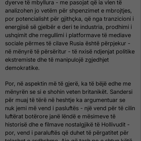
dyerve të mbyllura - me pasojat që ia vlen të
analizohen jo vetëm për shpenzimet e mbrojtjes,
por potencialisht për gjithçka, që nga tranzicioni i
energjisë së gjelbër e deri te industria, prodhimi i
ushqimit dhe rregullimi i platformave të mediave
sociale përmes të cilave Rusia është përpjekur -
në mënyrë të përsëritur - të nxisë ndjenjat politike
ekstremiste dhe të manipulojë zgjedhjet
demokratike.
Por, në aspektin më të gjerë, ka të bëjë edhe me
mënyrën se si e shohin veten britanikët. Sandersi
për muaj të tërë në heshtje ka argumentuar se
nuk jemi më vend i pasluftës - një vend për të cilin
luftërat botërore janë lëndë e mësimeve të
historisë dhe e filmave nostalgjikë të Hollivudit -
por, vend i paraluftës që duhet të përgatitet për
telashet e ardhshme. Ajo që tash po e shtyn këtë