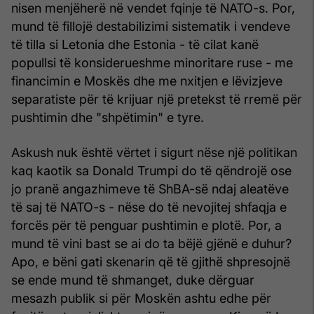
nisen menjëherë në vendet fqinje të NATO-s. Por,
mund të fillojë destabilizimi sistematik i vendeve
të tilla si Letonia dhe Estonia - të cilat kanë
popullsi të konsiderueshme minoritare ruse - me
financimin e Moskës dhe me nxitjen e lëvizjeve
separatiste për të krijuar një pretekst të rremë për
pushtimin dhe "shpëtimin" e tyre.
Askush nuk është vërtet i sigurt nëse një politikan
kaq kaotik sa Donald Trumpi do të qëndrojë ose
jo pranë angazhimeve të ShBA-së ndaj aleatëve
të saj të NATO-s - nëse do të nevojitej shfaqja e
forcës për të penguar pushtimin e plotë. Por, a
mund të vini bast se ai do ta bëjë gjënë e duhur?
Apo, e bëni gati skenarin që të gjithë shpresojnë
se ende mund të shmanget, duke dërguar
mesazh publik si për Moskën ashtu edhe për