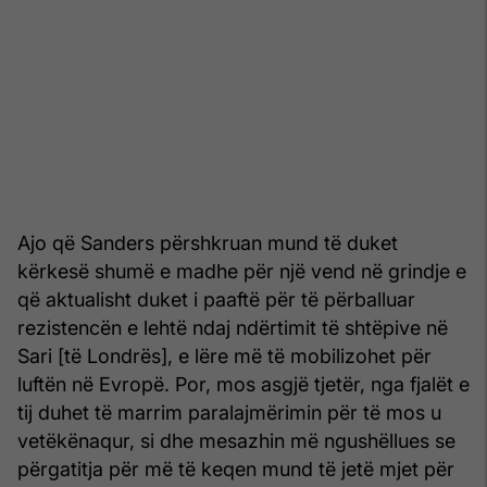
Ajo që Sanders përshkruan mund të duket
kërkesë shumë e madhe për një vend në grindje e
që aktualisht duket i paaftë për të përballuar
rezistencën e lehtë ndaj ndërtimit të shtëpive në
Sari [të Londrës], e lëre më të mobilizohet për
luftën në Evropë. Por, mos asgjë tjetër, nga fjalët e
tij duhet të marrim paralajmërimin për të mos u
vetëkënaqur, si dhe mesazhin më ngushëllues se
përgatitja për më të keqen mund të jetë mjet për