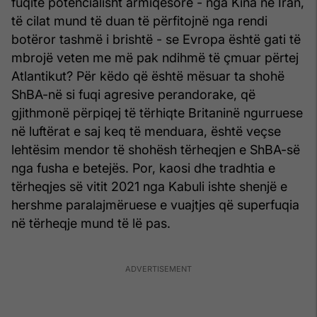
fuqitë potencialisht armiqësore - nga Kina në Iran,
të cilat mund të duan të përfitojnë nga rendi
botëror tashmë i brishtë - se Evropa është gati të
mbrojë veten me më pak ndihmë të çmuar përtej
Atlantikut? Për këdo që është mësuar ta shohë
ShBA-në si fuqi agresive perandorake, që
gjithmonë përpiqej të tërhiqte Britaninë ngurruese
në luftërat e saj keq të menduara, është veçse
lehtësim mendor të shohësh tërheqjen e ShBA-së
nga fusha e betejës. Por, kaosi dhe tradhtia e
tërheqjes së vitit 2021 nga Kabuli ishte shenjë e
hershme paralajmëruese e vuajtjes që superfuqia
në tërheqje mund të lë pas.