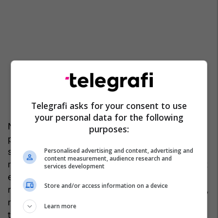
Telegrafi asks for your consent to use
your personal data for the following
Në këtë kontekst, adoptimi i mendësisë të
purposes:
paraluftës, pothuajse dhe me siguri do të thotë të
Personalised advertising and content, advertising and
shpenzosh më shumë për mbrojtjen sesa do të
content measurement, audience research and
mundte një qeveri laburiste që trashëgon financat
services development
e gjymtuara publike. Por, gjithashtu mbështet
Store and/or access information on a device
rastin për gjërat që Britania patjetër duhet të bëjë,
nga vendosja e sistemeve të raketave nën
Learn more
tranzicionin e energjisë e rinovueshme - pse