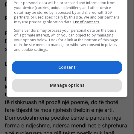
Your personal data will be processed and information from
prodhimin letrar të shqipes.
your device (cookies, unique identifiers, and other device
data) may be stored by, accessed by and shared with 369
partners, or used specifically by this site. We and our partners
Përcaktim:
may use precise geolocation data.
List of partners.
Some vendors may process your personal data on the basis
Përkthimi në prozë - gjithashtu ka disa dobësi.
of legitimate interest, which you can object to by managing
your options below. Look for a link at the bottom of this page
Dobësia më e theksuar është humbja e bukurisë
or in the site menu to manage or withdraw consent in privacy
së origjinalit.
and cookie settings.
Diskutim:
Consent
Paul Valery shprehet se sa më shumë është një
Manage options
krijim në përputhje me Poezinë, aq më pak mund
të mendohet në prozë pa humbje. Të rimarrësh,
të rishkruash në prozë një poemë, do të thotë
fare thjesht të mos njohësh thelbin e një arti.
Domosdoshmëria poetike është e pandarë nga
forma e ndjeshme, ndërsa mendimet e shprehura
a të sugjeruara nga një tekst poetik nuk janë