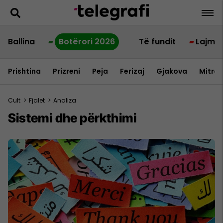
Ballina
Botërori 2026
Të fundit
Lajme
Prishtina
Prizreni
Peja
Ferizaj
Gjakova
Mitrov
Cult
>
Fjalet
>
Analiza
Sistemi dhe përkthimi