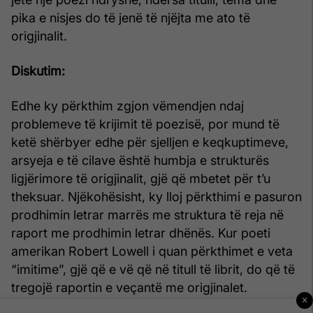
pika e nisjes do të jenë të njëjta me ato të
origjinalit.
Diskutim:
Edhe ky përkthim zgjon vëmendjen ndaj
problemeve të krijimit të poezisë, por mund të
ketë shërbyer edhe për sjelljen e keqkuptimeve,
arsyeja e të cilave është humbja e strukturës
ligjërimore të origjinalit, gjë që mbetet për t’u
theksuar. Njëkohësisht, ky lloj përkthimi e pasuron
prodhimin letrar marrës me struktura të reja në
raport me prodhimin letrar dhënës. Kur poeti
amerikan Robert Lowell i quan përkthimet e veta
“imitime”, gjë që e vë që në titull të librit, do që të
tregojë raportin e veçantë me origjinalet.
×