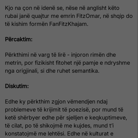
Kjo na çon në idenë se, nëse në anglisht këto
rubai janë quajtur me emrin FitzOmar, në shqip do
të kishim formën FanFitzKhajam.
Përcaktim:
Përkthimi në varg të lirë - injoron rimën dhe
metrin, por fizikisht fitohet një pamje e ndryshme
nga origjinali, si dhe ruhet semantika.
Diskutim:
Edhe ky përkthim zgjon vëmendjen ndaj
problemeve të krijimit të poezisë, por mund të
ketë shërbyer edhe për sjelljen e keqkuptimeve,
të cilat, po të shikojmë me kujdes, mund t’i
konstatojmë me lehtësi. Edhe në kulturat e