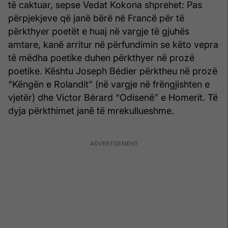
të caktuar, sepse Vedat Kokona shprehet: Pas
përpjekjeve që janë bërë në Francë për të
përkthyer poetët e huaj në vargje të gjuhës
amtare, kanë arritur në përfundimin se këto vepra
të mëdha poetike duhen përkthyer në prozë
poetike. Kështu Joseph Bédier përktheu në prozë
“Këngën e Rolandit” (në vargje në frëngjishten e
vjetër) dhe Victor Bérard “Odisenë” e Homerit. Të
dyja përkthimet janë të mrekullueshme.