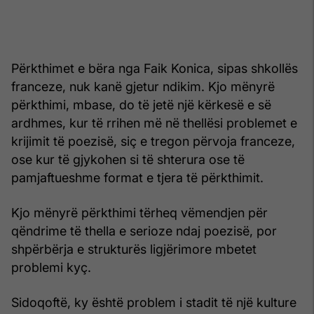
Përkthimet e bëra nga Faik Konica, sipas shkollës
franceze, nuk kanë gjetur ndikim. Kjo mënyrë
përkthimi, mbase, do të jetë një kërkesë e së
ardhmes, kur të rrihen më në thellësi problemet e
krijimit të poezisë, siç e tregon përvoja franceze,
ose kur të gjykohen si të shterura ose të
pamjaftueshme format e tjera të përkthimit.
Kjo mënyrë përkthimi tërheq vëmendjen për
qëndrime të thella e serioze ndaj poezisë, por
shpërbërja e strukturës ligjërimore mbetet
problemi kyç.
Sidoqoftë, ky është problem i stadit të një kulture