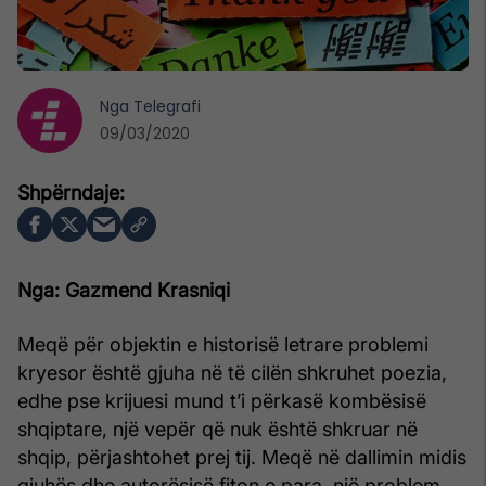
Nga
Telegrafi
09/03/2020
Nga: Gazmend Krasniqi
Meqë për objektin e historisë letrare problemi
kryesor është gjuha në të cilën shkruhet poezia,
edhe pse krijuesi mund t’i përkasë kombësisë
shqiptare, një vepër që nuk është shkruar në
shqip, përjashtohet prej tij. Meqë në dallimin midis
gjuhës dhe autorësisë fiton e para, një problem