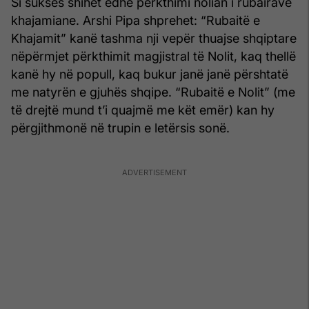
Si sukses shihet edhe përkthimi nolian i rubairave
khajamiane. Arshi Pipa shprehet: “Rubaitë e
Khajamit” kanë tashma nji vepër thuajse shqiptare
nëpërmjet përkthimit magjistral të Nolit, kaq thellë
kanë hy në popull, kaq bukur janë janë përshtatë
me natyrën e gjuhës shqipe. “Rubaitë e Nolit” (me
të drejtë mund t’i quajmë me kët emër) kan hy
përgjithmonë në trupin e letërsis sonë.