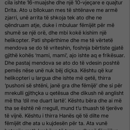
cila ishte 16-muajshe dhe një 10-vjeçare e quajtur
Drita. Ato u bllokuan mes të shtënave me armë
zjarri, unë arrita të shkoja tek ato dhe ne
qëndruam atje, duke i mbuluar fëmijët për më
shumë se një orë, dhe mbi kokë kishim një
helikopter. Pati shpërthime dhe me të vërtetë
mendova se do të vriteshin, foshnja bërtiste gjatë
gjithë kohës ‘mami, mami’, ajo ishte aq e frikësuar.
Dhe pastaj mendova se ato do të vdesin poshtë
pemës nëse unë nuk bëj diçka. Kështu që kur
helikopteri u largua dhe ishte më qetë, thirra
‘pushoni së shtëni, janë gra dhe fëmijë’ dhe si për
mrekulli gjithçka u qetësua dhe dikush në anglisht
më tha ‘dil me duart lartë’. Kështu bëra dhe ai më
tha se është në rregull, mund t’u thuash të tjerëve
të vijnë. Kështu i thirra Hanës që të dilte me
fëmijët dhe ata u kujdesën për ta. Ata vunë