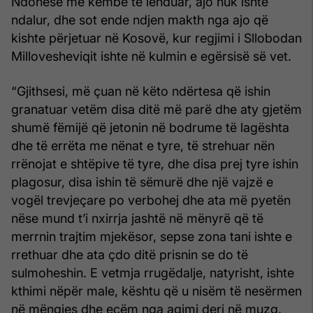
Ndonëse me këmbë të lënduar, ajo nuk ishte
ndalur, dhe sot ende ndjen makth nga ajo që
kishte përjetuar në Kosovë, kur regjimi i Sllobodan
Millovesheviqit ishte në kulmin e egërsisë së vet.
“Gjithsesi, më çuan në këto ndërtesa që ishin
granatuar vetëm disa ditë më parë dhe aty gjetëm
shumë fëmijë që jetonin në bodrume të lagështa
dhe të errëta me nënat e tyre, të strehuar nën
rrënojat e shtëpive të tyre, dhe disa prej tyre ishin
plagosur, disa ishin të sëmurë dhe një vajzë e
vogël trevjeçare po verbohej dhe ata më pyetën
nëse mund t’i nxirrja jashtë në mënyrë që të
merrnin trajtim mjekësor, sepse zona tani ishte e
rrethuar dhe ata çdo ditë prisnin se do të
sulmoheshin. E vetmja rrugëdalje, natyrisht, ishte
kthimi nëpër male, kështu që u nisëm të nesërmen
në mëngjes dhe ecëm nga agimi deri në muzg.