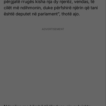
përgjatë rrugës kisha nja dy njerëz, vendas, të
cilët më ndihmonin, duke përfshirë njërin që tani
është deputet në parlament”, thotë ajo.