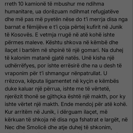
rreth 10 kamionë të mbushur me ndihma
humanitare, ua dorëzuam ndihmat refugjatëve
dhe më pas më pyetën nëse do t’i merrja disa nga
barnat e fëmijëve e t’i çoja përtej kufirit në Junik
të Kosovës. E vetmja rrugë në atë kohë ishte
përmes maleve. Kështu shkova në këmbë dhe
ilaçet i bartëm në shpinë të një gomari. Na duhej
të kalonim matanë gjatë natës. Unë kisha një
udhërrëfyes, por ishte errësirë dhe na u desh të
vraponim për t’i shmangur nënpatrullat. U
rrëzova, këputa ligamentet në kyçin e këmbës
duke kaluar një përrua, ishte me të vërtetë,
njerëzit thonë se gjithçka është një makth, por ky
ishte vërtet një makth. Ende mendoj për atë kohë.
Kur arritëm në Junik, i dërguam ilaçet, më
kërkuan të shkoja në disa nga fshatrat e largët, në
Nec dhe Smolicë dhe atje duhej të shkonim,