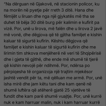
“Na dërguan në Gjakovë, në stacionin policor, ku
na morën në pyetje për rreth 3 ditë. Hana dhe
fëmijët u liruan dhe nga një gjykatës më tha se
duhet të bëja 30 ditë burg për kalimin e kufirit pa
vizë. Por, unë u lirova, më falën dhe u lirova 2 javë
më vonë, dhe dëgjova që të gjitha familjet e kishin
kaluar të sigurtë kufirin. Kështu dëgjova që
familjet e kishin kaluar të sigurtë kufirin dhe me
lirimin tim shkova menjëherë në veri të Shqipërisë
dhe i gjeta të gjithë, dhe ende më shumë të tjerë
që kishin nevojë për ndihmë. Por, ndërsa po
përpiqesha të organizoja një trajtim mjekësor
jashtë vendit për ta, më qëlluan me armë. Por, unë
isha mirë dhe jam këtu tani dhe kam qenë në
shumë luftëra që atëherë gjatë 25 vjetëve të
fundit dhe kam parë shumë vuajtje. Por, unë kurrë
nuk e kam harruar malin, nuk i kam harruar kurrë