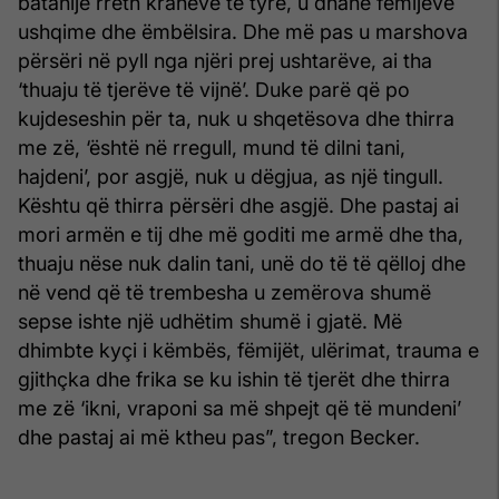
batanije rreth krahëve të tyre, u dhanë fëmijëve
ushqime dhe ëmbëlsira. Dhe më pas u marshova
përsëri në pyll nga njëri prej ushtarëve, ai tha
‘thuaju të tjerëve të vijnë’. Duke parë që po
kujdeseshin për ta, nuk u shqetësova dhe thirra
me zë, ‘është në rregull, mund të dilni tani,
hajdeni’, por asgjë, nuk u dëgjua, as një tingull.
Kështu që thirra përsëri dhe asgjë. Dhe pastaj ai
mori armën e tij dhe më goditi me armë dhe tha,
thuaju nëse nuk dalin tani, unë do të të qëlloj dhe
në vend që të trembesha u zemërova shumë
sepse ishte një udhëtim shumë i gjatë. Më
dhimbte kyçi i këmbës, fëmijët, ulërimat, trauma e
gjithçka dhe frika se ku ishin të tjerët dhe thirra
me zë ‘ikni, vraponi sa më shpejt që të mundeni’
dhe pastaj ai më ktheu pas”, tregon Becker.