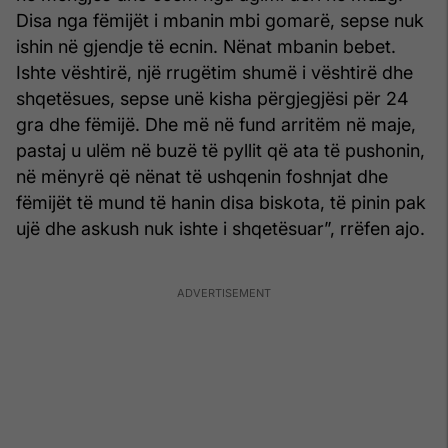
Disa nga fëmijët i mbanin mbi gomarë, sepse nuk
ishin në gjendje të ecnin. Nënat mbanin bebet.
Ishte vështirë, një rrugëtim shumë i vështirë dhe
shqetësues, sepse unë kisha përgjegjësi për 24
gra dhe fëmijë. Dhe më në fund arritëm në maje,
pastaj u ulëm në buzë të pyllit që ata të pushonin,
në mënyrë që nënat të ushqenin foshnjat dhe
fëmijët të mund të hanin disa biskota, të pinin pak
ujë dhe askush nuk ishte i shqetësuar”, rrëfen ajo.