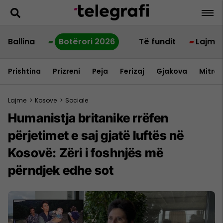
Ballina
Botërori 2026
Të fundit
Lajme
Prishtina
Prizreni
Peja
Ferizaj
Gjakova
Mitrov
Lajme
>
Kosove
>
Sociale
Humanistja britanike rrëfen
përjetimet e saj gjatë luftës në
Kosovë: Zëri i foshnjës më
përndjek edhe sot