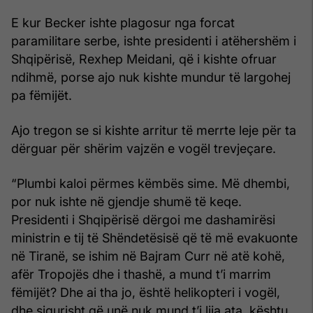
E kur Becker ishte plagosur nga forcat
paramilitare serbe, ishte presidenti i atëhershëm i
Shqipërisë, Rexhep Meidani, që i kishte ofruar
ndihmë, porse ajo nuk kishte mundur të largohej
pa fëmijët.
Ajo tregon se si kishte arritur të merrte leje për ta
dërguar për shërim vajzën e vogël trevjeçare.
“Plumbi kaloi përmes këmbës sime. Më dhembi,
por nuk ishte në gjendje shumë të keqe.
Presidenti i Shqipërisë dërgoi me dashamirësi
ministrin e tij të Shëndetësisë që të më evakuonte
në Tiranë, se ishim në Bajram Curr në atë kohë,
afër Tropojës dhe i thashë, a mund t’i marrim
fëmijët? Dhe ai tha jo, është helikopteri i vogël,
dhe sigurisht që unë nuk mund t’i lija ata, kështu