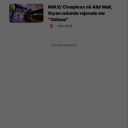
IMAX/ Cineplexx në Albi Mall,
thyen rekorde rajonale me
"Odisea"
Albi Mall