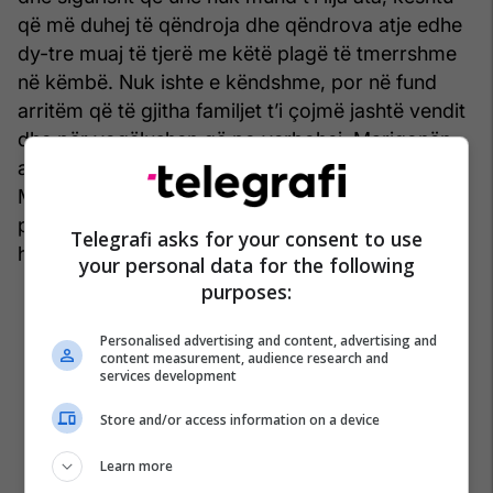
që më duhej të qëndroja dhe qëndrova atje edhe
dy-tre muaj të tjerë me këtë plagë të tmerrshme
në këmbë. Nuk ishte e këndshme, por në fund
arritëm që të gjitha familjet t’i çojmë jashtë vendit
dhe për vogëlushen që po verbohej, Marigonën,
arrita ta marr lejen për ta sjellë në Britani të
Madhe. Ajo erdhi për dy javë dhe u operua, më
pas mundi të shihte prindërit e saj siç duhet për
Telegrafi asks for your consent to use
herë të parë kur u kthye”, tregon ajo.
your personal data for the following
purposes:
Personalised advertising and content, advertising and
content measurement, audience research and
services development
Store and/or access information on a device
Learn more