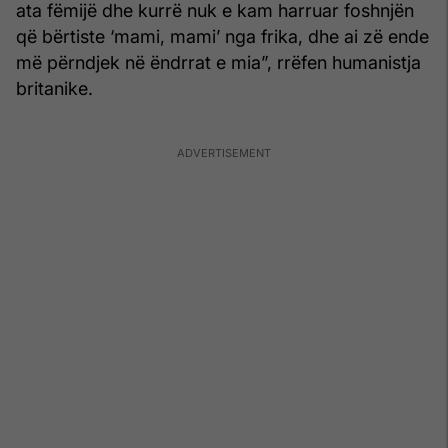
ata fëmijë dhe kurrë nuk e kam harruar foshnjën
që bërtiste ‘mami, mami’ nga frika, dhe ai zë ende
më përndjek në ëndrrat e mia”, rrëfen humanistja
britanike.