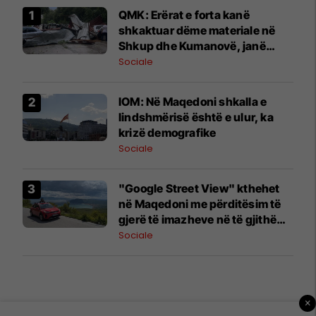
QMK: Erërat e forta kanë
shkaktuar dëme materiale në
Shkup dhe Kumanovë, janë
regjistruar mbi 1000 thirrje
Sociale
IOM: Në Maqedoni shkalla e
lindshmërisë është e ulur, ka
krizë demografike
Sociale
"Google Street View" kthehet
në Maqedoni me përditësim të
gjerë të imazheve në të gjithë
vendin
Sociale
×