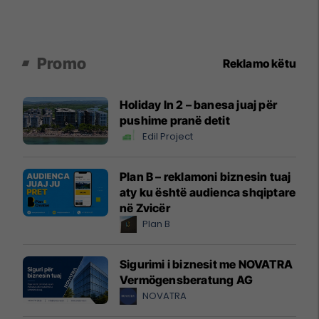
Promo
Reklamo këtu
Holiday In 2 – banesa juaj për
pushime pranë detit
Edil Project
Plan B – reklamoni biznesin tuaj
aty ku është audienca shqiptare
në Zvicër
Plan B
Sigurimi i biznesit me NOVATRA
Vermögensberatung AG
NOVATRA