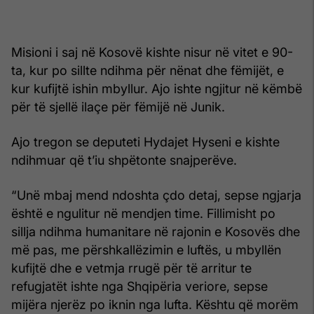
Misioni i saj në Kosovë kishte nisur në vitet e 90-
ta, kur po sillte ndihma për nënat dhe fëmijët, e
kur kufijtë ishin mbyllur. Ajo ishte ngjitur në këmbë
për të sjellë ilaçe për fëmijë në Junik.
Ajo tregon se deputeti Hydajet Hyseni e kishte
ndihmuar që t’iu shpëtonte snajperëve.
“Unë mbaj mend ndoshta çdo detaj, sepse ngjarja
është e ngulitur në mendjen time. Fillimisht po
sillja ndihma humanitare në rajonin e Kosovës dhe
më pas, me përshkallëzimin e luftës, u mbyllën
kufijtë dhe e vetmja rrugë për të arritur te
refugjatët ishte nga Shqipëria veriore, sepse
mijëra njerëz po iknin nga lufta. Kështu që morëm