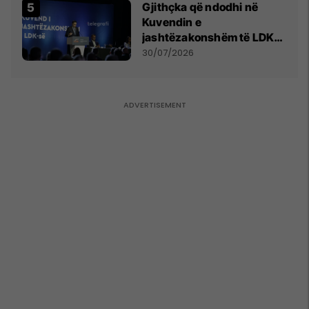
Gjithçka që ndodhi në
Kuvendin e
jashtëzakonshëm të LDK-
së
30/07/2026