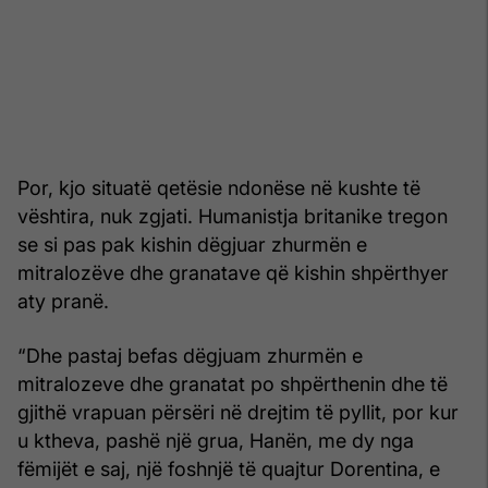
Por, kjo situatë qetësie ndonëse në kushte të
vështira, nuk zgjati. Humanistja britanike tregon
se si pas pak kishin dëgjuar zhurmën e
mitralozëve dhe granatave që kishin shpërthyer
aty pranë.
“Dhe pastaj befas dëgjuam zhurmën e
mitralozeve dhe granatat po shpërthenin dhe të
gjithë vrapuan përsëri në drejtim të pyllit, por kur
u ktheva, pashë një grua, Hanën, me dy nga
fëmijët e saj, një foshnjë të quajtur Dorentina, e