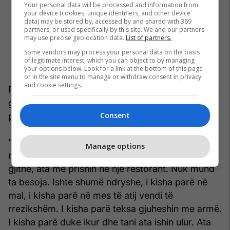
Your personal data will be processed and information from
your device (cookies, unique identifiers, and other device
data) may be stored by, accessed by and shared with 369
partners, or used specifically by this site. We and our partners
may use precise geolocation data.
List of partners.
Some vendors may process your personal data on the basis
of legitimate interest, which you can object to by managing
your options below. Look for a link at the bottom of this page
or in the site menu to manage or withdraw consent in privacy
and cookie settings.
Për të mbetet i paharrueshëm momenti kur kishte
gjetur nënat shqiptare nga Kosova tek hanin e
Consent
pinin në Shqipëri, bashkë me fëmijët e tyre.
“Mendoj se kur i pashë të gjithë dhe kur shkova
Manage options
në Shqipëri, pasi isha në burg, dhe i pashë të
gjithë, ata më prisnin në një restorant. Nuk mund
ta besoja. Ishte shumë ndryshe, i kisha parë në
mal, i kisha parë në mes të atij vendi të
rrezikshëm. I kisha parë teksa gjuheshin me armë.
I kisha parë duke ikur dhe tani ata ishin ulur. Ata