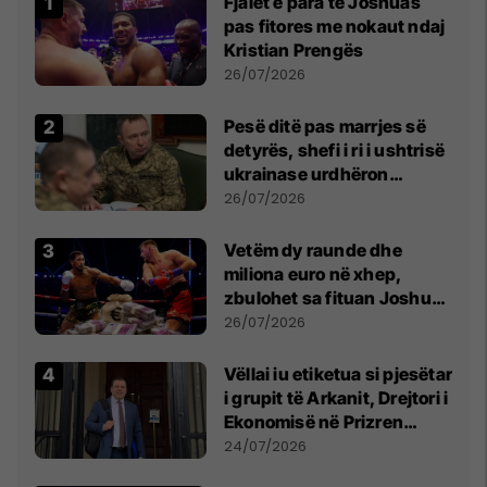
Fjalët e para të Joshuas
pas fitores me nokaut ndaj
Kristian Prengës
26/07/2026
Pesë ditë pas marrjes së
detyrës, shefi i ri i ushtrisë
ukrainase urdhëron
kontroll të madh
26/07/2026
Vetëm dy raunde dhe
miliona euro në xhep,
zbulohet sa fituan Joshua
e Prenga
26/07/2026
Vëllai iu etiketua si pjesëtar
i grupit të Arkanit, Drejtori i
Ekonomisë në Prizren
mohon pretendimet
24/07/2026