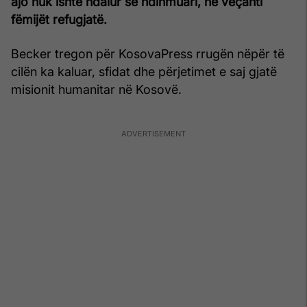
ajo nuk ishte ndalur së ndihmuari, në veçanti
fëmijët refugjatë.
Becker tregon për KosovaPress rrugën nëpër të
cilën ka kaluar, sfidat dhe përjetimet e saj gjatë
misionit humanitar në Kosovë.