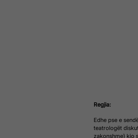
Regjia:
Edhe pse e sendër
teatrologët disku
zakonshme) kjo s