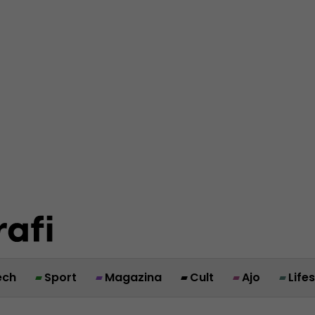
ech
Sport
Magazina
Cult
Ajo
Life