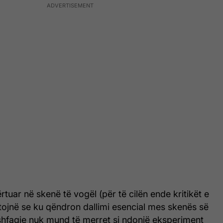
tuar në skenë të vogël (për të cilën ende kritikët e
tojnë se ku qëndron dallimi esencial mes skenës së
hfaqje nuk mund të merret si ndonjë eksperiment