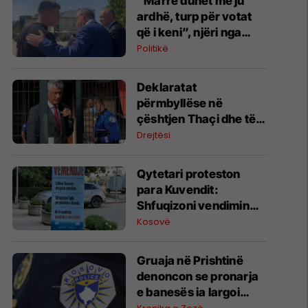
“Marre duhet me ju
ardhë, turp për votat
që i keni”, njëri nga
protestuesit i drejtohet
Politikë
Bedri Hamzës
Deklaratat
përmbyllëse në
çështjen Thaçi dhe të
tjerët nga 10 deri më 14
Drejtësi
shtator
​Qytetari proteston
para Kuvendit:
Shfuqizoni vendimin
për serbizimin e
Kosovë
Kosovës, kyçuni në
gazin amerikan
Gruaja në Prishtinë
denoncon se pronarja
e banesës ia largoi