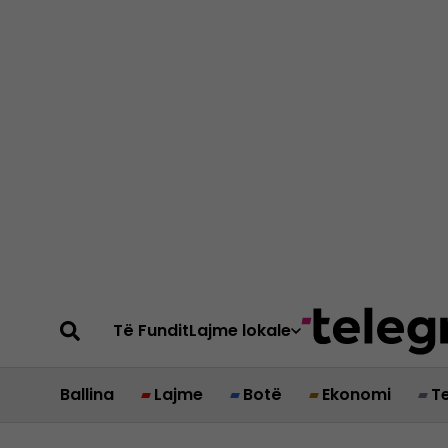
Të Fundit
Lajme lokale
Ballina
Lajme
Botë
Ekonomi
T