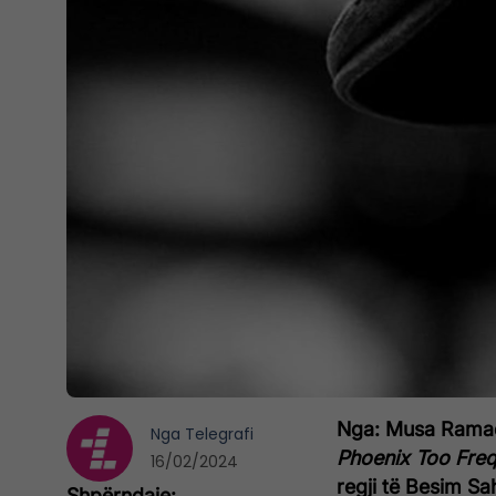
Nga: Musa Ramada
Nga
Telegrafi
Phoenix Too Fre
16/02/2024
regji të Besim Sa