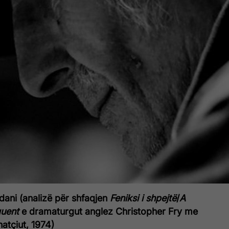
ni (analizë për shfaqjen
Feniksi i shpejtë
/
A
quent
e dramaturgut anglez Christopher Fry me
hatçiut, 1974)