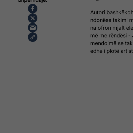
Autori bashkëkohë
ndonëse takimi me
na ofron mjaft ele
më me rëndësi - ar
mendojmë se taki
edhe i plotë artist