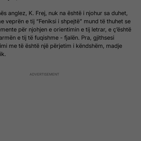
s anglez, K. Frej, nuk na është i njohur sa duhet,
 veprën e tij “Feniksi i shpejtë” mund të thuhet se
mente për njohjen e orientimin e tij letrar, e ç’është
mën e tij të fuqishme - fjalën. Pra, gjithsesi
mi me të është një përjetim i këndshëm, madje
ik.