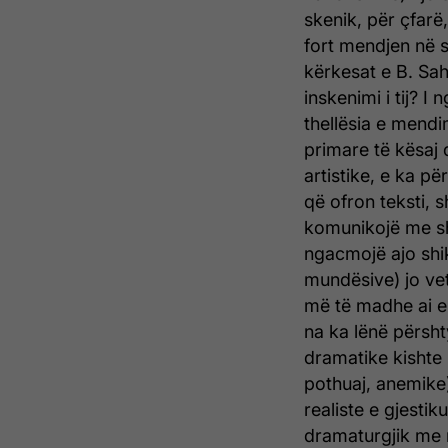
skenik, për çfarë
fort mendjen në sk
kërkesat e B. Sah
inskenimi i tij? I
thellësia e mendim
primare të kësaj 
artistike, e ka p
që ofron teksti, s
komunikojë me shi
ngacmojë ajo shi
mundësive) jo ve
më të madhe ai e 
na ka lënë përsht
dramatike kishte
pothuaj, anemike),
realiste e gjesti
dramaturgjik me m