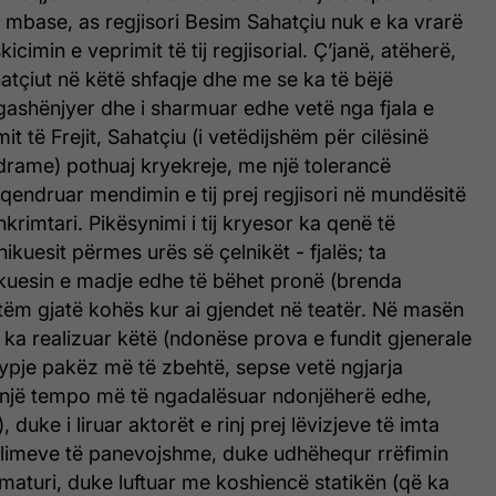
, mbase, as regjisori Besim Sahatçiu nuk e ka vrarë
icimin e veprimit të tij regjisorial. Ç’janë, atëherë,
atçiut në këtë shfaqje dhe me se ka të bëjë
 ngashënjyer dhe i sharmuar edhe vetë nga fjala e
it të Frejit, Sahatçiu (i vetëdijshëm për cilësinë
drame) pothuaj kryekreje, me një tolerancë
ërqendruar mendimin e tij prej regjisori në mundësitë
hkrimtari. Pikësynimi i tij kryesor ka qenë të
kuesit përmes urës së çelnikët - fjalës; ta
kuesin e madje edhe të bëhet pronë (brenda
tëm gjatë kohës kur ai gjendet në teatër. Në masën
ka realizuar këtë (ndonëse prova e fundit gjenerale
ypje pakëz më të zbehtë, sepse vetë ngjarja
 një tempo më të ngadalësuar ndonjëherë edhe,
 duke i liruar aktorët e rinj prej lëvizjeve të imta
kulimeve të panevojshme, duke udhëhequr rrëfimin
aturi, duke luftuar me koshiencë statikën (që ka