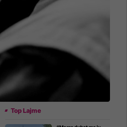
Top Lajme