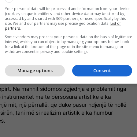
 Virilit vetëm e vetëm të shpëtojë Tegjeu, sepse si
Your personal data will be processed and information from your device
kam dashur jetën e tij e jo vdekjen dhe ja se kësaj
(cookies, unique identifiers, and other device data) may be stored by,
 jap jetë” me se shthuret fabula e dramës në fjalë.
accessed by and shared with 369 partners, or used specifically by this
site. We and our partners may use precise geolocation data.
List of
partners.
 se teksti i Frejit është një filozofi e jetës, një
Some vendors may process your personal data on the basis of legitimate
 me figura e trope të panumërta që e sharmojnë
interest, which you can object to by managing your options below. Look
for a link at the bottom of this page or in the site menu to manage or
 lexues të rëndomtë e jo më aktorët tanë të cilët
withdraw consent in privacy and cookie settings.
smetojnë artistikisht fjalën dhe idenë e shkrimtarit.
e ka kohë që në skenën tonë nuk kemi pasur rastin
Manage options
Consent
kurinë e një këso poezie që vepron përnjëherësh në
ë mendime duke lënë padyshim gjurmët e veta
hpirt. Na mahnit sidomos zgjedhja e problemit nga
me instrumentet me të përsosura artistike e ka
ë mit, një përrallë, që duke pasur ndjenjë të hollë
irën, tani më si realizim artistik e ka humbur
ës.