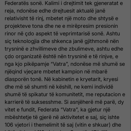
Federatës sonë. Kalimi i drejtimit tek gjeneratat e
reja, ndonëse edhe drejtuesit aktualë janë
relativisht të rinj, mbetet një moto dhe shtysë e
projekteve tona dhe ne e mirëpresim presionin
rinor në çdo aspekt të veprimtarisë sonë. Ashtu
siç teknologjia dhe shkenca janë gjithmonë nën
trysninë e zhvillimeve dhe zbulimeve, ashtu edhe
çdo organizatë është nën trysninë e të rinjve, e
nga kjo pikëpamje “Vatra”, ndonëse më shumë se
njëqind vjeçare mbetet kampion në mbarë
diasporën tonë. Në kabinetin e kryetarit, kryesi
dhe më së shumti në këshill, ne kemi individë
shumë të spikatur të komunitetit, me reputacion e
karrierë të suksesshme. Si asnjëherë më parë, dy
vitet e fundit, Federata “Vatra”, ka gjetur një
mbështetje të gjerë në aktivitetet e saj, siç ishte
106 vjetori i themelimit të saj (vitin e shkuar) dhe