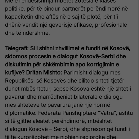
Më e rëndësishmja mbetet zotësia e klasës
politike, për të bindur partnerët perëndimorë në
kapacitetin dhe aftësinë e saj të plotë, për t’i
dhënë vendit një qeverisje efikase, profesionale
dhe të ndershme.
Telegrafi: Si i shihni zhvillimet e fundit në Kosovë,
sidomos procesin e dialogut Kosovë-Serbi dhe
diskutimin për shkëmbimin apo korrigjimin e
kufijve?
Dritan Mishto:
Parimisht dialogu mes
Republikës së Kosovës dhe cilitdo shteti tjetër
duhet mbështetur, sepse Kosova është një shtet i
pavarur dhe marrëdhëniet bilaterale e dialogu
mes shteteve të pavarura janë një normë
diplomatike. Federata Panshqiptare “Vatra”, ashtu
si të gjithë aleatët perëndimorë, mbështet
dialogun Kosovë – Serbi, dhe shpreson që fundi i
tij të kurorëzohet me njohjen reciproke dhe