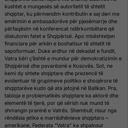
kushtet e mungesës së autoritetit të shtetit
shqiptar, ku përmendim kontributin e saj deri me
emërimin e ambasadorëve për pjesëmarrje dhe
përfaqësim në konferencat ndërkombëtare që
diskutonin fatet e Shqipërisë. Apo mbështetjen
financiare për arkën e boshatisur të shtetit të
sapoformuar. Duke ardhur në dekadat e fundit,
Vatra bëri ç’është e mundur për demokratizimin e
Shqipërisë dhe pavarësinë e Kosovës. Sot, ne
kemi dy shtete shqiptare dhe prezencë të
evidentuar të grupimeve politiko e shoqërore të
shqiptarëve kudo që ata jetojnë në Ballkan. Pra,
tabloja e problematikës shqiptare ka aktorë dhe
elementë të tjerë, por që sërish nuk mund të
shmangin praninë e Vatrës. Shembull; nisur nga
rëndësia jetike e marrëdhënieve shqiptaro –
amerikane, Federata “Vatra” ka shpalosur