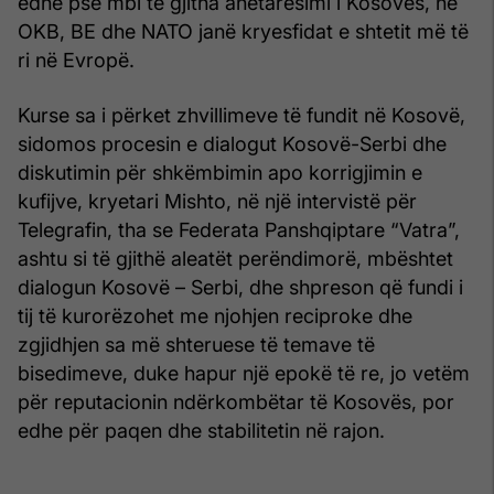
edhe pse mbi të gjitha anëtarësimi i Kosovës, në
OKB, BE dhe NATO janë kryesfidat e shtetit më të
ri në Evropë.
Kurse sa i përket zhvillimeve të fundit në Kosovë,
sidomos procesin e dialogut Kosovë-Serbi dhe
diskutimin për shkëmbimin apo korrigjimin e
kufijve, kryetari Mishto, në një intervistë për
Telegrafin, tha se Federata Panshqiptare “Vatra”,
ashtu si të gjithë aleatët perëndimorë, mbështet
dialogun Kosovë – Serbi, dhe shpreson që fundi i
tij të kurorëzohet me njohjen reciproke dhe
zgjidhjen sa më shteruese të temave të
bisedimeve, duke hapur një epokë të re, jo vetëm
për reputacionin ndërkombëtar të Kosovës, por
edhe për paqen dhe stabilitetin në rajon.