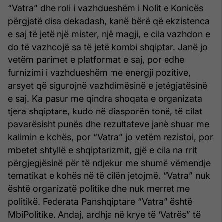
“Vatra” dhe roli i vazhdueshëm i Nolit e Konicës
përgjatë disa dekadash, kanë bërë që ekzistenca
e saj të jetë një mister, një magji, e cila vazhdon e
do të vazhdojë sa të jetë kombi shqiptar. Janë jo
vetëm parimet e platformat e saj, por edhe
furnizimi i vazhdueshëm me energji pozitive,
arsyet që sigurojnë vazhdimësinë e jetëgjatësinë
e saj. Ka pasur me qindra shoqata e organizata
tjera shqiptare, kudo në diasporën tonë, të cilat
pavarësisht punës dhe rezultateve janë shuar me
kalimin e kohës, por “Vatra” jo vetëm rezistoi, por
mbetet shtyllë e shqiptarizmit, gjë e cila na rrit
përgjegjësinë për të ndjekur me shumë vëmendje
tematikat e kohës në të cilën jetojmë. “Vatra” nuk
është organizatë politike dhe nuk merret me
politikë. Federata Panshqiptare “Vatra” është
MbiPolitike. Andaj, ardhja në krye të ‘Vatrës” të