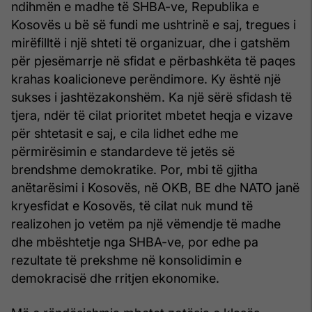
ndihmën e madhe të SHBA-ve, Republika e
Kosovës u bë së fundi me ushtrinë e saj, tregues i
mirëfilltë i një shteti të organizuar, dhe i gatshëm
për pjesëmarrje në sfidat e përbashkëta të paqes
krahas koalicioneve perëndimore. Ky është një
sukses i jashtëzakonshëm. Ka një sërë sfidash të
tjera, ndër të cilat prioritet mbetet heqja e vizave
për shtetasit e saj, e cila lidhet edhe me
përmirësimin e standardeve të jetës së
brendshme demokratike. Por, mbi të gjitha
anëtarësimi i Kosovës, në OKB, BE dhe NATO janë
kryesfidat e Kosovës, të cilat nuk mund të
realizohen jo vetëm pa një vëmendje të madhe
dhe mbështetje nga SHBA-ve, por edhe pa
rezultate të prekshme në konsolidimin e
demokracisë dhe rritjen ekonomike.