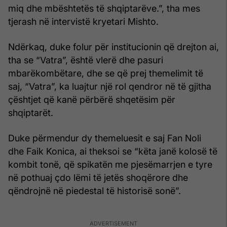
miq dhe mbështetës të shqiptarëve.”, tha mes
tjerash në intervistë kryetari Mishto.
Ndërkaq, duke folur për institucionin që drejton ai,
tha se “Vatra”, është vlerë dhe pasuri
mbarëkombëtare, dhe se që prej themelimit të
saj, “Vatra”, ka luajtur një rol qendror në të gjitha
çështjet që kanë përbërë shqetësim për
shqiptarët.
Duke përmendur dy themeluesit e saj Fan Noli
dhe Faik Konica, ai theksoi se “këta janë kolosë të
kombit tonë, që spikatën me pjesëmarrjen e tyre
në pothuaj çdo lëmi të jetës shoqërore dhe
qëndrojnë në piedestal të historisë sonë”.