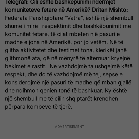
Telegrafi: Cili është bashkëpunimi ndërmjet
komuniteteve fetare në Amerikë?
Dritan Mishto:
Federata Panshqiptare “Vatra”, është një shembull
shumë i mirë i respektimit dhe bashkëpunimit me
komunitet fetare, të cilat mbeten një pasuri e
madhe e jona në Amerikë, por jo vetëm. Në të
gjitha aktivitetet dhe festimet tona, klerikët janë
gjithmonë ata, që në mënyrë të alternuar kryejnë
bekimet e rastit. Ne vazhdojmë ta ushqejmë këtë
respekt, dhe do të vazhdojmë më tej, sepse e
konsiderojmë një pasuri të madhe që mban gjallë
dhe ndihmon qenien tonë të bashkuar. Ky është
një shembull me të cilin shqiptarët krenohen
përpara kombeve të tjerë.