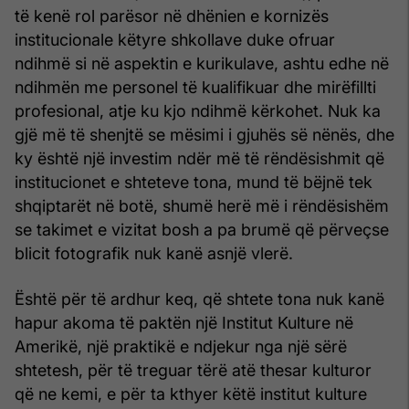
të kenë rol parësor në dhënien e kornizës
institucionale këtyre shkollave duke ofruar
ndihmë si në aspektin e kurikulave, ashtu edhe në
ndihmën me personel të kualifikuar dhe mirëfillti
profesional, atje ku kjo ndihmë kërkohet. Nuk ka
gjë më të shenjtë se mësimi i gjuhës së nënës, dhe
ky është një investim ndër më të rëndësishmit që
institucionet e shteteve tona, mund të bëjnë tek
shqiptarët në botë, shumë herë më i rëndësishëm
se takimet e vizitat bosh a pa brumë që përveçse
blicit fotografik nuk kanë asnjë vlerë.
Është për të ardhur keq, që shtete tona nuk kanë
hapur akoma të paktën një Institut Kulture në
Amerikë, një praktikë e ndjekur nga një sërë
shtetesh, për të treguar tërë atë thesar kulturor
që ne kemi, e për ta kthyer këtë institut kulture