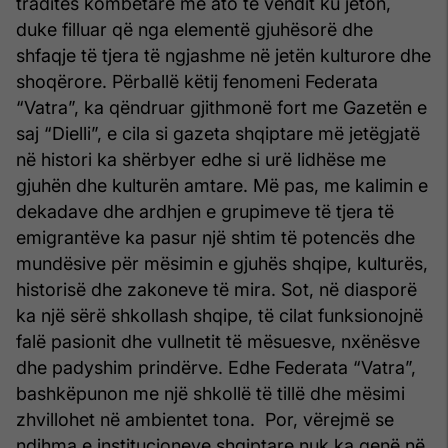
traditës kombëtare me ato të vendit ku jeton,
duke filluar që nga elementë gjuhësorë dhe
shfaqje të tjera të ngjashme në jetën kulturore dhe
shoqërore. Përballë këtij fenomeni Federata
“Vatra”, ka qëndruar gjithmonë fort me Gazetën e
saj “Dielli”, e cila si gazeta shqiptare më jetëgjatë
në histori ka shërbyer edhe si urë lidhëse me
gjuhën dhe kulturën amtare. Më pas, me kalimin e
dekadave dhe ardhjen e grupimeve të tjera të
emigrantëve ka pasur një shtim të potencës dhe
mundësive për mësimin e gjuhës shqipe, kulturës,
historisë dhe zakoneve të mira. Sot, në diasporë
ka një sërë shkollash shqipe, të cilat funksionojnë
falë pasionit dhe vullnetit të mësuesve, nxënësve
dhe padyshim prindërve. Edhe Federata “Vatra”,
bashkëpunon me një shkollë të tillë dhe mësimi
zhvillohet në ambientet tona. Por, vërejmë se
ndihma e institucioneve shqiptare nuk ka qenë në