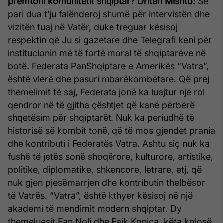
premtoni komunitetit shqiptar?
Dritan Mishto:
Së
pari dua t’ju falënderoj shumë për intervistën dhe
vizitën tuaj në Vatër, duke treguar kësisoj
respektin që Ju si gazetare dhe Telegrafi keni për
institucionin më të fortë moral të shqiptarëve në
botë. Federata PanShqiptare e Amerikës “Vatra”,
është vlerë dhe pasuri mbarëkombëtare. Që prej
themelimit të saj, Federata jonë ka luajtur një rol
qendror në të gjitha çështjet që kanë përbërë
shqetësim për shqiptarët. Nuk ka periudhë të
historisë së kombit tonë, që të mos gjendet prania
dhe kontributi i Federatës Vatra. Ashtu siç nuk ka
fushë të jetës sonë shoqërore, kulturore, artistike,
politike, diplomatike, shkencore, letrare, etj, që
nuk gjen pjesëmarrjen dhe kontributin thelbësor
të Vatrës. “Vatra”, është kthyer kësisoj në një
akademi të mendimit modern shqiptar. Dy
themeluesit Fan Noli dhe Faik Konica, këta kolosë