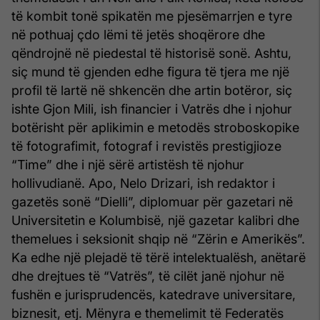
të kombit tonë spikatën me pjesëmarrjen e tyre
në pothuaj çdo lëmi të jetës shoqërore dhe
qëndrojnë në piedestal të historisë sonë. Ashtu,
siç mund të gjenden edhe figura të tjera me një
profil të lartë në shkencën dhe artin botëror, siç
ishte Gjon Mili, ish financier i Vatrës dhe i njohur
botërisht për aplikimin e metodës stroboskopike
të fotografimit, fotograf i revistës prestigjioze
“Time” dhe i një sërë artistësh të njohur
hollivudianë. Apo, Nelo Drizari, ish redaktor i
gazetës sonë “Dielli”, diplomuar për gazetari në
Universitetin e Kolumbisë, një gazetar kalibri dhe
themelues i seksionit shqip në “Zërin e Amerikës”.
Ka edhe një plejadë të tërë intelektualësh, anëtarë
dhe drejtues të “Vatrës”, të cilët janë njohur në
fushën e jurisprudencës, katedrave universitare,
biznesit, etj. Mënyra e themelimit të Federatës