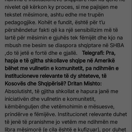
nivelet që kërkon ky proces, si me pajisjen me
tekstet mësimore, ashtu edhe me trupën
pedagogjike. Kohët e fundit, është për t’u
përshëndetur fakti që ka një sensibilizim më të
lartë për mësimin e gjuhës tek fëmijët dhe kjo na
mbush me besim se diaspora shqiptare në SHBA
,do të jetë e fortë dhe e gjallë.
Telegrafi: Pra,
hapja e të gjitha shkollave shqipe në Amerikë
bëhet me vullnetin e komunitetit, pa ndihmën e
institucioneve relevante të dy shteteve, të
Kosovës dhe Shqipërisë?
Dritan Mishto:
Absolutisht, të gjitha shkollat e hapura janë me
iniciativën dhe vullnetin e komunitetit,
këmbënguljen dhe vetëmohimin e mësuesve,
prindërve e fëmijëve. Institucionet relevante duhet
të jenë të pranishme jo vetëm me ndihmën me
libra mësimorë (e cila është e kufizuar), por duhet