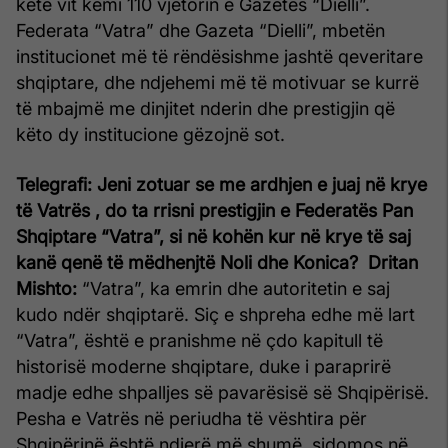
këtë vit kemi 110 vjetorin e Gazetës “Dielli”.
Federata “Vatra” dhe Gazeta “Dielli”, mbetën
institucionet më të rëndësishme jashtë qeveritare
shqiptare, dhe ndjehemi më të motivuar se kurrë
të mbajmë me dinjitet nderin dhe prestigjin që
këto dy institucione gëzojnë sot.
Telegrafi: Jeni zotuar se me ardhjen e juaj në krye
të Vatrës , do ta rrisni prestigjin e Federatës Pan
Shqiptare “Vatra”, si në kohën kur në krye të saj
kanë qenë të mëdhenjtë Noli dhe Konica?
Dritan
Mishto:
“Vatra”, ka emrin dhe autoritetin e saj
kudo ndër shqiptarë. Siç e shpreha edhe më lart
“Vatra”, është e pranishme në çdo kapitull të
historisë moderne shqiptare, duke i paraprirë
madje edhe shpalljes së pavarësisë së Shqipërisë.
Pesha e Vatrës në periudha të vështira për
Shqipërinë është ndjerë më shumë, sidomos në