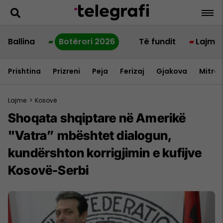
Ballina
Botërori 2026
Të fundit
Lajme
Prishtina
Prizreni
Peja
Ferizaj
Gjakova
Mitrov
Lajme
>
Kosovë
Shoqata shqiptare në Amerikë
"Vatra” mbështet dialogun,
kundërshton korrigjimin e kufijve
Kosovë-Serbi