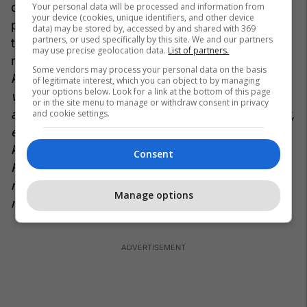
deklaruar nga Presidenti Trump), votim i cili
Your personal data will be processed and information from
your device (cookies, unique identifiers, and other device
përveçse ngjalli kudo zemëratën e shqiptarëve,
data) may be stored by, accessed by and shared with 369
partners, or used specifically by this site. We and our partners
tregoi se edhe në nivelet më të larta qeverisëse
may use precise geolocation data.
List of partners.
ndodhin luhatje të tilla të rrezikshme.
Kjo votë
Some vendors may process your personal data on the basis
kundër e Qeverisë Rama ndaj SHBA-ce, është jo
of legitimate interest, which you can object to by managing
your options below. Look for a link at the bottom of this page
vetëm mosmirënjohje për gjithë mbështetjen
or in the site menu to manage or withdraw consent in privacy
amerikane ndaj Shqipërisë përgjatë shtetformimit,
and cookie settings.
e deri më tash, apo edhe për rolin vendimtar në
krijimin dhe procesin e njohjes së Republikës së
Consent
Kosovës, por është edhe një mesazh tejet i
rrezikshëm për vazhdimësinë e marrëdhënieve
Manage options
mes SHBA dhe Shqipërisë.