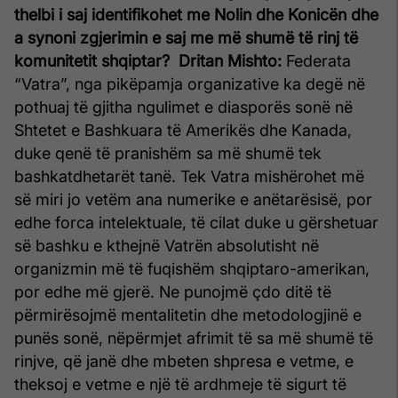
thelbi i saj identifikohet me Nolin dhe Konicën dhe
a synoni zgjerimin e saj me më shumë të rinj të
komunitetit shqiptar?
Dritan Mishto:
Federata
“Vatra”, nga pikëpamja organizative ka degë në
pothuaj të gjitha ngulimet e diasporës sonë në
Shtetet e Bashkuara të Amerikës dhe Kanada,
duke qenë të pranishëm sa më shumë tek
bashkatdhetarët tanë. Tek Vatra mishërohet më
së miri jo vetëm ana numerike e anëtarësisë, por
edhe forca intelektuale, të cilat duke u gërshetuar
së bashku e kthejnë Vatrën absolutisht në
organizmin më të fuqishëm shqiptaro-amerikan,
por edhe më gjerë. Ne punojmë çdo ditë të
përmirësojmë mentalitetin dhe metodologjinë e
punës sonë, nëpërmjet afrimit të sa më shumë të
rinjve, që janë dhe mbeten shpresa e vetme, e
theksoj e vetme e një të ardhmeje të sigurt të