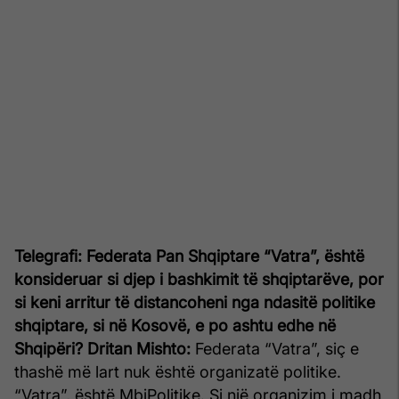
Telegrafi: Federata Pan Shqiptare “Vatra”, është
konsideruar si djep i bashkimit të shqiptarëve, por
si keni arritur të distancoheni nga ndasitë politike
shqiptare, si në Kosovë, e po ashtu edhe në
Shqipëri?
Dritan Mishto:
Federata “Vatra”, siç e
thashë më lart nuk është organizatë politike.
“Vatra”, është MbiPolitike. Si një organizim i madh