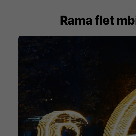
​Rama flet m