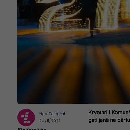
Kryetari i Komunë
Nga
Telegrafi
gati janë në përf
24/11/2023