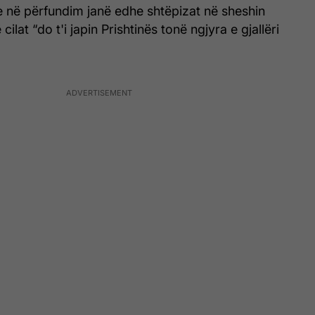
 në përfundim janë edhe shtëpizat në sheshin
cilat “do t'i japin Prishtinës tonë ngjyra e gjallëri