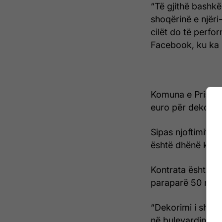
“Të gjithë bashk
shoqërinë e njëri
cilët do të perfo
Facebook, ku ka 
Komuna e Prishti
euro për dekorimin
Sipas njoftimit të 
është dhënë komp
Kontrata është në
paraparë 50 mijë
“Dekorimi i shtë
në bulevardin “X