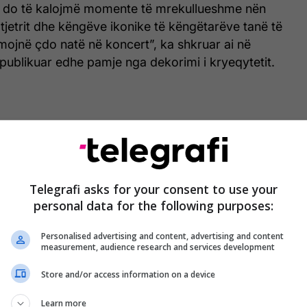
ë do të kalojmë momente të mrekullueshme nën
-tjetrit dhe këngëve ikonike të këngëtarëve tanë të
rmojnë çdo natë në koncert”, ka shkruar ai në
publikuar edhe pamje nga dekorimi i kryeqytetit.
nës ka nënshkruar kontratë me vlerë 35 mijë e 400
 e kryeqytetit për festat e fundvitit.
publikuar në e-Prokurimi, dekorimi i këtij vitit i
Telegrafi asks for your consent to use your
anisë “Finesë Design SH.P.K”,
personal data for the following purposes:
nshkruar më 6 nëntor, derisa për këtë tender ishin
Personalised advertising and content, advertising and content
measurement, audience research and services development
 euro.
Store and/or access information on a device
pizave të Tregut Dimëror të Komunës së Prishtinës
Learn more
horxh Bush” me ndriçim led dhe simbolin e Tregut