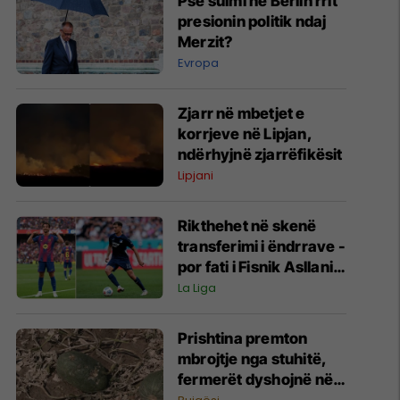
Pse sulmi në Berlin rrit
presionin politik ndaj
Merzit?
Evropa
Zjarr në mbetjet e
korrjeve në Lipjan,
ndërhyjnë zjarrëfikësit
Lipjani
Rikthehet në skenë
transferimi i ëndrrave -
por fati i Fisnik Asllanit
vazhdon të varet nga
La Liga
Ferran Torres
Prishtina premton
mbrojtje nga stuhitë,
fermerët dyshojnë në