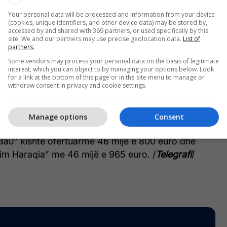
Vere N ‘Dimër në shtëpiza, nga materiali forex me
Your personal data will be processed and information from your device
(cookies, unique identifiers, and other device data) may be stored by,
 x 60cm, e mveshur me ndriçim dekorativ.
accessed by and shared with 369 partners, or used specifically by this
 duhet të llogaritet dekorimi me ndriçim led dhe
site. We and our partners may use precise geolocation data.
List of
partners.
 Logo e Tregut dimëror në bazë të dizajnit të
Some vendors may process your personal data on the basis of legitimate
fitues”, thuhet në dosje.
interest, which you can object to by managing your options below. Look
for a link at the bottom of this page or in the site menu to manage or
withdraw consent in privacy and cookie settings.
kishin aplikuar 3 kompani, por kompania me çmimin
ar tenderin.
Manage options
Consent
 kishte aplikuar me 35 mijë e 400 euro. Ndërsa
au” kishte ofertuarme 46 mijë e 800 euro dhe
m Haraqia” me 46 mijë e 965 euro. /
Telegrafi
/