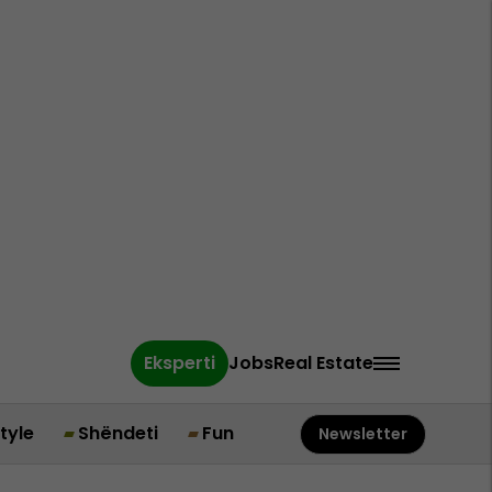
Eksperti
Jobs
Real Estate
style
Shëndeti
Fun
Newsletter