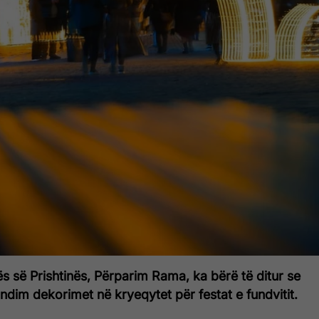
s së Prishtinës, Përparim Rama, ka bërë të ditur se
undim dekorimet në kryeqytet për festat e fundvitit.