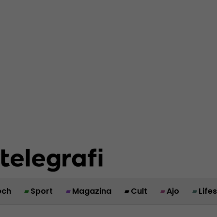
ech
Sport
Magazina
Cult
Ajo
Life