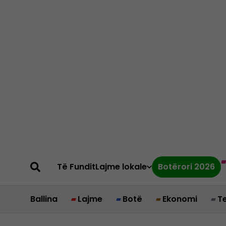
Të Fundit
Lajme lokale
Botërori 2026
Ballina
Lajme
Botë
Ekonomi
T