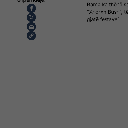
Rama ka thënë se
“Xhorxh Bush”, të 
gjatë festave”.