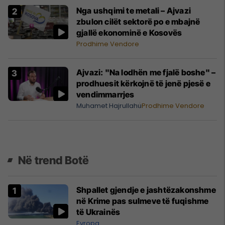
Nga ushqimi te metali – Ajvazi
zbulon cilët sektorë po e mbajnë
gjallë ekonominë e Kosovës
Prodhime Vendore
Ajvazi: "Na lodhën me fjalë boshe" –
prodhuesit kërkojnë të jenë pjesë e
vendimmarrjes
Muhamet Hajrullahu
Prodhime Vendore
Në trend Botë
Shpallet gjendje e jashtëzakonshme
në Krime pas sulmeve të fuqishme
të Ukrainës
Evropa