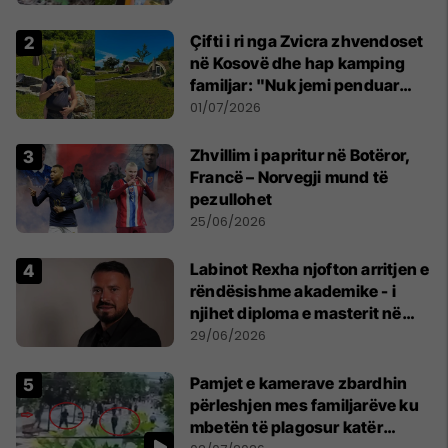
Çifti i ri nga Zvicra zhvendoset
në Kosovë dhe hap kamping
familjar: "Nuk jemi penduar
asnjë ditë"
01/07/2026
Zhvillim i papritur në Botëror,
Francë – Norvegji mund të
pezullohet
25/06/2026
Labinot Rexha njofton arritjen e
rëndësishme akademike - i
njihet diploma e masterit në
Psikologji në Zvicër
29/06/2026
Pamjet e kamerave zbardhin
përleshjen mes familjarëve ku
mbetën të plagosur katër