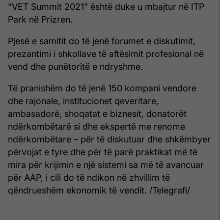
“VET Summit 2021” është duke u mbajtur në ITP
Park në Prizren.
Pjesë e samitit do të jenë forumet e diskutimit,
prezantimi i shkollave të aftësimit profesional në
vend dhe punëtoritë e ndryshme.
Të pranishëm do të jenë 150 kompani vendore
dhe rajonale, institucionet qeveritare,
ambasadorë, shoqatat e biznesit, donatorët
ndërkombëtarë si dhe ekspertë me renome
ndërkombëtare – për të diskutuar dhe shkëmbyer
përvojat e tyre dhe për të parë praktikat më të
mira për krijimin e një sistemi sa më të avancuar
për AAP, i cili do të ndikon në zhvillim të
qëndrueshëm ekonomik të vendit. /Telegrafi/