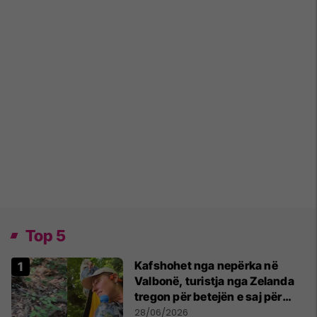
Top 5
Kafshohet nga nepërka në
Valbonë, turistja nga Zelanda
tregon për betejën e saj për
mbijetesë
28/06/2026