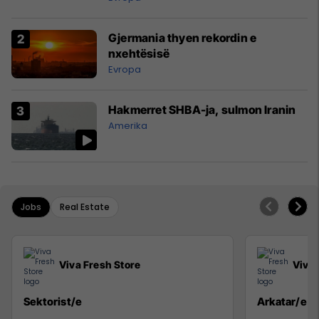
Gjermania thyen rekordin e
nxehtësisë
Evropa
Hakmerret SHBA-ja, sulmon Iranin
Amerika
Jobs
Real Estate
Viva Fresh Store
Viva 
Sektorist/e
Arkatar/e