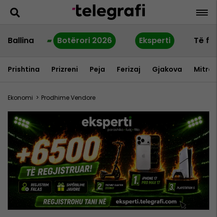
Ballina
Botërori 2026
Eksperti
Të fu
Prishtina
Prizreni
Peja
Ferizaj
Gjakova
Mitrov
Ekonomi
>
Prodhime Vendore