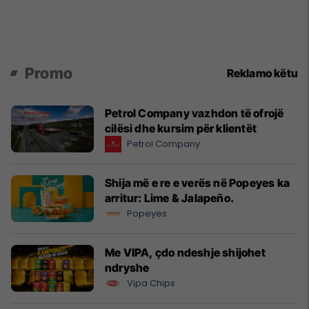
Promo
Reklamo këtu
Petrol Company vazhdon të ofrojë
cilësi dhe kursim për klientët
Petrol Company
Shija më e re e verës në Popeyes ka
arritur: Lime & Jalapeño.
Popeyes
Me VIPA, çdo ndeshje shijohet
ndryshe
Vipa Chips