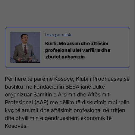
Kurti: Me arsim dhe aftësim
profesional ulet varfëria dhe
zbutet pabarazia
Për herë të parë në Kosovë, Klubi i Prodhuesve së
bashku me Fondacionin BESA janë duke
organizuar Samitin e Arsimit dhe Aftësimit
Profesional (AAP) me qëllim të diskutimit mbi rolin
kyç të arsimit dhe aftësimit profesional në rritjen
dhe zhvillimin e qëndrueshëm ekonomik të
Kosovës.