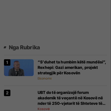
Nga Rubrika
“S’duhet ta humbim këtë mundësi”,
Rexhepi: Gazi amerikan, projekt
strategjik për Kosovën
Ekonomi
UBT do të organizojë forum
akademik të veçantë në Kosovë në
nder të 250-vjetorit të Shteteve të
Bashkuara të Amerikës
Kosovë