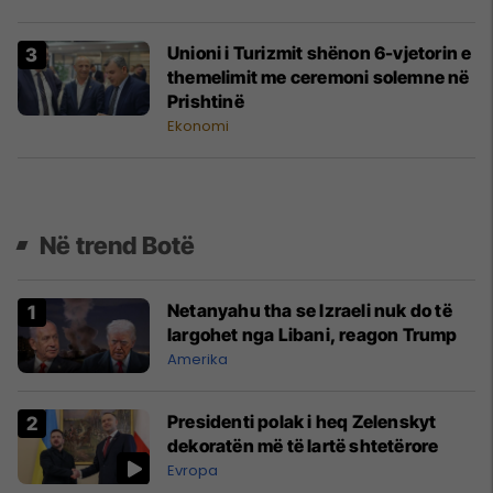
Unioni i Turizmit shënon 6-vjetorin e
themelimit me ceremoni solemne në
Prishtinë
Ekonomi
Në trend Botë
Netanyahu tha se Izraeli nuk do të
largohet nga Libani, reagon Trump
Amerika
Presidenti polak i heq Zelenskyt
dekoratën më të lartë shtetërore
Evropa