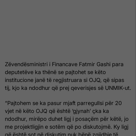
Zëvendësministri i Financave Fatmir Gashi para
deputetëve ka thënë se pajtohet se këto
institucione janë të regjistruara si OJQ, që sipas
tij, kjo ka ndodhur që prej qeverisjes së UNMIK-ut.
“Pajtohem se ka pasur mjaft parregullsi për 20
vjet në këto OJQ që është ‘gjynah’ çka ka
ndodhur, mirëpo duhet ligj i posaçëm për këtë, jo
me projektligjin e sotëm që po diskutojmë. Ky ligj
që është sot në diskutim nuk bënë zgjidhje të