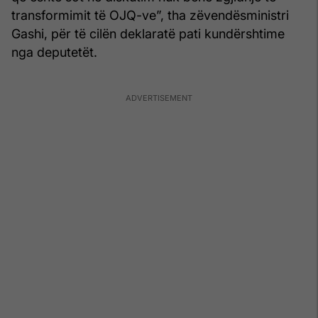
transformimit të OJQ-ve”, tha zëvendësministri
Gashi, për të cilën deklaratë pati kundërshtime
nga deputetët.