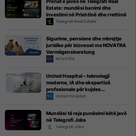
Pronat e javës në Telegrafi Real
Estate: mundësi banimi dhe
investimi në Prishtinë dhe rrethinë
Telegrafi Real Estate
Sigurime, pensione dhe mbrojtje
juridike për bizneset me NOVATRA
Vermögensberatung
NOVATRA
United Hospital – teknologji
moderne, IA dhe ekspertizë
profesionale për kujdes
shëndetësor me standarde
United Hospital
ndërkombëtare
Mundësi të reja punësimi këtë javë
në Telegrafi Jobs
Telegrafi Jobs