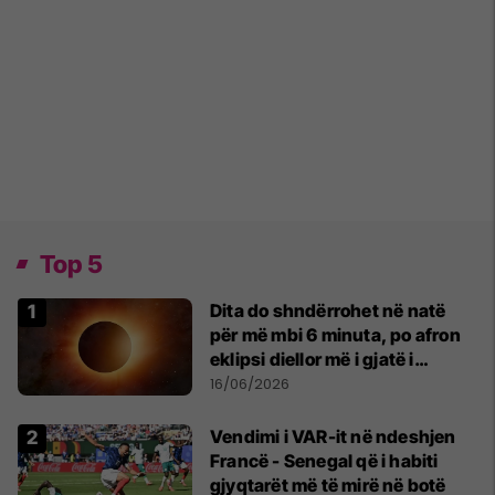
Top 5
Dita do shndërrohet në natë
për më mbi 6 minuta, po afron
eklipsi diellor më i gjatë i
shekullit të 21-të
16/06/2026
Vendimi i VAR-it në ndeshjen
Francë - Senegal që i habiti
gjyqtarët më të mirë në botë