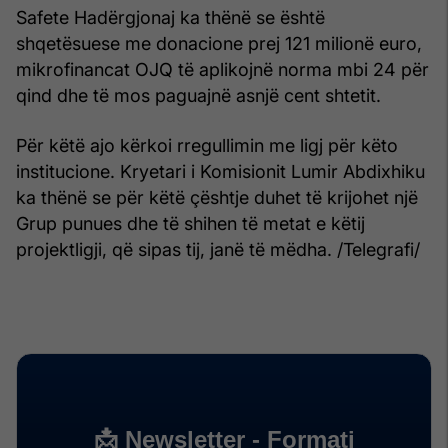
Safete Hadërgjonaj ka thënë se është
shqetësuese me donacione prej 121 milionë euro,
mikrofinancat OJQ të aplikojnë norma mbi 24 për
qind dhe të mos paguajnë asnjë cent shtetit.
Për këtë ajo kërkoi rregullimin me ligj për këto
institucione. Kryetari i Komisionit Lumir Abdixhiku
ka thënë se për këtë çështje duhet të krijohet një
Grup punues dhe të shihen të metat e këtij
projektligji, që sipas tij, janë të mëdha. /Telegrafi/