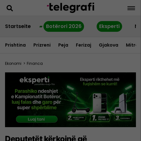
Startseite
Botërori 2026
Eksperti
Ne
Prishtina
Prizreni
Peja
Ferizaj
Gjakova
Mitrov
Ekonomi
>
Financa
Deputetët kërkojnë që