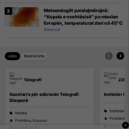
Meteorologët paralajmërojnë:
“Kupola e nxehtësisë” po mbulon
Evropën, temperaturat deri në 45°C
Shkencë
Jobs
Real Estate
Telegrafi
22IN
Gazetar/e për edicionin Telegrafi
Inxhinier i 
Diasporë
Inxhinieri
Media
Prishtinë
Prishtina, Kosovo
×
6 Korrik 2
1 Korrik 2026