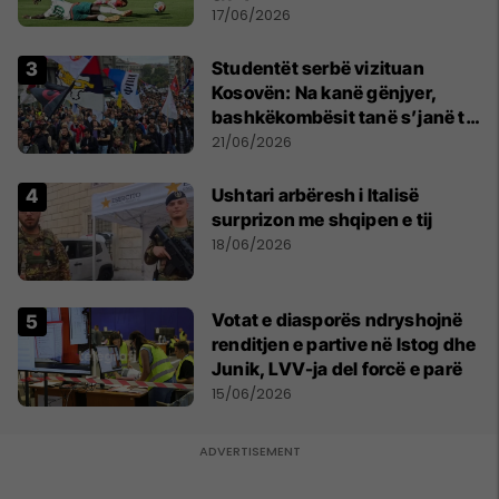
17/06/2026
Studentët serbë vizituan
Kosovën: Na kanë gënjyer,
bashkëkombësit tanë s’janë të
shtypur
21/06/2026
Ushtari arbëresh i Italisë
surprizon me shqipen e tij
18/06/2026
Votat e diasporës ndryshojnë
renditjen e partive në Istog dhe
Junik, LVV-ja del forcë e parë
15/06/2026