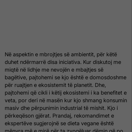
Në aspektin e mbrojtjes së ambientit, për këtë
duhet ndërmarrë disa iniciativa. Kur diskutoj me
miqtë në lidhje me nevojën e mbajtjes së
bagëtive, pajtohemi se kjo është e domosdoshme
për ruajtjen e ekosistemit të planetit. Dhe,
pajtohemi që cikli i këtij ekosistemi i ka benefitet e
veta, por deri në masën kur kjo shmang konsumin
masiv dhe përpunimin industrial të mishit. Kjo i
përkeqëson gjërat. Prandaj, rekomandimet e
ekspertëve sugjerojnë se dieta vegane është
mënyra më e mirë për ta zvogëluar dëmin që po