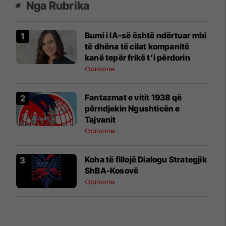
Nga Rubrika
Bumi i IA-së është ndërtuar mbi
të dhëna të cilat kompanitë
kanë tepër frikë t’i përdorin
Opinione
Fantazmat e vitit 1938 që
përndjekin Ngushticën e
Tajvanit
Opinione
Koha të fillojë Dialogu Strategjik
ShBA-Kosovë
Opinione