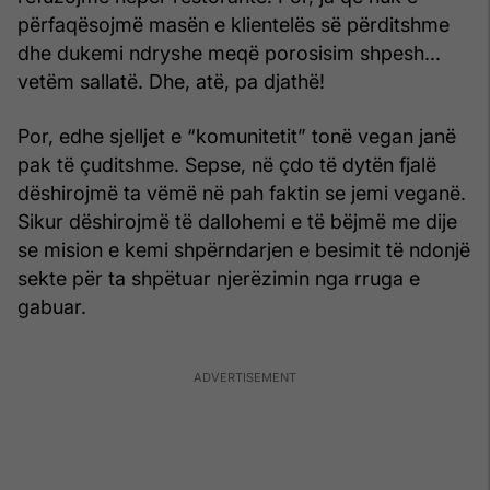
përfaqësojmë masën e klientelës së përditshme
dhe dukemi ndryshe meqë porosisim shpesh...
vetëm sallatë. Dhe, atë, pa djathë!
Por, edhe sjelljet e “komunitetit” tonë vegan janë
pak të çuditshme. Sepse, në çdo të dytën fjalë
dëshirojmë ta vëmë në pah faktin se jemi veganë.
Sikur dëshirojmë të dallohemi e të bëjmë me dije
se mision e kemi shpërndarjen e besimit të ndonjë
sekte për ta shpëtuar njerëzimin nga rruga e
gabuar.