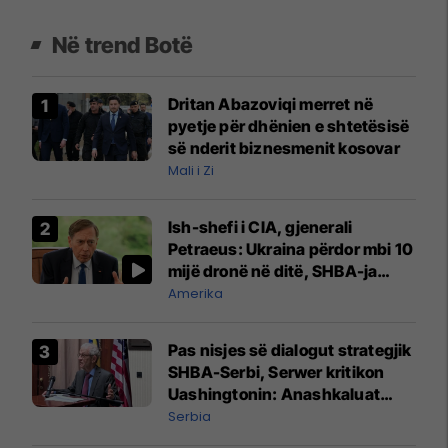
Në trend Botë
Dritan Abazoviqi merret në
pyetje për dhënien e shtetësisë
së nderit biznesmenit kosovar
Mali i Zi
Ish-shefi i CIA, gjenerali
Petraeus: Ukraina përdor mbi 10
mijë dronë në ditë, SHBA-ja
mbetet shumë prapa në
Amerika
prodhim
Pas nisjes së dialogut strategjik
SHBA-Serbi, Serwer kritikon
Uashingtonin: Anashkaluat
Banjskën, sulmin ndaj KFOR-it
Serbia
dhe rrëmbimin e Policëve të