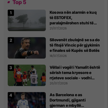
Top 5
Kosova nën alarmin e kuq
të ESTOFEX,
paralajmërohen stuhi të
fuqishme me breshër dhe
21/07/2026
erëra të forta
Sllovenët zbulojnë se sa do
të fitojë Vincic për gjykimin
e finales së Kupës së Botës
18/07/2026
Vëllai i vogël i Yamalit është
sërish tema kryesore e
rrjeteve sociale - vodhi
vëmendjen pas finales së
20/07/2026
Kupës së Botës
As Barcelona e as
Dortmundi, gjiganti
gjerman e mbyllë