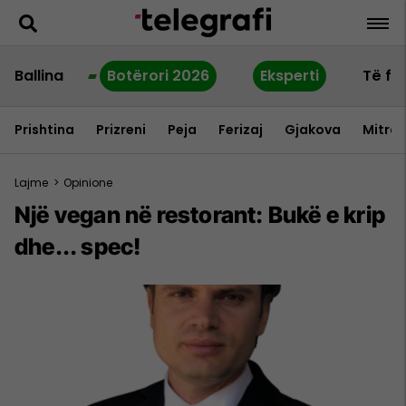
Ballina
Botërori 2026
Eksperti
Të fu
Prishtina
Prizreni
Peja
Ferizaj
Gjakova
Mitrov
Lajme
>
Opinione
Një vegan në restorant: Bukë e krip
dhe... spec!