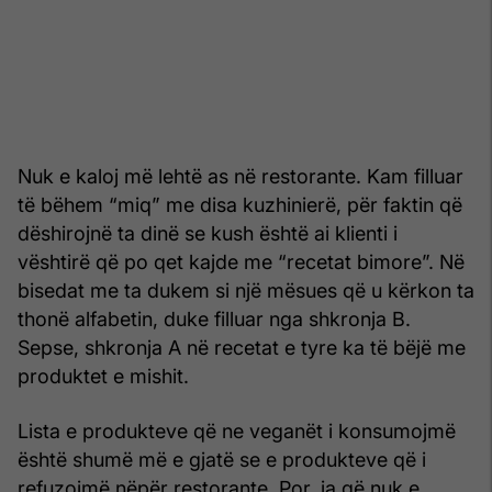
Nuk e kaloj më lehtë as në restorante. Kam filluar
të bëhem “miq” me disa kuzhinierë, për faktin që
dëshirojnë ta dinë se kush është ai klienti i
vështirë që po qet kajde me “recetat bimore”. Në
bisedat me ta dukem si një mësues që u kërkon ta
thonë alfabetin, duke filluar nga shkronja B.
Sepse, shkronja A në recetat e tyre ka të bëjë me
produktet e mishit.
Lista e produkteve që ne veganët i konsumojmë
është shumë më e gjatë se e produkteve që i
refuzojmë nëpër restorante. Por, ja që nuk e