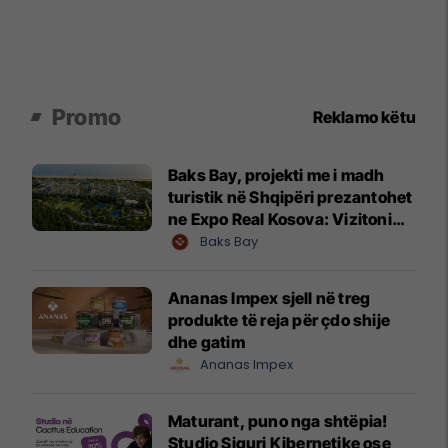
Promo
Reklamo këtu
Baks Bay, projekti me i madh
turistik në Shqipëri prezantohet
ne Expo Real Kosova: Vizitoni
shtandin dhe zbuloni
Baks Bay
mundësitë e investimit
Ananas Impex sjell në treg
produkte të reja për çdo shije
dhe gatim
Ananas Impex
Maturant, puno nga shtëpia!
Studio Siguri Kibernetike ose