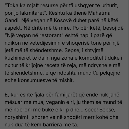
“Toka ka mjaft resurse për t’i ushqyer të uriturit,
por jo lakmitaret”. Kështu ka thënë Mahatma
Gandi. Një vegan në Kosovë duhet parë në këtë
aspekt. Në dritë më të mirë. Po për këtë, besoj që
“Një vegan në restorant” është hapi i parë që
ndikon në vetëdijesimin e shoqërisë tone për një
jetë më të shëndetshme. Sepse, i shtyjmë
kuzhinieret të dalin nga zona e komoditetit duke i
nxitur të krijojnë receta të reja, më ndryshe e më
të shëndetshme, e që ndoshta mund t’u pëlqejnë
edhe konsumuesve të mishit.
E, kur është fjala për familjarët që ende nuk janë
mësuar me mua, veganin e ri, ju them se mund të
më nderoni me bukë e krip dhe... spec! Sepse,
ndryshimi i shprehive në shoqëri merr kohë dhe
nuk dua të kem barriera me ta.