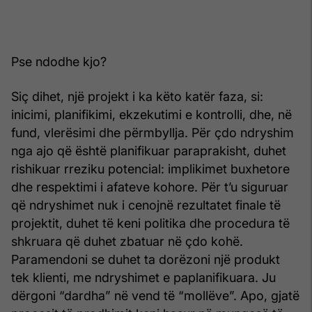
Pse ndodhe kjo?
Siç dihet, një projekt i ka këto katër faza, si:
inicimi, planifikimi, ekzekutimi e kontrolli, dhe, në
fund, vlerësimi dhe përmbyllja. Për çdo ndryshim
nga ajo që është planifikuar paraprakisht, duhet
rishikuar rreziku potencial: implikimet buxhetore
dhe respektimi i afateve kohore. Për t’u siguruar
që ndryshimet nuk i cenojnë rezultatet finale të
projektit, duhet të keni politika dhe procedura të
shkruara që duhet zbatuar në çdo kohë.
Paramendoni se duhet ta dorëzoni një produkt
tek klienti, me ndryshimet e paplanifikuara. Ju
dërgoni “dardha” në vend të “mollëve”. Apo, gjatë