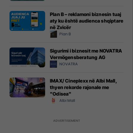
Plan B – reklamoni biznesin tuaj
aty ku është audienca shqiptare
në Zvicër
Plan B
Sigurimi i biznesit me NOVATRA
Vermögensberatung AG
NOVATRA
IMAX/ Cineplexx në Albi Mall,
thyen rekorde rajonale me
"Odisea"
Albi Mall