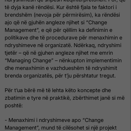
të dyja kanë rëndësi. Kur është fjala te faktori i
brendshëm (nevoja për përmirësim), ka rëndësi
ajo që në gjuhën angleze njihet si “Change
Management”, e që për qëllim ka definimin e
politikave dhe të procedurave për menaxhimin e
ndryshimeve në organizatë. Ndërkaq, ndryshimi
tjetër – që në gjuhen angleze njihet me emrin
“Managing Change” – nënkupton implementimin
dhe menaxhimin e vazhdueshëm të ndryshimit
brenda organizatës, për t’ju përshtatur tregut.
Për t’ua bërë më të lehta këto koncepte dhe
zbatimin e tyre në praktikë, zbërthimet janë si më
poshtë:
- Menaxhimi i ndryshimeve apo “Change
Management”, mund të cilësohet si një projekt