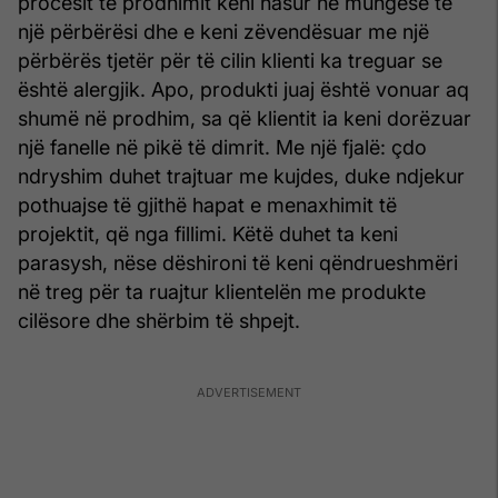
procesit të prodhimit keni hasur në mungesë të
një përbërësi dhe e keni zëvendësuar me një
përbërës tjetër për të cilin klienti ka treguar se
është alergjik. Apo, produkti juaj është vonuar aq
shumë në prodhim, sa që klientit ia keni dorëzuar
një fanelle në pikë të dimrit. Me një fjalë: çdo
ndryshim duhet trajtuar me kujdes, duke ndjekur
pothuajse të gjithë hapat e menaxhimit të
projektit, që nga fillimi. Këtë duhet ta keni
parasysh, nëse dëshironi të keni qëndrueshmëri
në treg për ta ruajtur klientelën me produkte
cilësore dhe shërbim të shpejt.