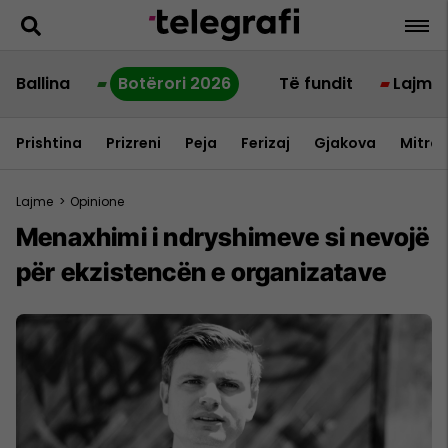
Ballina
Botërori 2026
Të fundit
Lajme
Prishtina
Prizreni
Peja
Ferizaj
Gjakova
Mitrov
Lajme
>
Opinione
Menaxhimi i ndryshimeve si nevojë
për ekzistencën e organizatave