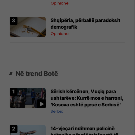
Opinione
Shqipëria, përballë paradoksit
demografik
Opinione
Në trend Botë
Sërish kërcënon, Vuçiq para
ushtarëve: Kurrë mos e harroni,
'Kosova është pjesë e Serbisë'
Serbia
14-vjeçari ndihmon policinë
britanike për një telefonatë të