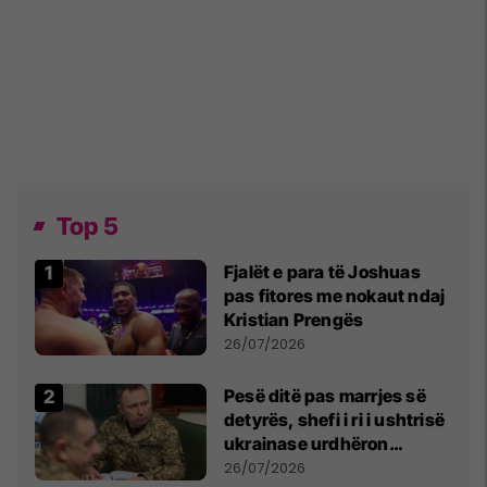
Top 5
Fjalët e para të Joshuas
pas fitores me nokaut ndaj
Kristian Prengës
26/07/2026
Pesë ditë pas marrjes së
detyrës, shefi i ri i ushtrisë
ukrainase urdhëron
kontroll të madh
26/07/2026