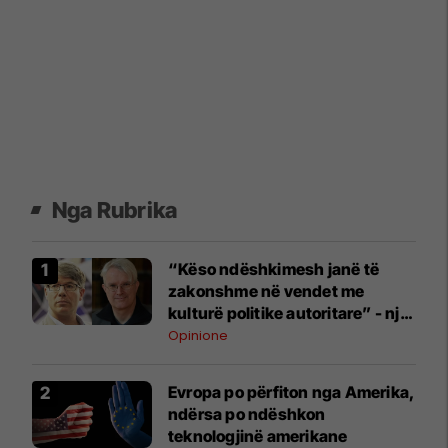
Nga Rubrika
“Këso ndëshkimesh janë të
zakonshme në vendet me
kulturë politike autoritare” - një
apel nga historianët Schmitt
Opinione
dhe Clewing kundër
sanksionimit të një arkeologu
Evropa po përfiton nga Amerika,
kosovar
ndërsa po ndëshkon
teknologjinë amerikane