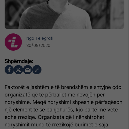
Nga
Telegrafi
30/09/2020
Faktorët e jashtëm e të brendshëm e shtyjnë çdo
organizatë që të përballet me nevojën për
ndryshime. Meqë ndryshimi shpesh e përfaqëson
një element të së panjohurës, kjo bartë me vete
edhe rreziqe. Organizata që i nënshtrohet
ndryshimit mund të rrezikojë burimet e saja