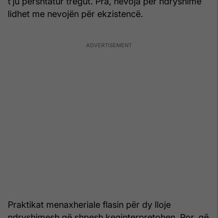
t’ju përshtatur tregut. Pra, nevoja për ndryshime
lidhet me nevojën për ekzistencë.
Praktikat menaxheriale flasin për dy lloje
ndryshimesh që shpesh keqinterpretohen. Por, që