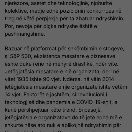
njerëzore, asetet dhe teknologjinë, njohuritë
kolektive, madje edhe pozicionin konkurrues në
treg në këtë përpjekje për ta zbatuar ndryshimin.
Por, nevoja për diçka ndryshe është e
pashmangshme.
Bazuar në platformat për shkëmbimin e stoqeve,
si S&P 500, ekzistenca mesatare e bizneseve
është duke rënë në mënyrë drastike, ndër vite.
Jetëgjatësia mesatare e një organizata, deri në
vitet 1935 ishte 90 vjet. Ndërsa, në vitin 2014
jetëgjatësia mesatare e një organizate ishte vetëm
14 vjet. Faktorët e jashtëm, si revolucioni i
teknologjisë dhe pandemia e COVID-19-shit, e
kanë përshpejtuar këtë trend. Si pasojë,
jetëgjatësia e organizatave do të jetë edhe më e
shkurtë nëse ato nuk e aplikojnë ndryshimin për