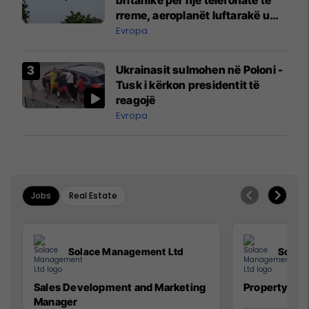
rreme, aeroplanët luftarakë u
ngritën në ajër për të
Evropa
interceptuar fluturaken e Qatar
Airways që po shkonte drejt
Ukrainasit sulmohen në Poloni -
Mançesterit
Tusk i kërkon presidentit të
reagojë
Evropa
Jobs
Real Estate
Solace Management Ltd
Solac
Sales Development and Marketing
Property Ma
Manager