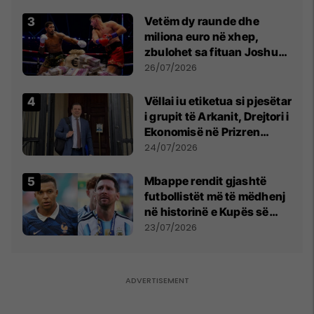
Vetëm dy raunde dhe
miliona euro në xhep,
zbulohet sa fituan Joshua
e Prenga
26/07/2026
Vëllai iu etiketua si pjesëtar
i grupit të Arkanit, Drejtori i
Ekonomisë në Prizren
mohon pretendimet
24/07/2026
Mbappe rendit gjashtë
futbollistët më të mëdhenj
në historinë e Kupës së
Botës, Messi mbetet i dyti
23/07/2026