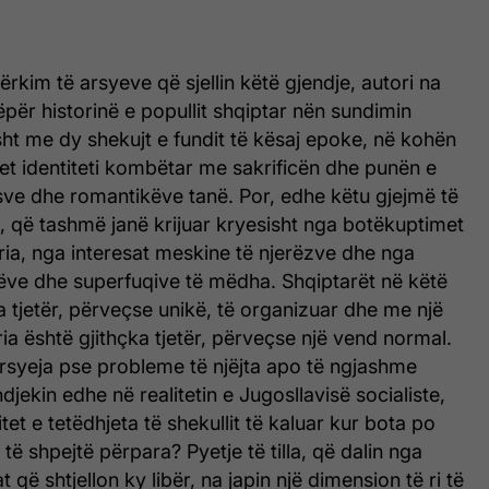
rkim të arsyeve që sjellin këtë gjendje, autori na
nëpër historinë e popullit shqiptar nën sundimin
ht me dy shekujt e fundit të kësaj epoke, në kohën
ohet identiteti kombëtar me sakrificën dhe punën e
sve dhe romantikëve tanë. Por, edhe këtu gjejmë të
, që tashmë janë krijuar kryesisht nga botëkuptimet
ria, nga interesat meskine të njerëzve dhe nga
jëve dhe superfuqive të mëdha. Shqiptarët në këtë
a tjetër, përveçse unikë, të organizuar dhe me një
ria është gjithçka tjetër, përveçse një vend normal.
arsyeja pse probleme të njëjta apo të ngjashme
jekin edhe në realitetin e Jugosllavisë socialiste,
tet e tetëdhjeta të shekullit të kaluar kur bota po
të shpejtë përpara? Pyetje të tilla, që dalin nga
 që shtjellon ky libër, na japin një dimension të ri të