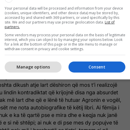
gjatë sistemit socialist në Jugosllavi. Na rrëfen,
Your personal data will be processed and information from your device
ë se pamë kurrë, për tjetërsimin e njeriut nën
(cookies, unique identifiers, and other device data) may be stored by,
tshëm të një pushteti që qeverisë me ideologjinë
accessed by and shared with 369 partners, or used specifically by this
site. We and our partners may use precise geolocation data.
List of
unën sistematike. Na flet për një kohë kur
partners.
s zhvillohet në aspektin intelektual, por
Some vendors may process your personal data on the basis of legitimate
spektin kombëtar, na flet për absurdin dhe
interest, which you can object to by managing your options below. Look
for a link at the bottom of this page or in the site menu to manage or
din dhe zhvillohen në një shoqëri që e ka humbur
withdraw consent in privacy and cookie settings.
limit si e tërë, edhe për shkak të ndarjes nga trungu
r edhe për shkak të ambicieve ideologjike të
Manage options
Consent
ijuar një identitet të ri që më së miri shpjegohet me
të proletariatit. Por, idetë nuk realizohen lehtë në
shta dikush atje lart dëshiron që mos t’i realizojë
Këtu lindin kontradiktat që krijojnë disa nga absurdet
 më lart dhe që e lënë të hutuar Agronin e vogël,
t me nota autobiografike të këtij libri. Ai fëmija i
, nuk e ka të qartë pse e mira dhe e keqja nuk janë
lë e si në shtëpi; ai nuk e di pse mes dy popujve të