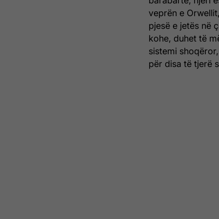
barabartë, njëri 
veprën e Orwellit
pjesë e jetës në ç
kohe, duhet të më
sistemi shoqëror,
për disa të tjerë 