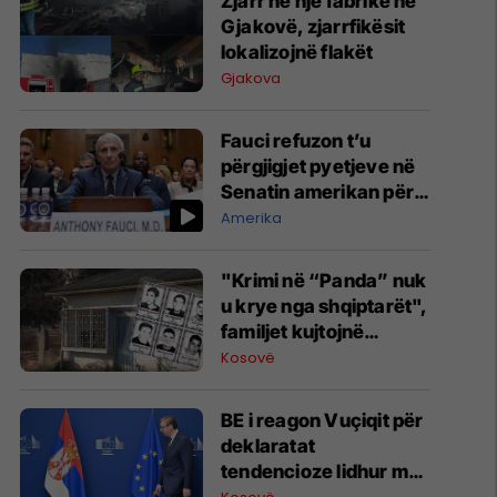
Zjarr në një fabrikë në
Gjakovë, zjarrfikësit
lokalizojnë flakët
Gjakova
Fauci refuzon t’u
përgjigjet pyetjeve në
Senatin amerikan për
COVID-19
Amerika
"Krimi në “Panda” nuk
u krye nga shqiptarët",
familjet kujtojnë
deklaratat e Vuçiqit
Kosovë
dhe kërkojnë
zbardhjen e rastit
BE i reagon Vuçiqit për
deklaratat
tendencioze lidhur me