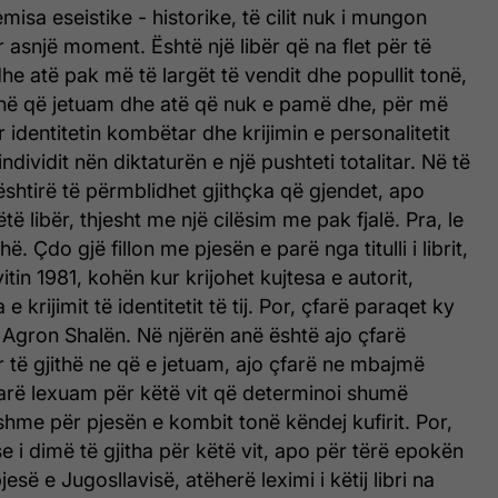
misa eseistike - historike, të cilit nuk i mungon
r asnjë moment. Është një libër që na flet për të
dhe atë pak më të largët të vendit dhe popullit tonë,
rinë që jetuam dhe atë që nuk e pamë dhe, për më
 identitetin kombëtar dhe krijimin e personalitetit
individit nën diktaturën e një pushteti totalitar. Në të
ështirë të përmblidhet gjithçka që gjendet, apo
ë libër, thjesht me një cilësim me pak fjalë. Pra, le
ë. Çdo gjë fillon me pjesën e parë nga titulli i librit,
tin 1981, kohën kur krijohet kujtesa e autorit,
 krijimit të identitetit të tij. Por, çfarë paraqet ky
r Agron Shalën. Në njërën anë është ajo çfarë
r të gjithë ne që e jetuam, ajo çfarë ne mbajmë
arë lexuam për këtë vit që determinoi shumë
hme për pjesën e kombit tonë këndej kufirit. Por,
i dimë të gjitha për këtë vit, apo për tërë epokën
esë e Jugosllavisë, atëherë leximi i këtij libri na