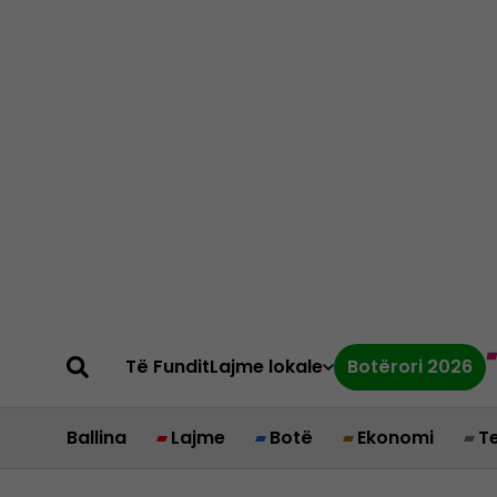
Të Fundit
Lajme lokale
Botërori 2026
Ballina
Lajme
Botë
Ekonomi
T