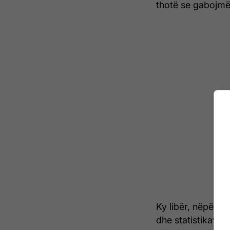
thotë se gabojmë
Ky libër, nëpërm
dhe statistikave t