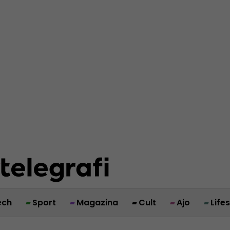
ech
Sport
Magazina
Cult
Ajo
Life