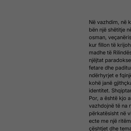
Në vazhdim, në kë
bën një shëtitje 
osman, veçanëris
kur fillon të krij
madhe të Rilindë
njëjtat paradokse
fetare dhe paditu
ndërhyrjet e fqin
kohë janë gjithçk
identitet. Shqipta
Por, a është kjo 
vazhdojnë të na nd
përkatësisht në vi
ecte me një ritëm 
çështjet dhe temat