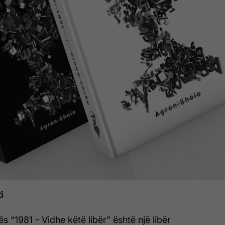
i
ës “1981 - Vidhe këtë libër” është një libër