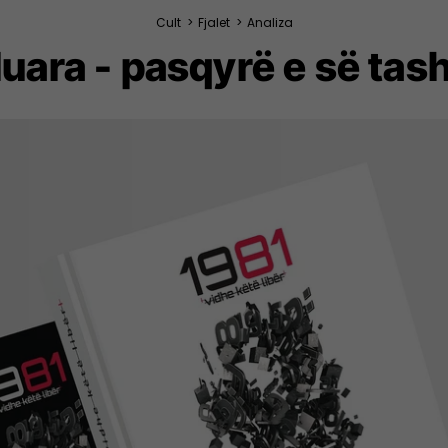
Cult
>
Fjalet
>
Analiza
luara - pasqyrë e së ta