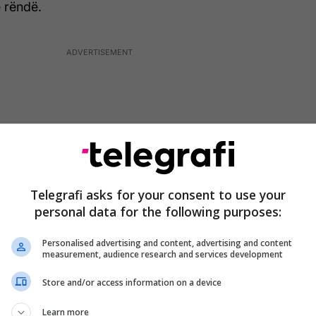
 rëndë.
Telegrafi asks for your consent to use your
personal data for the following purposes:
Personalised advertising and content, advertising and content
measurement, audience research and services development
Store and/or access information on a device
jet shumë fakteve të dokumentuara, referencave
ë kohës, na rrëfen një anë tjetër të shtypjes që
Learn more