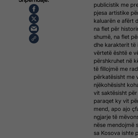
publicistik me pre
pjesa artistike pë
kaluarën e afërt 
na flet për histo
shumë, na flet për
dhe karakterit të 
vërtetë është e v
përshkruhet në kët
të fillojmë me radh
përkatësisht me vi
njëkohësisht koha e
vit saktësisht pë
paraqet ky vit pë
mend, apo ajo çf
ngjarje të mëvons
nëse mendojmë se 
sa Kosova ishte pj