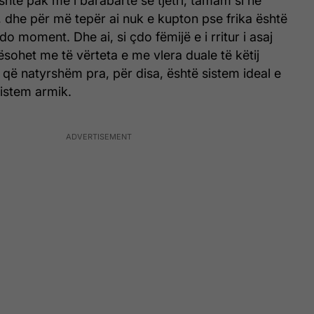
është pak më i barabartë se tjetri, tamam si në
, dhe për më tepër ai nuk e kupton pse frika është
do moment. Dhe ai, si çdo fëmijë e i rritur i asaj
sohet me të vërteta e me vlera duale të këtij
 që natyrshëm pra, për disa, është sistem ideal e
sistem armik.