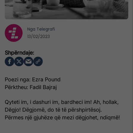
Nga
Telegrafi
13/02/2023
Poezi nga: Ezra Pound
Përktheu: Fadil Bajraj
Qyteti im, i dashuri im, bardheci im! Ah, hollak,
Dëgjo! Dëgjomë, do të të përshpirtësoj.
Përmes një gjuhëze që mezi dëgjohet, ndiqmë!