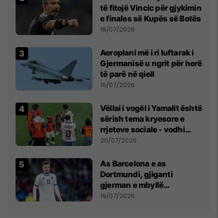
të fitojë Vincic për gjykimin
e finales së Kupës së Botës
18/07/2026
Aeroplani më i ri luftarak i
Gjermanisë u ngrit për herë
të parë në qiell
16/07/2026
Vëllai i vogël i Yamalit është
sërish tema kryesore e
rrjeteve sociale - vodhi
vëmendjen pas finales së
20/07/2026
Kupës së Botës
As Barcelona e as
Dortmundi, gjiganti
gjerman e mbyllë
marrëveshjen për Fisnik
19/07/2026
Asllanin