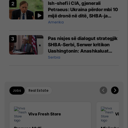
Ish-shefi i CIA, gjenerali
Petraeus: Ukraina përdor mbi 10
mijë dronë në ditë, SHBA-ja
mbetet shumë prapa në
Amerika
prodhim
Pas nisjes së dialogut strategjik
SHBA-Serbi, Serwer kritikon
Uashingtonin: Anashkaluat
Banjskën, sulmin ndaj KFOR-it
Serbia
dhe rrëmbimin e Policëve të
Kosovës
Jobs
Real Estate
Viva Fresh Store
Viva F