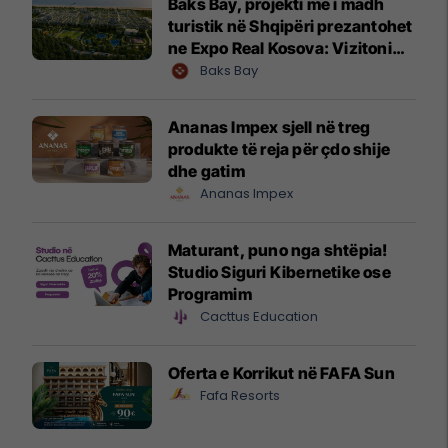
Baks Bay, projekti me i madh
turistik në Shqipëri prezantohet
ne Expo Real Kosova: Vizitoni
shtandin dhe zbuloni
Baks Bay
mundësitë e investimit
Ananas Impex sjell në treg
produkte të reja për çdo shije
dhe gatim
Ananas Impex
Maturant, puno nga shtëpia!
Studio Siguri Kibernetike ose
Programim
Cacttus Education
Oferta e Korrikut në FAFA Sun
Fafa Resorts