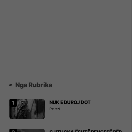
Nga Rubrika
NUK E DUROJ DOT
Poezi
GJITHÇKA ËSHTË PENGESË PËR