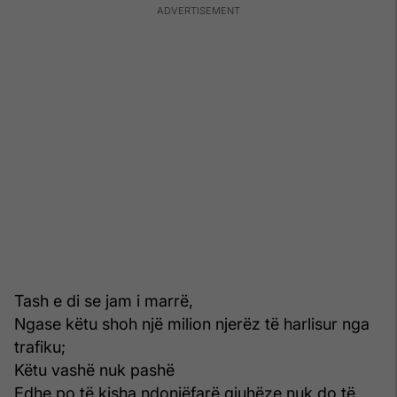
Tash e di se jam i marrë,
Ngase këtu shoh një milion njerëz të harlisur nga
trafiku;
Këtu vashë nuk pashë
Edhe po të kisha ndonjëfarë gjuhëze nuk do të