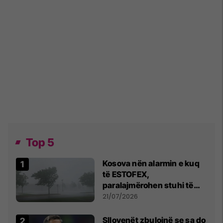
Top 5
Kosova nën alarmin e kuq
të ESTOFEX,
paralajmërohen stuhi të
fuqishme me breshër dhe
21/07/2026
erëra të forta
Sllovenët zbulojnë se sa do