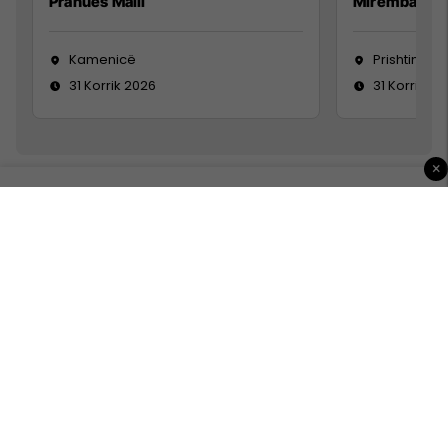
Pranues Malli
Mirëmbajtës
Kamenicë
Prishtinë
31 Korrik 2026
31 Korrik 20
×