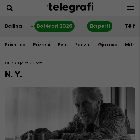
Ballina
Botërori 2026
Eksperti
Të fu
Prishtina
Prizreni
Peja
Ferizaj
Gjakova
Mitrov
Cult
>
Fjalet
>
Poezi
N. Y.